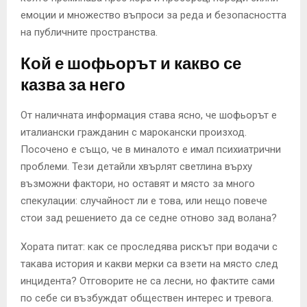
емоции и множество въпроси за реда и безопасността
на публичните пространства.
Кой е шофьорът и какво се
казва за него
От наличната информация става ясно, че шофьорът е
италиански гражданин с марокански произход.
Посочено е също, че в миналото е имал психиатрични
проблеми. Тези детайли хвърлят светлина върху
възможни фактори, но оставят и място за много
спекулации: случайност ли е това, или нещо повече
стои зад решението да се седне отново зад волана?
Хората питат: как се проследява рискът при водачи с
такава история и какви мерки са взети на място след
инцидента? Отговорите не са лесни, но фактите сами
по себе си възбуждат обществен интерес и тревога.