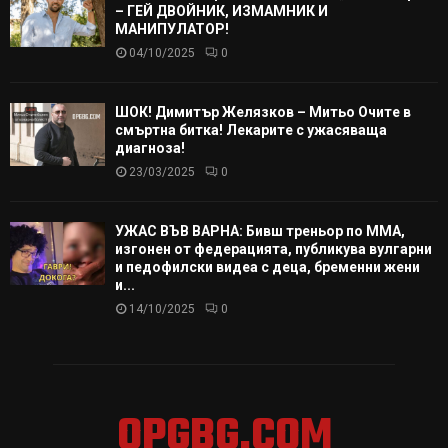
– ГЕЙ ДВОЙНИК, ИЗМАМНИК И
МАНИПУЛАТОР!
04/10/2025
0
ШОК! Димитър Желязков – Митьо Очите в
смъртна битка! Лекарите с ужасяваща
диагноза!
23/03/2025
0
УЖАС ВЪВ ВАРНА: Бивш треньор по ММА,
изгонен от федерацията, публикува вулгарни
и педофилски видеа с деца, бременни жени
и...
14/10/2025
0
OPGBG.COM