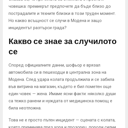
човешка: премиерът предпочете да бъде близо до
пострадалите и техните близки в този труден момент.
Но какво всъщност се случи в Модена и защо
инцидентът разтърси града?
Какво се знае за случилото
се
Според официалните данни, шофьор е врязал
автомобила си в пешеходци в централна зона на
Модена. След удара колата продължила и се забила
във витрина на магазин, където е бил пометен още
един човек — жена. Имаме ясни факти: няколко души
са тежко ранени и нуждата от медицинска помощ е
била неотложна.
Това не е просто пътен инцидент — сцената с колата,
която преминава през хора и прозорец, породи силни