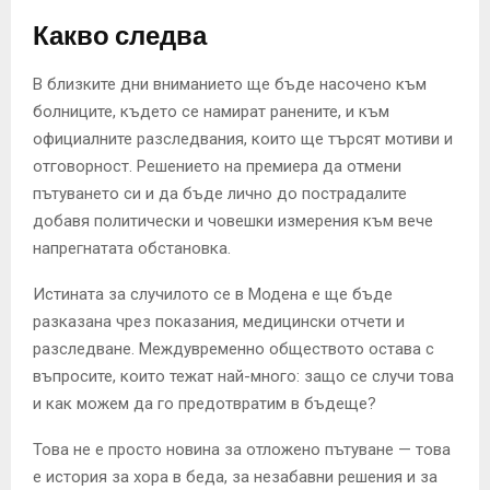
Какво следва
В близките дни вниманието ще бъде насочено към
болниците, където се намират ранените, и към
официалните разследвания, които ще търсят мотиви и
отговорност. Решението на премиера да отмени
пътуването си и да бъде лично до пострадалите
добавя политически и човешки измерения към вече
напрегнатата обстановка.
Истината за случилото се в Модена е ще бъде
разказана чрез показания, медицински отчети и
разследване. Междувременно обществото остава с
въпросите, които тежат най-много: защо се случи това
и как можем да го предотвратим в бъдеще?
Това не е просто новина за отложено пътуване — това
е история за хора в беда, за незабавни решения и за