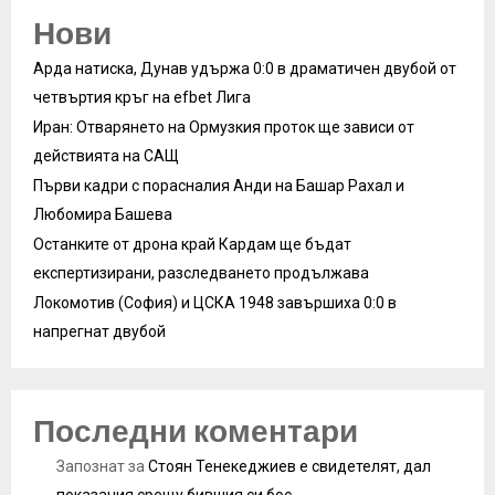
Нови
Арда натиска, Дунав удържа 0:0 в драматичен двубой от
четвъртия кръг на efbet Лига
Иран: Отварянето на Ормузкия проток ще зависи от
действията на САЩ
Първи кадри с порасналия Анди на Башар Рахал и
Любомира Башева
Останките от дрона край Кардам ще бъдат
експертизирани, разследването продължава
Локомотив (София) и ЦСКА 1948 завършиха 0:0 в
напрегнат двубой
Последни коментари
Запознат
за
Стоян Тенекеджиев е свидетелят, дал
показания срещу бившия си бос