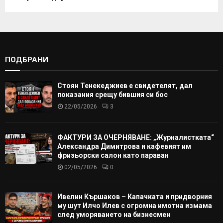
ПОДБРАНИ
Стоян Тенекеджиев е свидетелят, дал
показания срещу бившия си бос
22/05/2026
3
ФАКТУРИ ЗА ОЧЕРНЯВАНЕ: „Журналистката“
Александра Димитрова и кафевият им
фризьорски салон като параван
02/05/2026
0
Ивелин Кършаков – Капачката и придворния
му шут Илчо Илев с огромна имотна измама
след уморяването на бизнесмен