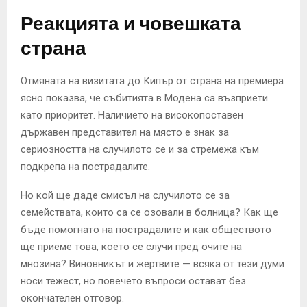
Реакцията и човешката
страна
Отмяната на визитата до Кипър от страна на премиера
ясно показва, че събитията в Модена са възприети
като приоритет. Наличието на високопоставен
държавен представител на място е знак за
сериозността на случилото се и за стремежа към
подкрепа на пострадалите.
Но кой ще даде смисъл на случилото се за
семействата, които са се озовали в болница? Как ще
бъде помогнато на пострадалите и как обществото
ще приеме това, което се случи пред очите на
мнозина? Виновникът и жертвите — всяка от тези думи
носи тежест, но повечето въпроси остават без
окончателен отговор.