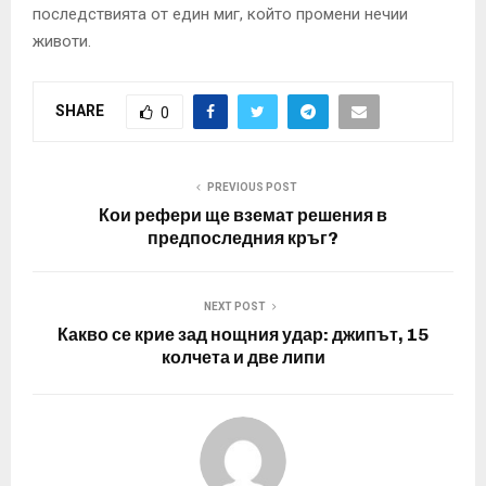
последствията от един миг, който промени нечии
животи.
SHARE
0
PREVIOUS POST
Кои рефери ще вземат решения в
предпоследния кръг?
NEXT POST
Какво се крие зад нощния удар: джипът, 15
колчета и две липи