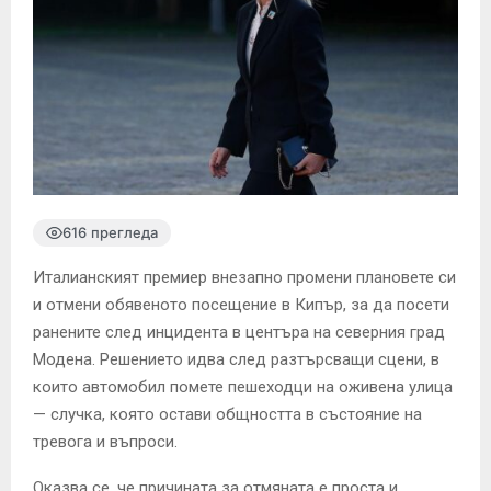
616 прегледа
Италианският премиер внезапно промени плановете си
и отмени обявеното посещение в Кипър, за да посети
ранените след инцидента в центъра на северния град
Модена. Решението идва след разтърсващи сцени, в
които автомобил помете пешеходци на оживена улица
— случка, която остави общността в състояние на
тревога и въпроси.
Оказва се, че причината за отмяната е проста и