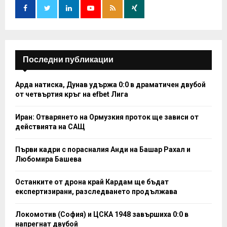
r
R
:
C
H
Последни публикации
Арда натиска, Дунав удържа 0:0 в драматичен двубой
от четвъртия кръг на efbet Лига
Иран: Отварянето на Ормузкия проток ще зависи от
действията на САЩ
Първи кадри с порасналия Анди на Башар Рахал и
Любомира Башева
Останките от дрона край Кардам ще бъдат
експертизирани, разследването продължава
Локомотив (София) и ЦСКА 1948 завършиха 0:0 в
напрегнат двубой