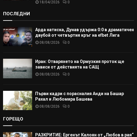
18/04/2026
0
ПОСЛЕДНИ
Арда натиска, Дунав удържа 0:0 в драматичен
двубой от четвъртия кръг на efbet Лига
08/08/2026
0
Иран: Отварянето на Ормузкия проток ще
зависи от действията на САЩ
08/08/2026
0
Първи кадри с порасналия Анди на Башар
Рахал и Любомира Башева
08/08/2026
0
ГОРЕЩО
РАЗКРИТИЕ: Ергенът Калоян от „Любов в рая“