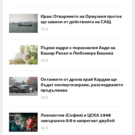
Иран: Отварянето на Ормузкия проток
ще зависи от действията на САЩ
0
Първи кадри с порасналия Анди на
Башар Рахал и Любомира Башева
0
Останките от дрона край Кардам ще
бъдат експертизирани, разследването
продължава
0
Локомотив (София) и ЦСКА 1948
завършиха 0:0 в напрегнат двубой
0