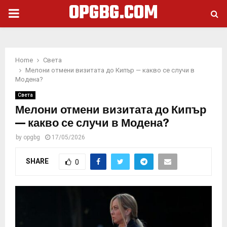
OPGBG.COM
PRIMARY
MENU
Home
Света
Мелони отмени визитата до Кипър — какво се случи в
Модена?
Света
Мелони отмени визитата до Кипър
— какво се случи в Модена?
by
opgbg
17/05/2026
SHARE
0