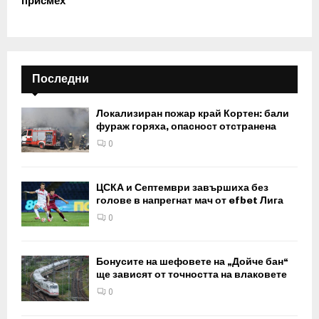
присмех
Последни
Локализиран пожар край Кортен: бали
фураж горяха, опасност отстранена
0
ЦСКА и Септември завършиха без
голове в напрегнат мач от efbet Лига
0
Бонусите на шефовете на „Дойче бан“
ще зависят от точността на влаковете
0