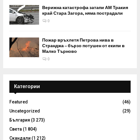
Верижна катастрофа затапи АМ Тракия
край Стара Загора, няма пострадали
0
Пожар връхлетя Петрова нива в
Странджа – бързо потушен от екипи в
Малко Търново
0
Категории
Featured
(46)
Uncategorized
(29)
България
(3 273)
Света
(1 804)
Скандали
(1 212)