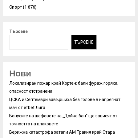
Спорт
(1 676)
Търсене
ТЪРСЕНЕ
Нови
Локализиран пожар край Кортен: бали фураж горяха,
опасност отстранена
ЦСКА и Септември завършиха без голове в напрегнат
мач от efbet Лига
Бонусите на шефовете на „Дойче бан“ ще зависят от
точността на влаковете
Верижна катастрофа затапи АМ Тракия край Стара