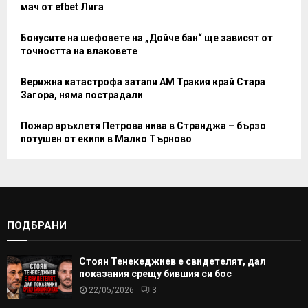
мач от efbet Лига
Бонусите на шефовете на „Дойче бан“ ще зависят от
точността на влаковете
Верижна катастрофа затапи АМ Тракия край Стара
Загора, няма пострадали
Пожар връхлетя Петрова нива в Странджа – бързо
потушен от екипи в Малко Търново
ПОДБРАНИ
Стоян Тенекеджиев е свидетелят, дал
показания срещу бившия си бос
22/05/2026
3