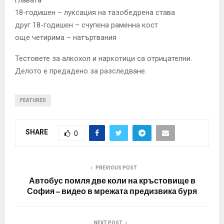
18-годишен – луксация на тазобедрена става
друг 18-годишен – счупена раменна кост
още четирима – натъртвания
Тестовете за алкохол и наркотици са отрицателни.
Делото е предадено за разследване.
FEATURED
SHARE
0
PREVIOUS POST
Автобус помля две коли на кръстовище в
София – видео в мрежата предизвика буря
NEXT POST