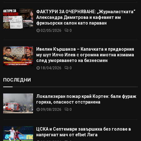
ФАКТУРИ ЗА ОЧЕРНЯВАНЕ: „Журналистката“
Александра Димитрова и кафевият им
фризьорски салон като параван
02/05/2026
0
Ивелин Кършаков – Капачката и придворния
му шут Илчо Илев с огромна имотна измама
след уморяването на бизнесмен
18/04/2026
0
ПОСЛЕДНИ
Локализиран пожар край Кортен: бали фураж
горяха, опасност отстранена
09/08/2026
0
ЦСКА и Септември завършиха без голове в
напрегнат мач от efbet Лига