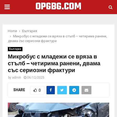
OPGBG.COM
PRIMARY
MENU
Home
България
Микробус с младежи се вряза в стълб – четирима ранени,
двама със сериозни фрактури
България
Микробус с младежи се вряза в
стълб – четирима ранени, двама
със сериозни фрактури
by
admin
06/12/2025
SHARE
0