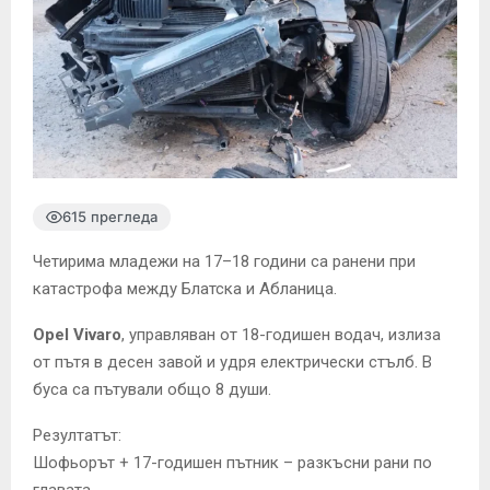
615 прегледа
Четирима младежи на 17–18 години са ранени при
катастрофа между Блатска и Абланица.
Opel Vivaro
, управляван от 18-годишен водач, излиза
от пътя в десен завой и удря електрически стълб. В
буса са пътували общо 8 души.
Резултатът:
Шофьорът + 17-годишен пътник – разкъсни рани по
главата