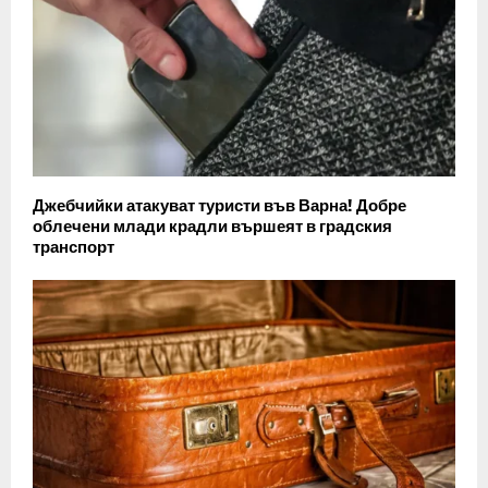
Джебчийки атакуват туристи във Варна! Добре
облечени млади крадли вършеят в градския
транспорт