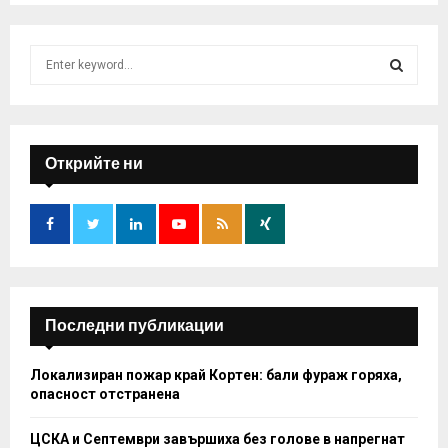
S
e
a
S
r
c
E
h
Открийте ни
f
A
o
r
R
:
C
H
Последни публикации
Локализиран пожар край Кортен: бали фураж горяха,
опасност отстранена
ЦСКА и Септември завършиха без голове в напрегнат