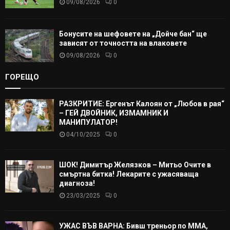
09/08/2026
0
Бонусите на шефовете на „Дойче бан“ ще
зависят от точността на влаковете
09/08/2026
0
ГОРЕЩО
РАЗКРИТИЕ: Ергенът Калоян от „Любов в рая“
– ГЕЙ ДВОЙНИК, ИЗМАМНИК И
МАНИПУЛАТОР!
04/10/2025
0
ШОК! Димитър Желязков – Митьо Очите в
смъртна битка! Лекарите с ужасяваща
диагноза!
23/03/2025
0
УЖАС ВЪВ ВАРНА: Бивш треньор по ММА,