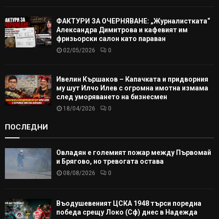
ФАКТУРИ ЗА ОЧЕРНЯВАНЕ: „Журналистката“
Александра Димитрова и кафевият им
фризьорски салон като параван
02/05/2026
0
Ивелин Кършаков – Капачката и придворния
му шут Илчо Илев с огромна имотна измама
след уморяването на бизнесмен
18/04/2026
0
ПОСЛЕДНИ
Овладян е големият пожар между Първомай
и Брягово, но тревогата остава
08/08/2026
0
Въодушевеният ЦСКА 1948 търси поредна
победа срещу Локо (Сф) днес в Надежда