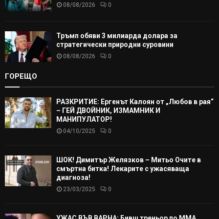
08/08/2026
0
Тръмп обяви 3 милиарда долара за
стратегически природни суровини
08/08/2026
0
ГОРЕЩО
РАЗКРИТИЕ: Ергенът Калоян от „Любов в рая“
– ГЕЙ ДВОЙНИК, ИЗМАМНИК И
МАНИПУЛАТОР!
04/10/2025
0
ШОК! Димитър Желязков – Митьо Очите в
смъртна битка! Лекарите с ужасяваща
диагноза!
23/03/2025
0
УЖАС ВЪВ ВАРНА: Бивш треньор по ММА,