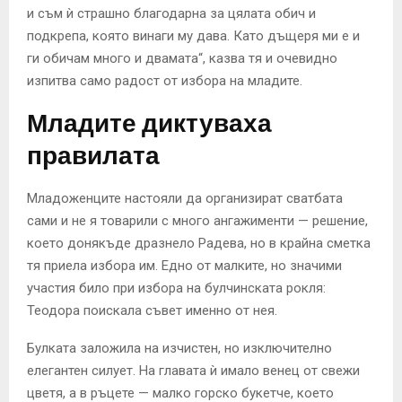
и съм ѝ страшно благодарна за цялата обич и
подкрепа, която винаги му дава. Като дъщеря ми е и
ги обичам много и двамата“, казва тя и очевидно
изпитва само радост от избора на младите.
Младите диктуваха
правилата
Младоженците настояли да организират сватбата
сами и не я товарили с много ангажименти — решение,
което донякъде дразнело Радева, но в крайна сметка
тя приела избора им. Едно от малките, но значими
участия било при избора на булчинската рокля:
Теодора поискала съвет именно от нея.
Булката заложила на изчистен, но изключително
елегантен силует. На главата ѝ имало венец от свежи
цветя, а в ръцете — малко горско букетче, което