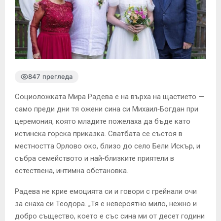
847 прегледа
Социоложката Мира Радева е на върха на щастието —
само преди дни тя ожени сина си Михаил‑Богдан при
церемония, която младите пожелаха да бъде като
истинска горска приказка. Сватбата се състоя в
местността Орлово око, близо до село Бели Искър, и
събра семейството и най‑близките приятели в
естествена, интимна обстановка.
Радева не крие емоцията си и говори с грейнали очи
за снаха си Теодора. „Тя е невероятно мило, нежно и
добро същество, което е със сина ми от десет години