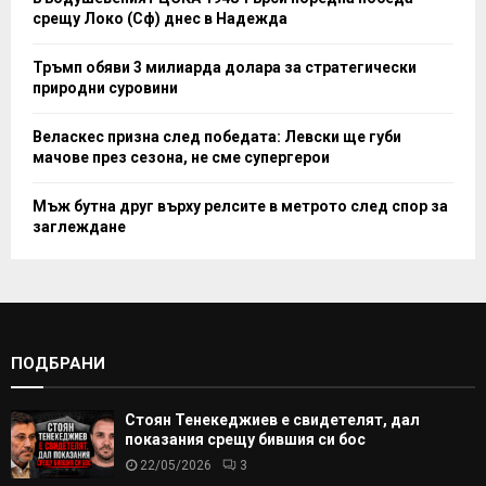
срещу Локо (Сф) днес в Надежда
Тръмп обяви 3 милиарда долара за стратегически
природни суровини
Веласкес призна след победата: Левски ще губи
мачове през сезона, не сме супергерои
Мъж бутна друг върху релсите в метрото след спор за
заглеждане
ПОДБРАНИ
Стоян Тенекеджиев е свидетелят, дал
показания срещу бившия си бос
22/05/2026
3