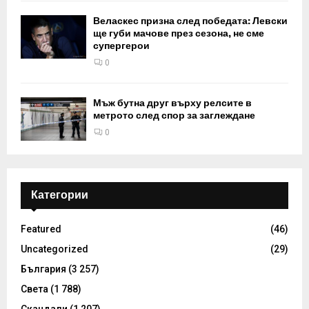
Веласкес призна след победата: Левски
ще губи мачове през сезона, не сме
супергерои
0
Мъж бутна друг върху релсите в
метрото след спор за заглеждане
0
Категории
Featured
(46)
Uncategorized
(29)
България
(3 257)
Света
(1 788)