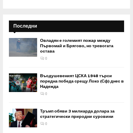
Последни
Овладян е големият пожар между
Първомай и Брягово, но тревогата
остава
0
Въодушевеният ЦСКА 1948 търси
поредна победа срещу Локо (Сф) днес в
Надежда
0
Тръмп обяви 3 милиарда долара за
стратегически природни суровини
0