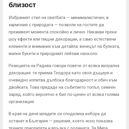
близост
Избраният стил на сватбата — минималистичен, в
хармония с природата — позволи на гостите да
преживеят момента спокойно и лично. Никакви преки
шоу ефекти или пищни декорации, а само естествени
елементи и внимание към детайла: венецът на булката,
малки букети и природният пейзаж наоколо.
Реакцията на Радева говори повече от всяка визуална
декорация: тя приема Теодора като своя дъщеря и
очевидно изпитва дълбока благодарност и обич към
двойката. Това придаде на събитието топъл, семеен
заряд, който вероятно е бил по‑ценен от всяка голяма
организация.
В края на деня младите си споделиха избора да
останат в България — решение, което ясно показва
техните приоритети и връзка с родината. За Мира