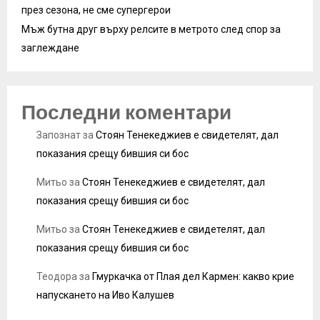
през сезона, не сме супергерои
Мъж бутна друг върху релсите в метрото след спор за
заглеждане
Последни коментари
Запознат
за
Стоян Тенекеджиев е свидетелят, дал
показания срещу бившия си бос
Митьо
за
Стоян Тенекеджиев е свидетелят, дал
показания срещу бившия си бос
Митьо
за
Стоян Тенекеджиев е свидетелят, дал
показания срещу бившия си бос
Теодора
за
Гмуркачка от Плая дел Кармен: какво крие
напускането на Иво Калушев