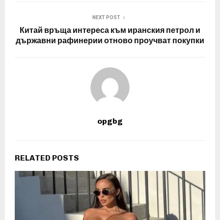
NEXT POST
Китай връща интереса към иранския петрол и
държавни рафинерии отново проучват покупки
opgbg
RELATED POSTS