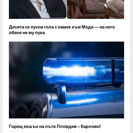
Десита се пусна гола с намек към Меди — на него
обаче не му пука
Горещ екшън на пътя Пловдив – Карлово!