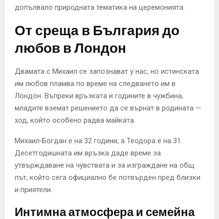
допълвало природната тематика на церемонията.
От среща в България до
любов в Лондон
Двамата с Михаил се запознават у нас, но истинската
им любов пламва по време на следването им в
Лондон. Въпреки връзката и годините в чужбина,
младите вземат решението да се върнат в родината —
ход, който особено радва майката.
Михаил‑Богдан е на 32 години, а Теодора е на 31.
Десетгодишната им връзка даде време за
утвърждаване на чувствата и за изграждане на общ
път, който сега официално бе потвърден пред близки
и приятели.
Интимна атмосфера и семейна