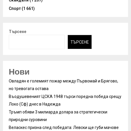
Скандали
(1 207)
Спорт
(1 661)
Търсене
ТЪРСЕНЕ
Нови
Овладян е големият пожар между Първомай и Брягово,
но тревогата остава
Въодушевеният ЦСКА 1948 търси поредна победа срещу
Локо (Сф) днес в Надежда
Тръмп обяви 3 милиарда долара за стратегически
природни суровини
Веласкес призна след победата: Левски ще губи мачове