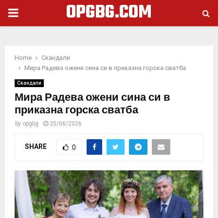
OPGBG.COM
PRIMARY
MENU
Home
Скандали
Мира Радева ожени сина си в приказна горска сватба
Скандали
Мира Радева ожени сина си в
приказна горска сватба
by
opgbg
25/06/2026
SHARE
0