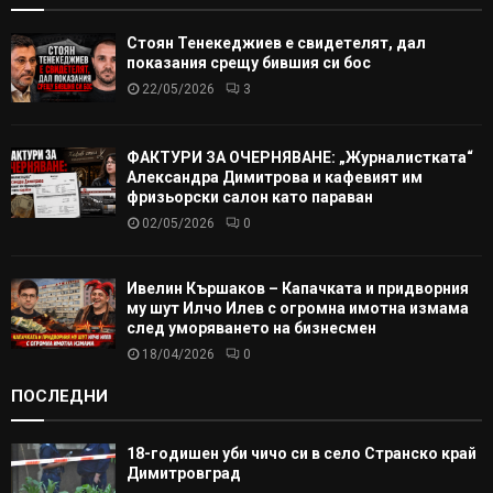
Стоян Тенекеджиев е свидетелят, дал
показания срещу бившия си бос
22/05/2026
3
ФАКТУРИ ЗА ОЧЕРНЯВАНЕ: „Журналистката“
Александра Димитрова и кафевият им
фризьорски салон като параван
02/05/2026
0
Ивелин Кършаков – Капачката и придворния
му шут Илчо Илев с огромна имотна измама
след уморяването на бизнесмен
18/04/2026
0
ПОСЛЕДНИ
18-годишен уби чичо си в село Странско край
Димитровград