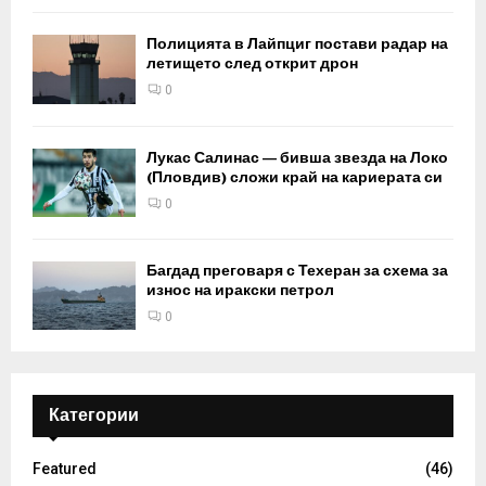
Полицията в Лайпциг постави радар на
летището след открит дрон
0
Лукас Салинас — бивша звезда на Локо
(Пловдив) сложи край на кариерата си
0
Багдад преговаря с Техеран за схема за
износ на иракски петрол
0
Категории
Featured
(46)