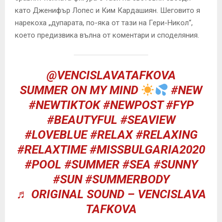
като Дженифър Лопес и Ким Кардашиян. Шеговито я
нарекоха „дупарата, по-яка от тази на Гери-Никол“,
което предизвика вълна от коментари и споделяния.
@VENCISLAVATAFKOVA
SUMMER ON MY MIND
#NEW
#NEWTIKTOK
#NEWPOST
#FYP
#BEAUTYFUL
#SEAVIEW
#LOVEBLUE
#RELAX
#RELAXING
#RELAXTIME
#MISSBULGARIA2020
#POOL
#SUMMER
#SEA
#SUNNY
#SUN
#SUMMERBODY
♬ ORIGINAL SOUND – VENCISLAVA
TAFKOVA