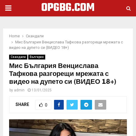
OPGBG.COM
PRIMARY
MENU
Home
Скандали
Мис България Венцислава Тафкова разгорещи мрежата с
видео на дупето си (ВИДЕО 18+)
Скандали
България
Мис България Венцислава
Тафкова разгорещи мрежата с
видео на дупето си (ВИДЕО 18+)
by
admin
13/01/2025
SHARE
0