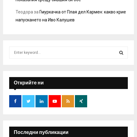
Теодора
за
Гмуркачка от Плая дел Кармен: какво крие
напускането на Иво Калушев
S
e
a
S
r
c
E
h
Открийте ни
f
A
o
r
R
:
C
H
Последни публикации