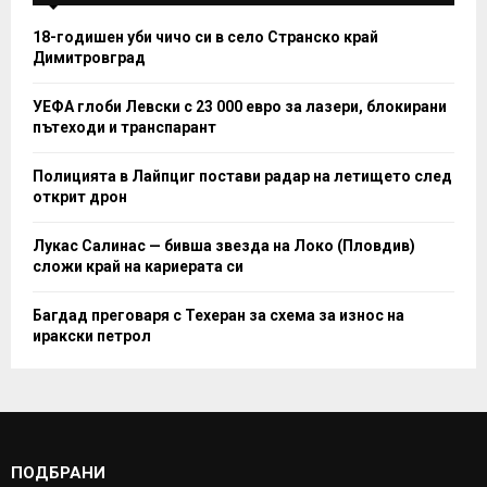
18-годишен уби чичо си в село Странско край
Димитровград
УЕФА глоби Левски с 23 000 евро за лазери, блокирани
пътеходи и транспарант
Полицията в Лайпциг постави радар на летището след
открит дрон
Лукас Салинас — бивша звезда на Локо (Пловдив)
сложи край на кариерата си
Багдад преговаря с Техеран за схема за износ на
иракски петрол
ПОДБРАНИ