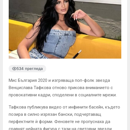
534 прегледа
Мис България 2020 и изгряваща поп-фолк звезда
Венцислава Тафкова отново прикова вниманието с
провокативни кадри, споделени в социалните мрежи.
Тафкова публикува видео от инфинити басейн, където
позира в силно изрязан бански, подчертаващ
перфектните ѝ форми. Феновете не пропуснаха да
сравнят нейната фигура с тази на световни звезди