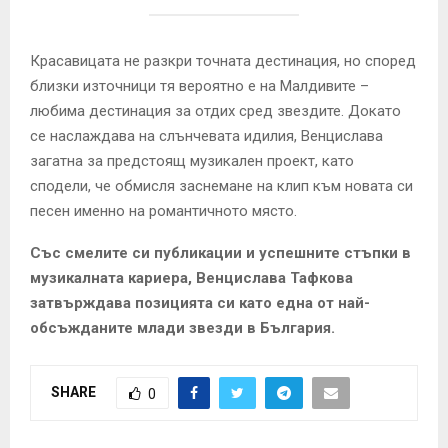
Красавицата не разкри точната дестинация, но според
близки източници тя вероятно е на Малдивите –
любима дестинация за отдих сред звездите. Докато
се наслаждава на слънчевата идилия, Венцислава
загатна за предстоящ музикален проект, като
сподели, че обмисля заснемане на клип към новата си
песен именно на романтичното място.
Със смелите си публикации и успешните стъпки в
музикалната кариера, Венцислава Тафкова
затвърждава позицията си като една от най-
обсъжданите млади звезди в България.
SHARE
0