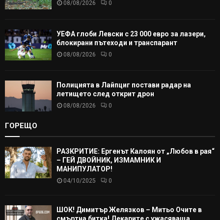
08/08/2026
0
УЕФА глоби Левски с 23 000 евро за лазери,
блокирани пътеходи и транспарант
08/08/2026
0
Полицията в Лайпциг постави радар на
летището след открит дрон
08/08/2026
0
ГОРЕЩО
РАЗКРИТИЕ: Ергенът Калоян от „Любов в рая“
– ГЕЙ ДВОЙНИК, ИЗМАМНИК И
МАНИПУЛАТОР!
04/10/2025
0
ШОК! Димитър Желязков – Митьо Очите в
смъртна битка! Лекарите с ужасяваща