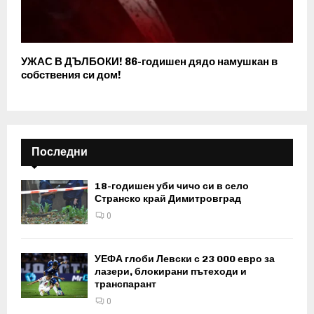
УЖАС В ДЪЛБОКИ! 86-годишен дядо намушкан в
собствения си дом!
Последни
18-годишен уби чичо си в село
Странско край Димитровград
0
УЕФА глоби Левски с 23 000 евро за
лазери, блокирани пътеходи и
транспарант
0