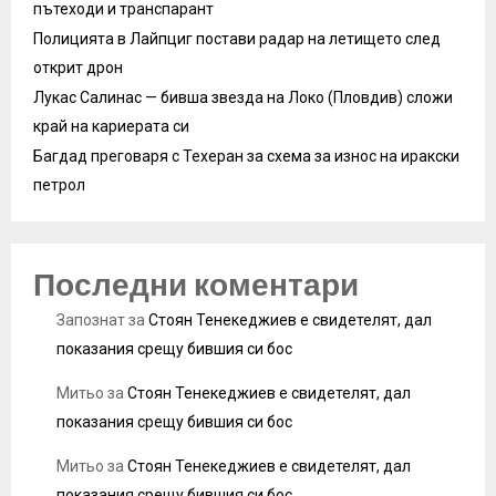
пътеходи и транспарант
Полицията в Лайпциг постави радар на летището след
открит дрон
Лукас Салинас — бивша звезда на Локо (Пловдив) сложи
край на кариерата си
Багдад преговаря с Техеран за схема за износ на иракски
петрол
Последни коментари
Запознат
за
Стоян Тенекеджиев е свидетелят, дал
показания срещу бившия си бос
Митьо
за
Стоян Тенекеджиев е свидетелят, дал
показания срещу бившия си бос
Митьо
за
Стоян Тенекеджиев е свидетелят, дал
показания срещу бившия си бос