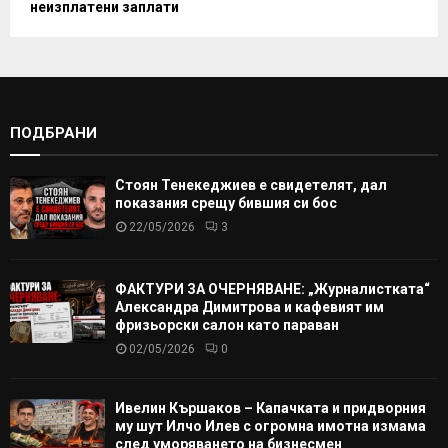
неизплатени заплати
ПОДБРАНИ
Стоян Тенекеджиев е свидетелят, дал
показания срещу бившия си бос
22/05/2026
3
ФАКТУРИ ЗА ОЧЕРНЯВАНЕ: „Журналистката“
Александра Димитрова и кафевият им
фризьорски салон като параван
02/05/2026
0
Ивелин Кършаков – Капачката и придворния
му шут Илчо Илев с огромна имотна измама
след уморяването на бизнесмен