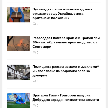
Путин едва ли ще използва ядрено
оръжие срещу Украйна, смята
британски полковник
0
Разследват пожара край АМ Тракия при
69-и км, образувано производство от
Септември
0
Полицията разкри измама с „мехлеми“
и използване на родопски села за
доверие
0
Вратарят Галин Григоров напусна
Добруджа заради неизплатени заплати
0