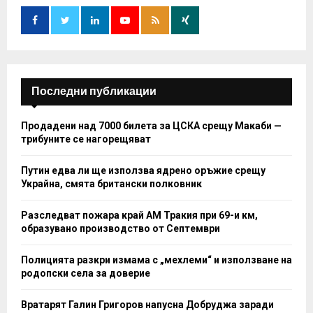
o
r
R
:
C
H
Последни публикации
Продадени над 7000 билета за ЦСКА срещу Макаби —
трибуните се нагорещяват
Путин едва ли ще използва ядрено оръжие срещу
Украйна, смята британски полковник
Разследват пожара край АМ Тракия при 69-и км,
образувано производство от Септември
Полицията разкри измама с „мехлеми“ и използване на
родопски села за доверие
Вратарят Галин Григоров напусна Добруджа заради