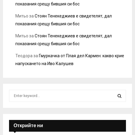
показания срещу бившия си бос
Митьо
за
Стоян Тенекеджиев е свидетелят, дал
показания срещу бившия си бос
Митьо
за
Стоян Тенекеджиев е свидетелят, дал
показания срещу бившия си бос
Теодора
за
Гмуркачка от Плая дел Кармен: какво крие
напускането на Иво Калушев
S
e
a
S
r
c
E
h
Открийте ни
f
A