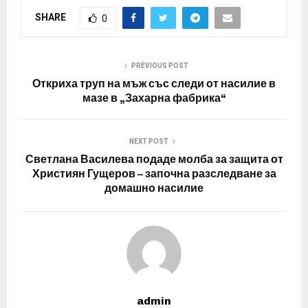
SHARE
0
PREVIOUS POST
Откриха труп на мъж със следи от насилие в
мазе в „Захарна фабрика“
NEXT POST
Светлана Василева подаде молба за защита от
Християн Гущеров – започна разследване за
домашно насилие
admin