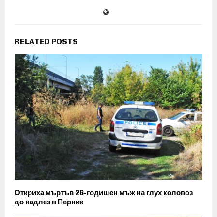
RELATED POSTS
Откриха мъртъв 26-годишен мъж на глух коловоз
до надлез в Перник