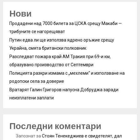
Нови
Продадени над 7000 билета за ЦСКА срещу Макаби —
трибуните се нагорещяват
Путин едва ли ще използва ядрено оръжие срещу
Украйна, смята британски полковник
Разследват пожара край АМ Тракия при 69-и км,
образувано производство от Септември
Полицията разкри измама с „мехлеми“ и използване на
родопски села за доверие
Вратарят Галин Григоров напусна Добруджа заради
неизплатени заплати
Последни коментари
Запознат
за
Стоян Тенекеджиев е свидетелят, дал