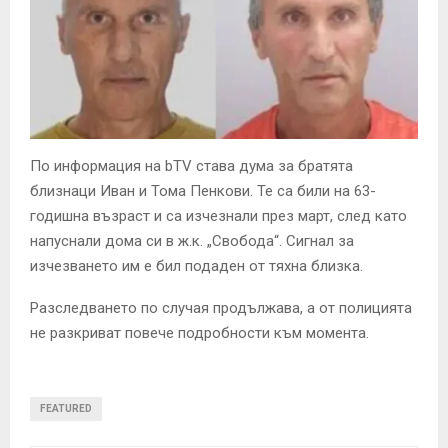
По информация на bTV става дума за братята
близнаци Иван и Тома Пенкови. Те са били на 63-
годишна възраст и са изчезнали през март, след като
напуснали дома си в ж.к. „Свобода“. Сигнал за
изчезването им е бил подаден от тяхна близка.
Разследването по случая продължава, а от полицията
не разкриват повече подробности към момента.
FEATURED