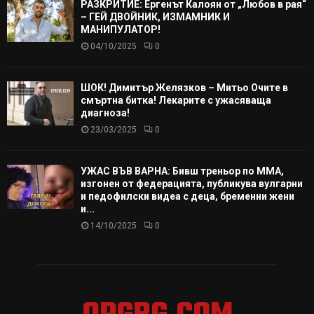
РАЗКРИТИЕ: Ергенът Калоян от „Любов в рая“
– ГЕЙ ДВОЙНИК, ИЗМАМНИК И
МАНИПУЛАТОР!
04/10/2025
0
ШОК! Димитър Желязков – Митьо Очите в
смъртна битка! Лекарите с ужасяваща
диагноза!
23/03/2025
0
УЖАС ВЪВ ВАРНА: Бивш треньор по ММА,
изгонен от федерацията, публикува вулгарни
и педофилски видеа с деца, бременни жени
и...
14/10/2025
0