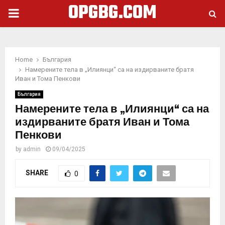
OPGBG.COM
PRIMARY
MENU
Home
България
Намерените тела в „Илиянци“ са на издирваните братя
Иван и Тома Пенкови
България
Намерените тела в „Илиянци“ са на
издирваните братя Иван и Тома
Пенкови
by
admin
09/04/2025
SHARE
0