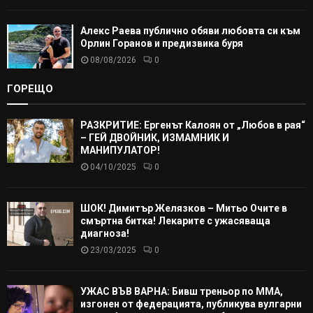
Алекс Раева публично обяви любовта си към
Орлин Горанов и предизвика буря
08/08/2026
0
ГОРЕЩО
РАЗКРИТИЕ: Ергенът Калоян от „Любов в рая“
– ГЕЙ ДВОЙНИК, ИЗМАМНИК И
МАНИПУЛАТОР!
04/10/2025
0
ШОК! Димитър Желязков – Митьо Очите в
смъртна битка! Лекарите с ужасяваща
диагноза!
23/03/2025
0
УЖАС ВЪВ ВАРНА: Бивш треньор по ММА,
изгонен от федерацията, публикува вулгарни