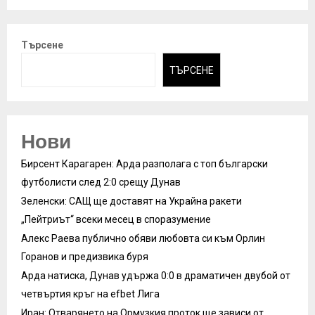
Търсене
ТЪРСЕНЕ
Нови
Бирсент Карагарен: Арда разполага с топ български
футболисти след 2:0 срещу Дунав
Зеленски: САЩ ще доставят на Украйна ракети
„Пейтриът“ всеки месец в споразумение
Алекс Раева публично обяви любовта си към Орлин
Горанов и предизвика буря
Арда натиска, Дунав удържа 0:0 в драматичен двубой от
четвъртия кръг на efbet Лига
Иран: Отварянето на Ормузкия проток ще зависи от