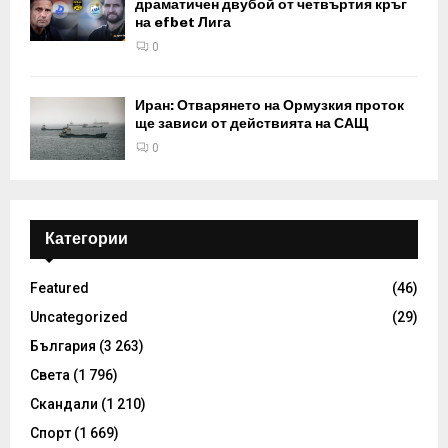
драматичен двубой от четвъртия кръг
на efbet Лига
0
Иран: Отварянето на Ормузкия проток
ще зависи от действията на САЩ
0
Категории
Featured
(46)
Uncategorized
(29)
България
(3 263)
Света
(1 796)
Скандали
(1 210)
Спорт
(1 669)