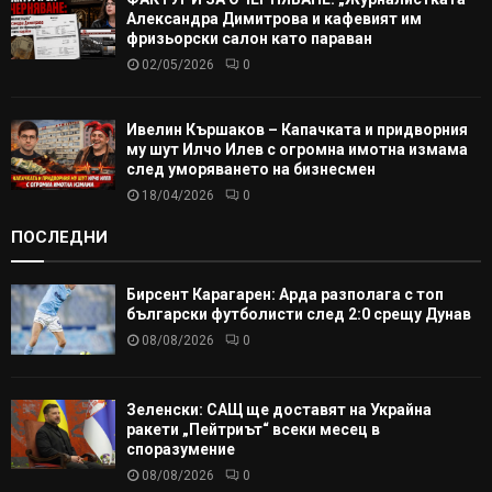
Александра Димитрова и кафевият им
фризьорски салон като параван
02/05/2026
0
Ивелин Кършаков – Капачката и придворния
му шут Илчо Илев с огромна имотна измама
след уморяването на бизнесмен
18/04/2026
0
ПОСЛЕДНИ
Бирсент Карагарен: Арда разполага с топ
български футболисти след 2:0 срещу Дунав
08/08/2026
0
Зеленски: САЩ ще доставят на Украйна
ракети „Пейтриът“ всеки месец в
споразумение
08/08/2026
0