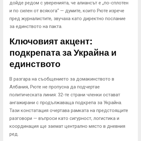
дойде редом с уверенията, че алиансът е „по-сплотен
и по силен от всякога“ — думите, които Рюте изрече
пред журналистите, звучаха като директно послание
за единството на пакта.
Ключовият акцент:
подкрепата за Украйна и
единството
В разгара на съобщението за домакинството в
Албания, Рюте не пропусна да подчертае
политическата линия: 32-те страни членки остават
ангажирани с продължаваща подкрепа за Украйна.
Тази констатация очертава рамката на предстоящите
разговори — въпроси като сигурност, логистика и
координация ще заемат централно място в дневния
ред.