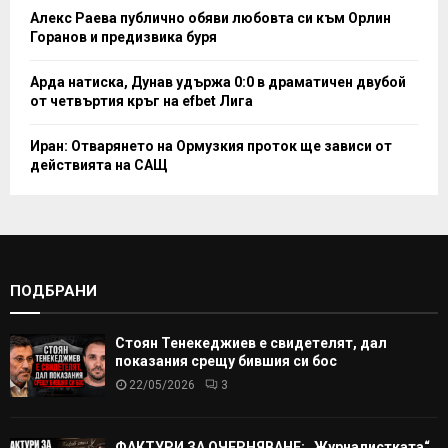
Алекс Раева публично обяви любовта си към Орлин
Горанов и предизвика буря
Арда натиска, Дунав удържа 0:0 в драматичен двубой
от четвъртия кръг на efbet Лига
Иран: Отварянето на Ормузкия проток ще зависи от
действията на САЩ
ПОДБРАНИ
Стоян Тенекеджиев е свидетелят, дал
показания срещу бившия си бос
22/05/2026
3
ФАКТУРИ ЗА ОЧЕРНЯВАНЕ: „Журналистката“