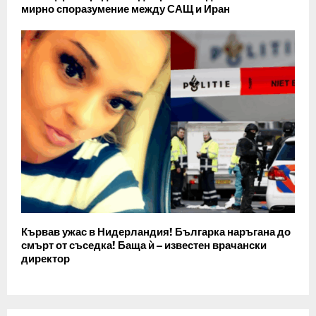
мирно споразумение между САЩ и Иран
Кървав ужас в Нидерландия! Българка наръгана до
смърт от съседка! Баща ѝ – известен врачански
директор