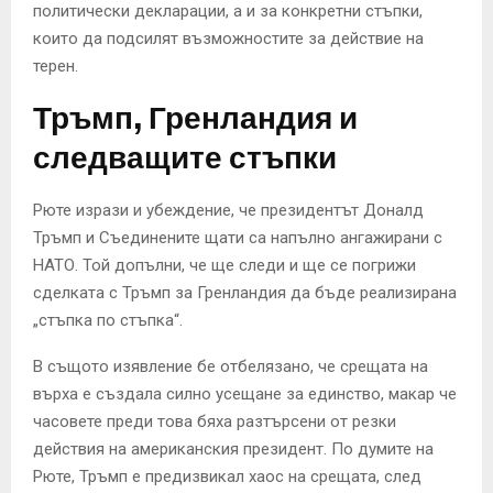
политически декларации, а и за конкретни стъпки,
които да подсилят възможностите за действие на
терен.
Тръмп, Гренландия и
следващите стъпки
Рюте изрази и убеждение, че президентът Доналд
Тръмп и Съединените щати са напълно ангажирани с
НАТО. Той допълни, че ще следи и ще се погрижи
сделката с Тръмп за Гренландия да бъде реализирана
„стъпка по стъпка“.
В същото изявление бе отбелязано, че срещата на
върха е създала силно усещане за единство, макар че
часовете преди това бяха разтърсени от резки
действия на американския президент. По думите на
Рюте, Тръмп е предизвикал хаос на срещата, след