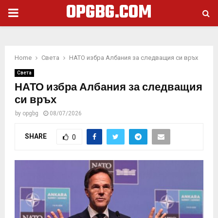
OPGBG.COM
PRIMARY
MENU
Home
Света
НАТО избра Албания за следващия си връх
Света
НАТО избра Албания за следващия
си връх
by
opgbg
08/07/2026
SHARE
0