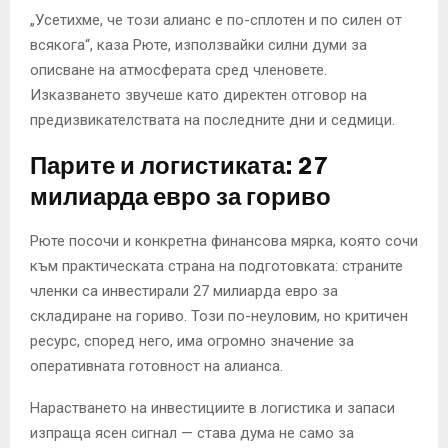
„Усетихме, че този алианс е по-сплотен и по силен от
всякога“, каза Рюте, използвайки силни думи за
описване на атмосферата сред членовете.
Изказването звучеше като директен отговор на
предизвикателствата на последните дни и седмици.
Парите и логистиката: 27
милиарда евро за гориво
Рюте посочи и конкретна финансова мярка, която сочи
към практическата страна на подготовката: страните
членки са инвестирали 27 милиарда евро за
складиране на гориво. Този по-неуловим, но критичен
ресурс, според него, има огромно значение за
оперативната готовност на алианса.
Нарастването на инвестициите в логистика и запаси
изпраща ясен сигнал — става дума не само за