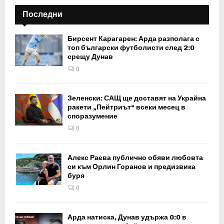
Последни
Бирсент Карагарен: Арда разполага с
топ български футболисти след 2:0
срещу Дунав
0
Зеленски: САЩ ще доставят на Украйна
ракети „Пейтриът“ всеки месец в
споразумение
0
Алекс Раева публично обяви любовта
си към Орлин Горанов и предизвика
буря
0
Арда натиска, Дунав удържа 0:0 в