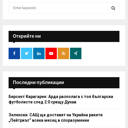
S
e
a
S
r
c
E
h
Открийте ни
f
A
o
r
R
:
C
H
Последни публикации
Бирсент Карагарен: Арда разполага с топ български
футболисти след 2:0 срещу Дунав
Зеленски: САЩ ще доставят на Украйна ракети
„Пейтриът“ всеки месец в споразумение