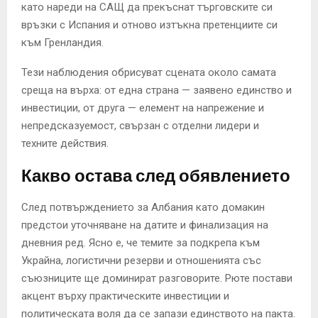
като нареди на САЩ да прекъснат търговските си
връзки с Испания и отново изтъкна претенциите си
към Гренландия.
Тези наблюдения обрисуват сцената около самата
среща на върха: от една страна — заявено единство и
инвестиции, от друга — елемент на напрежение и
непредсказуемост, свързан с отделни лидери и
техните действия.
Какво остава след обявлението
След потвърждението за Албания като домакин
предстои уточняване на датите и финализация на
дневния ред. Ясно е, че темите за подкрепа към
Украйна, логистични резерви и отношенията със
съюзниците ще доминират разговорите. Рюте постави
акцент върху практическите инвестиции и
политическата воля да се запази единството на пакта.