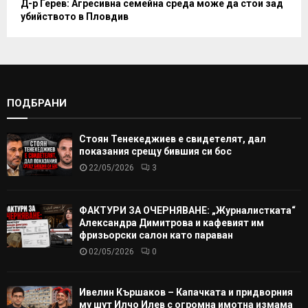
Д-р Герев: Агресивна семейна среда може да стои зад
убийството в Пловдив
ПОДБРАНИ
Стоян Тенекеджиев е свидетелят, дал
показания срещу бившия си бос
22/05/2026
3
ФАКТУРИ ЗА ОЧЕРНЯВАНЕ: „Журналистката“
Александра Димитрова и кафевият им
фризьорски салон като параван
02/05/2026
0
Ивелин Кършаков – Капачката и придворния
му шут Илчо Илев с огромна имотна измама