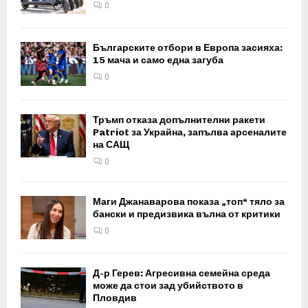
0
Българските отбори в Европа засияха:
15 мача и само една загуба
0
Тръмп отказа допълнителни ракети
Patriot за Украйна, запълва арсеналите
на САЩ
0
Маги Джанаварова показа „топ“ тяло за
бански и предизвика вълна от критики
0
Д-р Герев: Агресивна семейна среда
може да стои зад убийството в
Пловдив