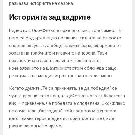
разказва историята на сезона.
Историята зад кадрите
Видеото с Око-Флекс е повече от миг; то е символ. В
него се съдържа едно послание: титлата не е просто
спортен резултат, а общо преживяване, оформено от
хората на трибуните и играчите на терена. Тази
перспектива вкарва топлина и човечност в
изживяването на шампионството и обяснява защо
реакцията на младия играч трогва толкова много.
Когато думите „Те са причината, за да победим“ се
чуят в празничната нощ, те действат като събирателен
вик — признание, че победата е споделена. Око-Флекс
не само каза „благодаря“, той представи феновете
като главни герои в една история, която ще бъде
разказвана дълго време.