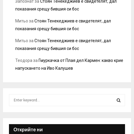
Запознат
за
Стоян Тенекеджиев е свидетелят, дал
показания срещу бившия си бос
Митьо
за
Стоян Тенекеджиев е свидетелят, дал
показания срещу бившия си бос
Митьо
за
Стоян Тенекеджиев е свидетелят, дал
показания срещу бившия си бос
Теодора
за
Гмуркачка от Плая дел Кармен: какво крие
напускането на Иво Калушев
S
e
a
S
r
c
E
h
Открийте ни