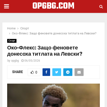
OPGBG.COM
PRIMARY
MENU
Home
Спорт
Око-Флекс: Защо феновете донесоха титлата на Левски?
Спорт
Око-Флекс: Защо феновете
донесоха титлата на Левски?
by
opgbg
06/05/2026
SHARE
0