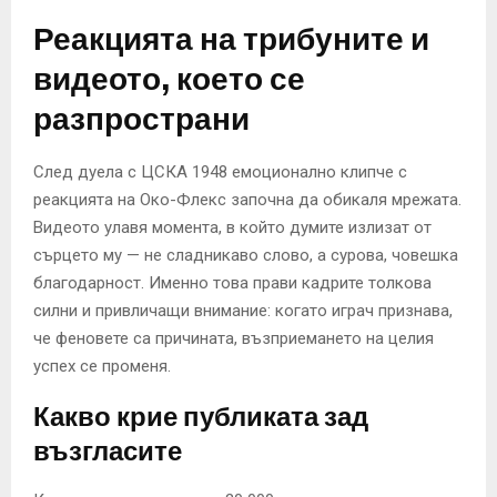
Реакцията на трибуните и
видеото, което се
разпространи
След дуела с ЦСКА 1948 емоционално клипче с
реакцията на Око-Флекс започна да обикаля мрежата.
Видеото улавя момента, в който думите излизат от
сърцето му — не сладникаво слово, а сурова, човешка
благодарност. Именно това прави кадрите толкова
силни и привличащи внимание: когато играч признава,
че феновете са причината, възприемането на целия
успех се променя.
Какво крие публиката зад
възгласите