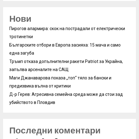
Нови
Пирогов алармира: скок на пострадали от електрически
тротинетки
Българските отбори в Европа засияха: 15 мача и само
една загуба
Тръмп отказа допълнителни ракети Patriot за Украйна,
запълва арсеналите на САЩ
Маги Джанаварова показа „топ“ тяло за бански и
предизвика вълна от критики
Д-р Герев: Агресивна семейна среда може да стои зад
убийството в Пловдив
Последни коментари