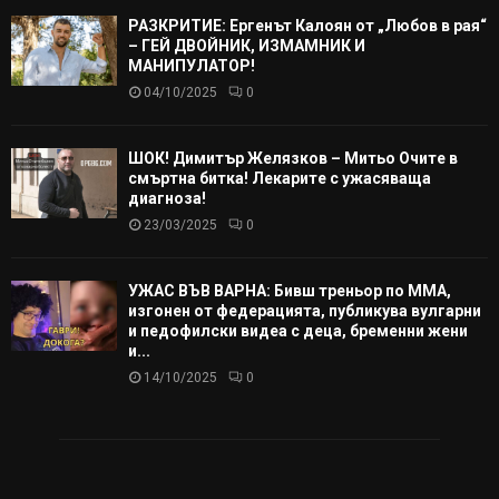
РАЗКРИТИЕ: Ергенът Калоян от „Любов в рая“
– ГЕЙ ДВОЙНИК, ИЗМАМНИК И
МАНИПУЛАТОР!
04/10/2025
0
ШОК! Димитър Желязков – Митьо Очите в
смъртна битка! Лекарите с ужасяваща
диагноза!
23/03/2025
0
УЖАС ВЪВ ВАРНА: Бивш треньор по ММА,
изгонен от федерацията, публикува вулгарни
и педофилски видеа с деца, бременни жени
и...
14/10/2025
0