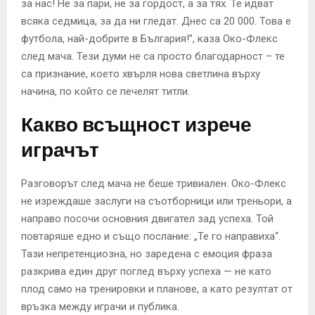
за нас! Не за пари, не за гордост, а за тях. Те идват
всяка седмица, за да ни гледат. Днес са 20 000. Това е
футбола, най-добрите в България!”, каза Око-Флекс
след мача. Тези думи не са просто благодарност – те
са признание, което хвърля нова светлина върху
начина, по който се печелят титли.
Какво всъщност изрече
играчът
Разговорът след мача не беше тривиален. Око-Флекс
не изреждаше заслуги на съотборници или треньори, а
направо посочи основния двигател зад успеха. Той
повтаряше едно и също послание: „Те го направиха“.
Тази непретенциозна, но заредена с емоция фраза
разкрива един друг поглед върху успеха — не като
плод само на тренировки и планове, а като резултат от
връзка между играчи и публика.