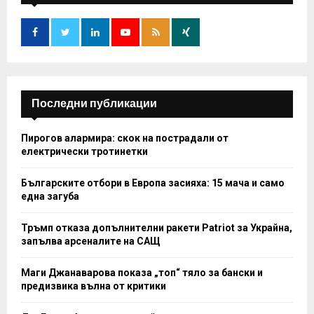
f
A
o
r
R
:
C
H
Последни публикации
Пирогов алармира: скок на пострадали от
електрически тротинетки
Българските отбори в Европа засияха: 15 мача и само
една загуба
Тръмп отказа допълнителни ракети Patriot за Украйна,
запълва арсеналите на САЩ
Маги Джанаварова показа „топ“ тяло за бански и
предизвика вълна от критики