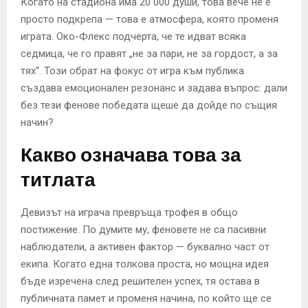
Когато на стадиона има 20 000 души, това вече не е
просто подкрепа — това е атмосфера, която променя
играта. Око-Флекс подчерта, че те идват всяка
седмица, че го правят „не за пари, не за гордост, а за
тях“. Този обрат на фокус от игра към публика
създава емоционален резонанс и задава въпрос: дали
без тези фенове победата щеше да дойде по същия
начин?
Какво означава това за
титлата
Девизът на играча превръща трофея в общо
постижение. По думите му, феновете не са пасивни
наблюдатели, а активен фактор — буквално част от
екипа. Когато една толкова проста, но мощна идея
бъде изречена след решителен успех, тя остава в
публичната памет и променя начина, по който ще се