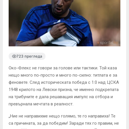
723 прегледа
Око-Флекс не говори за голове или тактики. Той каза
нещо много по-просто и много по-силно: титлата е за
феновете. След историческата победа с 1:0 над ЦСКА
1948 крилото на Левски призна, че именно подкрепата
на трибуните е дала решаващия импулс на отбора и
превърнала мечтата в реалност.
„Ние не направихме нещо голямо, те го направиха! Те
са причината, за да победим! Заради тях го правим, не