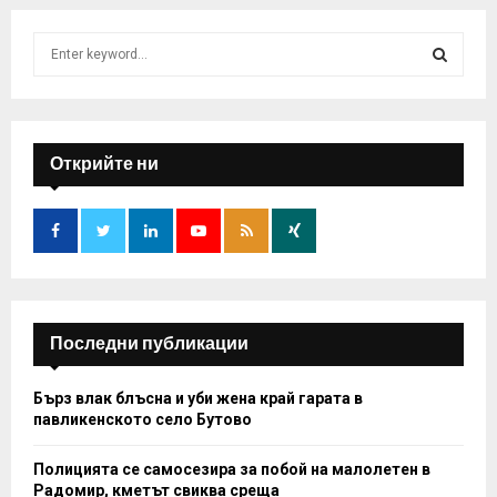
S
e
a
S
r
c
E
h
Открийте ни
f
A
o
r
R
:
C
H
Последни публикации
Бърз влак блъсна и уби жена край гарата в
павликенското село Бутово
Полицията се самосезира за побой на малолетен в
Радомир, кметът свиква среща