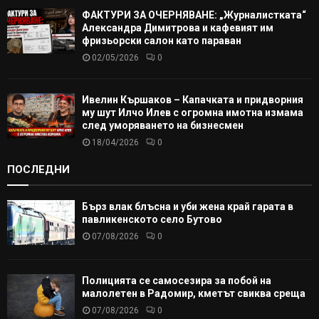
ФАКТУРИ ЗА ОЧЕРНЯВАНЕ: „Журналистката“
Александра Димитрова и кафевият им
фризьорски салон като параван
02/05/2026
0
Ивелин Кършаков – Капачката и придворния
му шут Илчо Илев с огромна имотна измама
след уморяването на бизнесмен
18/04/2026
0
ПОСЛЕДНИ
Бърз влак блъсна и уби жена край гарата в
павликенското село Бутово
07/08/2026
0
Полицията се самосезира за побой на
малолетен в Радомир, кметът свиква среща
07/08/2026
0