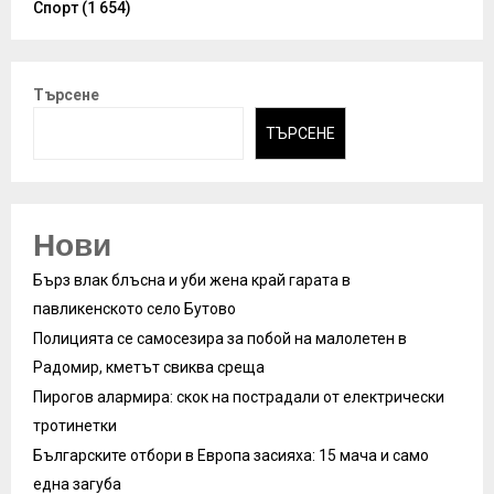
Спорт
(1 654)
Търсене
ТЪРСЕНЕ
Нови
Бърз влак блъсна и уби жена край гарата в
павликенското село Бутово
Полицията се самосезира за побой на малолетен в
Радомир, кметът свиква среща
Пирогов алармира: скок на пострадали от електрически
тротинетки
Българските отбори в Европа засияха: 15 мача и само
една загуба