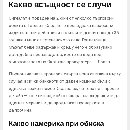
Какво всъщност се случи
Сигналът е подаден на 2 юни от няколко търговски
обекта в Тетевен. След него последваха незабавни
издирвателни действия и полицаите достигнаха до 35-
годишен мъж от тетевенското село Градежница.
Мъжът беше задържан и срещу него е образувано
досъдебно производство, което се води под
ръководството на Окръжна прокуратура — Ловеч.
Първоначалната проверка хвърли нова светлина върху
случая: всички банкноти от даден номинал били с
еднакъв сериен номер. Оказва се, че това не е просто
детайл — то е сигнал, който накара разследващите да
вдигнат мерника и да продължат проверките в
дълбочина.
Какво намериха при обиска