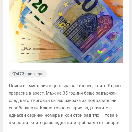
473 прегледа
Появи се мистерия в центъра на Тетевен, която бързо
прерасна в арест. Мъж на 35 години беше задържан,
след като търговци сигнализираха за подозрителни
евробанкноти. Какво точно се крие зад пачките с
еднакви серийни номера и кой стои зад тях — това е
въпросът, който разследващите трябва да отговорят.