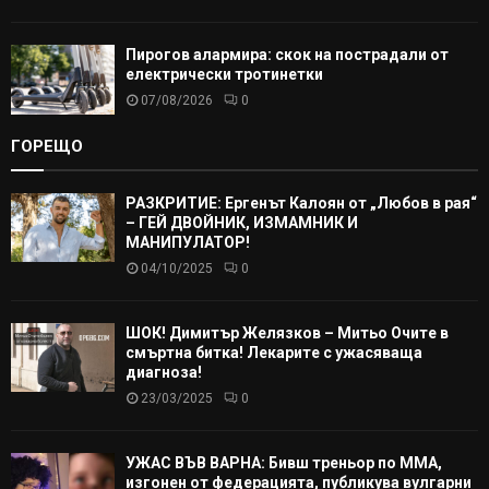
Пирогов алармира: скок на пострадали от
електрически тротинетки
07/08/2026
0
ГОРЕЩО
РАЗКРИТИЕ: Ергенът Калоян от „Любов в рая“
– ГЕЙ ДВОЙНИК, ИЗМАМНИК И
МАНИПУЛАТОР!
04/10/2025
0
ШОК! Димитър Желязков – Митьо Очите в
смъртна битка! Лекарите с ужасяваща
диагноза!
23/03/2025
0
УЖАС ВЪВ ВАРНА: Бивш треньор по ММА,
изгонен от федерацията, публикува вулгарни