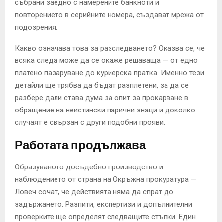
събрани заедно с намерените банкноти и
повторението в серийните номера, създават мрежа от
подозрения.
Какво означава това за разследването? Оказва се, че
всяка следа може да се окаже решаваща — от едно
платено пазаруване до куриерска пратка. Именно тези
детайли ще трябва да бъдат разплетени, за да се
разбере дали става дума за опит за прокарване в
обращение на неистински парични знаци и доколко
случаят е свързан с други подобни прояви.
Работата продължава
Образуваното досъдебно производство и
наблюдението от страна на Окръжна прокуратура —
Ловеч сочат, че действията няма да спрат до
задържането. Разпити, експертизи и допълнителни
проверките ще определят следващите стъпки. Един