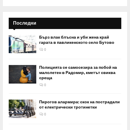
Последни
Бърз влак блъсна и уби жена край
гарата в павликенското село Бутово
0
Полицията се самосезира за побой на
малолетен в Радомир, кметът свиква
среща
0
Пирогов алармира: скок на пострадали
от електрически тротинетки
0