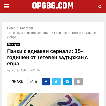
OPGBG.COM
PRIMARY
MENU
Home
България
Пачки с еднакви сериали: 35-годишен от Тетевен задържан
с евра
България
Пачки с еднакви сериали: 35-
годишен от Тетевен задържан с
евра
by
opgbg
03/06/2026
SHARE
0