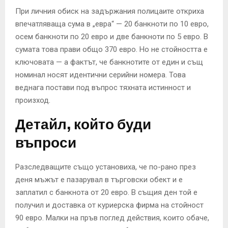
При личния обиск на задържания полицаите откриха
впечатляваща сума в „евра“ — 20 банкноти по 10 евро,
осем банкноти по 20 евро и две банкноти по 5 евро. В
сумата това прави общо 370 евро. Но не стойността е
ключовата — а фактът, че банкнотите от един и същ
номинал носят идентични серийни номера. Това
веднага постави под въпрос тяхната истинност и
произход.
Детайл, който буди
въпроси
Разследващите също установиха, че по-рано през
деня мъжът е пазарувал в търговски обект и е
заплатил с банкнота от 20 евро. В същия ден той е
получил и доставка от куриерска фирма на стойност
90 евро. Малки на пръв поглед действия, които обаче,