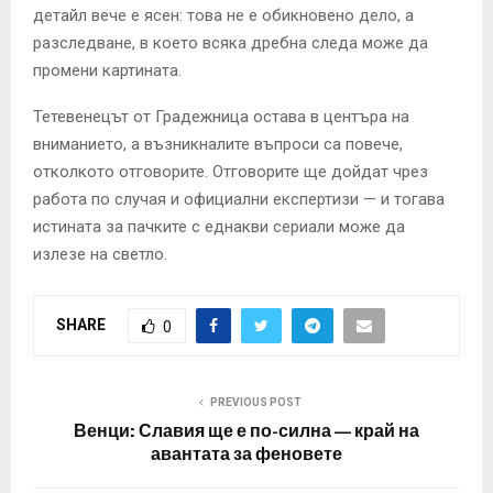
детайл вече е ясен: това не е обикновено дело, а
разследване, в което всяка дребна следа може да
промени картината.
Тетевенецът от Градежница остава в центъра на
вниманието, а възникналите въпроси са повече,
отколкото отговорите. Отговорите ще дойдат чрез
работа по случая и официални експертизи — и тогава
истината за пачките с еднакви сериали може да
излезе на светло.
SHARE
0
PREVIOUS POST
Венци: Славия ще е по-силна — край на
авантата за феновете