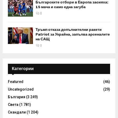
Българските отбори в Европа засияха:
15 мача и само една загуба
0
Тръмп отказа допълнителни ракети
Patriot за Украйна, запълва арсеналите
на САЩ
0
Категории
Featured
(46)
Uncategorized
(29)
България
(3 249)
Света
(1 781)
Скандали
(1 204)