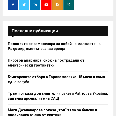
r
R
:
C
H
Последни публикации
Полицията се самосезира за побой на малолетен в
Радомир, кметът свиква среща
Пирогов алармира: скок на пострадали от
електрически тротинетки
Българските отбори в Европа засияха: 15 мача и само
една загуба
Тръмп отказа допълнителни ракети Patriot за Украйна,
запълва арсеналите на САЩ
Маги Джанаварова показа „топ“ тяло за бански и
предизвика вълна от критики