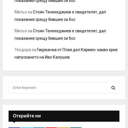
показания срещу бившия си бос
Митьо
за
Стоян Тенекеджиев е свидетелят, дал
показания срещу бившия си бос
Митьо
за
Стоян Тенекеджиев е свидетелят, дал
показания срещу бившия си бос
Теодора
за
Гмуркачка от Плая дел Кармен: какво крие
напускането на Иво Калушев
S
e
a
S
r
c
E
h
Открийте ни
f
A
o