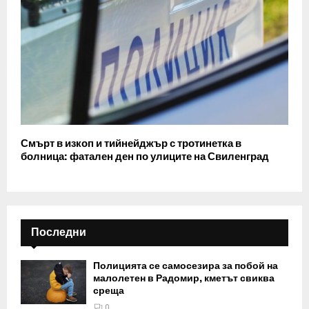
Смърт в изкоп и тийнейджър с тротинетка в
болница: фатален ден по улиците на Свиленград
Последни
Полицията се самосезира за побой на
малолетен в Радомир, кметът свиква
среща
0