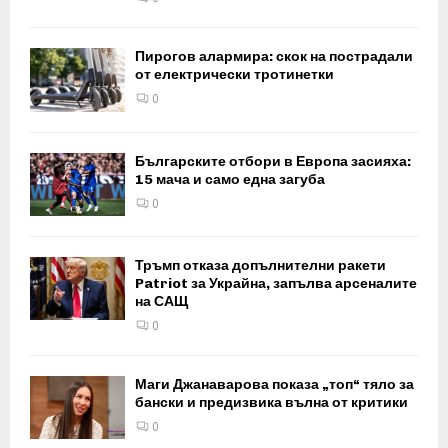
Пирогов алармира: скок на пострадали
от електрически тротинетки
0
Българските отбори в Европа засияха:
15 мача и само една загуба
0
Тръмп отказа допълнителни ракети
Patriot за Украйна, запълва арсеналите
на САЩ
0
Маги Джанаварова показа „топ“ тяло за
бански и предизвика вълна от критики
0