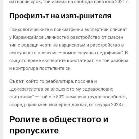
изтърпян срок, той излиза на свобода през юли 2021 г.
Профилът на извършителя
Психологическите и психиатрични експертизи описват
у Карамихайлов „личностно разстройство от смесен
тип с водещи черти на нарцисизъм и разстройство в
сексуалното влечение – хомосексуална педофилия“. В
същото време експертите констатират, че той разбира
и контролира постъпките си.
Съдът, който го реабилитира, посочва и
„доказателства за влошеното му здравословно
състояние“ — той е с 80% намалена трудоспособност,
според приложен експертен доклад от януари 2023 г.
Ролите в обществото и
пропуските