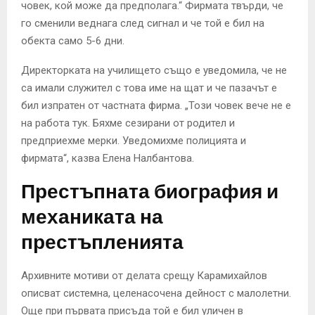
човек, кой може да предполага.“ Фирмата твърди, че
го сменили веднага след сигнал и че той е бил на
обекта само 5-6 дни.
Директорката на училището също е уведомила, че не
са имали служител с това име на щат и че пазачът е
бил изпратен от частната фирма. „Този човек вече не е
на работа тук. Бяхме сезирани от родител и
предприехме мерки. Уведомихме полицията и
фирмата“, казва Елена Налбантова.
Престъпната биография и
механиката на
престъпленията
Архивните мотиви от делата срещу Карамихайлов
описват системна, целенасочена дейност с малолетни.
Още при първата присъда той е бил уличен в