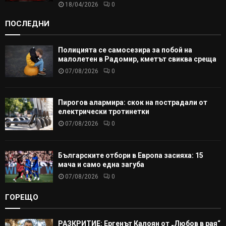
18/04/2026
0
ПОСЛЕДНИ
Полицията се самосезира за побой на
малолетен в Радомир, кметът свиква среща
07/08/2026
0
Пирогов алармира: скок на пострадали от
електрически тротинетки
07/08/2026
0
Българските отбори в Европа засияха: 15
мача и само една загуба
07/08/2026
0
ГОРЕЩО
РАЗКРИТИЕ: Ергенът Калоян от „Любов в рая“