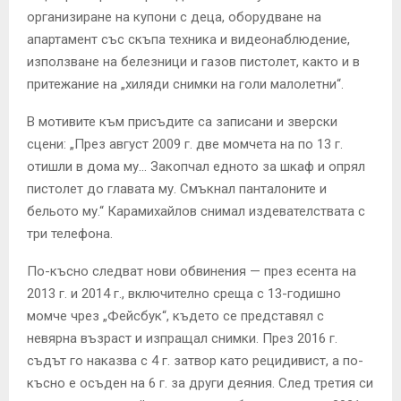
организиране на купони с деца, оборудване на
апартамент със скъпа техника и видеонаблюдение,
използване на белезници и газов пистолет, както и в
притежание на „хиляди снимки на голи малолетни“.
В мотивите към присъдите са записани и зверски
сцени: „През август 2009 г. две момчета на по 13 г.
отишли в дома му… Закопчал едното за шкаф и опрял
пистолет до главата му. Смъкнал панталоните и
бельото му.“ Карамихайлов снимал издевателствата с
три телефона.
По-късно следват нови обвинения — през есента на
2013 г. и 2014 г., включително среща с 13-годишно
момче чрез „Фейсбук“, където се представял с
невярна възраст и изпращал снимки. През 2016 г.
съдът го наказва с 4 г. затвор като рецидивист, а по-
късно е осъден на 6 г. за други деяния. След третия си