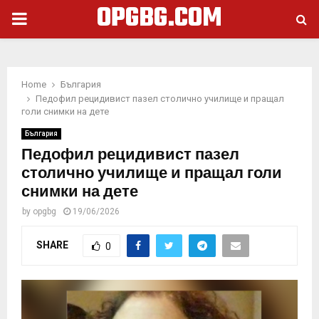
OPGBG.COM
PRIMARY
MENU
Home
България
Педофил рецидивист пазел столично училище и пращал
голи снимки на дете
България
Педофил рецидивист пазел
столично училище и пращал голи
снимки на дете
by
opgbg
19/06/2026
SHARE
0