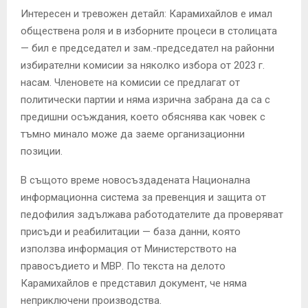
Интересен и тревожен детайл: Карамихайлов е имал
обществена роля и в изборните процеси в столицата
— бил е председател и зам.-председател на районни
избирателни комисии за няколко избора от 2023 г.
насам. Членовете на комисии се предлагат от
политически партии и няма изрична забрана да са с
предишни осъждания, което обяснява как човек с
тъмно минало може да заеме организационни
позиции.
В същото време новосъздадената Национална
информационна система за превенция и защита от
педофилия задължава работодателите да проверяват
присъди и реабилитации — база данни, която
използва информация от Министерството на
правосъдието и МВР. По текста на делото
Карамихайлов е представил документ, че няма
неприключени производства.