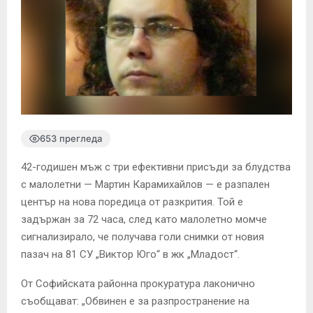
653 прегледа
42-годишен мъж с три ефективни присъди за блудства
с малолетни — Мартин Карамихайлов — е разпален
център на нова поредица от разкрития. Той е
задържан за 72 часа, след като малолетно момче
сигнализирало, че получава голи снимки от новия
пазач на 81 СУ „Виктор Юго“ в жк „Младост“.
От Софийската районна прокуратура лаконично
съобщават: „Обвинен е за разпространение на