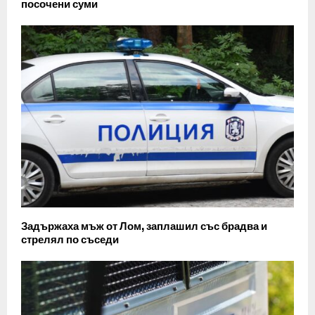
посочени суми
Задържаха мъж от Лом, заплашил със брадва и
стрелял по съседи