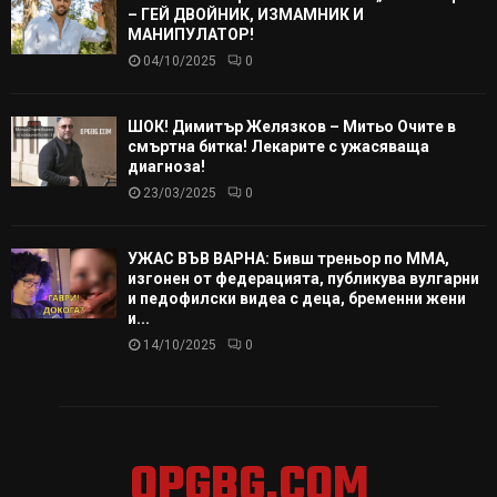
– ГЕЙ ДВОЙНИК, ИЗМАМНИК И
МАНИПУЛАТОР!
04/10/2025
0
ШОК! Димитър Желязков – Митьо Очите в
смъртна битка! Лекарите с ужасяваща
диагноза!
23/03/2025
0
УЖАС ВЪВ ВАРНА: Бивш треньор по ММА,
изгонен от федерацията, публикува вулгарни
и педофилски видеа с деца, бременни жени
и...
14/10/2025
0
OPGBG.COM