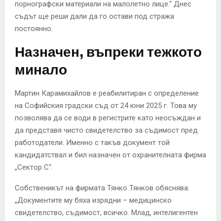
порнографски материали на малолетно лице.“ Днес
съдът ще реши дали да го остави под стража
постоянно.
Назначен, въпреки тежкото
минало
Мартин Карамихайлов е реабилитиран с определение
на Софийския градски съд от 24 юни 2025 г. Това му
позволява да се води в регистрите като неосъждан и
да представя чисто свидетелство за съдимост пред
работодатели. Именно с такъв документ той
кандидатствал и бил назначен от охранителната фирма
„Сектор С“.
Собственикът на фирмата Тянко Тянков обяснява:
„Документите му бяха изрядни – медицинско
свидетелство, съдимост, всичко. Млад, интелигентен