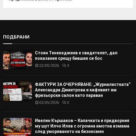
ПОДБРАНИ
Стоян Тенекеджиев е свидетелят, дал
показания срещу бившия си бос
22/05/2026
3
ФАКТУРИ ЗА ОЧЕРНЯВАНЕ: „Журналистката“
Александра Димитрова и кафевият им
фризьорски салон като параван
02/05/2026
0
Ивелин Кършаков – Капачката и придворния
му шут Илчо Илев с огромна имотна измама
след уморяването на бизнесмен