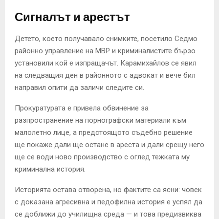
Сигналът и арестът
Детето, което получавало снимките, посетило Седмо
районно управление на МВР и криминалистите бързо
установили кой е изпращачът. Карамихайлов се явил
на следващия ден в районното с адвокат и вече бил
направил опити да заличи следите си.
Прокуратурата е привела обвинение за
разпространение на порнографски материали към
малолетно лице, а предстоящото съдебно решение
ще покаже дали ще остане в ареста и дали срещу него
ще се води ново производство с оглед тежката му
криминална история.
Историята остава отворена, но фактите са ясни: човек
с доказана агресивна и педофилна история е успял да
се доближи до училищна среда — и това предизвиква