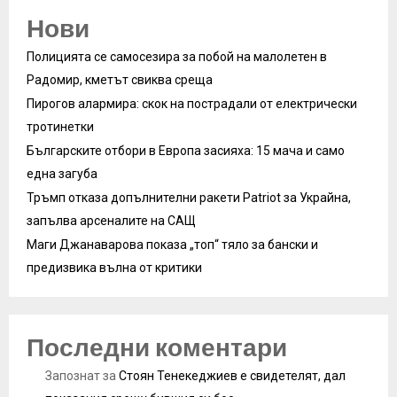
Нови
Полицията се самосезира за побой на малолетен в
Радомир, кметът свиква среща
Пирогов алармира: скок на пострадали от електрически
тротинетки
Българските отбори в Европа засияха: 15 мача и само
една загуба
Тръмп отказа допълнителни ракети Patriot за Украйна,
запълва арсеналите на САЩ
Маги Джанаварова показа „топ“ тяло за бански и
предизвика вълна от критики
Последни коментари
Запознат
за
Стоян Тенекеджиев е свидетелят, дал