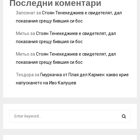
Последни коментари
Запознат
за
Стоян Тенекеджиев е свидетелят, дал
показания срещу бившия си бос
Митьо
за
Стоян Тенекеджиев е свидетелят, дал
показания срещу бившия си бос
Митьо
за
Стоян Тенекеджиев е свидетелят, дал
показания срещу бившия си бос
Теодора
за
Гмуркачка от Плая дел Кармен: какво крие
напускането на Иво Калушев
S
e
a
S
r
c