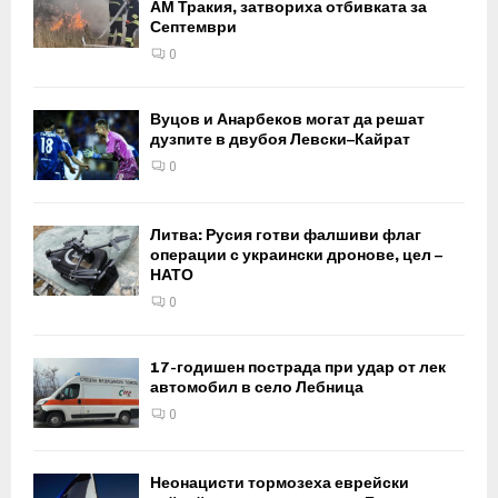
АМ Тракия, затвориха отбивката за
Септември
0
Вуцов и Анарбеков могат да решат
дузпите в двубоя Левски–Кайрат
0
Литва: Русия готви фалшиви флаг
операции с украински дронове, цел –
НАТО
0
17-годишен пострада при удар от лек
автомобил в село Лебница
0
Неонацисти тормозеха еврейски