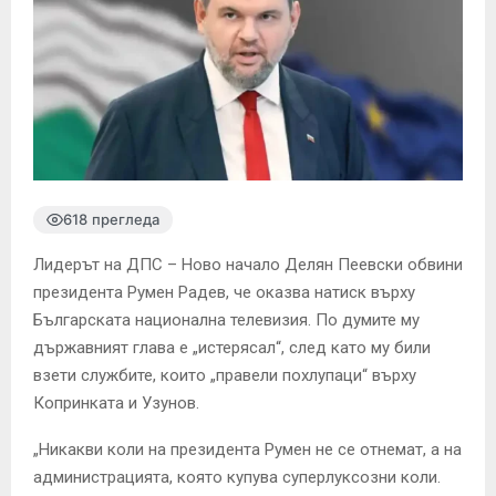
618 прегледа
Лидерът на ДПС – Ново начало Делян Пеевски обвини
президента Румен Радев, че оказва натиск върху
Българската национална телевизия. По думите му
държавният глава е „истерясал“, след като му били
взети службите, които „правели похлупаци“ върху
Копринката и Узунов.
„Никакви коли на президента Румен не се отнемат, а на
администрацията, която купува суперлуксозни коли.