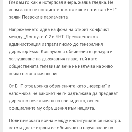
Гледам го как е истерясал вчера, жалка гледка. Не
знам защо не повдигате темата как е натискал БНТ“,
заяви Пеевски в парламента.
Напрежението идва на фона на открит конфликт
между „Дондуков“ 2 и БНТ. Президентската
администрация изпрати писмо до генералния
директор Емил Кошлуков с обвинения в цензура и
заглушаване на държавния глава, тъй като
обществената телевизия вече не излъчва на живо
всяко негово изявление.
От БНТ отхвърлиха обвиненията като „неверни“ и
напомниха, че законът не ги задължава да предават
директно всяка изява на президента, освен
официалните му обръщения към нацията.
Политическата война между институциите се изостря,
като и двете страни се обвиняват в нарушаване на