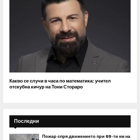
Какво се случи в часа по математика: учител
отскубна кичур на Тони Стораро
Последни
Пожар спря движението при 69-ти км на