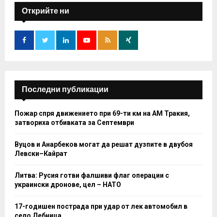
E
h
Открийте ни
f
A
o
r
R
:
C
H
Последни публикации
Пожар спря движението при 69-ти км на АМ Тракия,
затвориха отбивката за Септември
Вуцов и Анарбеков могат да решат дузпите в двубоя
Левски–Кайрат
Литва: Русия готви фалшиви флаг операции с
украински дронове, цел – НАТО
17-годишен пострада при удар от лек автомобил в
село Лебница