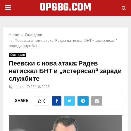
OPGBG.COM
PRIMARY
MENU
Home
Скандали
Пеевски с нова атака: Радев натискал БНТ и „истерясал“
заради службите
Скандали
Пеевски с нова атака: Радев
натискал БНТ и „истерясал“ заради
службите
by
admin
03/10/2025
SHARE
0