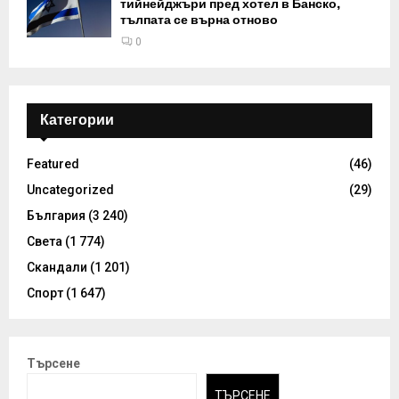
тийнейджъри пред хотел в Банско,
тълпата се върна отново
0
Категории
Featured
(46)
Uncategorized
(29)
България
(3 240)
Света
(1 774)
Скандали
(1 201)
Спорт
(1 647)
Търсене
ТЪРСЕНЕ