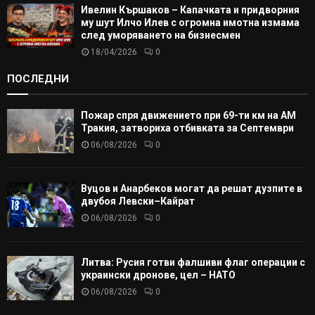
Ивелин Кършаков – Капачката и придворния
му шут Илчо Илев с огромна имотна измама
след уморяването на бизнесмен
18/04/2026
0
ПОСЛЕДНИ
Пожар спря движението при 69-ти км на АМ
Тракия, затвориха отбивката за Септември
06/08/2026
0
Вуцов и Анарбеков могат да решат дузпите в
двубоя Левски–Кайрат
06/08/2026
0
Литва: Русия готви фалшиви флаг операции с
украински дронове, цел – НАТО
06/08/2026
0