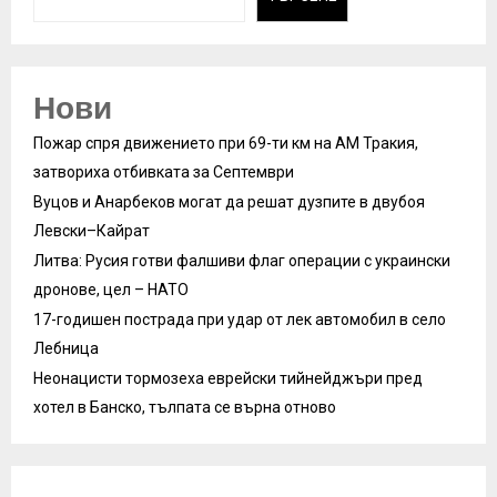
Нови
Пожар спря движението при 69-ти км на АМ Тракия,
затвориха отбивката за Септември
Вуцов и Анарбеков могат да решат дузпите в двубоя
Левски–Кайрат
Литва: Русия готви фалшиви флаг операции с украински
дронове, цел – НАТО
17-годишен пострада при удар от лек автомобил в село
Лебница
Неонацисти тормозеха еврейски тийнейджъри пред
хотел в Банско, тълпата се върна отново