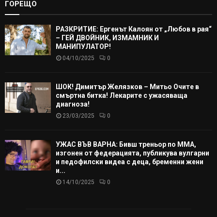
ГОРЕЩО
РАЗКРИТИЕ: Ергенът Калоян от „Любов в рая“
– ГЕЙ ДВОЙНИК, ИЗМАМНИК И
МАНИПУЛАТОР!
04/10/2025
0
ШОК! Димитър Желязков – Митьо Очите в
смъртна битка! Лекарите с ужасяваща
диагноза!
23/03/2025
0
УЖАС ВЪВ ВАРНА: Бивш треньор по ММА,
изгонен от федерацията, публикува вулгарни
и педофилски видеа с деца, бременни жени
и...
14/10/2025
0