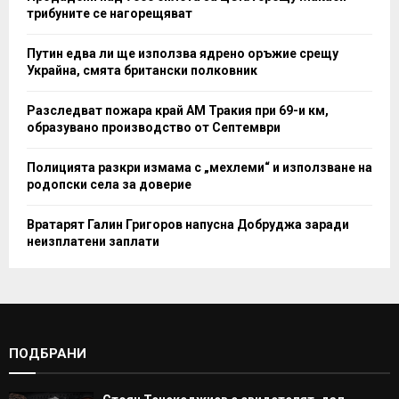
трибуните се нагорещяват
Путин едва ли ще използва ядрено оръжие срещу
Украйна, смята британски полковник
Разследват пожара край АМ Тракия при 69-и км,
образувано производство от Септември
Полицията разкри измама с „мехлеми“ и използване на
родопски села за доверие
Вратарят Галин Григоров напусна Добруджа заради
неизплатени заплати
ПОДБРАНИ