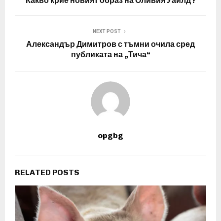
Какво крие новият образ на Оливия Уайлд?
NEXT POST
Александър Димитров с тъмни очила сред
публиката на „Тича“
opgbg
RELATED POSTS