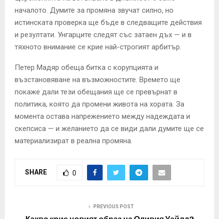
началото. Думите за промяна звучат силно, но
истинската проверка ще бъде в следващите действия
и резултати. Унгарците следят със затаен дъх — и в
тяхното внимание се крие най-строгият арбитър.
Петер Мадяр обеща битка с корупцията и
възстановяване на възможностите. Времето ще
покаже дали тези обещания ще се превърнат в
политика, която да промени живота на хората. За
момента остава напрежението между надеждата и
скепсиса — и желанието да се види дали думите ще се
материализират в реална промяна.
SHARE
0
PREVIOUS POST