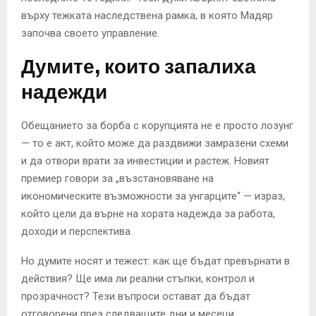
върху тежката наследствена рамка, в която Мадяр
започва своето управление.
Думите, които запалиха
надежди
Обещанието за борба с корупцията не е просто лозунг
— то е акт, който може да раздвижи замразени схеми
и да отвори врати за инвестиции и растеж. Новият
премиер говори за „възстановяване на
икономическите възможности за унгарците“ — израз,
който цели да върне на хората надежда за работа,
доходи и перспектива.
Но думите носят и тежест: как ще бъдат превърнати в
действия? Ще има ли реални стъпки, контрол и
прозрачност? Тези въпроси остават да бъдат
отговорени през следващите дни и месеци.