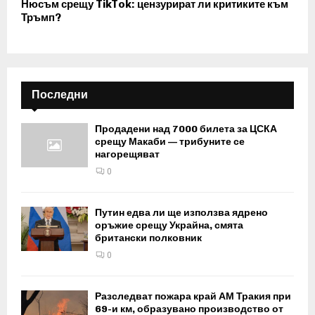
Нюсъм срещу TikTok: цензурират ли критиките към
Тръмп?
Последни
Продадени над 7000 билета за ЦСКА
срещу Макаби — трибуните се
нагорещяват
0
Путин едва ли ще използва ядрено
оръжие срещу Украйна, смята
британски полковник
0
Разследват пожара край АМ Тракия при
69-и км, образувано производство от