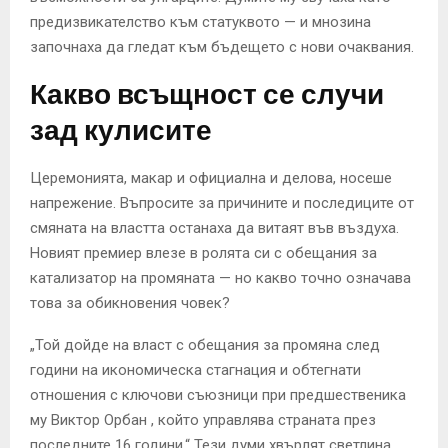
предизвикателство към статуквото — и мнозина
започнаха да гледат към бъдещето с нови очаквания.
Какво всъщност се случи
зад кулисите
Церемонията, макар и официална и делова, носеше
напрежение. Въпросите за причините и последиците от
смяната на властта останаха да витаят във въздуха.
Новият премиер влезе в ролята си с обещания за
катализатор на промяната — но какво точно означава
това за обикновения човек?
„Той дойде на власт с обещания за промяна след
години на икономическа стагнация и обтегнати
отношения с ключови съюзници при предшественика
му Виктор Орбан , който управлява страната през
последните 16 години.“ Тези думи хвърлят светлина