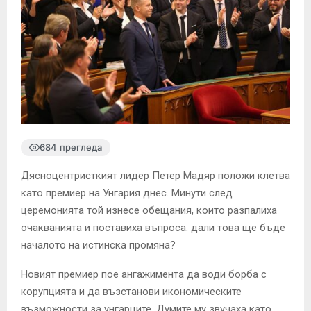
684 прегледа
Дясноцентристкият лидер Петер Мадяр положи клетва
като премиер на Унгария днес. Минути след
церемонията той изнесе обещания, които разпалиха
очакванията и поставиха въпроса: дали това ще бъде
началото на истинска промяна?
Новият премиер пое ангажимента да води борба с
корупцията и да възстанови икономическите
възможности за унгарците. Думите му звучаха като