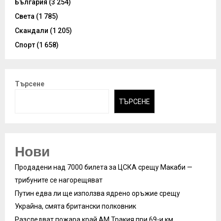
България
(3 254)
Света
(1 785)
Скандали
(1 205)
Спорт
(1 658)
Търсене
ТЪРСЕНЕ
Нови
Продадени над 7000 билета за ЦСКА срещу Макаби —
трибуните се нагорещяват
Путин едва ли ще използва ядрено оръжие срещу
Украйна, смята британски полковник
Разследват пожара край АМ Тракия при 69-и км,