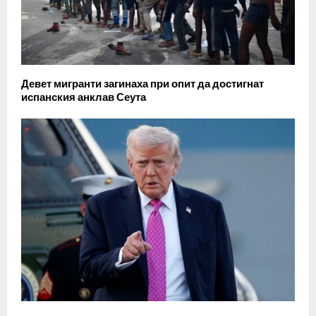
Девет мигранти загинаха при опит да достигнат
испанския анклав Сеута