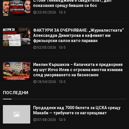
Стоян Тенекеджиев е свидетелят, дал
показания срещу бившия си бос
22/05/2026
3
ФАКТУРИ ЗА ОЧЕРНЯВАНЕ: „Журналистката“
Александра Димитрова и кафевият им
фризьорски салон като параван
02/05/2026
0
Ивелин Кършаков – Капачката и придворния
му шут Илчо Илев с огромна имотна измама
след уморяването на бизнесмен
18/04/2026
0
ПОСЛЕДНИ
Продадени над 7000 билета за ЦСКА срещу
Макаби — трибуните се нагорещяват
07/08/2026
0