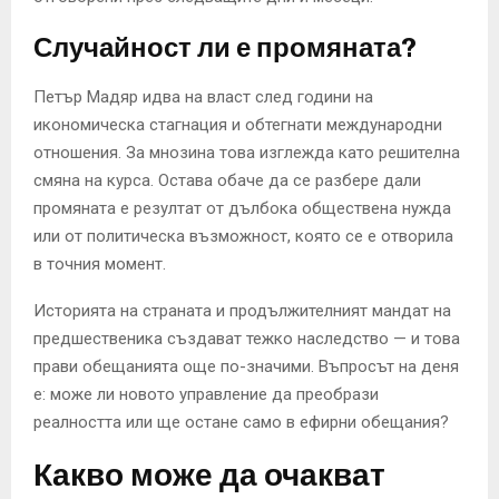
Случайност ли е промяната?
Петър Мадяр идва на власт след години на
икономическа стагнация и обтегнати международни
отношения. За мнозина това изглежда като решителна
смяна на курса. Остава обаче да се разбере дали
промяната е резултат от дълбока обществена нужда
или от политическа възможност, която се е отворила
в точния момент.
Историята на страната и продължителният мандат на
предшественика създават тежко наследство — и това
прави обещанията още по-значими. Въпросът на деня
е: може ли новото управление да преобрази
реалността или ще остане само в ефирни обещания?
Какво може да очакват