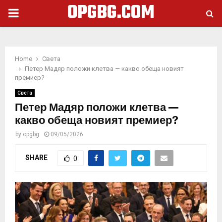
OPGBG.COM
PRIMARY
MENU
Home
Света
Петер Мадяр положи клетва — какво обеща новият
премиер?
Света
Петер Мадяр положи клетва —
какво обеща новият премиер?
by
opgbg
09/05/2026
SHARE
0