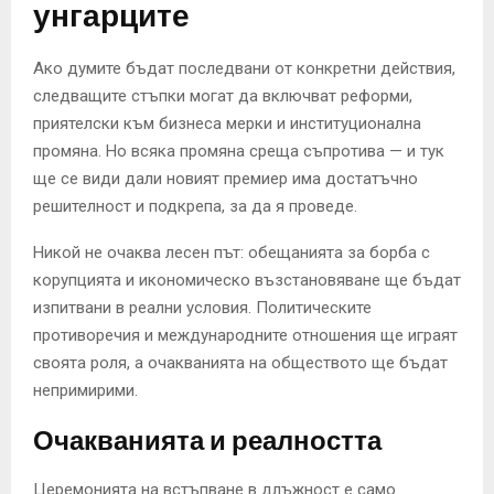
унгарците
Ако думите бъдат последвани от конкретни действия,
следващите стъпки могат да включват реформи,
приятелски към бизнеса мерки и институционална
промяна. Но всяка промяна среща съпротива — и тук
ще се види дали новият премиер има достатъчно
решителност и подкрепа, за да я проведе.
Никой не очаква лесен път: обещанията за борба с
корупцията и икономическо възстановяване ще бъдат
изпитвани в реални условия. Политическите
противоречия и международните отношения ще играят
своята роля, а очакванията на обществото ще бъдат
непримирими.
Очакванията и реалността
Церемонията на встъпване в длъжност е само