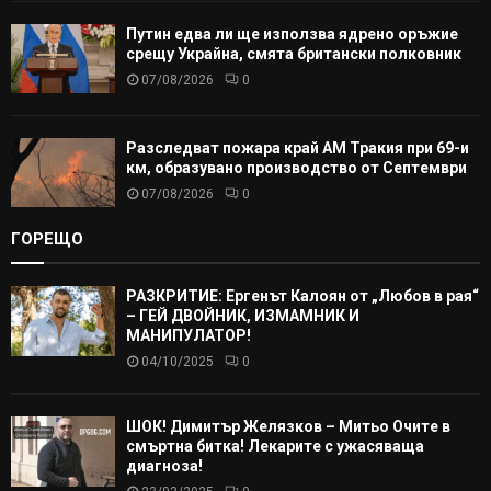
Путин едва ли ще използва ядрено оръжие
срещу Украйна, смята британски полковник
07/08/2026
0
Разследват пожара край АМ Тракия при 69-и
км, образувано производство от Септември
07/08/2026
0
ГОРЕЩО
РАЗКРИТИЕ: Ергенът Калоян от „Любов в рая“
– ГЕЙ ДВОЙНИК, ИЗМАМНИК И
МАНИПУЛАТОР!
04/10/2025
0
ШОК! Димитър Желязков – Митьо Очите в
смъртна битка! Лекарите с ужасяваща
диагноза!