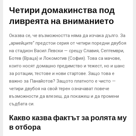
Четири домакинства под
ливреята на вниманието
Оказва се, че възможността няма да изчака дълго. За
„армейците“ предстои серия от четири поредни двубоя
на стадион Васил Левски — срещу Славия, Септември,
Ботев (Враца) и Локомотив (София). Това са мачове,
които носят домашно предимство и тежест, но и шанс
за ротации, тестове и нови стартове. Защо това е
важно за Панайотов? Защото платното е чисто —
четири двубоя на свой терен означават повече
възможности да влезеш, да покажеш и да промени
съдбата си.
Какво казва фактът за ролята му
в отбора