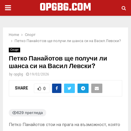
OPGBG.COM
PRIMARY
MENU
Home
Спорт
Петко Панайотов ще получи ли шанса си на Васил Левски?
Спорт
Петко Панайотов ще получи ли
шанса си на Васил Левски?
by
opgbg
19/02/2026
SHARE
0
629 прегледа
Петко Панайотов стои на прага на възможност, която