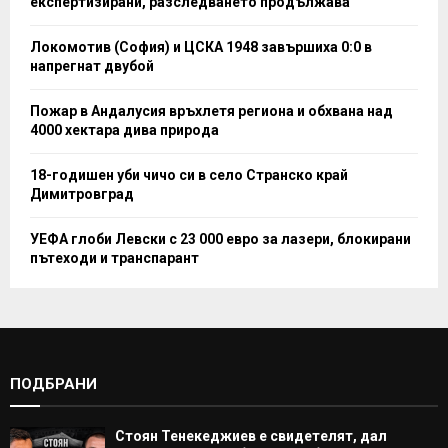
експертизирани, разследването продължава
Локомотив (София) и ЦСКА 1948 завършиха 0:0 в
напрегнат двубой
Пожар в Андалусия връхлетя региона и обхвана над
4000 хектара дива природа
18-годишен уби чичо си в село Странско край
Димитровград
УЕФА глоби Левски с 23 000 евро за лазери, блокирани
пътеходи и транспарант
ПОДБРАНИ
Стоян Тенекеджиев е свидетелят, дал