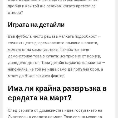
пробив и как той ще реагира, когато вратата се
отвори?
Играта на детайли
Във футбола често решава малката подробност —
точният център, премисленото влизане в зоната,
моментът на самочувствие. Панайотов вече
демонстрира това в купата: центриране от корнер,
доведено до гол. Този детайл служи като визитка —
напомняне, че той не идва само да попълни броя, а
може да бъде активен фактор.
Има ли крайна развръзка в
средата на март?
След серията от домакинства идва гостуването на
Лудогорец в средата на март. Тази среща може да