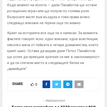
бъде момент на яснота — дали Панайотов ще остане
ротационен играч или ще получи по-голяма роля.
Въпросите висят във въздуха и това прави всяко
следващо влизане на терена още по-важно.
Краят на историята все още не е написан. За момента
фактите говорят ясно: едно влизане, една асистенция,
няколко мача от пейката и четири домакинства, които
крият шанс. Остава да видим дали Петко Панайотов
ще успее да превърне краткия си миг в закономерност
и да си спечели място в следващите битки на
„армейците“.
SHARE
0
PREVIOUS POST