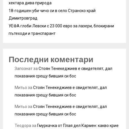
хектара дива природа
18-годишен уби чичо си в село Странско край
Димитровград
УЕФА глоби Левски с 23 000 евро за лазери, блокирани
пътеходи и транспарант
Последни коментари
Запознат
за
Стоян Тенекеджиев е свидетелят, дал
показания срещу бившия си бос
Митьо
за
Стоян Тенекеджиев е свидетелят, дал
показания срещу бившия си бос
Митьо
за
Стоян Тенекеджиев е свидетелят, дал
показания срещу бившия си бос
Теодора
за
Гмуркачка от Плая дел Кармен: какво крие