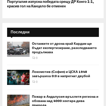
Португалия изпусна победата срещу ДР Конго 1:1,
красив гол на Канцело бе отменен
Последни
Останките от дрона край Кардам ще
бъдат експертизирани, разследването
продължава
0
Локомотив (София) и ЦСКА 1948
завършиха 0:0 в напрегнат двубой
0
Пожар в Андалусия връхлетя региона и
обхвана над 4000 хектара дива
природа