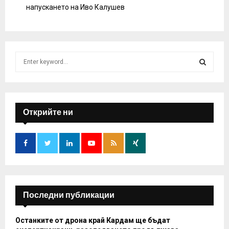
напускането на Иво Калушев
S
e
a
S
r
c
E
h
Открийте ни
f
A
o
r
R
:
C
H
Последни публикации
Останките от дрона край Кардам ще бъдат