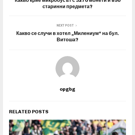
Какво крие микробусът с 3270 монети и 850
старинни предмета?
NEXT POST
Какво се случи в хотел „Милениум“ на бул.
Витоша?
opgbg
RELATED POSTS