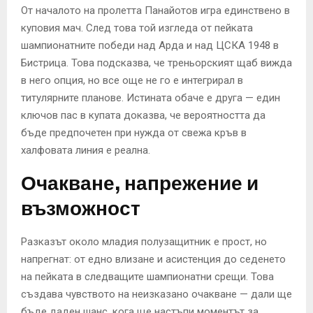
От началото на пролетта Панайотов игра единствено в
куповия мач. След това той изгледа от пейката
шампионатните победи над Арда и над ЦСКА 1948 в
Бистрица. Това подсказва, че треньорският щаб вижда
в него опция, но все още не го е интегрирал в
титулярните планове. Истината обаче е друга — един
ключов пас в купата доказва, че вероятността да
бъде предпочетен при нужда от свежа кръв в
халфовата линия е реална.
Очакване, напрежение и
възможност
Разказът около младия полузащитник е прост, но
напрегнат: от едно влизане и асистенция до седенето
на пейката в следващите шампионатни срещи. Това
създава чувството на неизказано очакване — дали ще
бъде даден шанс, кога ще настъпи моментът за