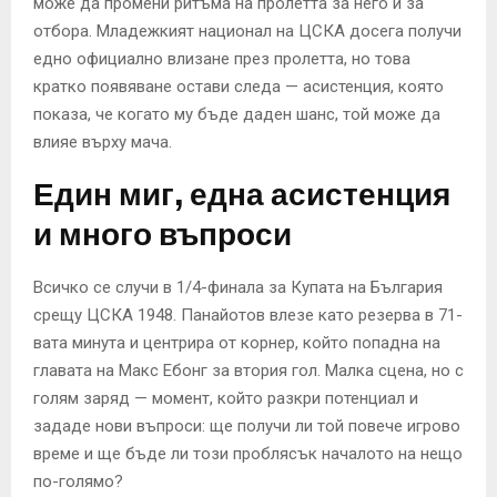
може да промени ритъма на пролетта за него и за
отбора. Младежкият национал на ЦСКА досега получи
едно официално влизане през пролетта, но това
кратко появяване остави следа — асистенция, която
показа, че когато му бъде даден шанс, той може да
влияе върху мача.
Един миг, една асистенция
и много въпроси
Всичко се случи в 1/4-финала за Купата на България
срещу ЦСКА 1948. Панайотов влезе като резерва в 71-
вата минута и центрира от корнер, който попадна на
главата на Макс Ебонг за втория гол. Малка сцена, но с
голям заряд — момент, който разкри потенциал и
зададе нови въпроси: ще получи ли той повече игрово
време и ще бъде ли този проблясък началото на нещо
по-голямо?