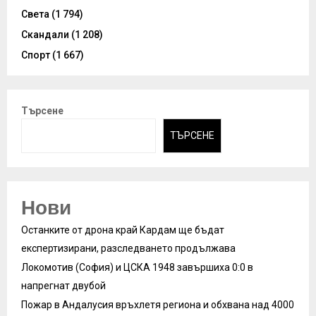
Света
(1 794)
Скандали
(1 208)
Спорт
(1 667)
Търсене
ТЪРСЕНЕ
Нови
Останките от дрона край Кардам ще бъдат
експертизирани, разследването продължава
Локомотив (София) и ЦСКА 1948 завършиха 0:0 в
напрегнат двубой
Пожар в Андалусия връхлетя региона и обхвана над 4000