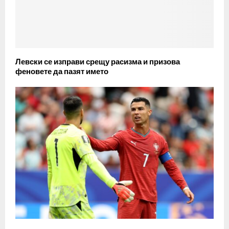
Левски се изправи срещу расизма и призова
феновете да пазят името