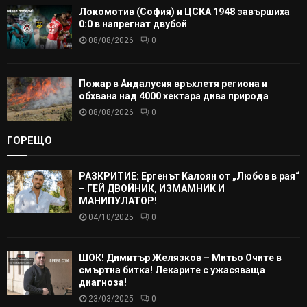
Локомотив (София) и ЦСКА 1948 завършиха
0:0 в напрегнат двубой
08/08/2026
0
Пожар в Андалусия връхлетя региона и
обхвана над 4000 хектара дива природа
08/08/2026
0
ГОРЕЩО
РАЗКРИТИЕ: Ергенът Калоян от „Любов в рая“
– ГЕЙ ДВОЙНИК, ИЗМАМНИК И
МАНИПУЛАТОР!
04/10/2025
0
ШОК! Димитър Желязков – Митьо Очите в
смъртна битка! Лекарите с ужасяваща
диагноза!
23/03/2025
0