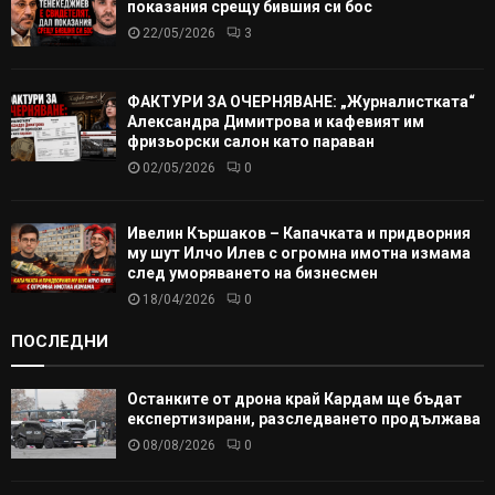
показания срещу бившия си бос
22/05/2026
3
ФАКТУРИ ЗА ОЧЕРНЯВАНЕ: „Журналистката“
Александра Димитрова и кафевият им
фризьорски салон като параван
02/05/2026
0
Ивелин Кършаков – Капачката и придворния
му шут Илчо Илев с огромна имотна измама
след уморяването на бизнесмен
18/04/2026
0
ПОСЛЕДНИ
Останките от дрона край Кардам ще бъдат
експертизирани, разследването продължава
08/08/2026
0