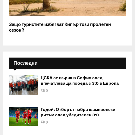
Защо туристите избягват Кипър този пролетен
сезон?
Последни
ЦСКА се върна в София след
впечатляваща победа с 3:0 в Европа
0
Годой: Отборът набра шампионски
ритъм след убедителен 3:0
0