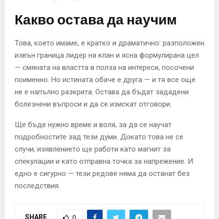
Какво остава да научим
Това, което имаме, е кратко и драматично: разположен
извън граница лидер на клан и ясна формулирана цел
— смяната на властта в полза на интереси, посочени
поименно. Но истината обаче е друга — и тя все още
не е напълно разкрита. Остава да бъдат зададени
болезнени въпроси и да се изискат отговори.
Ще бъде нужно време и воля, за да се научат
подробностите зад тези думи. Докато това не се
случи, изявлението ще работи като магнит за
спекулации и като отправна точка за напрежение. И
едно е сигурно — тези редове няма да останат без
последствия.
SHARE
0