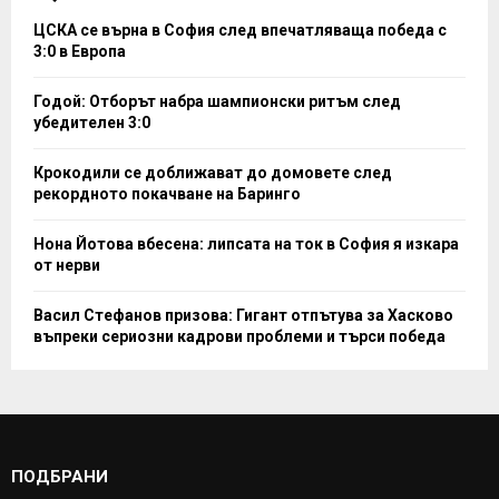
ЦСКА се върна в София след впечатляваща победа с
3:0 в Европа
Годой: Отборът набра шампионски ритъм след
убедителен 3:0
Крокодили се доближават до домовете след
рекордното покачване на Баринго
Нона Йотова вбесена: липсата на ток в София я изкара
от нерви
Васил Стефанов призова: Гигант отпътува за Хасково
въпреки сериозни кадрови проблеми и търси победа
ПОДБРАНИ