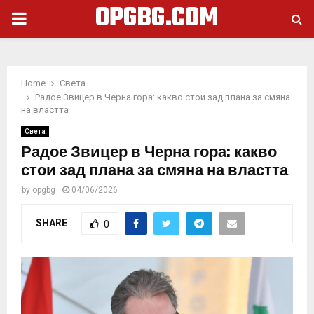
OPGBG.COM
PRIMARY
MENU
Home
Света
Радое Звицер в Черна гора: какво стои зад плана за смяна
на властта
Света
Радое Звицер в Черна гора: какво
стои зад плана за смяна на властта
by
opgbg
04/06/2026
SHARE
0