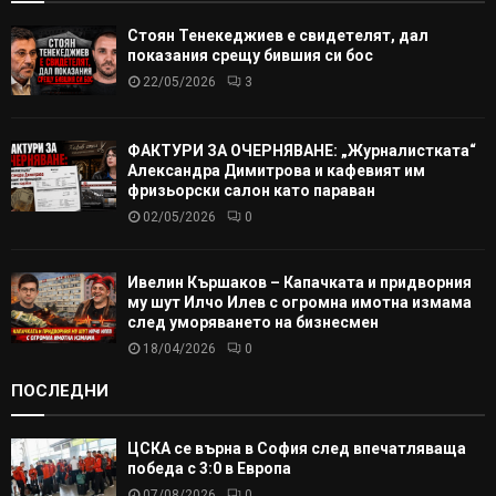
Стоян Тенекеджиев е свидетелят, дал
показания срещу бившия си бос
22/05/2026
3
ФАКТУРИ ЗА ОЧЕРНЯВАНЕ: „Журналистката“
Александра Димитрова и кафевият им
фризьорски салон като параван
02/05/2026
0
Ивелин Кършаков – Капачката и придворния
му шут Илчо Илев с огромна имотна измама
след уморяването на бизнесмен
18/04/2026
0
ПОСЛЕДНИ
ЦСКА се върна в София след впечатляваща
победа с 3:0 в Европа
07/08/2026
0