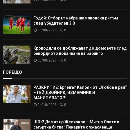
Годой: Отборът набра шампионски ритъм
след убедителен 3:0
06/08/2026
0
Крокодили се доближават до домовете след
рекордното покачване на Баринго
06/08/2026
0
ГОРЕЩО
РАЗКРИТИЕ: Ергенът Калоян от „Любов в рая“
– ГЕЙ ДВОЙНИК, ИЗМАМНИК И
МАНИПУЛАТОР!
04/10/2025
0
ШОК! Димитър Желязков – Митьо Очите в
смъртна битка! Лекарите с ужасяваща