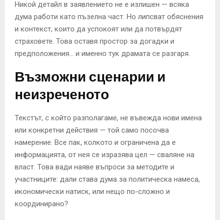
Никой детайл в заявлението не е излишен — всяка
дума работи като пъзелна част. Но липсват обяснения
и контекст, които да успокоят или да потвърдят
страховете. Това оставя простор за догадки и
предположения… и именно тук драмата се разгаря.
Възможни сценарии и
неизреченото
Текстът, с който разполагаме, не въвежда нови имена
или конкретни действия — той само посочва
намерение. Все пак, колкото и ограничена да е
информацията, от нея се изразява цел — сваляне на
власт. Това вади наяве въпроси за методите и
участниците: дали става дума за политическа намеса,
икономически натиск, или нещо по-сложно и
координирано?