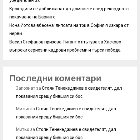
убедителен 3:0
Крокодили се доближават до домовете след рекордното
покачване на Баринго
Нона Йотова вбесена: липсата на ток в София я изкара от
нерви
Васил Стефанов призова: Гигант отпътува за Хасково
въпреки сериозни кадрови проблеми и търси победа
Последни коментари
Запознат
за
Стоян Тенекеджиев е свидетелят, дал
показания срещу бившия си бос
Митьо
за
Стоян Тенекеджиев е свидетелят, дал
показания срещу бившия си бос
Митьо
за
Стоян Тенекеджиев е свидетелят, дал
показания срещу бившия си бос