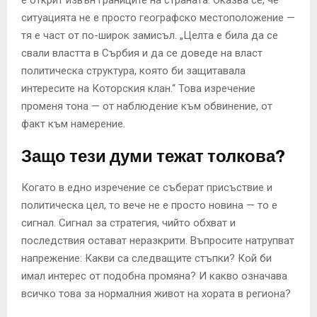
е открит извън границите на страната. Оказва се, че
ситуацията не е просто географско местоположение —
тя е част от по-широк замисъл. „Целта е била да се
свали властта в Сърбия и да се доведе на власт
политическа структура, която би защитавала
интересите на Которския клан.“ Това изречение
променя тона — от наблюдение към обвинение, от
факт към намерение.
Защо тези думи тежат толкова?
Когато в едно изречение се съберат присъствие и
политическа цел, то вече не е просто новина — то е
сигнал. Сигнал за стратегия, чийто обхват и
последствия остават неразкрити. Въпросите натрупват
напрежение: Какви са следващите стъпки? Кой би
имал интерес от подобна промяна? И какво означава
всичко това за нормалния живот на хората в региона?