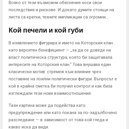
Всяко от тези възможни обяснения носи свои
последствия и рискове. И докато думите стоящи на
листа са кратки, техните импликации са огромни…
Кой печели и кой губи
В изявлението фигурира и името на Которския клан
като вероятен бенефициент — „за да се доведе на
власт политическа структура, която би защитавала
интересите на Которския клан.“ Това внушава един
класически мотив: стремеж към влияние чрез
поставяне на лоялни политически фигури. Въпросът е
кой в крайна сметка би получил контрол и как биха
изглеждали тези нови взаимоотношения.
Тази картина може да подейства като
предупреждение или като покана за по-задълбочено
разследване — в зависимост от това кой гледа и
какво иска да види.