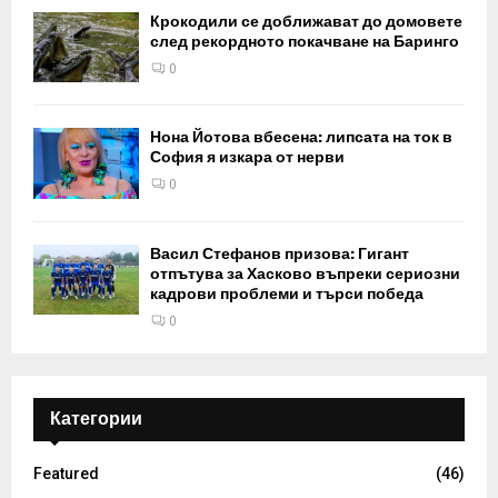
Крокодили се доближават до домовете
след рекордното покачване на Баринго
0
Нона Йотова вбесена: липсата на ток в
София я изкара от нерви
0
Васил Стефанов призова: Гигант
отпътува за Хасково въпреки сериозни
кадрови проблеми и търси победа
0
Категории
Featured
(46)