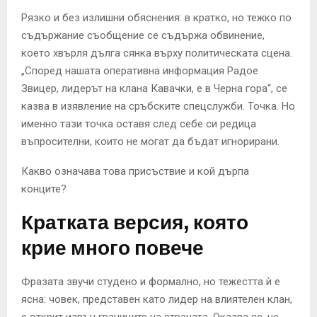
Рязко и без излишни обяснения: в кратко, но тежко по
съдържание съобщение се съдържа обвинение,
което хвърля дълга сянка върху политическата сцена.
„Според нашата оперативна информация Радое
Звицер, лидерът на клана Кавачки, е в Черна гора“, се
казва в изявление на сръбските спецслужби. Точка. Но
именно тази точка оставя след себе си редица
въпросителни, които не могат да бъдат игнорирани.
Какво означава това присъствие и кой дърпа
конците?
Кратката версия, която
крие много повече
Фразата звучи студено и формално, но тежестта ѝ е
ясна: човек, представен като лидер на влиятелен клан,