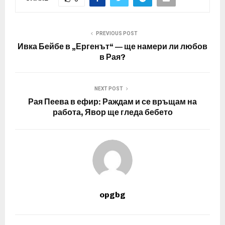
PREVIOUS POST
Ивка Бейбе в „Ергенът“ — ще намери ли любов
в Рая?
NEXT POST
Рая Пеева в ефир: Раждам и се връщам на
работа, Явор ще гледа бебето
opgbg