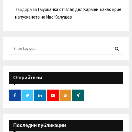
Теодора
за
Гмуркачка от Плая дел Кармен: какво крие
напускането на Иво Калушев
S
e
a
S
r
c
E
h
Открийте ни
f
A
o
r
R
:
C
H
Последни публикации