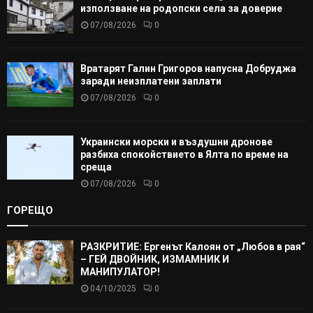
използване на родопски села за доверие
07/08/2026
0
Вратарят Галин Григоров напусна Добруджа
заради неизплатени заплати
07/08/2026
0
Украински морски и въздушни дронове
разбиха спокойствието в Ялта по време на
среща
07/08/2026
0
ГОРЕЩО
РАЗКРИТИЕ: Ергенът Калоян от „Любов в рая“
– ГЕЙ ДВОЙНИК, ИЗМАМНИК И
МАНИПУЛАТОР!
04/10/2025
0