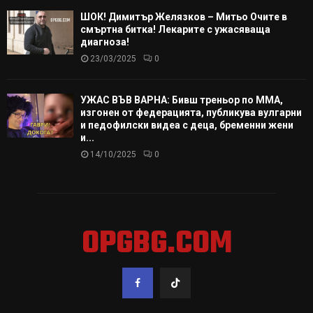
ШОК! Димитър Желязков – Митьо Очите в
смъртна битка! Лекарите с ужасяваща
диагноза!
23/03/2025
0
УЖАС ВЪВ ВАРНА: Бивш треньор по ММА,
изгонен от федерацията, публикува вулгарни
и педофилски видеа с деца, бременни жени
и...
14/10/2025
0
OPGBG.COM