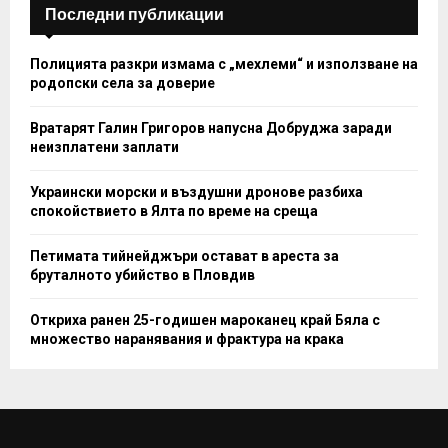
Последни публикации
Полицията разкри измама с „мехлеми“ и използване на
родопски села за доверие
Вратарят Галин Григоров напусна Добруджа заради
неизплатени заплати
Украински морски и въздушни дронове разбиха
спокойствието в Ялта по време на среща
Петимата тийнейджъри остават в ареста за
бруталното убийство в Пловдив
Откриха ранен 25-годишен мароканец край Бяла с
множество наранявания и фрактура на крака