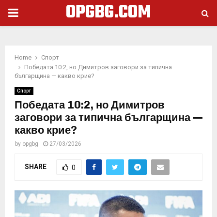
OPGBG.COM
PRIMARY
MENU
Home
Спорт
Победата 10:2, но Димитров заговори за типична
българщина — какво крие?
Спорт
Победата 10:2, но Димитров
заговори за типична българщина —
какво крие?
by
opgbg
27/03/2026
SHARE
0