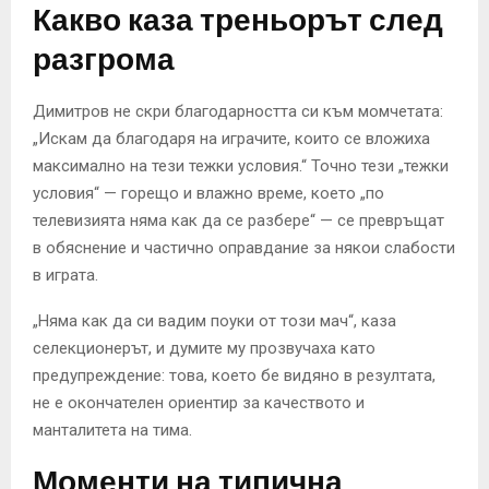
Какво каза треньорът след
разгрома
Димитров не скри благодарността си към момчетата:
„Искам да благодаря на играчите, които се вложиха
максимално на тези тежки условия.“ Точно тези „тежки
условия“ — горещо и влажно време, което „по
телевизията няма как да се разбере“ — се превръщат
в обяснение и частично оправдание за някои слабости
в играта.
„Няма как да си вадим поуки от този мач“, каза
селекционерът, и думите му прозвучаха като
предупреждение: това, което бе видяно в резултата,
не е окончателен ориентир за качеството и
манталитета на тима.
Моменти на типична