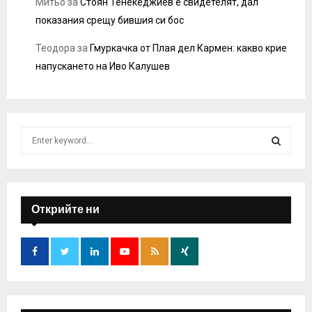
Митьо
за
Стоян Тенекеджиев е свидетелят, дал
показания срещу бившия си бос
Теодора
за
Гмуркачка от Плая дел Кармен: какво крие
напускането на Иво Калушев
S
e
a
S
r
c
E
h
Открийте ни
f
A
o
r
R
:
C
H