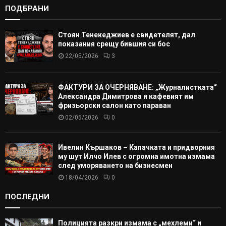
ПОДБРАНИ
Стоян Тенекеджиев е свидетелят, дал
показания срещу бившия си бос
22/05/2026
3
ФАКТУРИ ЗА ОЧЕРНЯВАНЕ: „Журналистката“
Александра Димитрова и кафевият им
фризьорски салон като параван
02/05/2026
0
Ивелин Кършаков – Капачката и придворния
му шут Илчо Илев с огромна имотна измама
след уморяването на бизнесмен
18/04/2026
0
ПОСЛЕДНИ
Полицията разкри измама с „мехлеми“ и