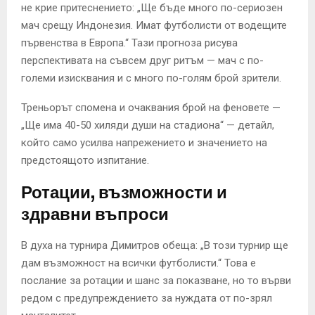
не крие притеснението: „Ще бъде много по-сериозен
мач срещу Индонезия. Имат футболисти от водещите
първенства в Европа.“ Тази прогноза рисува
перспективата на съвсем друг ритъм — мач с по-
големи изисквания и с много по-голям брой зрители.
Треньорът спомена и очаквания брой на феновете —
„Ще има 40-50 хиляди души на стадиона“ — детайл,
който само усилва напрежението и значението на
предстоящото изпитание.
Ротации, възможности и
здравни въпроси
В духа на турнира Димитров обеща: „В този турнир ще
дам възможност на всички футболисти.“ Това е
послание за ротации и шанс за показване, но то върви
редом с предупреждението за нуждата от по-зрял