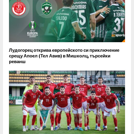
Лудогорец открива европейското си приключение
срещу Апоел (Тел Авив) в Мишколц, търсейки
реванш