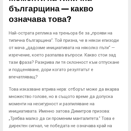
българщина — какво
означава това?
Най-острата реплика на треньора бе за „прояви на
типична българщина“. Той призна, че в някои епизоди
от мача „дадохме инициативата на няколко пъти“ —
изречение, което разпалва въпроси. Какво стои зад
тази фраза? Разкрива ли тя склонност към отпускане
и подценяване, дори когато резултатът е
впечатляващ?
Това изказване втрива нерв: отборът може да вкарва
множество голове, но в същото време да допуска
моменти на несигурност и разпиляване на
инициативата. Именно затова Димитров призова:
„Трябва малко да си променим манталитета.“ Това е
директен сигнал, че победата не означава край на