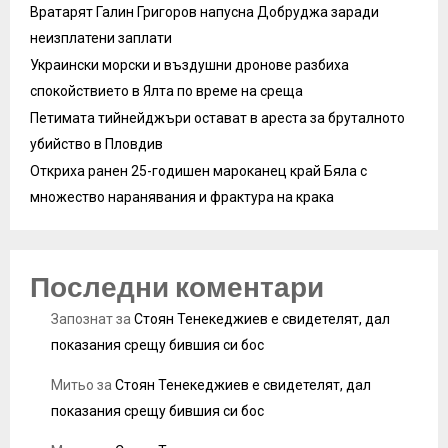
Вратарят Галин Григоров напусна Добруджа заради
неизплатени заплати
Украински морски и въздушни дронове разбиха
спокойствието в Ялта по време на среща
Петимата тийнейджъри остават в ареста за бруталното
убийство в Пловдив
Откриха ранен 25-годишен мароканец край Бяла с
множество наранявания и фрактура на крака
Последни коментари
Запознат
за
Стоян Тенекеджиев е свидетелят, дал
показания срещу бившия си бос
Митьо
за
Стоян Тенекеджиев е свидетелят, дал
показания срещу бившия си бос