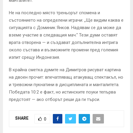
манталитет.
Не на последно място треньорът спомена и
състоянието на определени играчи: „Ще видим каква е
ситуацията с Доминик Янков. Надявам се да може да
вземе участие в следващия мач.“ Тези думи оставят
врата отворена — и създават допълнителна интрига
около състава и възможните промени пред големия
изпит срещу Индонезия.
В крайна сметка думите на Димитров рисуват картина
на двоен прочит: впечатляващ атакуващ спектакъл, но
и тревожни пукнатини в дисциплината и манталитета.
Победата 10:2 е факт, но истинските поуки тепърва
предстоят — ако отборът реши да ги търси.
SHARE
0