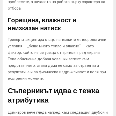
проблемите, а началото на работа върху характера на
отбора.
Горещина, влажност и
неизказан натиск
Тренерът акцентира също на тежките метеорологични
условия — „беше много топло и влажно“ — като
фактор, който не се усеща от зрителя пред екрана.
Това обяснение добавя човешки аспект към
представянето: става дума не само за стратегии и
резултати, а и за физическа издръжливост и воля при
екстремни моменти.
Съперникът идва с тежка
атрибутика
Димитров вече гледа напред към следващия двубой и