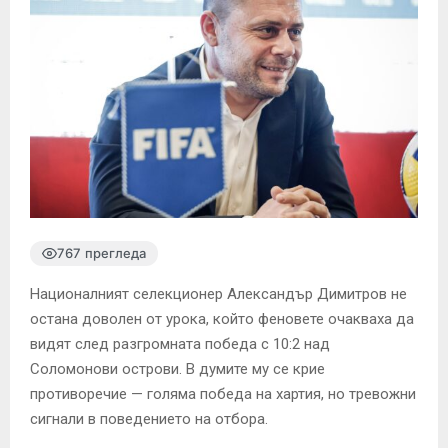
767 прегледа
Националният селекционер Александър Димитров не
остана доволен от урока, който феновете очакваха да
видят след разгромната победа с 10:2 над
Соломонови острови. В думите му се крие
противоречие — голяма победа на хартия, но тревожни
сигнали в поведението на отбора.