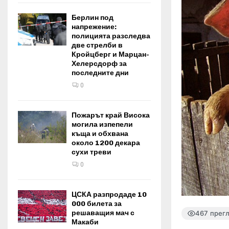
Берлин под
напрежение:
полицията разследва
две стрелби в
Кройцберг и Марцан-
Хелерсдорф за
последните дни
0
Пожарът край Висока
могила изпепели
къща и обхвана
около 1200 декара
сухи треви
0
ЦСКА разпродаде 10
000 билета за
решаващия мач с
467 прег
Макаби