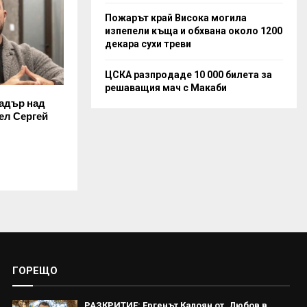
Пожарът край Висока могила
изпепели къща и обхвана около 1200
декара сухи треви
ЦСКА разпродаде 10 000 билета за
решаващия мач с Макаби
чадър над
ел Сергей
ГОРЕЩО
РАЗКРИТИЕ: Ергенът Калоян от „Любов в