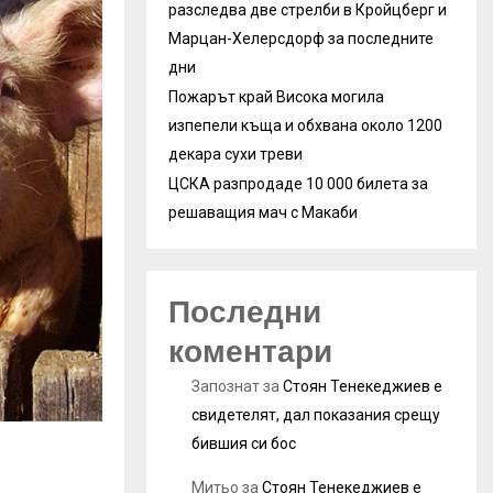
разследва две стрелби в Кройцберг и
Марцан-Хелерсдорф за последните
дни
Пожарът край Висока могила
изпепели къща и обхвана около 1200
декара сухи треви
ЦСКА разпродаде 10 000 билета за
решаващия мач с Макаби
Последни
коментари
Запознат
за
Стоян Тенекеджиев е
свидетелят, дал показания срещу
бившия си бос
Митьо
за
Стоян Тенекеджиев е