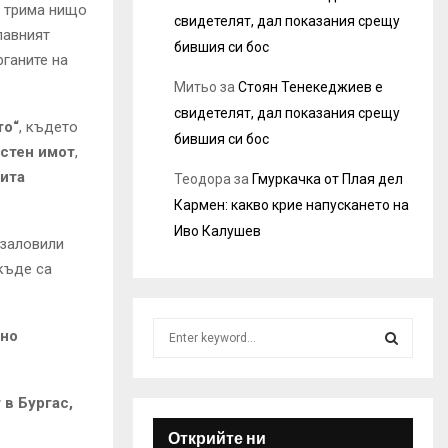
о трима нищо
свидетелят, дал показания срещу
Главният
бившия си бос
рганите на
Митьо
за
Стоян Тенекеджиев е
свидетелят, дал показания срещу
то“
, където
бившия си бос
астен имот
,
бита
Теодора
за
Гмуркачка от Плая дел
Кармен: какво крие напускането на
Иво Калушев
заловили
 къде са
S
лно
e
a
S
r
 в Бургас,
c
E
h
Открийте ни