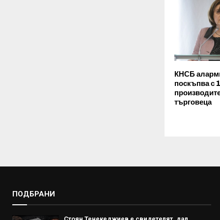
КНСБ аларм
поскъпва с 1
производит
търговеца
ПОДБРАНИ
Стоян Тенекеджиев е свидетелят, дал