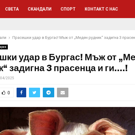
СВЕТА
СКАНДАЛИ
СПОРТ
КОНТАКТ С НАС
али
Прасешки удар в Бургас! Мъж от „Меден рудник“ задигна 3 прасенц
ария
шки удар в Бургас! Мъж от „М
“ задигна 3 прасенца и ги….!
/04/2025
0