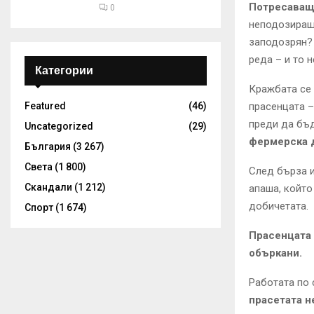
Потресаваща
0
неподозиращ
заподозрян?
реда – и то 
Категории
Кражбата се 
Featured
(46)
прасенцата –
преди да бъ
Uncategorized
(29)
фермерска 
България
(3 267)
Света
(1 800)
След бърза 
Скандали
(1 212)
апашa, който
добичетата.
Спорт
(1 674)
Прасенцата 
объркани.
Работата по 
прасетата н