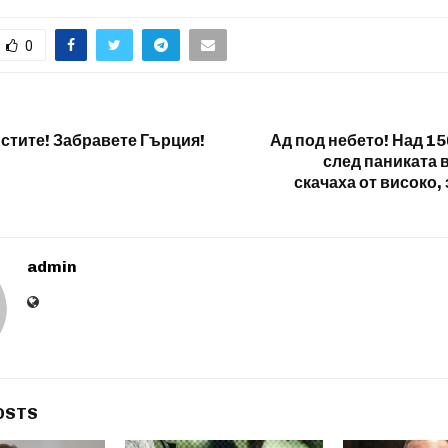
0
истите! Забравете Гърция!
Ад под небето! Над 15
след паниката 
скачаха от високо, 
admin
OSTS