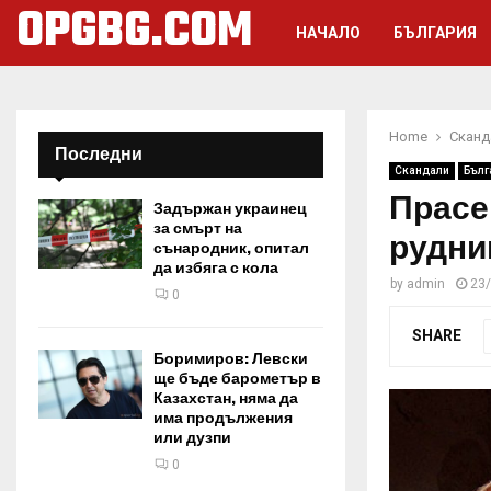
OPGBG.COM
НАЧАЛО
БЪЛГАРИЯ
Home
Сканд
Последни
Скандали
Бълг
Прасе
Задържан украинец
за смърт на
рудник
сънародник, опитал
да избяга с кола
by
admin
23
0
SHARE
Боримиров: Левски
ще бъде барометър в
Казахстан, няма да
има продължения
или дузпи
0