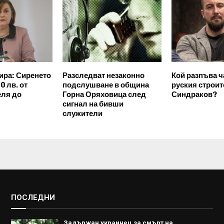
ира: Сиренето
Разследват незаконно
Кой разпъва 
0 лв. от
подслушване в община
руския строит
еля до
Горна Оряховица след
Синдраков?
сигнал на бивши
служители
ПОСЛЕДНИ
Задържан украинец за смърт на