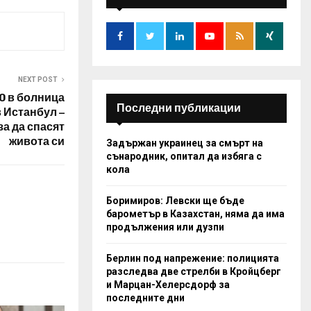
f
A
o
r
R
:
C
NEXT POST
H
0 в болница
Последни публикации
в Истанбул –
за да спасят
живота си
Задържан украинец за смърт на
сънародник, опитал да избяга с
кола
Боримиров: Левски ще бъде
барометър в Казахстан, няма да има
продължения или дузпи
Берлин под напрежение: полицията
разследва две стрелби в Кройцберг
и Марцан-Хелерсдорф за
последните дни