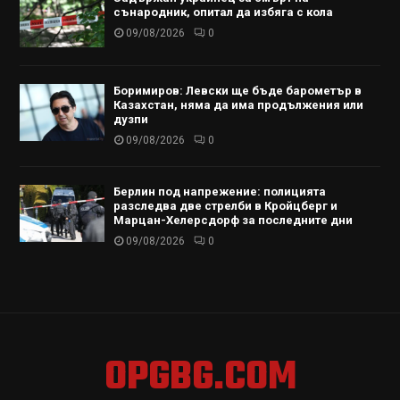
сънародник, опитал да избяга с кола
09/08/2026
0
Боримиров: Левски ще бъде барометър в
Казахстан, няма да има продължения или
дузпи
09/08/2026
0
Берлин под напрежение: полицията
разследва две стрелби в Кройцберг и
Марцан-Хелерсдорф за последните дни
09/08/2026
0
OPGBG.COM