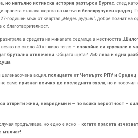
, но напълно истинска история разтърси Бургас
, след кат
и прасета станаха жертва на
нагъл и безскрупулен крадец
. 
 27-годишен мъж от квартал
„Меден рудник“
, добре познат на о
не с благотворителност.
разиграла в средата на миналата седмица в местността
„Шило
 всяко по около 40 кг живо тегло –
спокойно си хрускали в ч
дат
брутално отвлечени
. Общата щета?
750 лева и една раз
душа
.
и целенасочена акция,
полицаите от Четвърто РПУ и Средец
 не само
признал всичко до последната зурла
, но и посочил
са открити живи, невредими и – по всяка вероятност – си
случая продължава, но едно е ясно –
когато прасета изчезват
е мълчат!