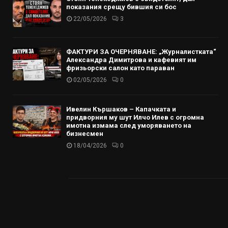
показания срещу бившия си бос
22/05/2026
3
ФАКТУРИ ЗА ОЧЕРНЯВАНЕ: „Журналистката“
Александра Димитрова и кафевият им
фризьорски салон като параван
02/05/2026
0
Ивелин Кършаков – Капачката и
придворния му шут Илчо Илев с огромна
имотна измама след уморяването на
бизнесмен
18/04/2026
0