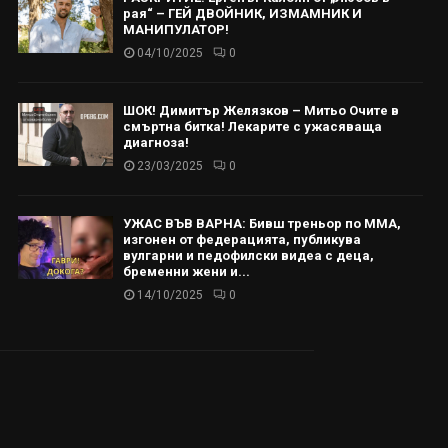
рая“ – ГЕЙ ДВОЙНИК, ИЗМАМНИК И
МАНИПУЛАТОР!
04/10/2025
0
ШОК! Димитър Желязков – Митьо Очите в
смъртна битка! Лекарите с ужасяваща
диагноза!
23/03/2025
0
УЖАС ВЪВ ВАРНА: Бивш треньор по ММА,
изгонен от федерацията, публикува
вулгарни и педофилски видеа с деца,
бременни жени и...
14/10/2025
0