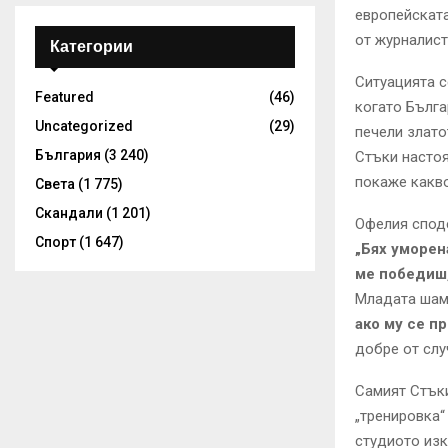
европейскат
от журналист
Категории
Ситуацията с
Featured
(46)
когато Бълга
Uncategorized
(29)
печели злато
България
(3 240)
Стъки настоя
покаже какв
Света
(1 775)
Скандали
(1 201)
Офелия спод
Спорт
(1 647)
„Бях уморена
ме победиш,
Младата шамп
ако му се п
добре от слу
Самият Стъки
„тренировка“
студиото изк