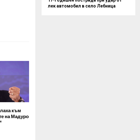
лек автомобил в село Лебница
плаха към
те на Мадуро
“