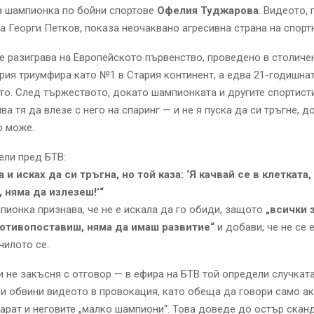
а шампионка по бойни спортове
Офелия Туджарова
. Видеото,
а Георги Петков, показа неочаквано агресивна страна на спорт
е разиграва на Европейското първенство, проведено в столичен
рия триумфира като №1 в Стария континент, а едва 21-годишна
то. След тържеството, докато шампионката и другите спортисти
ва тя да влезе с него на спаринг — и не я пуска да си тръгне, д
о може.
ели пред БТВ:
 и исках да си тръгна, но той каза: ‘Я качвай се в клетката,
 няма да излезеш!’“
ионка признава, че не е искала да го обиди, защото
„всички 
ротивопоставиш, няма да имаш развитие“
и добави, че не се 
чилото се.
 не закъсня с отговор — в ефира на БТВ той определи случкат
 и обвини видеото в провокация, като обеща да говори само а
арат и неговите „малко шампиони“. Това доведе до остър ска