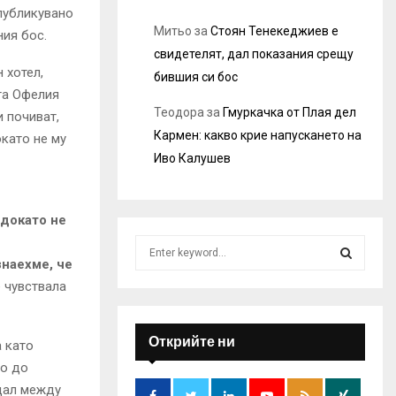
 публикувано
Митьо
за
Стоян Тенекеджиев е
ния бос.
свидетелят, дал показания срещу
 хотел,
бившия си бос
та Офелия
Теодора
за
Гмуркачка от Плая дел
 почиват,
Кармен: какво крие напускането на
окато не му
Иво Калушев
 докато не
S
e
знаехме, че
a
е чувствала
S
r
c
E
h
Открийте ни
а като
f
A
ко до
o
ндал между
r
R