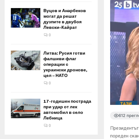
Вуцов и Анарбеков
могат да решат
дузпите в двубоя
Левски–Кайрат
0
Литва: Русия готви
фалшиви флаг
операции с
украински дронове,
цел – НАТО
0
17-годишен пострада
при удар от лек
автомобил в село
612 прегл
Лебница
0
Президентът
пореден скан