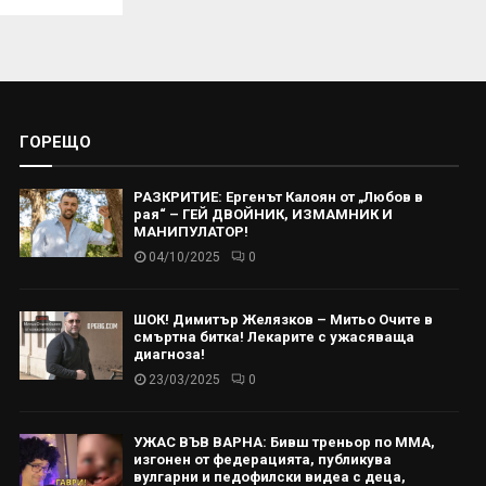
ГОРЕЩО
РАЗКРИТИЕ: Ергенът Калоян от „Любов в
рая“ – ГЕЙ ДВОЙНИК, ИЗМАМНИК И
МАНИПУЛАТОР!
04/10/2025
0
ШОК! Димитър Желязков – Митьо Очите в
смъртна битка! Лекарите с ужасяваща
диагноза!
23/03/2025
0
УЖАС ВЪВ ВАРНА: Бивш треньор по ММА,
изгонен от федерацията, публикува
вулгарни и педофилски видеа с деца,