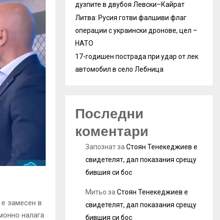
дузпите в двубоя Левски–Кайрат
Литва: Русия готви фалшиви флаг
операции с украински дронове, цел –
НАТО
17-годишен пострада при удар от лек
автомобил в село Лебница
Последни
коментари
Запознат
за
Стоян Тенекеджиев е
свидетелят, дал показания срещу
бившия си бос
Митьо
за
Стоян Тенекеджиев е
, е замесен в
свидетелят, дал показания срещу
емонно налага
бившия си бос