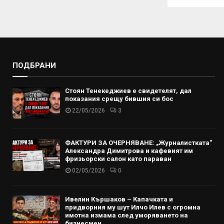
ПОДБРАНИ
Стоян Тенекеджиев е свидетелят, дал
показания срещу бившия си бос
22/05/2026
3
ФАКТУРИ ЗА ОЧЕРНЯВАНЕ: „Журналистката“
Александра Димитрова и кафевият им
фризьорски салон като параван
02/05/2026
0
Ивелин Кършаков – Капачката и
придворния му шут Илчо Илев с огромна
имотна измама след уморяването на
бизнесмен