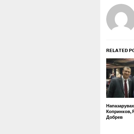
RELATED P
Напазарувах
Копринков, 
Добрев