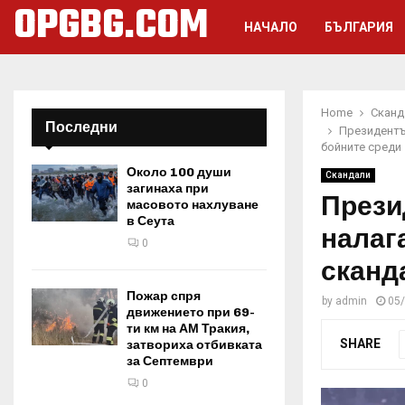
OPGBG.COM
НАЧАЛО
БЪЛГАРИЯ
Home
Сканд
Последни
Президентъ
бойните среди
Около 100 души
Скандали
загинаха при
Прези
масовото нахлуване
в Сеута
налаг
0
сканд
Пожар спря
by
admin
05
движението при 69-
ти км на АМ Тракия,
SHARE
затвориха отбивката
за Септември
0