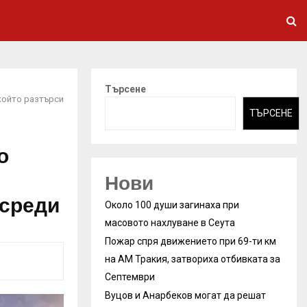
Търсене
който разтърси
ТЪРСЕНЕ
о
Нови
 среди
Около 100 души загинаха при
масовото нахлуване в Сеута
Пожар спря движението при 69-ти км
на АМ Тракия, затвориха отбивката за
Септември
Вуцов и Анарбеков могат да решат