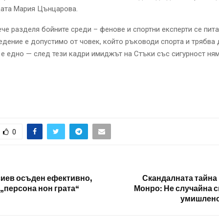
щата Мария Цънцарова.
че разделя бойните среди – фенове и спортни експерти се пита
дение е допустимо от човек, който ръководи спорта и трябва
 е едно — след тези кадри имиджът на Стъки със сигурност ня
0
иев осъден ефективно,
Скандалната тайна
 „персона нон грата“
Монро: Не случайна с
умишлено