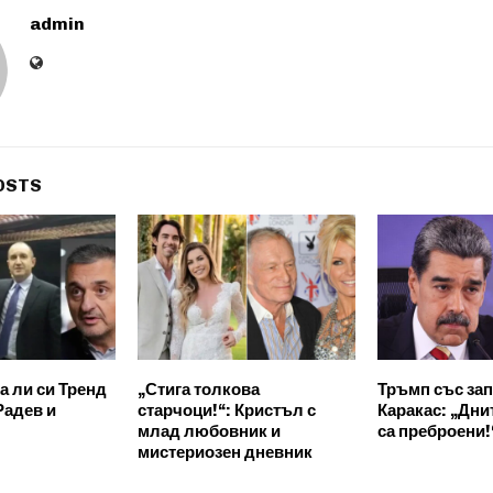
admin
OSTS
а ли си Тренд
„Стига толкова
Тръмп със за
Радев и
старчоци!“: Кристъл с
Каракас: „Дни
млад любовник и
са преброени!
мистериозен дневник