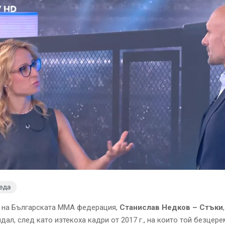
еда
 на Българската ММА федерация,
Станислав Недков – Стъки
дал, след като изтекоха кадри от 2017 г., на които той безцер