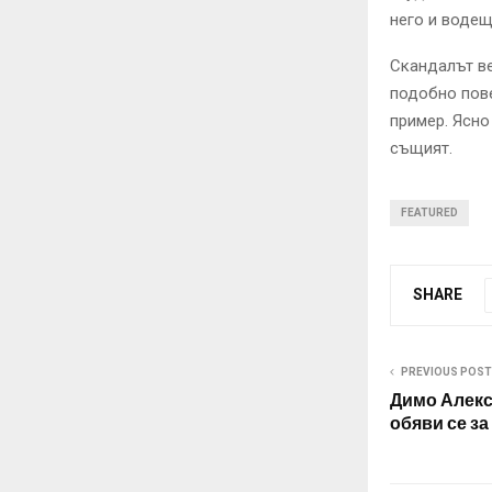
него и воде
Скандалът ве
подобно пове
пример. Ясно
същият.
FEATURED
SHARE
PREVIOUS POST
Димо Алекс
обяви се за