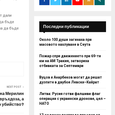
:
C
т дали
H
 да бъде
Последни публикации
ма да бъде
Около 100 души загинаха при
масовото нахлуване в Сеута
Пожар спря движението при 69-ти
км на АМ Тракия, затвориха
отбивката за Септември
Вуцов и Анарбеков могат да решат
дузпите в двубоя Левски–Кайрат
NEXT POST
 на Мерилин
Литва: Русия готви фалшиви флаг
операции с украински дронове, цел –
връхдоза, а
НАТО
 убийство?
17-годишен пострада при удар от