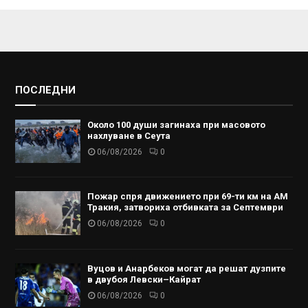
ПОСЛЕДНИ
Около 100 души загинаха при масовото
нахлуване в Сеута
06/08/2026
0
Пожар спря движението при 69-ти км на АМ
Тракия, затвориха отбивката за Септември
06/08/2026
0
Вуцов и Анарбеков могат да решат дузпите
в двубоя Левски–Кайрат
06/08/2026
0