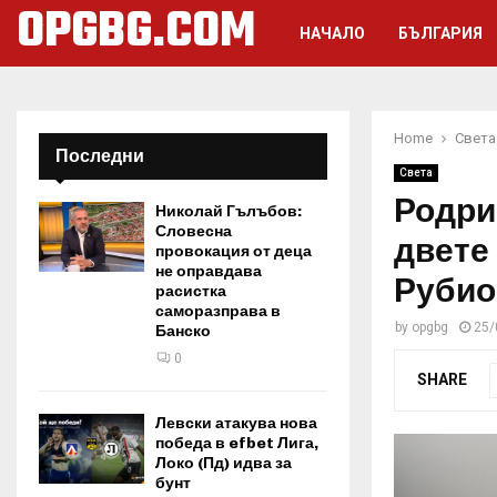
OPGBG.COM
НАЧАЛО
БЪЛГАРИЯ
Home
Света
Последни
Света
Родри
Николай Гълъбов:
Словесна
двете
провокация от деца
не оправдава
Рубио
расистка
саморазправа в
by
opgbg
25/
Банско
0
SHARE
Левски атакува нова
победа в efbet Лига,
Локо (Пд) идва за
бунт