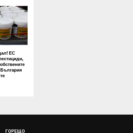
дал! ЕС
 пестициди,
собствените
– България
те
ГОРЕЩО