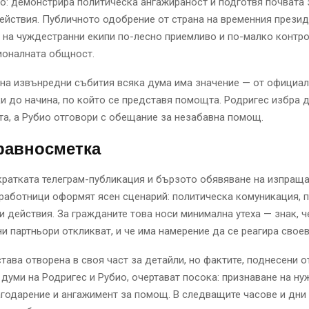
: демонстрира политическа ангажираност и подготвя почвата 
ействия. Публичното одобрение от страна на временния презид
на чуждестранни екипи по-лесно приемливо и по-малко контр
ионалната общност.
на извънредни събития всяка дума има значение — от официал
 до начина, по който се представя помощта. Родригес избра 
а, а Рубио отговори с обещание за незабавна помощ.
равносметка
кратката телеграм-публикация и бързото обявяване на изпраща
работници оформят ясен сценарий: политическа комуникация, 
и действия. За гражданите това носи минимална утеха — знак, ч
 партньори откликват, и че има намерение да се реагира свое
тава отворена в своя част за детайли, но фактите, поднесени о
думи на Родригес и Рубио, очертават посока: признаване на ну
годарение и ангажимент за помощ. В следващите часове и дни