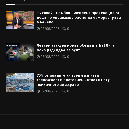
Николай Гълъбов: Словесна провокация от
деца не оправдава расистка саморазправа
в Банско
07/08/2026
0
Левски атакува нова победа в efbet Лига,
Локо (Пд) идва за бунт
07/08/2026
0
75% от младите кипърци изпитват
тревожност и постоянен натиск върху
психичното си здраве
07/08/2026
0