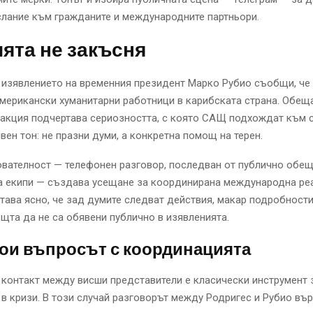
лание към гражданите и международните партньори.
ята не закъсня
 изявлението на временния президент Марко Рубио съобщи, че
мерикански хуманитарни работници в карибската страна. Обещ
акция подчертава сериозността, с която САЩ подхождат към с
вен тон: не празни думи, а конкретна помощ на терен.
вателност — телефонен разговор, последван от публично обещ
а екипи — създава усещане за координирана международна реа
тава ясно, че зад думите следват действия, макар подробност
щта да не са обявени публично в изявленията.
тои въпросът с координацията
контакт между висши представители е класически инструмент 
в кризи. В този случай разговорът между Родригес и Рубио въ