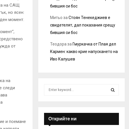
та на САЩ
бившия си бос
ък, но ясен:
Митьо
за
Стоян Тенекеджиев е
уден момент.
свидетелят, дал показания срещу
омент“,
бившия си бос
осредствено
Теодора
за
Гмуркачка от Плая дел
нужда от
Кармен: какво крие напускането на
Иво Калушев
ка на
S
е следи
e
дава
a
S
за
r
c
E
h
Открийте ни
ие и поемане
f
A
а изпрати