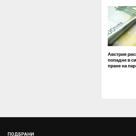
Австрия рис
попадне в с
пране на па
ПОДБРАНИ