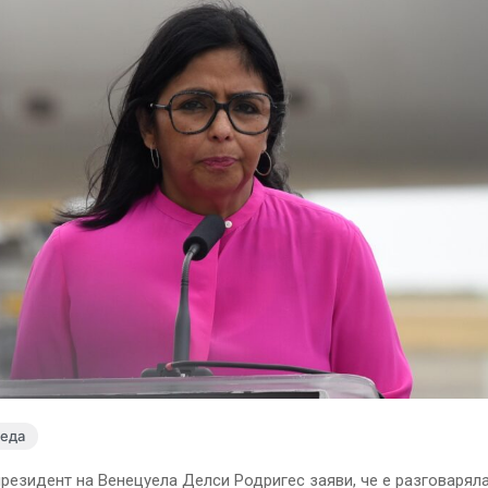
леда
резидент на Венецуела Делси Родригес заяви, че е разговарял