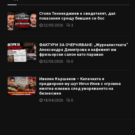
Стоян Тенекеджиев е свидетелят, дал
показания срещу бившия си бос
22/05/2026
3
ФАКТУРИ ЗА ОЧЕРНЯВАНЕ: „Журналистката“
Александра Димитрова и кафевият им
фризьорски салон като параван
02/05/2026
0
Ивелин Кършаков – Капачката и
придворния му шут Илчо Илев с огромна
имотна измама след уморяването на
бизнесмен
18/04/2026
0