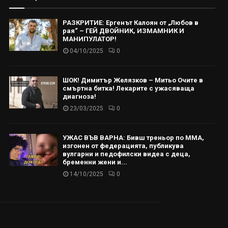
РАЗКРИТИЕ: Ергенът Калоян от „Любов в
рая“ – ГЕЙ ДВОЙНИК, ИЗМАМНИК И
МАНИПУЛАТОР!
04/10/2025
0
ШОК! Димитър Желязков – Митьо Очите в
смъртна битка! Лекарите с ужасяваща
диагноза!
23/03/2025
0
УЖАС ВЪВ ВАРНА: Бивш треньор по ММА,
изгонен от федерацията, публикува
вулгарни и педофилски видеа с деца,
бременни жени и...
14/10/2025
0