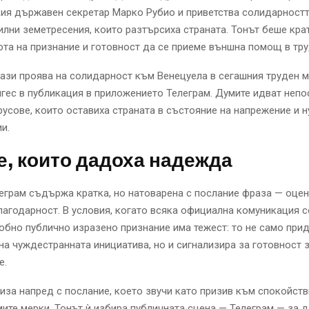
кия държавен секретар Марко Рубио и приветства солидарност
илни земетресения, които разтърсиха страната. Тонът беше крат
та на признание и готовност да се приеме външна помощ в тр
ази проява на солидарност към Венецуела в сегашния труден м
гес в публикация в приложението Телеграм. Думите идват неп
русове, които оставиха страната в състояние на напрежение и 
и.
, които дадоха надежда
еграм съдържа кратка, но натоварена с послание фраза — оцен
агодарност. В условия, когато всяка официална комуникация с
обно публично изразено признание има тежест: то не само при
на чуждестранната инициатива, но и сигнализира за готовност 
е.
иза напред с послание, което звучи като призив към спокойств
ите мерки. Тонът ѝ избира публичната сцена — Телеграм — за д