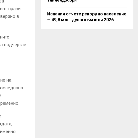
за
ент прави
Испания отчете рекордно население
оверзно в
— 49,8 млн. души към юли 2026
ните
да подчертае
не на
последвана
е
временно.
т
ждата,
 именно