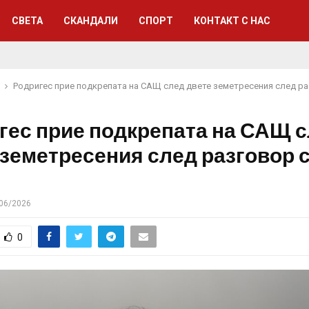
СВЕТА
СКАНДАЛИ
СПОРТ
КОНТАКТ С НАС
Родригес прие подкрепата на САЩ след двете земетресения след ра
гес прие подкрепата на САЩ 
 земетресения след разговор 
06/2026
0