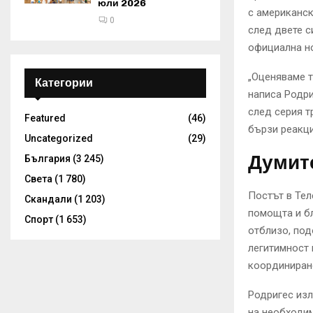
юли 2026
с американс
0
след двете с
официална но
„Оценяваме т
Категории
написа Родри
след серия т
Featured
(46)
бързи реакци
Uncategorized
(29)
Думите
България
(3 245)
Света
(1 780)
Постът в Тел
Скандали
(1 203)
помощта и бл
Спорт
(1 653)
отблизо, под
легитимност 
координиран
Родригес изл
на необходим