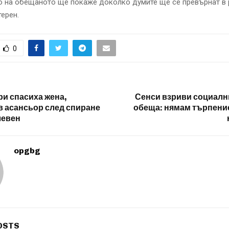
о на обещаното ще покаже доколко думите ще се превърнат в 
терен.
0
и спасиха жена,
Сенси взриви социалн
в асансьор след спиране
обеща: нямам търпение
левен
opgbg
OSTS