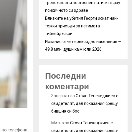
тревожност и постоянен натиск върху
психичното си здраве
Близките на убития Георги искат най-
тежки присъди за петимата
тийнейджъри
Испания отчете рекордно население —
49,8 млн. души към юли 2026
Последни
коментари
Запознат
за
Стоян Тенекеджиев е
свидетелят, дал показания срещу
бившия си бос
Митьо
за
Стоян Тенекеджиев е
а по телефона
свидетелят, дал показания срещу