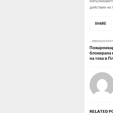
изпълнениет
действия на 
SHARE
PREVIOUS POST
Пожарникар
блокирана 
на тока в П
RELATED P