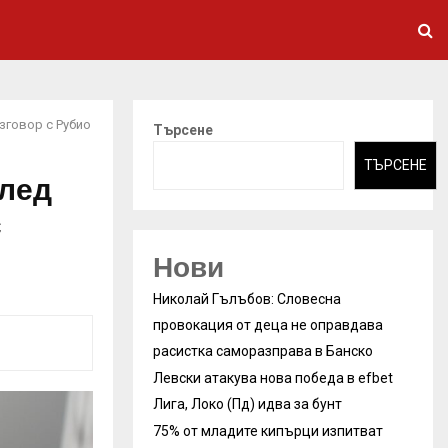
зговор с Рубио
Търсене
ТЪРСЕНЕ
след
с
Нови
Николай Гълъбов: Словесна
провокация от деца не оправдава
расистка саморазправа в Банско
Левски атакува нова победа в efbet
Лига, Локо (Пд) идва за бунт
75% от младите кипърци изпитват