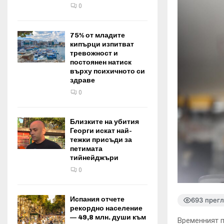
0
75% от младите
кипърци изпитват
тревожност и
постоянен натиск
върху психичното си
здраве
0
Близките на убития
Георги искат най-
тежки присъди за
петимата
тийнейджъри
0
Испания отчете
693 прег
рекордно население
— 49,8 млн. души към
Временният п