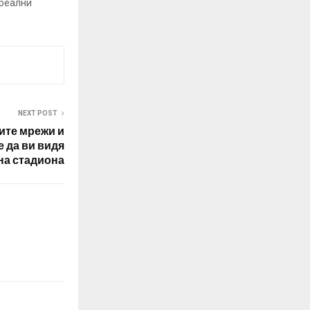
реални
NEXT POST
ите мрежи и
 да ви видя
на стадиона