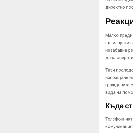
директно пос
Реакци
Малко преди
ще изпрати а
незабавна ре
дава операти
Тази последо
изпращане н
гражданите с
вида на помо
Къде с
Телефонният 
комуникация 