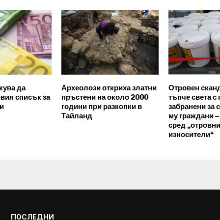
кува да
Археолози откриха златни
Отровен скан
ивия списък за
пръстени на около 2000
тъпче света с
ри
години при разкопки в
забранени за 
Тайланд
му граждани 
сред „отровни
износители“
ПОСЛЕДНИ