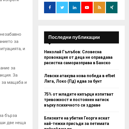
o
r
R
:
C
H
 незабавно
Последни публикации
анието за
итуацията, и
Николай Гълъбов: Словесна
провокация от деца не оправдава
расистка саморазправа в Банско
ание за
кция. За
Левски атакува нова победа в efbet
Лига, Локо (Пд) идва за бунт
и за мащаба и
75% от младите кипърци изпитват
тревожност и постоянен натиск
върху психичното си здраве
за бърза
Близките на убития Георги искат
рши две неща
най-тежки присъди за петимата
тийнейджъри