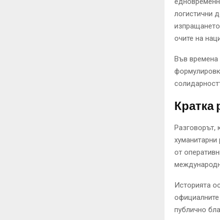
едновременно
логистични д
изпращането 
очите на нац
Във времена 
формулировки
солидарностт
Кратка 
Разговорът, 
хуманитарни 
от оперативн
международни
Историята ос
официалните 
публично бла