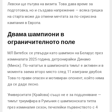
Левски ще пътува на визита. Това дава време за
подготовка, но и създава напрежение — всяка грешка
на старта може да отмени мечтата за по-сериозна
кампания в Европа.
Двама шампиони в
ограничителното поле
МЛ Витебск се утвърди като шампион на Беларус през
изминалата 2025 година, детронирайки Динамо
(Минск). По-нататък в шампионата тимът е активен и в
момента заема второ място след 11 изиграни двубоя.
Това го прави опасен и мотивиран опонент, който няма
да се даде лесно.
Университатя (Крайова) също не е за подценяване —
тимът триумфира в Румъния с шампионската титла
през изминалия сезон, печелейки първенството с 4