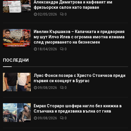
Александра Димитрова и кафевият им
фризьорски салон като параван
02/05/2026
0
Ивелин Кършаков – Капачката и придворния
му шут Илчо Илев с огромна имотна измама
след уморяването на бизнесмен
18/04/2026
0
ПОСЛЕДНИ
Луис Фонси позира с Христо Стоичков преди
първия си концерт в Бургас
09/08/2026
0
Емрах Стораро шофира нагло без книжка в
Слънчака и предизвика вълна от гняв
09/08/2026
0