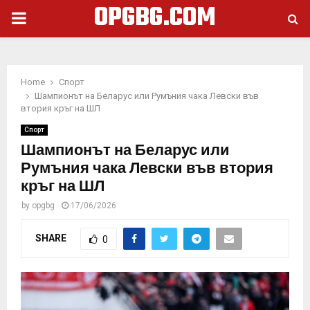
OPGBG.COM
PRIMARY
MENU
Home
Спорт
Шампионът на Беларус или Румъния чака Левски във
втория кръг на ШЛ
Спорт
Шампионът на Беларус или
Румъния чака Левски във втория
кръг на ШЛ
by
opgbg
17/06/2026
SHARE
0