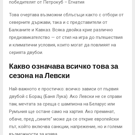
победителят от Петрокуб – Егнатия
Това очертава възможни сблъсъци както с отбори от
северните държави, така и с представители от
Балканите и Кавказ. Всяка двойка крие различно
предизвикателство — от стил на игра до пътешествия
и климатични условия, които могат да повлияят на
серията двубои.
Какво означава всичко това за
сезона на Левски
Най-важното е простичко: всичко зависи от първия
двубой с Борац (Баня Лука). Ако Левски не се справи
там, мечтата за среща с шампиона на Беларус или
Румъния ще остане само на хартия. Ако преминат,
обаче, пред „сините“ може да се открие европейски
път, който включва санкции, напрежение, но и големи
възможности за изява.