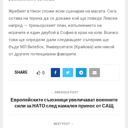
Жребият в Нион сложи ясни сценарии на масата. Сега
остава на терена да се докаже кой ще поведе Левски
напред — треньорският план, изпълнението на
играчите и един двубой в София в края на юли. Всичко
това ще определи дали следващият съперник ще
бъде МЛ Витебск, Университатя (Крайова) или някой
от другите потенциални фаворити.
SHARE
0
PREVIOUS POST
Европейските съюзници увеличават военните
сили за НАТО след намален принос от САЩ
NEXT POST