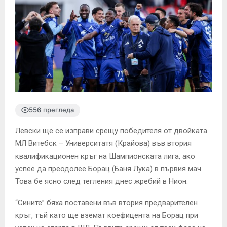
556 прегледа
Левски ще се изправи срещу победителя от двойката
МЛ Витебск – Университатя (Крайова) във втория
квалификационен кръг на Шампионската лига, ако
успее да преодолее Борац (Баня Лука) в първия мач.
Това бе ясно след тегления днес жребий в Нион.
“Сините” бяха поставени във втория предварителен
кръг, тъй като ще вземат коефицента на Борац при