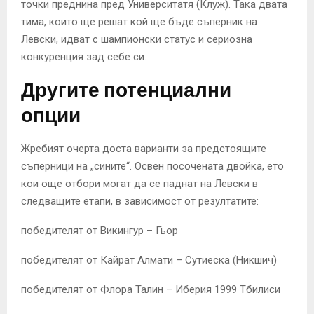
точки преднина пред Университатя (Клуж). Така двата
тима, които ще решат кой ще бъде съперник на
Левски, идват с шампионски статус и сериозна
конкуренция зад себе си.
Другите потенциални
опции
Жребият очерта доста варианти за предстоящите
съперници на „сините“. Освен посочената двойка, ето
кои още отбори могат да се паднат на Левски в
следващите етапи, в зависимост от резултатите:
победителят от Викингур – Гьор
победителят от Кайрат Алмати – Сутиеска (Никшич)
победителят от Флора Талин – Иберия 1999 Тбилиси