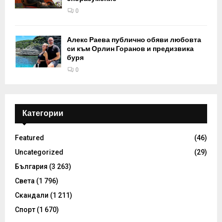
0
Алекс Раева публично обяви любовта
си към Орлин Горанов и предизвика
буря
0
Категории
Featured
(46)
Uncategorized
(29)
България
(3 263)
Света
(1 796)
Скандали
(1 211)
Спорт
(1 670)