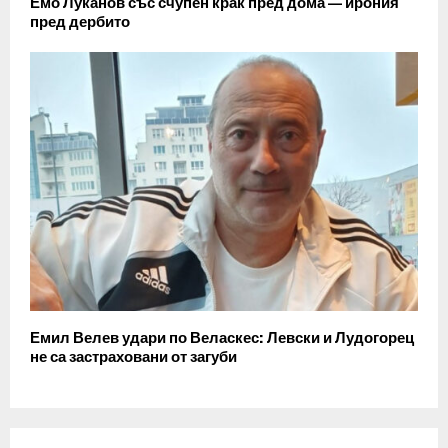
Емо Луканов със счупен крак пред дома — ирония
пред дербито
Емил Велев удари по Веласкес: Левски и Лудогорец
не са застраховани от загуби