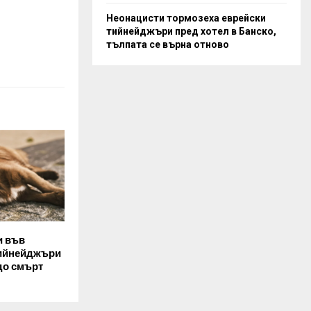
Неонацисти тормозеха еврейски
тийнейджъри пред хотел в Банско,
тълпата се върна отново
и във
тийнейджъри
до смърт