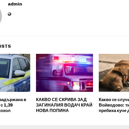
admin
OSTS
задържана в
КАКВО СЕ СКРИВА ЗАД
Какво се случ
с 1,39
ЗАГИНАЛИЯ ВОДАЧ КРАЙ
Войводово: 
кохол
НОВА ПОПИНА
пребиха куче 