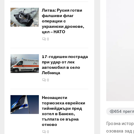
Литва: Русия готви
фалшиви флаг
операции с
украински дронове,
цел – НАТО
0
17-годишен пострада
при удар от лек
автомобил в село
Лебница
0
Неонацисти
тормозеха еврейски
тийнейджъри пред
654 прег
хотел в Банско,
тълпата се върна
Грозна истор
отново
озоваха зад 
0