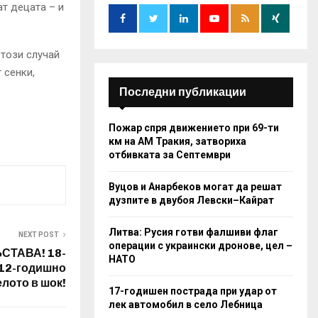
o
т децата – и
r
R
:
C
 този случай
 сенки,
H
Последни публикации
Пожар спря движението при 69-ти
км на АМ Тракия, затвориха
отбивката за Септември
Вуцов и Анарбеков могат да решат
дузпите в двубоя Левски–Кайрат
Литва: Русия готви фалшиви флаг
NEXT POST
операции с украински дронове, цел –
СТАВА! 18-
НАТО
12-годишно
елото в шок!
17-годишен пострада при удар от
лек автомобил в село Лебница