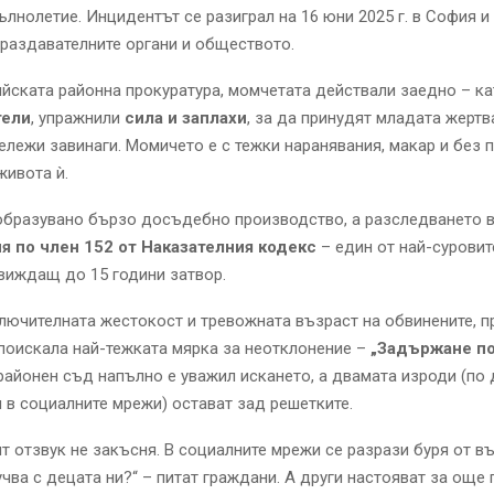
лнолетие. Инцидентът се разиграл на 16 юни 2025 г. в София и
раздавателните органи и обществото.
ската районна прокуратура, момчетата действали заедно – ка
тели
, упражнили
сила и заплахи
, за да принудят младата жертва
ележи завинаги. Момичето е с тежки наранявания, макар и без 
живота ѝ.
образувано бързо досъдебно производство, а разследването 
я по член 152 от Наказателния кодекс
– един от най-суровит
виждащ до 15 години затвор.
ючителната жестокост и тревожната възраст на обвинените, п
поискала най-тежката мярка за неотклонение –
„Задържане по
айонен съд напълно е уважил искането, а двамата изроди (по 
в социалните мрежи) остават зад решетките.
 отзвук не закъсня. В социалните мрежи се разрази буря от в
учва с децата ни?“ – питат граждани. А други настояват за още 