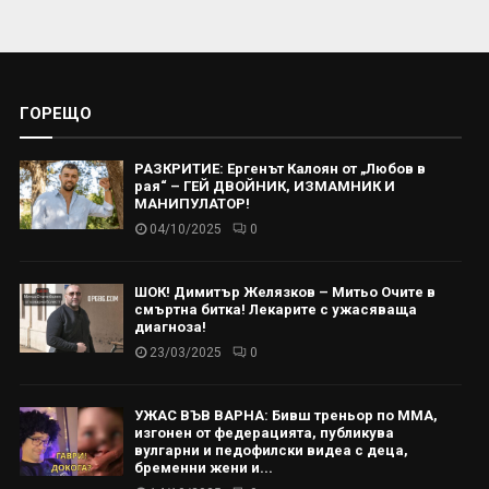
ГОРЕЩО
РАЗКРИТИЕ: Ергенът Калоян от „Любов в
рая“ – ГЕЙ ДВОЙНИК, ИЗМАМНИК И
МАНИПУЛАТОР!
04/10/2025
0
ШОК! Димитър Желязков – Митьо Очите в
смъртна битка! Лекарите с ужасяваща
диагноза!
23/03/2025
0
УЖАС ВЪВ ВАРНА: Бивш треньор по ММА,
изгонен от федерацията, публикува
вулгарни и педофилски видеа с деца,
бременни жени и...