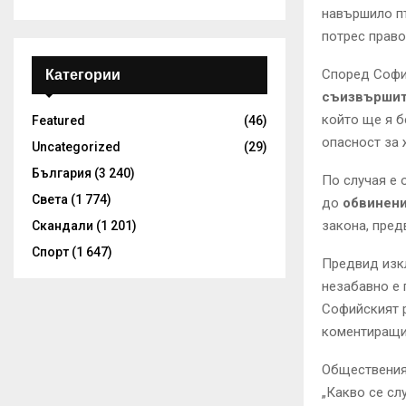
навършило пъ
потрес право
Категории
Според Софий
съизвърши
който ще я б
Featured
(46)
опасност за 
Uncategorized
(29)
България
(3 240)
По случая е 
Света
(1 774)
до
обвинени
закона, пред
Скандали
(1 201)
Спорт
(1 647)
Предвид изкл
незабавно е 
Софийският р
коментиращи 
Общественият
„Какво се сл