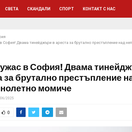
СВЕТА
СКАНДАЛИ
СПОРТ
КОНТАКТ С НАС
рия
 в София! Двама тинейджъри в ареста за брутално престъпление над не
 ужас в София! Двама тинейдж
а за брутално престъпление н
нолетно момиче
/06/2025
0