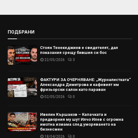
ПОДБРАНИ
Стоян Тенекеджиев е свидетелят, дал
показания срещу бившия си бос
22/05/2026
3
ФАКТУРИ ЗА ОЧЕРНЯВАНЕ: „Журналистката“
Александра Димитрова и кафевият им
фризьорски салон като параван
02/05/2026
0
Ивелин Кършаков – Капачката и
придворния му шут Илчо Илев с огромна
имотна измама след уморяването на
бизнесмен
18/04/2026
0