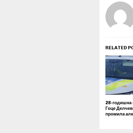
RELATED P
28-годишна 
Гоце Делчев 
промила ал