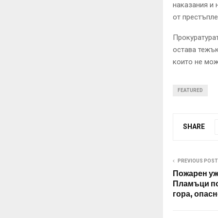
наказания и 
от престъпле
Прокуратура
остава тежък
които не мож
FEATURED
SHARE
PREVIOUS POST
Пожарен уж
Пламъци по
гора, опасн