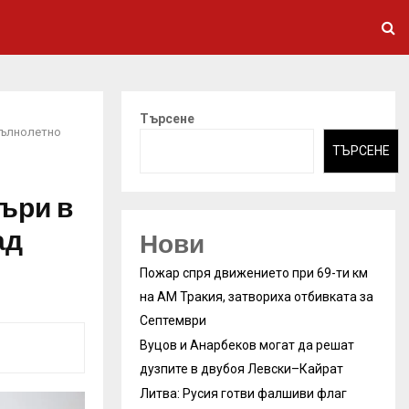
Търсене
пълнолетно
ТЪРСЕНЕ
ъри в
ад
Нови
Пожар спря движението при 69-ти км
на АМ Тракия, затвориха отбивката за
Септември
Вуцов и Анарбеков могат да решат
дузпите в двубоя Левски–Кайрат
Литва: Русия готви фалшиви флаг