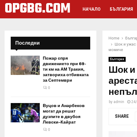
OPGBG.COM
НАЧАЛО
БЪЛГАРИЯ
Home
Бълга
Последни
Шок и ужас
момиче
Пожар спря
България
движението при 69-
Шок и
ти км на АМ Тракия,
затвориха отбивката
арест
за Септември
0
непъл
by
admin
24
Вуцов и Анарбеков
могат да решат
SHARE
дузпите в двубоя
Левски–Кайрат
0