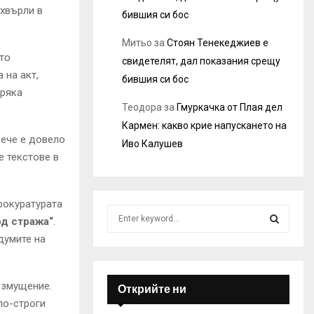
 хвърли в
бившия си бос
Митьо
за
Стоян Тенекеджиев е
то
свидетелят, дал показания срещу
 на акт,
бившия си бос
пряка
Теодора
за
Гмуркачка от Плая дел
Кармен: какво крие напускането на
вече е довело
Иво Калушев
е текстове в
рокуратурата
S
д стража“
.
e
думите на
a
S
r
c
E
h
ъзмущение.
Открийте ни
f
A
по-строги