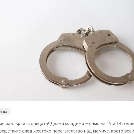
леда
ия разтърси столицата! Двама младежи – само на 19 и 14 годин
решетките след жестоко посегателство над момиче, което все 