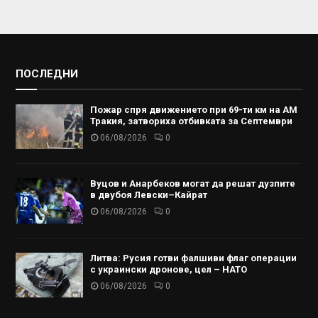
ПОСЛЕДНИ
Пожар спря движението при 69-ти км на АМ
Тракия, затвориха отбивката за Септември
06/08/2026
0
Вуцов и Анарбеков могат да решат дузпите
в двубоя Левски–Кайрат
06/08/2026
0
Литва: Русия готви фалшиви флаг операции
с украински дронове, цел – НАТО
06/08/2026
0