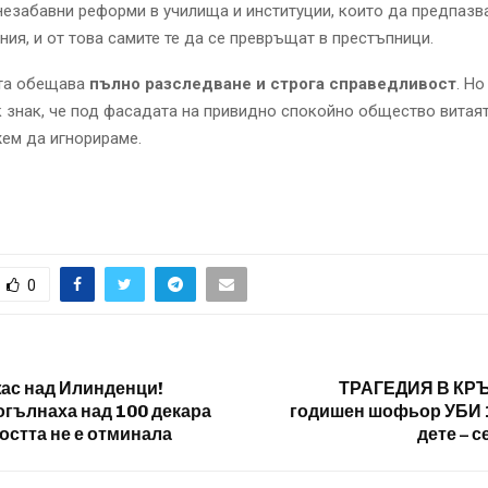
незабавни реформи в училища и институции, които да предпазва
ния, и от това самите те да се превръщат в престъпници.
та обещава
пълно разследване и строга справедливост
. Но
 знак, че под фасадата на привидно спокойно общество витаят
ем да игнорираме.
0
ас над Илинденци!
ТРАГЕДИЯ В КРЪ
гълнаха над 100 декара
годишен шофьор УБИ 
остта не е отминала
дете – с