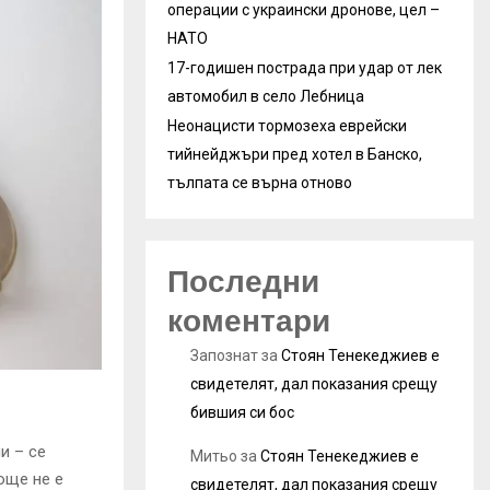
операции с украински дронове, цел –
НАТО
17-годишен пострада при удар от лек
автомобил в село Лебница
Неонацисти тормозеха еврейски
тийнейджъри пред хотел в Банско,
тълпата се върна отново
Последни
коментари
Запознат
за
Стоян Тенекеджиев е
свидетелят, дал показания срещу
бившия си бос
и – се
Митьо
за
Стоян Тенекеджиев е
още не е
свидетелят, дал показания срещу