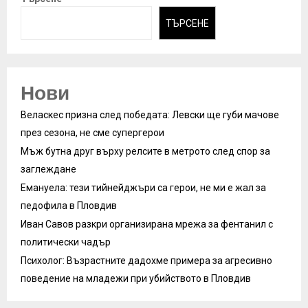
ТЪРСЕНЕ
Нови
Веласкес призна след победата: Левски ще губи мачове
през сезона, не сме супергерои
Мъж бутна друг върху релсите в метрото след спор за
заглеждане
Емануела: тези тийнейджъри са герои, не ми е жал за
педофила в Пловдив
Иван Савов разкри организирана мрежа за фентанил с
политически чадър
Психолог: Възрастните дадохме примера за агресивно
поведение на младежи при убийството в Пловдив