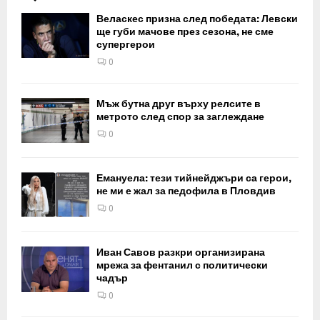
Веласкес призна след победата: Левски
ще губи мачове през сезона, не сме
супергерои
0
Мъж бутна друг върху релсите в
метрото след спор за заглеждане
0
Емануела: тези тийнейджъри са герои,
не ми е жал за педофила в Пловдив
0
Иван Савов разкри организирана
мрежа за фентанил с политически
чадър
0