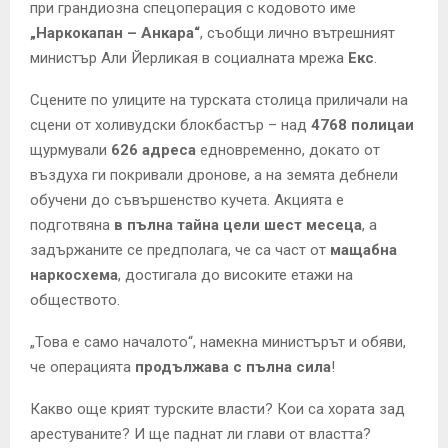
при грандиозна спецоперация с кодовото име
„Наркокапан – Анкара“
, съобщи лично вътрешният
министър Али Йерликая в социалната мрежа
Екс
.
Сцените по улиците на турската столица приличали на
сцени от холивудски блокбастър – над
4768 полицаи
щурмували
626 адреса
едновременно, докато от
въздуха ги покривали дронове, а на земята дебнели
обучени до съвършенство кучета. Акцията е
подготвяна
в пълна тайна цели шест месеца
, а
задържаните се предполага, че са част от
мащабна
наркосхема
, достигала до високите етажи на
обществото.
„Това е само началото“, намекна министърът и обяви,
че операцията
продължава с пълна сила
!
Какво още крият турските власти? Кои са хората зад
арестуваните? И ще паднат ли глави от властта?