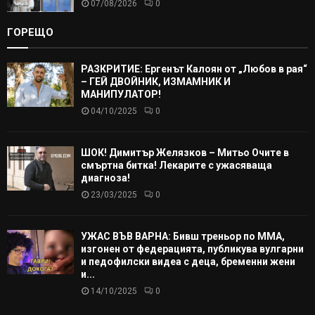
07/08/2026
0
ГОРЕЩО
РАЗКРИТИЕ: Ергенът Калоян от „Любов в рая“
– ГЕЙ ДВОЙНИК, ИЗМАМНИК И
МАНИПУЛАТОР!
04/10/2025
0
ШОК! Димитър Желязков – Митьо Очите в
смъртна битка! Лекарите с ужасяваща
диагноза!
23/03/2025
0
УЖАС ВЪВ ВАРНА: Бивш треньор по ММА,
изгонен от федерацията, публикува вулгарни
и педофилски видеа с деца, бременни жени
и...
14/10/2025
0