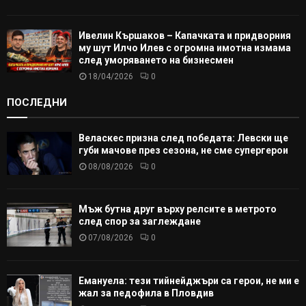
Ивелин Кършаков – Капачката и придворния
му шут Илчо Илев с огромна имотна измама
след уморяването на бизнесмен
18/04/2026
0
ПОСЛЕДНИ
Веласкес призна след победата: Левски ще
губи мачове през сезона, не сме супергерои
08/08/2026
0
Мъж бутна друг върху релсите в метрото
след спор за заглеждане
07/08/2026
0
Емануела: тези тийнейджъри са герои, не ми е
жал за педофила в Пловдив