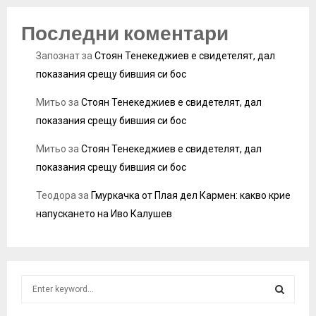
Последни коментари
Запознат
за
Стоян Тенекеджиев е свидетелят, дал
показания срещу бившия си бос
Митьо
за
Стоян Тенекеджиев е свидетелят, дал
показания срещу бившия си бос
Митьо
за
Стоян Тенекеджиев е свидетелят, дал
показания срещу бившия си бос
Теодора
за
Гмуркачка от Плая дел Кармен: какво крие
напускането на Иво Калушев
S
e
a