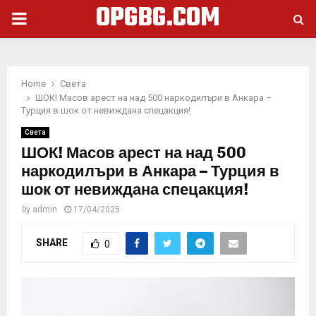
OPGBG.COM
PRIMARY
MENU
Home
Света
ШОК! Масов арест на над 500 наркодилъри в Анкара –
Турция в шок от невиждана спецакция!
Света
ШОК! Масов арест на над 500
наркодилъри в Анкара – Турция в
шок от невиждана спецакция!
by
admin
17/04/2025
SHARE
0