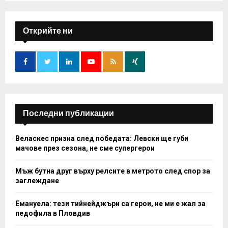
S
r
c
E
h
Открийте ни
f
A
o
r
R
:
C
H
Последни публикации
Веласкес призна след победата: Левски ще губи
мачове през сезона, не сме супергерои
Мъж бутна друг върху релсите в метрото след спор за
заглеждане
Емануела: тези тийнейджъри са герои, не ми е жал за
педофила в Пловдив