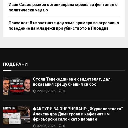
Иван Савов разкри организирана мрежа за фентанил с
политически чадър
Психолог: Възрастните дадохме примера за агресивно
поведение на младежи при убийството в Пловдив
ПОДБРАНИ
Стоян Тенекеджиев е свидетелят, дал
показания срещу бившия си бос
22/05/2026
3
ФАКТУРИ ЗА ОЧЕРНЯВАНЕ: „Журналистката“
Александра Димитрова и кафевият им
фризьорски салон като параван
02/05/2026
0