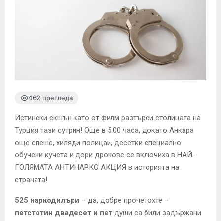
462 прегледа
Истински екшън като от филм разтърси столицата на
Турция тази сутрин! Още в 5:00 часа, докато Анкара
още спеше, хиляди полицаи, десетки специално
обучени кучета и дори дронове се включиха в НАЙ-
ГОЛЯМАТА АНТИНАРКО АКЦИЯ в историята на
страната!
525 наркодилъри
– да, добре прочетохте –
петстотин двадесет и пет
души са били задържани