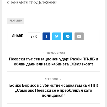
ОЧАКВАЙТЕ ПРОДЪЛЖЕНИЕ!
FEATURED
SHARE
0
PREVIOUS POST
Пеевски със сензационен удар! Разби ПП-ДБ и
обяви дали влиза в кабинета „Желязков“!
NEXT POST
Бойко Борисов с убийствен сарказъм към ПП!
„Само ако Пеевски се е преоблякъл като
полицайка!“