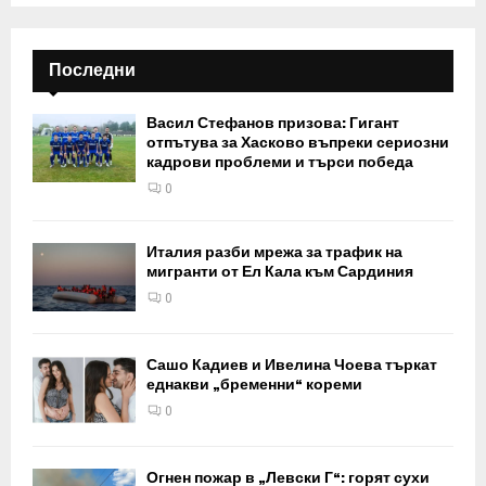
Последни
Васил Стефанов призова: Гигант
отпътува за Хасково въпреки сериозни
кадрови проблеми и търси победа
0
Италия разби мрежа за трафик на
мигранти от Ел Кала към Сардиния
0
Сашо Кадиев и Ивелина Чоева търкат
еднакви „бременни“ кореми
0
Огнен пожар в „Левски Г“: горят сухи