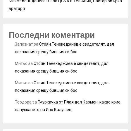
Макс Ебонг донесе 0:1 за ЦСКА в Тел Авив, Пастор обърка
вратаря
Последни коментари
Запознат
за
Стоян Тенекеджиев е свидетелят, дал
показания срещу бившия си бос
Митьо
за
Стоян Тенекеджиев е свидетелят, дал
показания срещу бившия си бос
Митьо
за
Стоян Тенекеджиев е свидетелят, дал
показания срещу бившия си бос
Теодора
за
Гмуркачка от Плая дел Кармен: какво крие
напускането на Иво Калушев