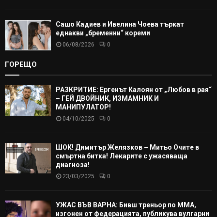
Сашо Кадиев и Ивелина Чоева търкат
еднакви „бременни“ кореми
06/08/2026
0
ГОРЕЩО
РАЗКРИТИЕ: Ергенът Калоян от „Любов в рая“
– ГЕЙ ДВОЙНИК, ИЗМАМНИК И
МАНИПУЛАТОР!
04/10/2025
0
ШОК! Димитър Желязков – Митьо Очите в
смъртна битка! Лекарите с ужасяваща
диагноза!
23/03/2025
0
УЖАС ВЪВ ВАРНА: Бивш треньор по ММА,
изгонен от федерацията, публикува вулгарни