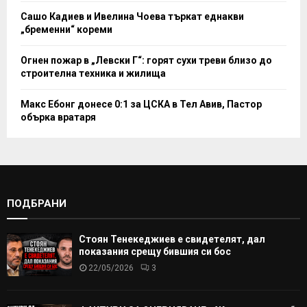
Сашо Кадиев и Ивелина Чоева търкат еднакви
„бременни“ кореми
Огнен пожар в „Левски Г“: горят сухи треви близо до
строителна техника и жилища
Макс Ебонг донесе 0:1 за ЦСКА в Тел Авив, Пастор
обърка вратаря
ПОДБРАНИ
Стоян Тенекеджиев е свидетелят, дал
показания срещу бившия си бос
22/05/2026
3