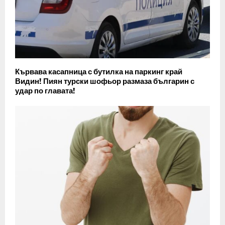
Кървава касапница с бутилка на паркинг край
Видин! Пиян турски шофьор размаза българин с
удар по главата!