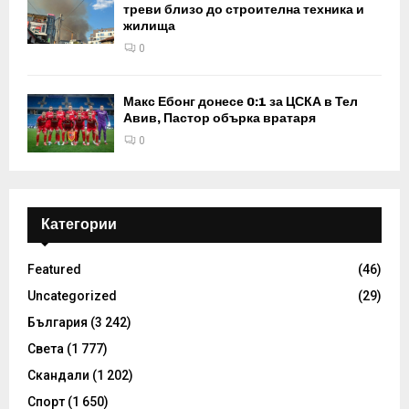
треви близо до строителна техника и
жилища
0
Макс Ебонг донесе 0:1 за ЦСКА в Тел
Авив, Пастор обърка вратаря
0
Категории
Featured
(46)
Uncategorized
(29)
България
(3 242)
Света
(1 777)
Скандали
(1 202)
Спорт
(1 650)