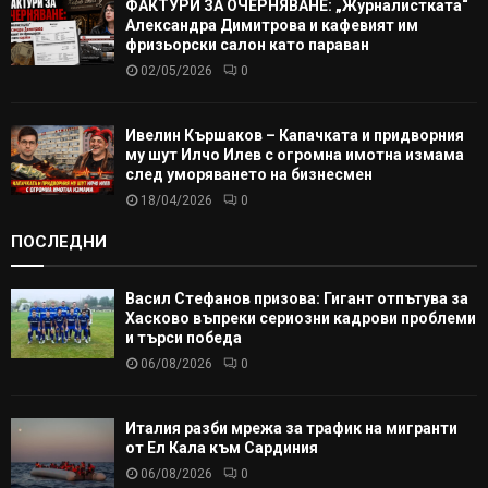
ФАКТУРИ ЗА ОЧЕРНЯВАНЕ: „Журналистката“
Александра Димитрова и кафевият им
фризьорски салон като параван
02/05/2026
0
Ивелин Кършаков – Капачката и придворния
му шут Илчо Илев с огромна имотна измама
след уморяването на бизнесмен
18/04/2026
0
ПОСЛЕДНИ
Васил Стефанов призова: Гигант отпътува за
Хасково въпреки сериозни кадрови проблеми
и търси победа
06/08/2026
0
Италия разби мрежа за трафик на мигранти
от Ел Кала към Сардиния
06/08/2026
0