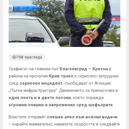
798 прегледа
Трафикът на главния път
Благоевград – Кресна
в
района на прочутия
Крив тунел
е сериозно затруднен
след
сериозен инцидент
, съобщават от Агенция
„Пътна инфраструктура“. Движението се пренасочва в
една лента и в двете посоки
, което поражда
огромни опашки и напрежение сред шофьорите
.
Властите отправят
спешен апел към всички водачи
– карайте внимателно, намалете скоростта и следвайте