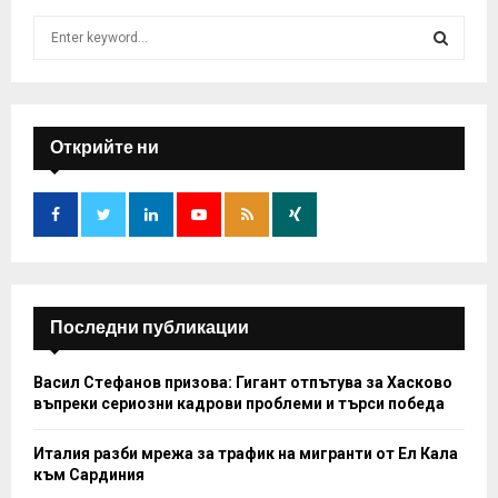
S
e
a
S
r
c
E
h
Открийте ни
f
A
o
r
R
:
C
H
Последни публикации
Васил Стефанов призова: Гигант отпътува за Хасково
въпреки сериозни кадрови проблеми и търси победа
Италия разби мрежа за трафик на мигранти от Ел Кала
към Сардиния