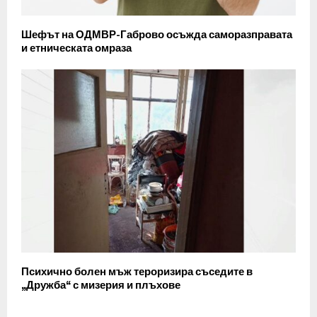
Шефът на ОДМВР-Габрово осъжда саморазправата
и етническата омраза
Психично болен мъж тероризира съседите в
„Дружба“ с мизерия и плъхове