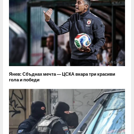
Янев: Сбъднах мечта — ЦСКА вкара три красиви
гола и победи