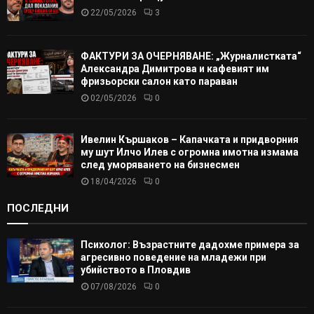
22/05/2026
3
ФАКТУРИ ЗА ОЧЕРНЯВАНЕ: „Журналистката“
Александра Димитрова и кафевият им
фризьорски салон като параван
02/05/2026
0
Ивелин Кършаков – Капачката и придворния
му шут Илчо Илев с огромна имотна измама
след уморяването на бизнесмен
18/04/2026
0
ПОСЛЕДНИ
Психолог: Възрастните дадохме примера за
агресивно поведение на младежи при
убийството в Пловдив
07/08/2026
0