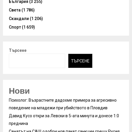
България
(3 255)
Света
(1 786)
Скандали
(1 206)
Спорт
(1 659)
Търсене
ТЪРСЕНЕ
Нови
Психолог: Възрастните дадохме примера за агресивно
поведение на младежи при убийството в Пловдив
Давид Кусо откри за Левски в 5-ата минута и донесе 1:0
преднина
Сенатът на САЩ одобри нов пакет санкции срещу Русия