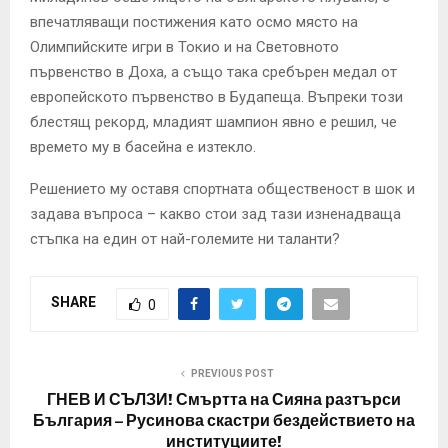
впечатляващи постижения като осмо място на
Олимпийските игри в Токио и на Световното
първенство в Доха, а също така сребърен медал от
европейското първенство в Будапеща. Въпреки този
блестящ рекорд, младият шампион явно е решил, че
времето му в басейна е изтекло.
Решението му оставя спортната общественост в шок и
задава въпроса – какво стои зад тази изненадваща
стъпка на един от най-големите ни таланти?
SHARE
0
PREVIOUS POST
ГНЕВ И СЪЛЗИ! Смъртта на Сияна разтърси
България – Русинова скастри бездействието на
институциите!