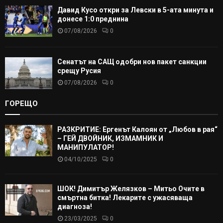
Давид Кусо откри за Левски в 5-ата минута и
донесе 1:0 преднина
07/08/2026
0
Сенатът на САЩ одобри нов пакет санкции
срещу Русия
07/08/2026
0
ГОРЕЩО
РАЗКРИТИЕ: Ергенът Калоян от „Любов в рая“
– ГЕЙ ДВОЙНИК, ИЗМАМНИК И
МАНИПУЛАТОР!
04/10/2025
0
ШОК! Димитър Желязков – Митьо Очите в
смъртна битка! Лекарите с ужасяваща
диагноза!
23/03/2025
0