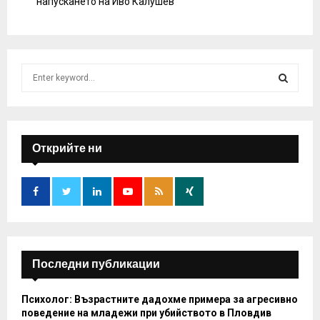
напускането на Иво Калушев
S
e
a
S
r
c
E
h
Открийте ни
f
A
o
r
R
:
C
H
Последни публикации
Психолог: Възрастните дадохме примера за агресивно
поведение на младежи при убийството в Пловдив