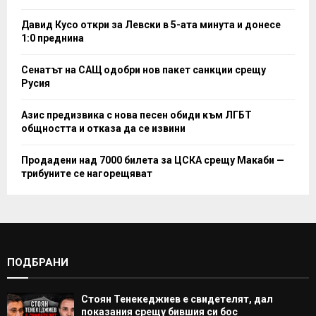
Давид Кусо откри за Левски в 5-ата минута и донесе
1:0 преднина
Сенатът на САЩ одобри нов пакет санкции срещу
Русия
Азис предизвика с нова песен обиди към ЛГБТ
общността и отказа да се извини
Продадени над 7000 билета за ЦСКА срещу Макаби —
трибуните се нагорещяват
ПОДБРАНИ
Стоян Тенекеджиев е свидетелят, дал
показания срещу бившия си бос