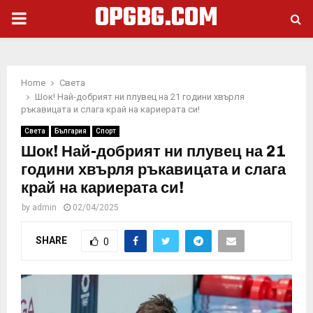
OPGBG.COM
PRIMARY
MENU
Home
Света
Шок! Най-добрият ни плувец на 21 години хвърля
ръкавицата и слага край на кариерата си!
Света
България
Спорт
Шок! Най-добрият ни плувец на 21
години хвърля ръкавицата и слага
край на кариерата си!
by
admin
02/04/2025
SHARE
0