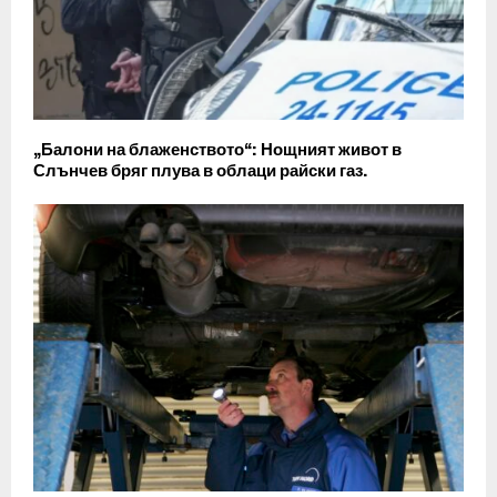
„Балони на блаженството“: Нощният живот в
Слънчев бряг плува в облаци райски газ.