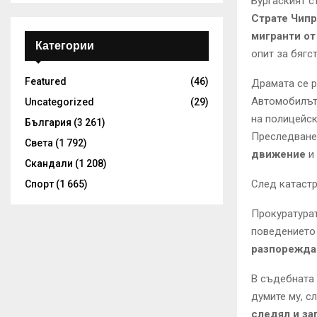
Бургаският с
Страте Чип
мигранти от
Категории
опит за бягс
Featured
(46)
Драмата се р
Автомобилът,
Uncategorized
(29)
на полицейск
България
(3 261)
Преследван
Света
(1 792)
движение
и
Скандали
(1 208)
След катастр
Спорт
(1 665)
Прокуратура
поведението
разпорежда
В съдебната
думите му, с
следял и з