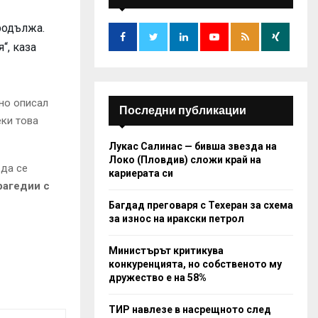
f
A
o
продължа.
r
R
“, каза
:
C
H
но описал
Последни публикации
еки това
Лукас Салинас — бивша звезда на
Локо (Пловдив) сложи край на
 да се
кариерата си
рагедии с
Багдад преговаря с Техеран за схема
за износ на иракски петрол
Министърът критикува
конкуренцията, но собственото му
дружество е на 58%
ТИР навлезе в насрещното след