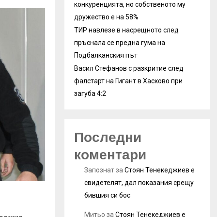
конкуренцията, но собственото му
дружество е на 58%
ТИР навлезе в насрещното след
пръснала се предна гума на
Подбалканския път
Васил Стефанов с разкритие след
фалстарт на Гигант в Хасково при
загуба 4:2
Последни
коментари
Запознат
за
Стоян Тенекеджиев е
свидетелят, дал показания срещу
бившия си бос
Митьо
за
Стоян Тенекеджиев е