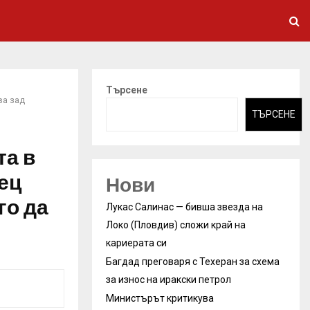
Търсене
ва зад
ТЪРСЕНЕ
та в
ец
Нови
го да
Лукас Салинас — бивша звезда на
Локо (Пловдив) сложи край на
кариерата си
Багдад преговаря с Техеран за схема
за износ на иракски петрол
Министърът критикува