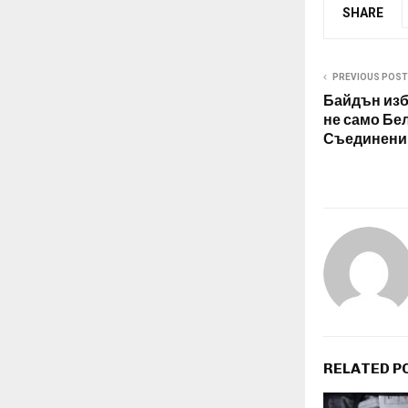
SHARE
PREVIOUS POST
Байдън изб
не само Бел
Съединени
RELATED P