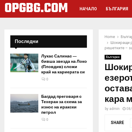
OPGBG.COM
НАЧАЛО
БЪЛГАРИЯ
Home
Бълга
Последни
Шокиращи р
решетките – з
Лукас Салинас —
България
бивша звезда на Локо
Шокир
(Пловдив) сложи
край на кариерата си
езеро
0
остав
кара 
Багдад преговаря с
Техеран за схема за
износ на иракски
by
admin
08
петрол
0
SHARE