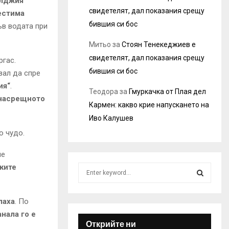
алджия
свидетелят, дал показания срещу
естима
бившия си бос
ъв водата при
Митьо
за
Стоян Тенекеджиев е
свидетелят, дал показания срещу
ргас.
бившия си бос
зал да спре
ия“
.
Теодора
за
Гмуркачка от Плая дел
 насрещното
Кармен: какво крие напускането на
Иво Калушев
о чудо.
че
ките
S
e
a
S
r
лаха
. По
c
E
нала го е
h
Открийте ни