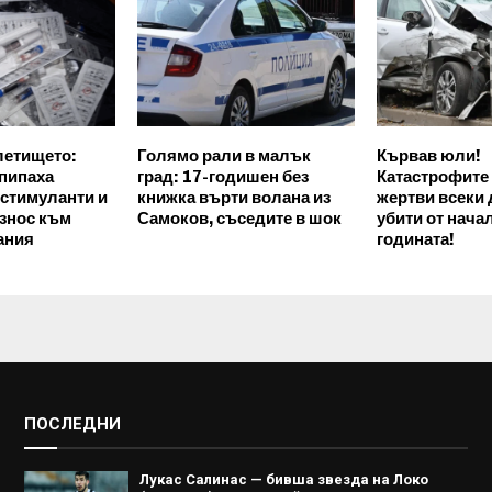
летището:
Голямо рали в малък
Кървав юли!
пипаха
град: 17-годишен без
Катастрофите
 стимуланти и
книжка върти волана из
жертви всеки 
износ към
Самоков, съседите в шок
убити от нача
ания
годината!
ПОСЛЕДНИ
Лукас Салинас — бивша звезда на Локо