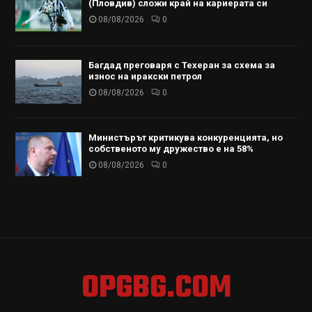
(Пловдив) сложи край на кариерата си
08/08/2026
0
Багдад преговаря с Техеран за схема за
износ на иракски петрол
08/08/2026
0
Министърът критикува конкуренцията, но
собственото му дружество е на 58%
08/08/2026
0
OPGBG.COM