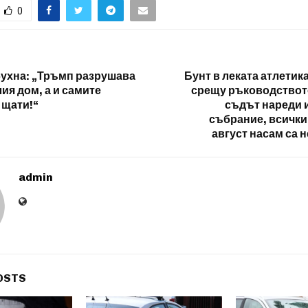
0
ухна: „Тръмп разрушава
Бунт в леката атлетик
ия дом, а и самите
срещу ръководствот
 щати!“
съдът нареди 
събрание, всички
август насам са 
admin
OSTS