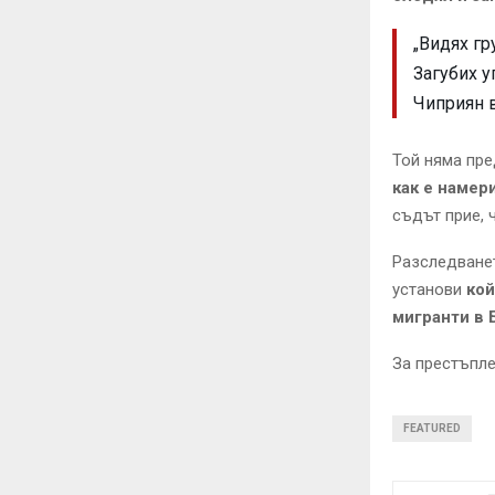
„Видях гр
Загубих у
Чиприян в
Той няма пре
как е намер
съдът прие, 
Разследванет
установи
кой
мигранти в 
За престъпл
FEATURED