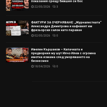
показания срещу бившия си бос
22/05/2026
3
ФАКТУРИ ЗА ОЧЕРНЯВАНЕ: „Журналистката“
Александра Димитрова и кафевият им
фризьорски салон като параван
02/05/2026
0
Ивелин Кършаков – Капачката и
придворния му шут Илчо Илев с огромна
имотна измама след уморяването на
бизнесмен
18/04/2026
0