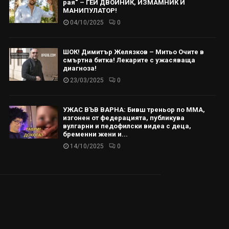
рая“ – ГЕЙ ДВОЙНИК, ИЗМАМНИК И
МАНИПУЛАТОР!
04/10/2025
0
ШОК! Димитър Желязков – Митьо Очите в
смъртна битка! Лекарите с ужасяваща
диагноза!
23/03/2025
0
УЖАС ВЪВ ВАРНА: Бивш треньор по ММА,
изгонен от федерацията, публикува
вулгарни и педофилски видеа с деца,
бременни жени и...
14/10/2025
0