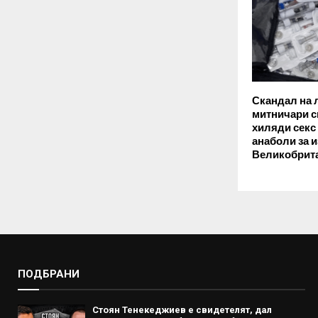
Скандал на 
митничари с
хиляди секс
анаболи за 
Великобрит
ПОДБРАНИ
Стоян Тенекеджиев е свидетелят, дал