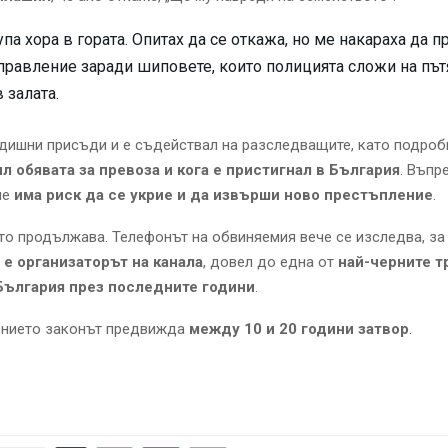
упа хора в гората. Опитах да се откажа, но ме накараха да 
правление заради шиповете, които полицията сложи на пътя
 залата.
дишни присъди и е съдействал на разследващите, като подроб
ил обявата за превоза и кога е пристигнал в България
. Въпр
че
има риск да се укрие и да извърши ново престъпление
.
о продължава. Телефонът на обвиняемия вече се изследва, за
 е организаторът на канала
, довел до една от
най-черните т
България през последните години
.
ението законът предвижда
между 10 и 20 години затвор
.