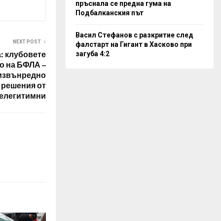
пръснала се предна гума на
Подбалканския път
Васил Стефанов с разкритие след
NEXT POST
фалстарт на Гигант в Хасково при
загуба 4:2
а: клубовете
о на БФЛА –
извънредно
 решения от
нелегитимни