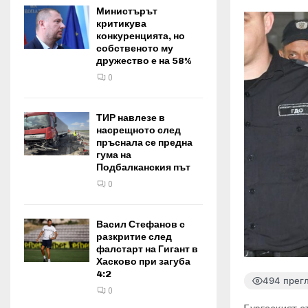
Министърът
критикува
конкуренцията, но
собственото му
дружество е на 58%
0
ТИР навлезе в
насрещното след
пръснала се предна
гума на
Подбалканския път
0
Васил Стефанов с
разкритие след
фалстарт на Гигант в
Хасково при загуба
4:2
494 прег
0