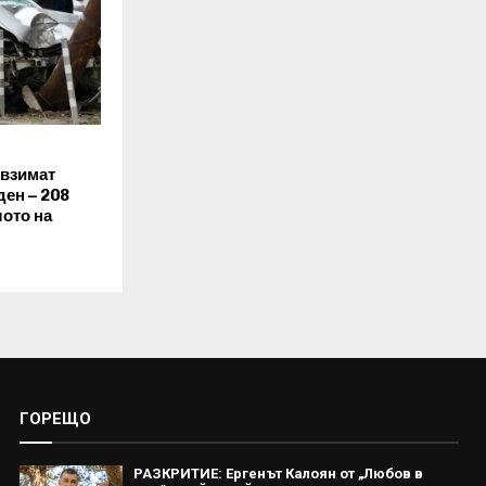
 взимат
ден – 208
лото на
ГОРЕЩО
РАЗКРИТИЕ: Ергенът Калоян от „Любов в