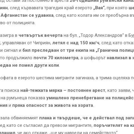
ъд остави за постоянно в ареста
26-годишния румънски кан
риян
, след кървавата трагедия край езерото
„Вая“
, при която
ш
 Афганистан се удавиха
, след като колата им се преобърна в
тво от полицията.
азигра в
четвъртък вечерта
на бул. „Тодор Александров“ в Бу
 управляван от Чиприян,
летял с над 150 км/ч
, след като отка
и сигнал и
бил преследван от три екипа на „Гранична полиц
ето продължило
почти 70 километра
, а шофьорът
навлизал в
едва не помел други коли
.
офата в езерото шестима мигранти загинаха, а трима оцеляха п
та поиска
най-тежката мярка – постоянен арест
, като заяви, 
 на румънеца показва
умишлено пренебрегване на полицейс
ния
и
пряка опасност за живота на хората
.
 зала обвиняемият
плака и твърдеше, че е действал под зап
лед като се съгласил да превози мигрантите,
поръчителят на ка
аплашил
, че ако откаже, „ще му навреди на семейството“.