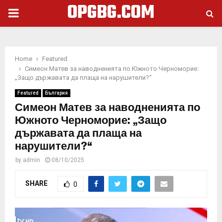
OPGBG.COM
PRIMARY
MENU
Home
Featured
Симеон Матев за наводненията по Южното Черноморие:
„Защо държавата да плаща на нарушители?“
Featured
България
Симеон Матев за наводненията по
Южното Черноморие: „Защо
държавата да плаща на
нарушители?“
by
admin
08/10/2025
SHARE
0