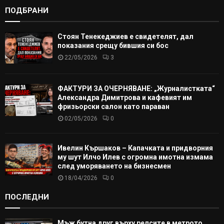
ПОДБРАНИ
Стоян Тенекеджиев е свидетелят, дал
показания срещу бившия си бос
22/05/2026
3
ФАКТУРИ ЗА ОЧЕРНЯВАНЕ: „Журналистката“
Александра Димитрова и кафевият им
фризьорски салон като параван
02/05/2026
0
Ивелин Кършаков – Капачката и придворния
му шут Илчо Илев с огромна имотна измама
след уморяването на бизнесмен
18/04/2026
0
ПОСЛЕДНИ
Мъж бутна друг върху релсите в метрото