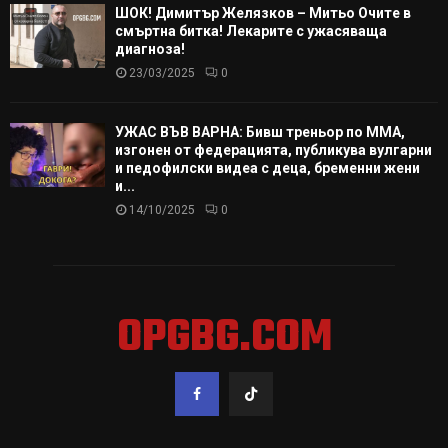
ШОК! Димитър Желязков – Митьо Очите в
смъртна битка! Лекарите с ужасяваща
диагноза!
23/03/2025
0
УЖАС ВЪВ ВАРНА: Бивш треньор по ММА,
изгонен от федерацията, публикува вулгарни
и педофилски видеа с деца, бременни жени
и...
14/10/2025
0
OPGBG.COM