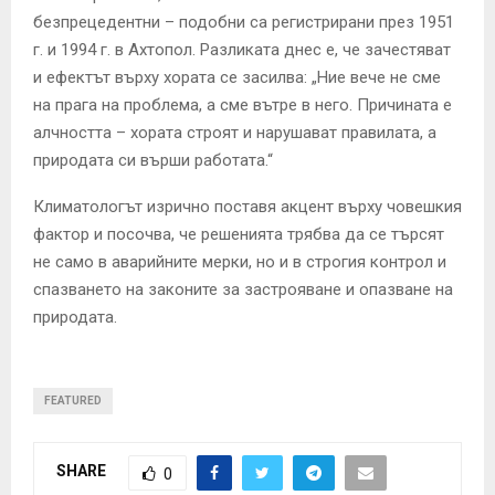
безпрецедентни – подобни са регистрирани през 1951
г. и 1994 г. в Ахтопол. Разликата днес е, че зачестяват
и ефектът върху хората се засилва: „Ние вече не сме
на прага на проблема, а сме вътре в него. Причината е
алчността – хората строят и нарушават правилата, а
природата си върши работата.“
Климатологът изрично поставя акцент върху човешкия
фактор и посочва, че решенията трябва да се търсят
не само в аварийните мерки, но и в строгия контрол и
спазването на законите за застрояване и опазване на
природата.
FEATURED
SHARE
0