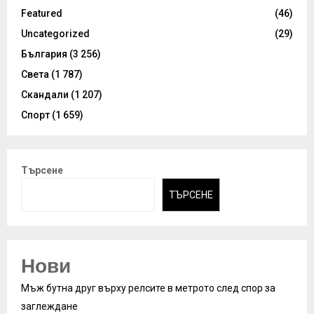
Featured
(46)
Uncategorized
(29)
България
(3 256)
Света
(1 787)
Скандали
(1 207)
Спорт
(1 659)
Търсене
ТЪРСЕНЕ
Нови
Мъж бутна друг върху релсите в метрото след спор за
заглеждане