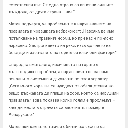
естествения път. От една страна са виновни силните
дъждове, от друга страна – ние.“
Матев подчерта, че проблемът е в нарушаването на
правилата и човешката небрежност: „Навсякъде има
потъпкване на правните норми, но при нас е по-ясно
изразено. Застрояването на реки, изхвърлянето на
боклуци и изсичането на горите са ключови фактори.“
Според климатолога, изсичането на горите е
дългогодишен проблем, а нарушенията не са само
локални, а системни и държавни по своя характер.
„Сега много хора ще се нуждаят от обезщетения, но
защо държавата да плаща на хора, които са нарушили
правилата? Това показва колко голям е проблемът –
хиляди места в страната са засегнати, пример е
Аспарухово.“
Матев припомни, че такива обилни валежи не са