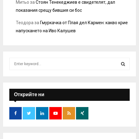
Митьо
за
Стоян Тенекеджиев е свидетелят, дал
показания срещу бившия си бос
Теодора
за
Гмуркачка от Плая дел Кармен: какво крие
напускането на Иво Калушев
S
e
a
S
r
c
E
h
Открийте ни
f
A
o
r
R
:
C
H