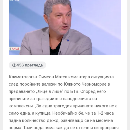
456 прегледа
Климатологът Симеон Матев коментира ситуацията
след поройните валежи по Южното Черноморие в
предаването „Лице в лице“ по БТВ. Според него
причините за трагедиите с наводненията са
комплексни: „За една трагедия причината никога не е
само една, а купища. Необичайно бе, че за 1-2 часа
падна количество дъжд, равняващо се на месечна
норма. Тази вода няма как да се оттече и си проправя