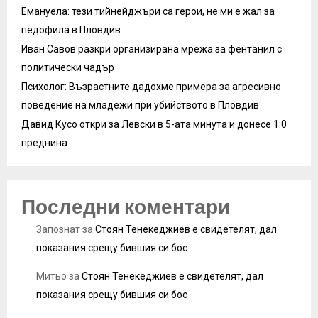
Емануела: тези тийнейджъри са герои, не ми е жал за
педофила в Пловдив
Иван Савов разкри организирана мрежа за фентанил с
политически чадър
Психолог: Възрастните дадохме примера за агресивно
поведение на младежи при убийството в Пловдив
Давид Кусо откри за Левски в 5-ата минута и донесе 1:0
преднина
Последни коментари
Запознат
за
Стоян Тенекеджиев е свидетелят, дал
показания срещу бившия си бос
Митьо
за
Стоян Тенекеджиев е свидетелят, дал
показания срещу бившия си бос