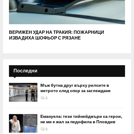
ВЕРИЖЕН УДАР НА ТРАКИЯ: ПОЖАРНИЦИ
ИЗВАДИХА ШОФЬОР С РЯЗАНЕ
Последни
Мъж бутна друг върху релсите в
метрото след спор за заглеждане
0
Емануела: тези тийнейджъри са герои,
не ми е жал за педофила в Пловдив
0