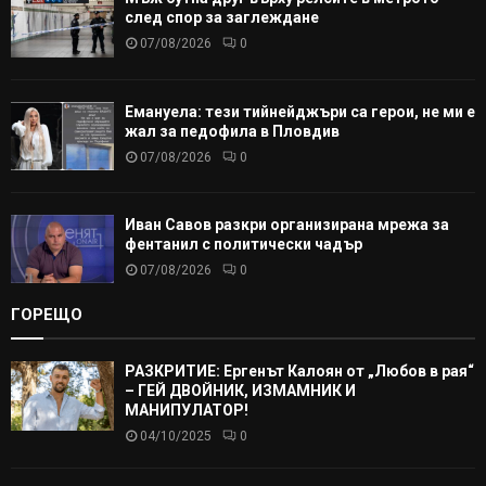
след спор за заглеждане
07/08/2026
0
Емануела: тези тийнейджъри са герои, не ми е
жал за педофила в Пловдив
07/08/2026
0
Иван Савов разкри организирана мрежа за
фентанил с политически чадър
07/08/2026
0
ГОРЕЩО
РАЗКРИТИЕ: Ергенът Калоян от „Любов в рая“
– ГЕЙ ДВОЙНИК, ИЗМАМНИК И
МАНИПУЛАТОР!
04/10/2025
0