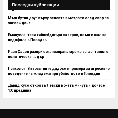
Последни публикации
Мъж бутна друг върху релсите в метрото след спор за
заглеждане
Емануела: тези тийнейджъри са герои, не ми е жал за
педофила в Пловдив
Иван Савов разкри организирана мрежа за фентанил с
политически чадър
Психолог: Възрастните дадохме примера за агресивно
поведение на младежи при убийството в Пловдив
Давид Кусо откри за Левски в 5-ата минута и донесе
1:0 преднина