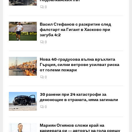
0
Васил Стефанов с разкритие след
фалстарт на Гигант в Хасково при
загуба 4:2
0
Нова 40-градусова вълна връхлита
Гърция, силни ветрове усилват риска
от големи пожари
0
30 ранени при 24 катастрофи за
денонощие в страната, няма загинали
0
Мариян Огнянов сложи край на
кариерата си — авторът на гола срещу