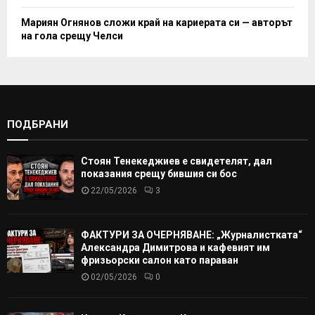
Мариян Огнянов сложи край на кариерата си — авторът
на гола срещу Челси
ПОДБРАНИ
Стоян Тенекеджиев е свидетелят, дал
показания срещу бившия си бос
22/05/2026
3
ФАКТУРИ ЗА ОЧЕРНЯВАНЕ: „Журналистката“
Александра Димитрова и кафевият им
фризьорски салон като параван
02/05/2026
0