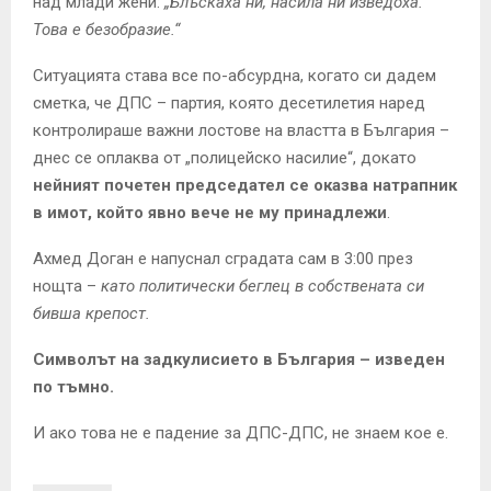
над млади жени:
„Блъскаха ни, насила ни изведоха.
Това е безобразие.“
Ситуацията става все по-абсурдна, когато си дадем
сметка, че ДПС – партия, която десетилетия наред
контролираше важни лостове на властта в България –
днес се оплаква от „полицейско насилие“, докато
нейният почетен председател се оказва натрапник
в имот, който явно вече не му принадлежи
.
Ахмед Доган е напуснал сградата сам в 3:00 през
нощта –
като политически беглец в собствената си
бивша крепост.
Символът на задкулисието в България – изведен
по тъмно.
И ако това не е падение за ДПС-ДПС, не знаем кое е.