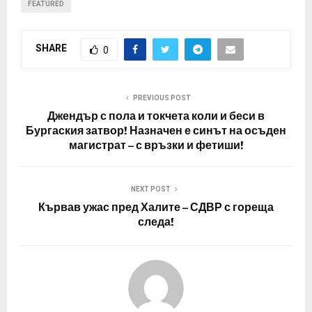
FEATURED
SHARE
0
PREVIOUS POST
Джендър с пола и токчета коли и беси в
Бургаския затвор! Назначен е синът на осъден
магистрат – с връзки и фетиши!
NEXT POST
Кървав ужас пред Халите – СДВР с гореща
следа!