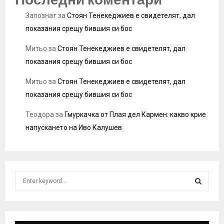
Запознат
за
Стоян Тенекеджиев е свидетелят, дал
показания срещу бившия си бос
Митьо
за
Стоян Тенекеджиев е свидетелят, дал
показания срещу бившия си бос
Митьо
за
Стоян Тенекеджиев е свидетелят, дал
показания срещу бившия си бос
Теодора
за
Гмуркачка от Плая дел Кармен: какво крие
напускането на Иво Калушев
S
e
a
S
r
c
E