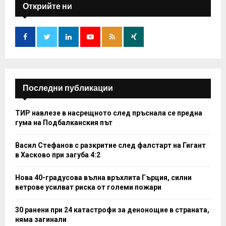
h
Открийте ни
f
A
o
r
R
:
C
H
Последни публикации
ТИР навлезе в насрещното след пръснала се предна
гума на Подбалканския път
Васил Стефанов с разкритие след фалстарт на Гигант
в Хасково при загуба 4:2
Нова 40-градусова вълна връхлита Гърция, силни
ветрове усилват риска от големи пожари
30 ранени при 24 катастрофи за денонощие в страната,
няма загинали