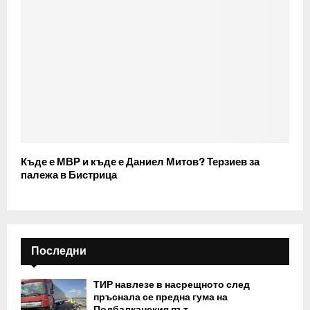
Къде е МВР и къде е Даниел Митов? Терзиев за
палежа в Бистрица
Последни
ТИР навлезе в насрещното след
пръснала се предна гума на
Подбалканския път