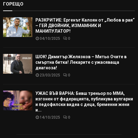
ГОРЕЩО
РАЗКРИТИЕ: Ергенът Калоян от „Любов в рая“
– ГЕЙ ДВОЙНИК, ИЗМАМНИК И
МАНИПУЛАТОР!
04/10/2025
0
ШОК! Димитър Желязков – Митьо Очите в
смъртна битка! Лекарите с ужасяваща
диагноза!
23/03/2025
0
УЖАС ВЪВ ВАРНА: Бивш треньор по ММА,
изгонен от федерацията, публикува вулгарни
и педофилски видеа с деца, бременни жени
и...
14/10/2025
0