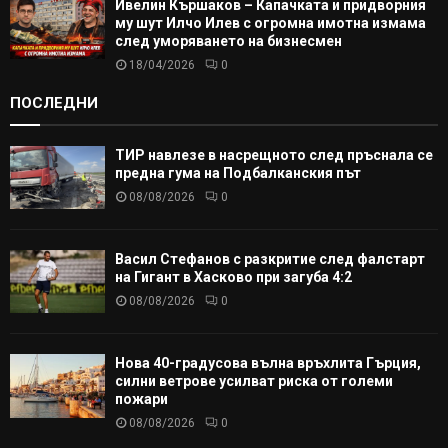
Ивелин Кършаков – Капачката и придворния
му шут Илчо Илев с огромна имотна измама
след уморяването на бизнесмен
18/04/2026
0
ПОСЛЕДНИ
ТИР навлезе в насрещното след пръснала се
предна гума на Подбалканския път
08/08/2026
0
Васил Стефанов с разкритие след фалстарт
на Гигант в Хасково при загуба 4:2
08/08/2026
0
Нова 40-градусова вълна връхлита Гърция,
силни ветрове усилват риска от големи
пожари
08/08/2026
0