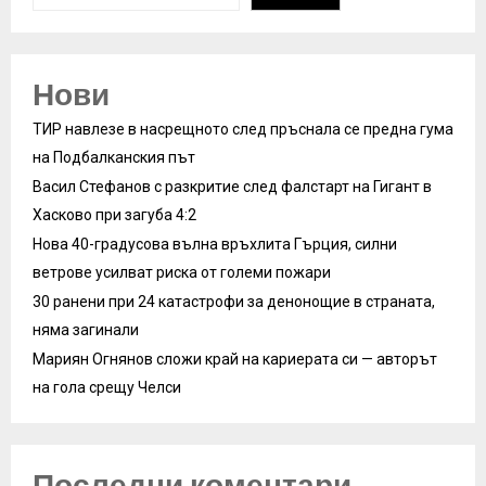
Нови
ТИР навлезе в насрещното след пръснала се предна гума
на Подбалканския път
Васил Стефанов с разкритие след фалстарт на Гигант в
Хасково при загуба 4:2
Нова 40-градусова вълна връхлита Гърция, силни
ветрове усилват риска от големи пожари
30 ранени при 24 катастрофи за денонощие в страната,
няма загинали
Мариян Огнянов сложи край на кариерата си — авторът
на гола срещу Челси
Последни коментари