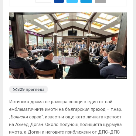
829 прегледа
Истинска драма се разигра снощи в един от най-
емблематичните имоти на българския преход – т.нар.
„Боянски сараи“
, известни още като личната крепост
на Ахмед Доган. Около полунощ полицията щурмува
имота, а Доган и неговите приближени от ДПС-ДПС