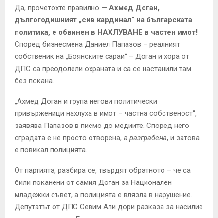
Да, прочетохте правилно —
Ахмед Доган,
дългогодишният „сив кардинал“ на българската
политика, е обвинен в НАХЛУВАНЕ в частен имот!
Според бизнесмена Даниел Папазов – реалният
собственик на „Боянските сараи“ – Доган и хора от
ДПС са преодолели охраната и са се настанили там
без покана.
„Ахмед Доган и група негови политически
привърженици нахлуха в имот – частна собственост“,
заявява Папазов в писмо до медиите. Според него
сградата е не просто отворена, а
разграбена
, и затова
е повикал полицията.
От партията, разбира се, твърдят обратното – че са
били поканени от самия Доган за Национален
младежки съвет, а полицията е влязла в нарушение.
Депутатът от ДПС Севим Али дори разказа за насилие