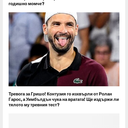
годишно момче?
Тревога за Гришо! Контузия го изхвърли от Ролан
Гарос, а Уимбълдън чука на вратата! Ще издържи ли
тялото му тревния тест?