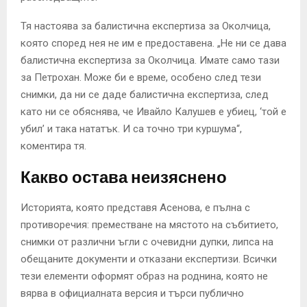
Тя настоява за балистична експертиза за Околчица,
която според нея не им е предоставена. „Не ни се дава
балистична експертиза за Околчица. Имате само тази
за Петрохан. Може би е време, особено след тези
снимки, да ни се даде балистична експертиза, след
като ни се обяснява, че Ивайло Калушев е убиец, ‘той е
убил’ и така нататък. И са точно три куршума“,
коментира тя.
Какво остава неизяснено
Историята, която представя Асенова, е пълна с
противоречия: преместване на мястото на събитието,
снимки от различни ъгли с очевидни дупки, липса на
обещаните документи и отказани експертизи. Всички
тези елементи оформят образ на роднина, която не
вярва в официалната версия и търси публично