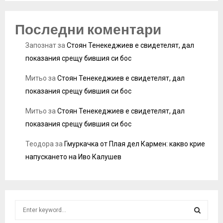
Последни коментари
Запознат
за
Стоян Тенекеджиев е свидетелят, дал
показания срещу бившия си бос
Митьо
за
Стоян Тенекеджиев е свидетелят, дал
показания срещу бившия си бос
Митьо
за
Стоян Тенекеджиев е свидетелят, дал
показания срещу бившия си бос
Теодора
за
Гмуркачка от Плая дел Кармен: какво крие
напускането на Иво Калушев
S
e