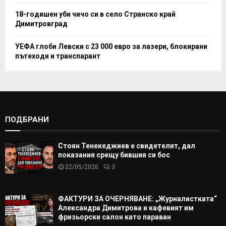
18-годишен уби чичо си в село Странско край
Димитровград
УЕФА глоби Левски с 23 000 евро за лазери, блокирани
пътеходи и транспарант
ПОДБРАНИ
Стоян Тенекеджиев е свидетелят, дал
показания срещу бившия си бос
22/05/2026
3
ФАКТУРИ ЗА ОЧЕРНЯВАНЕ: „Журналистката“
Александра Димитрова и кафевият им
фризьорски салон като параван