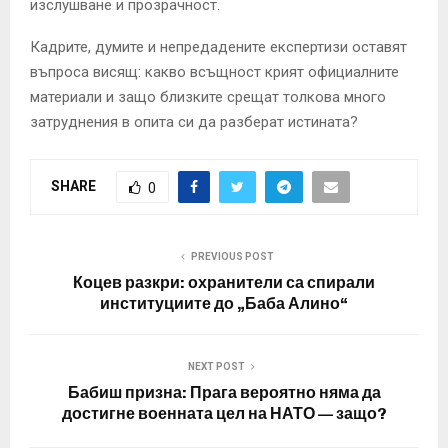
изслушване и прозрачност.
Кадрите, думите и непредадените експертизи оставят
въпроса висящ: какво всъщност крият официалните
материали и защо близките срещат толкова много
затруднения в опита си да разберат истината?
SHARE
0
PREVIOUS POST
Коцев разкри: охранители са спирали
институциите до „Баба Алино“
NEXT POST
Бабиш призна: Прага вероятно няма да
достигне военната цел на НАТО — защо?