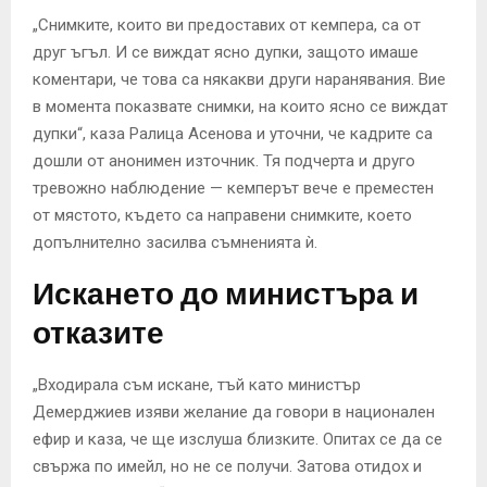
„Снимките, които ви предоставих от кемпера, са от
друг ъгъл. И се виждат ясно дупки, защото имаше
коментари, че това са някакви други наранявания. Вие
в момента показвате снимки, на които ясно се виждат
дупки“, каза Ралица Асенова и уточни, че кадрите са
дошли от анонимен източник. Тя подчерта и друго
тревожно наблюдение — кемперът вече е преместен
от мястото, където са направени снимките, което
допълнително засилва съмненията ѝ.
Искането до министъра и
отказите
„Входирала съм искане, тъй като министър
Демерджиев изяви желание да говори в национален
ефир и каза, че ще изслуша близките. Опитах се да се
свържа по имейл, но не се получи. Затова отидох и