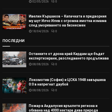
02/05/2026
0
Ивелин Кършаков – Капачката и придворния
му шут Илчо Илев с огромна имотна измама
след уморяването на бизнесмен
18/04/2026
0
ПОСЛЕДНИ
Останките от дрона край Кардам ще бъдат
експертизирани, разследването продължава
08/08/2026
0
Локомотив (София) и ЦСКА 1948 завършиха
0:0 в напрегнат двубой
08/08/2026
0
Пожар в Андалусия връхлетя региона и
обхвана над 4000 хектара дива природа