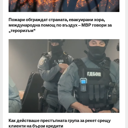
Пожари обграждат страната, евакуирани хора,
международна помощ по въздух – МВР говори за
„тероризъм“
Как действаше престъпната група за рекет срещу
клиенти на бързи кредити