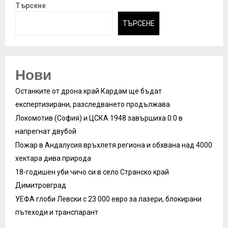
Търсене
ТЪРСЕНЕ
Нови
Останките от дрона край Кардам ще бъдат
експертизирани, разследването продължава
Локомотив (София) и ЦСКА 1948 завършиха 0:0 в
напрегнат двубой
Пожар в Андалусия връхлетя региона и обхвана над 4000
хектара дива природа
18-годишен уби чичо си в село Странско край
Димитровград
УЕФА глоби Левски с 23 000 евро за лазери, блокирани
пътеходи и транспарант