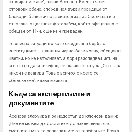
входирах искане“, заяви Асенова. Вместо ясни
отговори обаче, според нея върви поредица от
блокади: балистичната експертиза за Околчица ѝ е
отказана, а цветният фотоалбум, който официално е
обещан от 11-и, още не е предаден.
Тя описва ситуацията като ежедневна борба с
институциите — дават им черно-бели копия, обещават
цветни, но не изпълняват, а дори разследващият, на
когото са дали телефон, се оказва в отпуск. „Оттогава
никой не реагира. Това е всичко, с което се
сблъскваме“, казва майката.
Къде са експертизите и
документите
Асeнова алармира и за недостъп до ключови данни:
„Ние не можем да достигнем до извлеченията по
сметките, нито до разпечатките от телефоните. Всяка