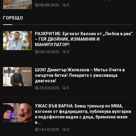
08/08/2026
0
ГОРЕЩО
РАЗКРИТИЕ: Ергенът Калоян от „Любов в рая“
– ГЕЙ ДВОЙНИК, ИЗМАМНИК И
МАНИПУЛАТОР!
04/10/2025
0
ШОК! Димитър Желязков – Митьо Очите в
смъртна битка! Лекарите с ужасяваща
диагноза!
23/03/2025
0
УЖАС ВЪВ ВАРНА: Бивш треньор по ММА,
изгонен от федерацията, публикува вулгарни
и педофилски видеа с деца, бременни жени
и...
14/10/2025
0