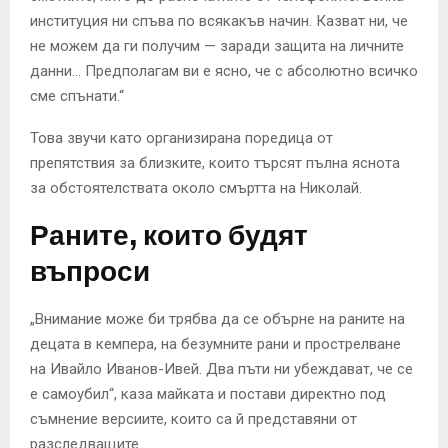
институция ни спъва по всякакъв начин. Казват ни, че
не можем да ги получим — заради защита на личните
данни… Предполагам ви е ясно, че с абсолютно всичко
сме спънати.“
Това звучи като организирана поредица от
препятствия за близките, които търсят пълна яснота
за обстоятелствата около смъртта на Николай.
Раните, които будят
въпроси
„Внимание може би трябва да се обърне на раните на
децата в кемпера, на безумните рани и прострелване
на Ивайло Иванов-Ивей. Два пъти ни убеждават, че се
е самоубил“, каза майката и постави директно под
съмнение версиите, които са й представяни от
разследващите.