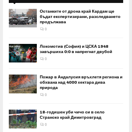
Останките от дрона край Кардам ще
бъдат експертизирани, разследването
продължава
0
Локомотив (София) и ЦСКА 1948
завършиха 0:0 в напрегнат двубой
0
Пожар в Андалусия връхлетя региона и
обхвана над 4000 хектара дива
природа
0
18-годишен уби чичо си в село
Странско край Димитровград
0