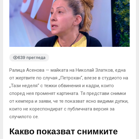
639 прегледа
Ралица Асенова — майката на Николай Златков, една
от жертвите по случая „Петрохан“, влезе в студиото на
„Тази неделя“ с тежки обвинения и кадри, които
според нея променят картината. Тя представи снимки
от кемпера и заяви, че те показват ясно видими дупки,
които не кореспондират с публичната версия за
случилото се.
Какво показват снимките