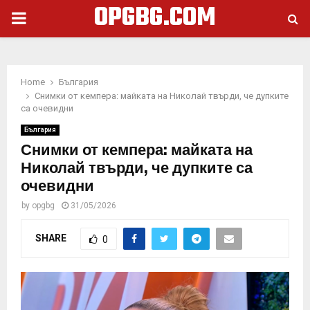
OPGBG.COM
PRIMARY
MENU
Home
България
Снимки от кемпера: майката на Николай твърди, че дупките
са очевидни
България
Снимки от кемпера: майката на
Николай твърди, че дупките са
очевидни
by
opgbg
31/05/2026
SHARE
0