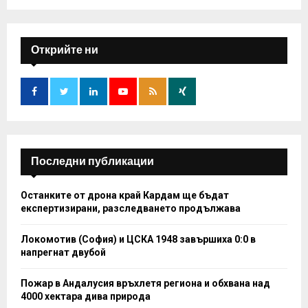
a
S
r
c
E
h
Открийте ни
f
A
o
r
R
:
C
H
Последни публикации
Останките от дрона край Кардам ще бъдат
експертизирани, разследването продължава
Локомотив (София) и ЦСКА 1948 завършиха 0:0 в
напрегнат двубой
Пожар в Андалусия връхлетя региона и обхвана над
4000 хектара дива природа