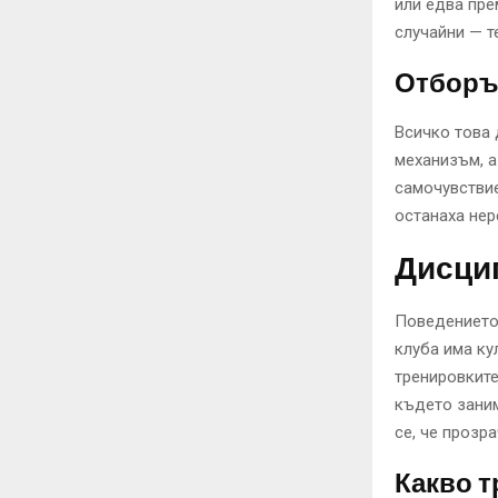
или едва пре
случайни — т
Отборъ
Всичко това 
механизъм, а
самочувствие
останаха нер
Дисцип
Поведението 
клуба има ку
тренировките
където заним
се, че прозр
Какво т