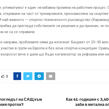
к ултиматумът е един: незабавна промяна на работния процес. 
, откриване на част от тренировките, преосмисляне на скаутинг
 И най-важното — спортно-техническото ръководство (Караман
трябва да прегледа собствените си решения и да признае, че п
ни не са се справили.
се направи, проблемите няма да изчезнат. Бюджет от 25–30 млн.
 участиe в групи на Европа и без ясна спортна концепция. Сривъ
въпросът вече е дали ще бъде катализатор за реформа или на
0
 погледът на САЩ към
Как 41-годишен с 3,4
кия проток?
заби в метална о