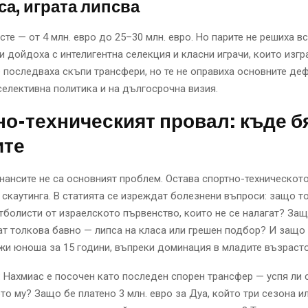
са, играта липсва
те — от 4 млн. евро до 25–30 млн. евро. Но парите не решиха вс
и дойдоха с интелигентна селекция и класни играчи, които изг
е последваха скъпи трансфери, но те не оправиха основните деф
селективна политика и на дългосрочна визия.
о-техническият провал: къде б
ите
инансите не са основният проблем. Остава спортно-техническот
 скаутинга. В статията се изреждат болезнени въпроси: защо т
тболисти от израелското първенство, които не се налагат? Защ
т толкова бавно — липса на класа или грешен подбор? И защо 
жи юноша за 15 години, въпреки доминация в младите възрасто
 Нахмиас е посочен като последен спорен трансфер — успя ли 
то му? Защо бе платено 3 млн. евро за Дуа, който три сезона ил