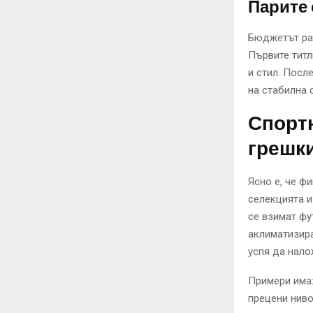
Парите 
Бюджетът рас
Първите титл
и стил. Посл
на стабилна 
Спортн
грешк
Ясно е, че ф
селекцията и
се взимат фу
аклиматизира
успя да нало
Примери има:
прецени ниво