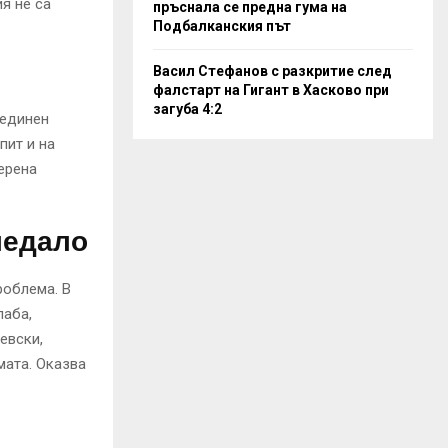
я не са
пръснала се предна гума на
Подбалканския път
Васил Стефанов с разкритие след
фалстарт на Гигант в Хасково при
загуба 4:2
бединен
пит и на
ерена
ледало
роблема. В
лаба,
евски,
мата. Оказва