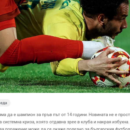
леда
ма да е шампион за пръв път от 14 години. Новината не е прос
а системна криза, която отдавна зрее в клуба и накрая избухна.
ва поражение може да се окаже полезно за българския футбо