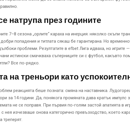
равилно.
се натрупа през годините
ите 7–8 сезона „орлите“ караха на инерция: няколко скъпи тра
добри попадения и титлата сякаш бе гарантирана. Но временн
ълбоки проблеми. Резултатите в efbet Лига идваха, но игрите —
чани истински смачкваха съперниците си с футбол, какъвто по
итли? Все по-рядко.
а на треньори като успокоител
облем реакцията беше позната: смяна на наставника. Лудогоре
ори за 14 години. Да, понякога промяната дава кратък импулс 
темата не се поправя. При първия по-голям застой апатията в иг
с нея изчезваше онова категорично превъзходство, което кар
а треперят.