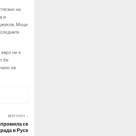
Стягане на
а и
джуков, Моци
оследните
 евро не е
т бе
чало на
NEXT POST
0 промила се
града в Русе