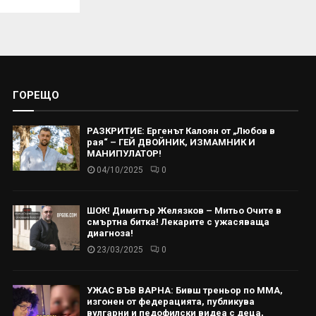
ГОРЕЩО
РАЗКРИТИЕ: Ергенът Калоян от „Любов в
рая“ – ГЕЙ ДВОЙНИК, ИЗМАМНИК И
МАНИПУЛАТОР!
04/10/2025
0
ШОК! Димитър Желязков – Митьо Очите в
смъртна битка! Лекарите с ужасяваща
диагноза!
23/03/2025
0
УЖАС ВЪВ ВАРНА: Бивш треньор по ММА,
изгонен от федерацията, публикува
вулгарни и педофилски видеа с деца,