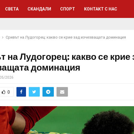
СВЕТА
СКАНДАЛИ
СПОРТ
КОНТАКТ С НАС
Сривът на Лудогорец: какво се крие зад изчезващата доминация
 на Лудогорец: какво се крие 
ващата доминация
05/2026
0