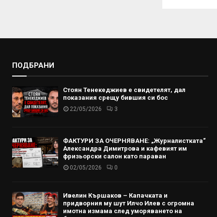
ПОДБРАНИ
Стоян Тенекеджиев е свидетелят, дал
показания срещу бившия си бос
22/05/2026
3
ФАКТУРИ ЗА ОЧЕРНЯВАНЕ: „Журналистката“
Александра Димитрова и кафевият им
фризьорски салон като параван
02/05/2026
0
Ивелин Кършаков – Капачката и
придворния му шут Илчо Илев с огромна
имотна измама след уморяването на