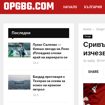
OPGBG.COM
НАЧАЛО
БЪЛГАРИЯ
Home
Спорт
Последни
Спорт
Сривът
Лукас Салинас —
бивша звезда на Локо
изчез
(Пловдив) сложи
край на кариерата си
by
opgbg
04/
0
SHARE
Багдад преговаря с
Техеран за схема за
износ на иракски
петрол
0