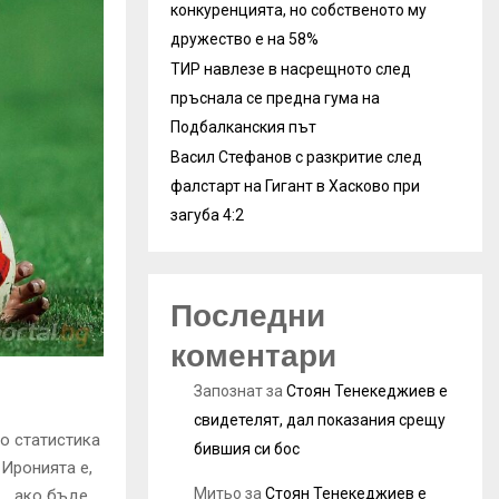
конкуренцията, но собственото му
дружество е на 58%
ТИР навлезе в насрещното след
пръснала се предна гума на
Подбалканския път
Васил Стефанов с разкритие след
фалстарт на Гигант в Хасково при
загуба 4:2
Последни
коментари
Запознат
за
Стоян Тенекеджиев е
свидетелят, дал показания срещу
то статистика
бившия си бос
 Иронията е,
Митьо
за
Стоян Тенекеджиев е
л… ако бъде