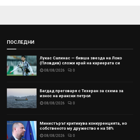
ПОСЛЕДНИ
Лукас Салинас — бивша звезда на Локо
(Пловдив) сложи край на кариерата си
08/08/2026
0
Багдад преговаря с Техеран за схема за
износ на иракски петрол
08/08/2026
0
Министърът критикува конкуренцията, но
собственото му дружество е на 58%
08/08/2026
0