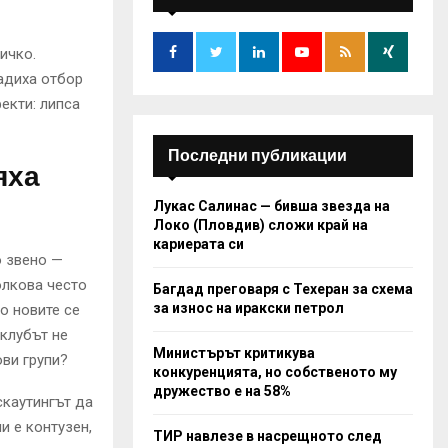
f
A
o
r
R
ичко.
:
радиха отбор
C
екти: липса
H
Последни публикации
яха
Лукас Салинас — бивша звезда на
Локо (Пловдив) сложи край на
кариерата си
о звено —
олкова често
Багдад преговаря с Техеран за схема
за износ на иракски петрол
о новите се
клубът не
Министърът критикува
ви групи?
конкуренцията, но собственото му
дружество е на 58%
скаутингът да
и е контузен,
ТИР навлезе в насрещното след