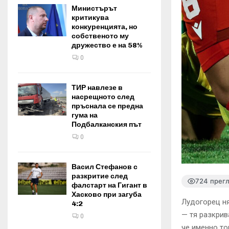
Министърът
критикува
конкуренцията, но
собственото му
дружество е на 58%
0
ТИР навлезе в
насрещното след
пръснала се предна
гума на
Подбалканския път
0
Васил Стефанов с
разкритие след
724 прег
фалстарт на Гигант в
Хасково при загуба
Лудогорец ня
4:2
— тя разкрив
0
че именно то