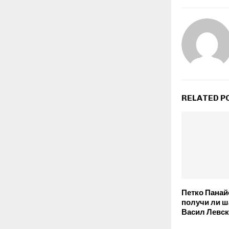
RELATED P
Петко Панай
получи ли ш
Васил Левс