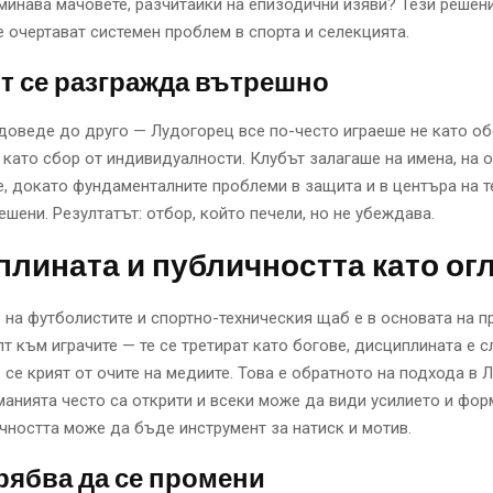
минава мачовете, разчитайки на епизодични изяви? Тези решени
е очертават системен проблем в спорта и селекцията.
т се разгражда вътрешно
доведе до друго — Лудогорец все по-често играеше не като о
 като сбор от индивидуалности. Клубът залагаше на имена, на о
, докато фундаменталните проблеми в защита и в центъра на т
ешени. Резултатът: отбор, който печели, но не убеждава.
лината и публичността като ог
на футболистите и спортно-техническия щаб е в основата на п
лт към играчите — те се третират като богове, дисциплината е с
 се крият от очите на медиите. Това е обратното на подхода в Л
анията често са открити и всеки може да види усилието и фор
ачността може да бъде инструмент за натиск и мотив.
рябва да се промени