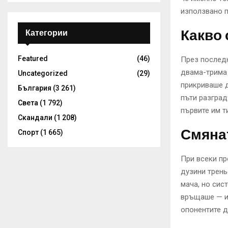
използвано п
Какво 
Категории
Featured
(46)
През последн
двама-трима 
Uncategorized
(29)
прикриваше д
България
(3 261)
пъти разград
Света
(1 792)
първите им т
Скандали
(1 208)
Смянат
Спорт
(1 665)
При всеки пр
дузини трень
мача, но сис
връщаше — и 
опонентите д