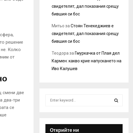
свидетелят, дал показания срещу
бившия си бос
Митьо
за
Стоян Тенекеджиев е
свидетелят, дал показания срещу
нсфера,
бившия си бос
ото решение
 не. Колко
Теодора
за
Гмуркачка от Плая дел
мним от
Кармен: какво крие напускането на
Иво Калушев
но
ц смени две
S
за два-три
e
рата се
a
S
аше
r
c
E
h
Открийте ни