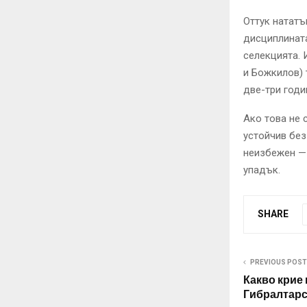
Оттук нататъ
дисциплината
селекцията.
и Божкилов) 
две-три годи
Ако това не 
устойчив без
неизбежен — 
упадък.
SHARE
PREVIOUS POST
Какво крие
Гибралтарс