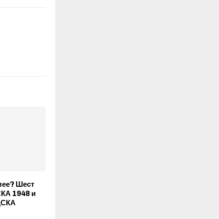
лее? Шест
СКА 1948 и
ЦСКА