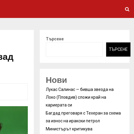
Търсене
ТЪРСЕНЕ
зад
Нови
Лукас Салинас — бивша звезда на
Локо (Пловдив) сложи край на
кариерата си
Багдад преговаря с Техеран за схема
за износ на иракски петрол
Министърът критикува