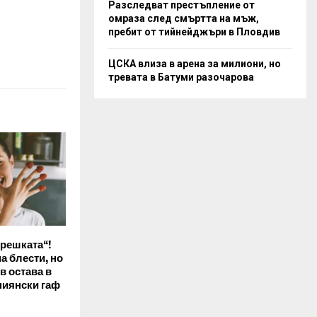
Разследват престъпление от
омраза след смъртта на мъж,
пребит от тийнейджъри в Пловдив
ЦСКА влиза в арена за милиони, но
тревата в Батуми разочарова
ерешката“!
а блести, но
в остава в
пиянски гаф