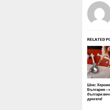
RELATED P
Шок: Хероин
България – 
българи вече
дрогата!