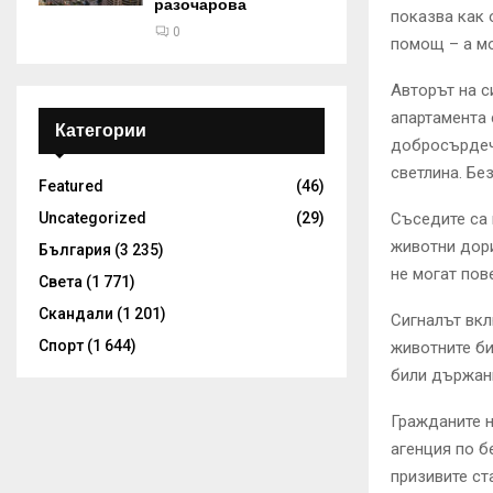
разочарова
показва как 
0
помощ – а мо
Авторът на с
апартамента 
Категории
добросърдече
светлина. Бе
Featured
(46)
Uncategorized
(29)
Съседите са 
животни дори
България
(3 235)
не могат пов
Света
(1 771)
Скандали
(1 201)
Сигналът вк
Спорт
(1 644)
животните би
били държани
Гражданите н
агенция по б
призивите ст