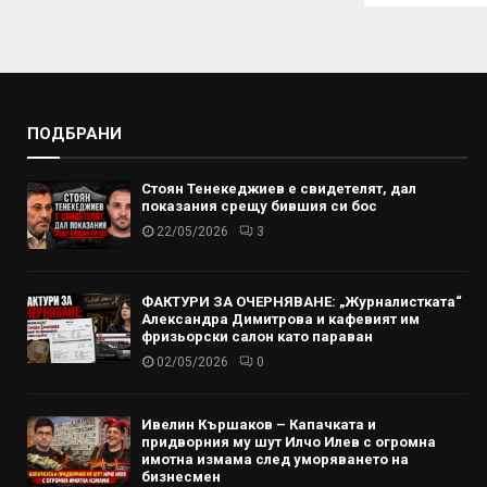
ПОДБРАНИ
Стоян Тенекеджиев е свидетелят, дал
показания срещу бившия си бос
22/05/2026
3
ФАКТУРИ ЗА ОЧЕРНЯВАНЕ: „Журналистката“
Александра Димитрова и кафевият им
фризьорски салон като параван
02/05/2026
0
Ивелин Кършаков – Капачката и
придворния му шут Илчо Илев с огромна
имотна измама след уморяването на
бизнесмен