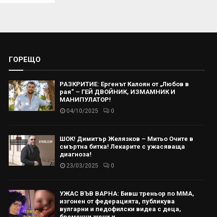
ГОРЕЩО
РАЗКРИТИЕ: Ергенът Калоян от „Любов в
рая“ – ГЕЙ ДВОЙНИК, ИЗМАМНИК И
МАНИПУЛАТОР!
04/10/2025
0
ШОК! Димитър Желязков – Митьо Очите в
смъртна битка! Лекарите с ужасяваща
диагноза!
23/03/2025
0
УЖАС ВЪВ ВАРНА: Бивш треньор по ММА,
изгонен от федерацията, публикува
вулгарни и педофилски видеа с деца,
бременни жени и...