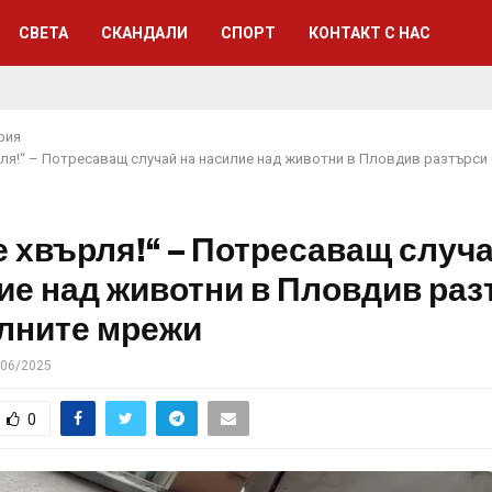
СВЕТА
СКАНДАЛИ
СПОРТ
КОНТАКТ С НАС
рия
рля!“ – Потресаващ случай на насилие над животни в Пловдив разтърси
е хвърля!“ – Потресаващ случа
ие над животни в Пловдив ра
лните мрежи
/06/2025
0