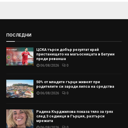
ПОСЛЕДНИ
ЦСКА търси добър резултат край
пристанището на магьосницата в Батуми
преди реванша
06/08/2026
0
50% от младите гърци живеят при
родителите си заради липса на средства
06/08/2026
0
Радина Кърджилова показа тяло за грях
след 3 седмици в Гърция, разтърси
мрежата
06/08/2026
0