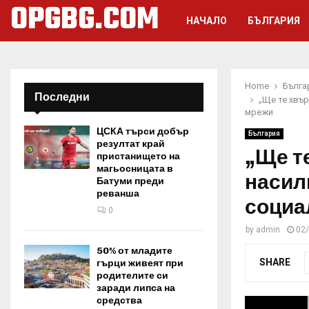
OPGBG.COM
НАЧАЛО
БЪЛГАРИЯ
Home
Бълга
Последни
„Ще те хвъ
мрежи
ЦСКА търси добър
България
резултат край
„Ще т
пристанището на
магьосницата в
насил
Батуми преди
реванша
социа
0
by
admin
02
50% от младите
SHARE
гърци живеят при
родителите си
заради липса на
средства