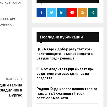
f
ко крачки от
A
o
r
R
:
става: ще
C
олети от
H
Последни публикации
ЦСКА търси добър резултат край
пристанището на магьосницата в
Батуми преди реванша
50% от младите гърци живеят при
родителите си заради липса на
средства
NEXT POST
дини загина
Радина Кърджилова показа тяло за
 хладилник в
грях след 3 седмици в Гърция,
Бургас
разтърси мрежата