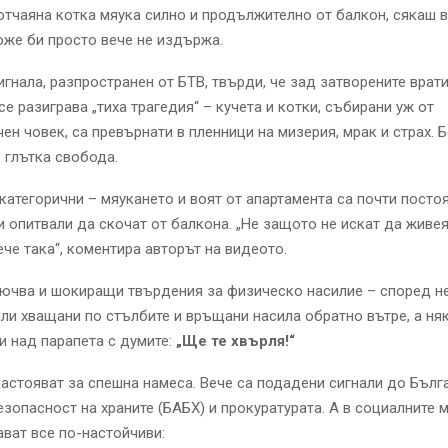
отчаяна котка мяука силно и продължително от балкон, сякаш в
же би просто вече не издържа.
игнала, разпространен от БТВ, твърди, че зад затворените врати
се разиграва „тиха трагедия“ – кучета и котки, събирани уж от
н човек, са превърнати в пленници на мизерия, мрак и страх. Б
з глътка свобода.
категорични – мяукането и воят от апартамента са почти постоя
 опитвали да скочат от балкона. „Не защото не искат да живея
ече така“, коментира авторът на видеото.
лючва и шокиращи твърдения за физическо насилие – според н
ли хващани по стълбите и връщани насила обратно вътре, а ня
 над парапета с думите:
„Ще те хвърля!“
астояват за спешна намеса. Вече са подадени сигнали до Бълг
езопасност на храните (БАБХ) и прокуратурата. А в социалните 
ават все по-настойчиви: