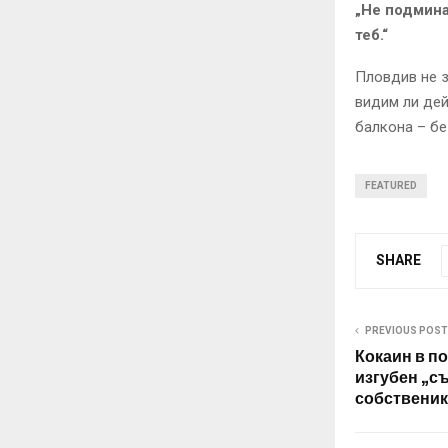
„Не подмина
теб.“
Пловдив не з
видим ли дей
балкона – бе
FEATURED
SHARE
PREVIOUS POST
Кокаин в п
изгубен „с
собственик