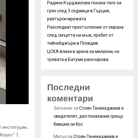
Радина Кърджилова показа тяло за
грях след 3 седмици в Гърция,
разтърси мрежата
Разследват престъпление от омраза
след смъртта на мъж, пребит от
тийнейджъри в Пловдив
ЦСКА влиза в арена за милиони, но
тревата в Батуми разочарова
Последни
коментари
Запознат
за
Стоян Тенекеджиев е
свидетелят, дал показания срещу
бившия си бос
т институции,
Жорес“ 7,
Митьо
за
Стоян Тенекеджиев е