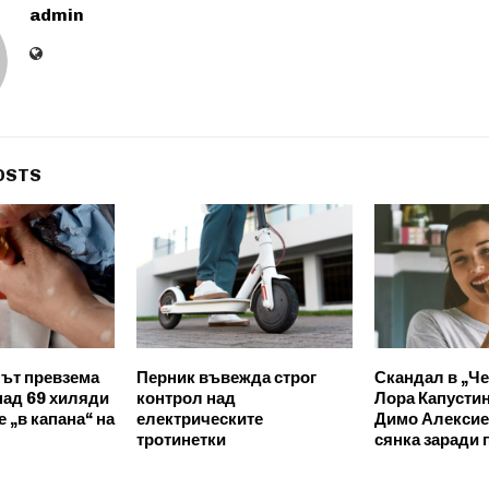
admin
OSTS
ът превзема
Перник въвежда строг
Скандал в „Ч
над 69 хиляди
контрол над
Лора Капустин
 „в капана“ на
електрическите
Димо Алексие
тротинетки
сянка заради 