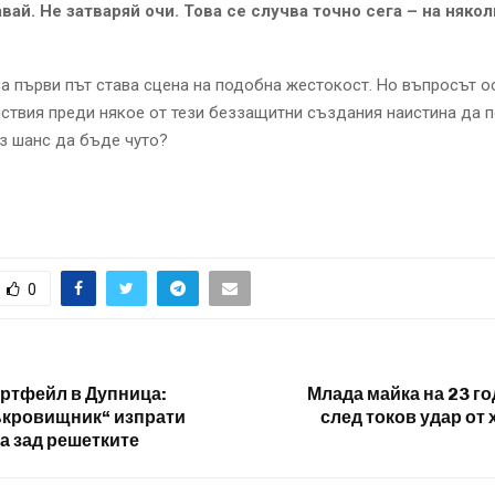
вай. Не затваряй очи. Това се случва точно сега – на някол
а първи път става сцена на подобна жестокост. Но въпросът о
ствия преди някое от тези беззащитни създания наистина да п
з шанс да бъде чуто?
0
ортфейл в Дупница:
Млада майка на 23 го
ъкровищник“ изпрати
след токов удар от
а зад решетките