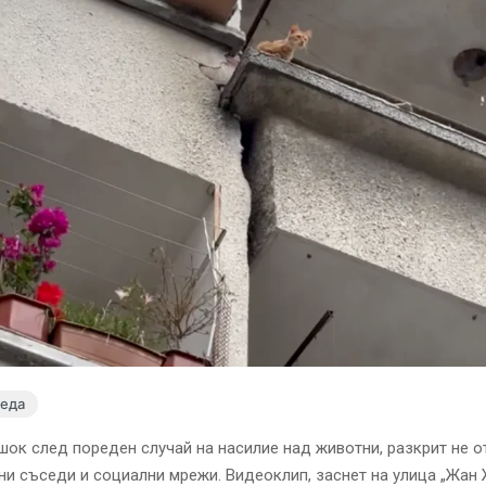
леда
шок след пореден случай на насилие над животни, разкрит не о
ни съседи и социални мрежи. Видеоклип, заснет на улица „Жан 