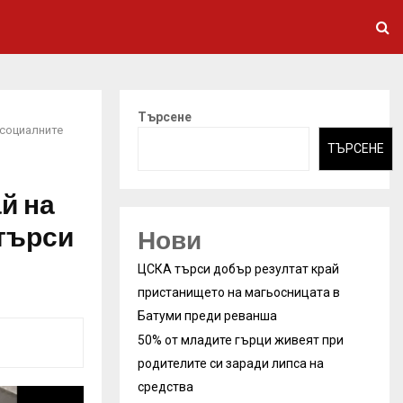
Търсене
 социалните
ТЪРСЕНЕ
й на
зтърси
Нови
ЦСКА търси добър резултат край
пристанището на магьосницата в
Батуми преди реванша
50% от младите гърци живеят при
родителите си заради липса на
средства