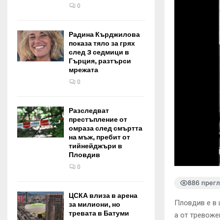
0
Радина Кърджилова
показа тяло за грях
след 3 седмици в
Гърция, разтърси
мрежата
0
Разследват
престъпление от
омраза след смъртта
на мъж, пребит от
тийнейджъри в
Пловдив
0
886 прег
ЦСКА влиза в арена
Пловдив е в 
за милиони, но
тревата в Батуми
а от тревоже