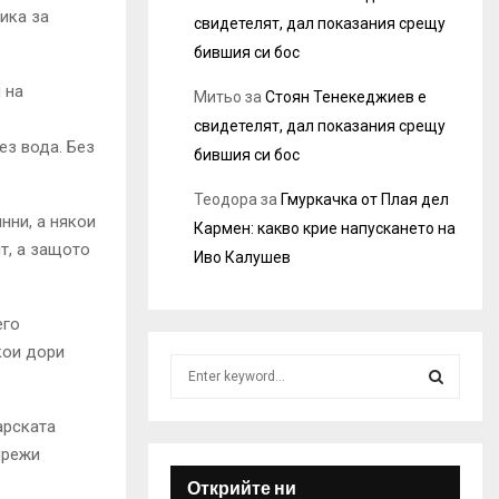
ика за
свидетелят, дал показания срещу
бившия си бос
 на
Митьо
за
Стоян Тенекеджиев е
свидетелят, дал показания срещу
ез вода. Без
бившия си бос
Теодора
за
Гмуркачка от Плая дел
нни, а някои
Кармен: какво крие напускането на
т, а защото
Иво Калушев
его
кои дори
S
e
a
S
арската
r
мрежи
c
E
h
Открийте ни