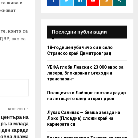
та жива и
:
жняват
C
H
те, които са
Последни публикации
СДВР
, ако са
18-годишен уби чичо си в село
Странско край Димитровград
УЕФА глоби Левски с 23 000 евро за
лазери, блокирани пътеходи и
транспарант
Полицията в Лайпциг постави радар
на летището след открит дрон
NEXT POST
Лукас Салинас — бивша звезда на
 центъра на
Локо (Пловдив) сложи край на
аръга млада
кариерата си
 ден заради
овна драма
Багдад преговаря с Техеран за схема