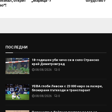
чезнал, открит
„Марица“?
блудство?
во“!
ПОСЛЕДНИ
18-годишен уби чичо си в село Странско
край Димитровград
08/08/2026
0
УЕФА глоби Левски с 23 000 евро за лазери,
блокирани пътеходи и транспарант
08/08/2026
0