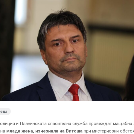
леда
полиция и Планинската спасителна служба провеждат мащабна 
 на
млада жена, изчезнала на Витоша
при мистериозни обстоя