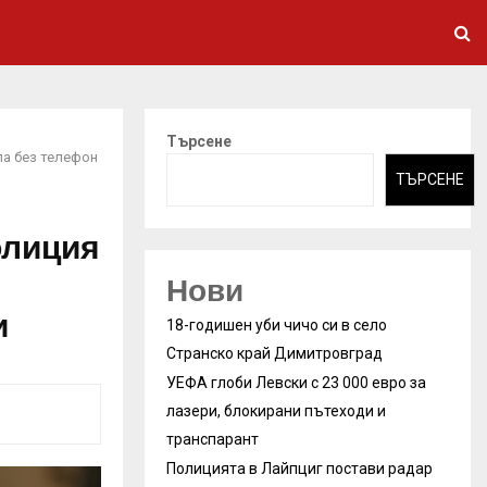
Търсене
ла без телефон
ТЪРСЕНЕ
олиция
Нови
и
18-годишен уби чичо си в село
Странско край Димитровград
УЕФА глоби Левски с 23 000 евро за
лазери, блокирани пътеходи и
транспарант
Полицията в Лайпциг постави радар