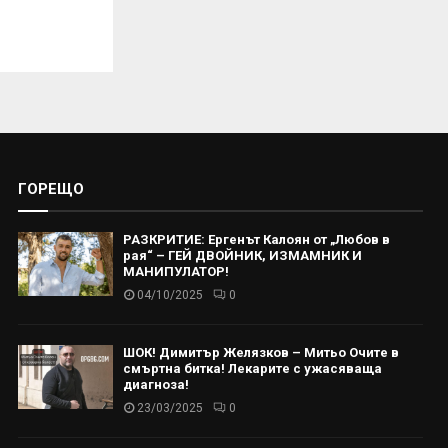
ГОРЕЩО
РАЗКРИТИЕ: Ергенът Калоян от „Любов в
рая“ – ГЕЙ ДВОЙНИК, ИЗМАМНИК И
МАНИПУЛАТОР!
04/10/2025
0
ШОК! Димитър Желязков – Митьо Очите в
смъртна битка! Лекарите с ужасяваща
диагноза!
23/03/2025
0