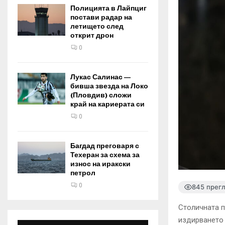
Полицията в Лайпциг
постави радар на
летището след
открит дрон
0
Лукас Салинас —
бивша звезда на Локо
(Пловдив) сложи
край на кариерата си
0
Багдад преговаря с
Техеран за схема за
износ на иракски
петрол
0
845 прег
Столичната 
издирването