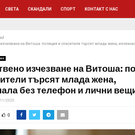
СВЕТА
СКАНДАЛИ
СПОРТ
КОНТАКТ С НАС
red
 изчезване на Витоша: полиция и спасители търсят млада жена, изчезна
рия
твено изчезване на Витоша: п
сители търсят млада жена,
нала без телефон и лични вещ
/11/2025
0