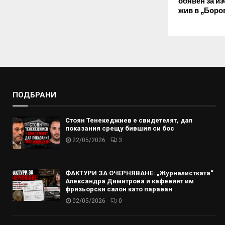
обявен за из
жив в „Боро
ПОДБРАНИ
Стоян Тенекеджиев е свидетелят, дал
показания срещу бившия си бос
22/05/2026
3
ФАКТУРИ ЗА ОЧЕРНЯВАНЕ: „Журналистката“
Александра Димитрова и кафевият им
фризьорски салон като параван
02/05/2026
0