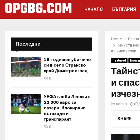
OPGBG.COM
НАЧАЛО
БЪЛГАРИЯ
Home
Featu
Последни
Тайнствено
и лични вещи
18-годишен уби чичо
Featured
Бълга
си в село Странско
Тайнс
край Димитровград
0
и спа
изчез
УЕФА глоби Левски с
23 000 евро за
by
admin
07
лазери, блокирани
пътеходи и
SHARE
транспарант
0