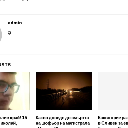
admin
OSTS
тлив край! 15-
Какво доведе до смъртта
Какво крие ра
иколай,
на шофьор на магистрала
в Сливен за е