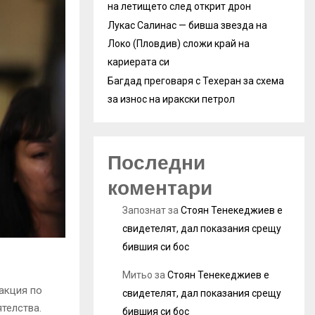
на летището след открит дрон
Лукас Салинас — бивша звезда на
Локо (Пловдив) сложи край на
кариерата си
Багдад преговаря с Техеран за схема
за износ на иракски петрол
Последни
коментари
Запознат
за
Стоян Тенекеджиев е
свидетелят, дал показания срещу
бившия си бос
Митьо
за
Стоян Тенекеджиев е
акция по
свидетелят, дал показания срещу
телства.
бившия си бос