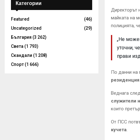
Категории
Директорът 
майката на 
Featured
(46)
полицията, ч
Uncategorized
(29)
България
(3 262)
„Не може
Света
(1 793)
уточни, 
Скандали
(1 208)
прави из
Спорт
(1 666)
По данни на 
резиденция 
Веднага след
служители н
които претър
От ПСС потвъ
кучета
.