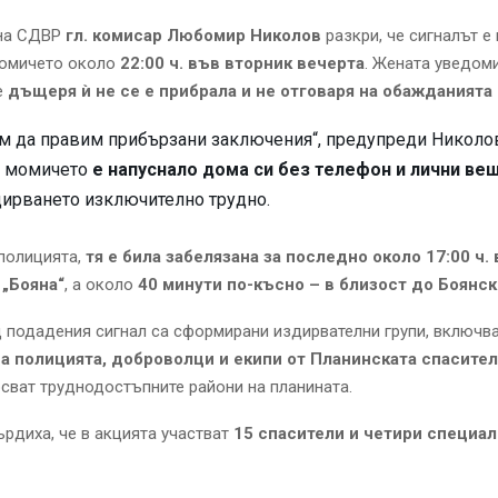
на СДВР
гл. комисар Любомир Николов
разкри, че сигналът е
момичето около
22:00 ч. във вторник вечерта
. Жената уведом
е
дъщеря ѝ не се е прибрала и не отговаря на обажданията 
м да правим прибързани заключения“, предупреди Николов
че момичето
е напуснало дома си без телефон и лични ве
дирването изключително трудно.
полицията,
тя е била забелязана за последно около 17:00 ч. 
„Бояна“
, а около
40 минути по-късно – в близост до Боянс
 подадения сигнал са сформирани издирвателни групи, включв
а полицията, доброволци и екипи от Планинската спасите
сват труднодостъпните райони на планината.
рдиха, че в акцията участват
15 спасители и четири специа