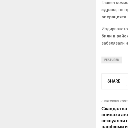
Главен коми
здрава
, но 
операцията 
Издирването
били в райо
забелязали 
FEATURED
SHARE
PREVIOUS POST
Скандал на
спипаха ав
сексуални 
парфюми и 