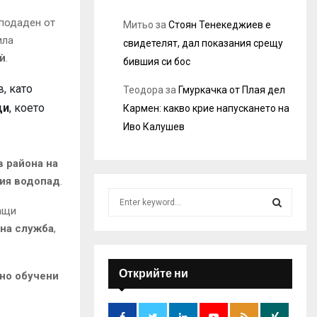
 подаден от
Митьо
за
Стоян Тенекеджиев е
ила
свидетелят, дал показания срещу
ѝ
.
бившия си бос
, като
Теодора
за
Гмуркачка от Плая дел
щи
, което
Кармен: какво крие напускането на
Иво Калушев
в района на
кия водопад
.
S
e
ащи
a
лна служба
,
S
r
c
E
h
Открийте ни
лно обучени
f
A
o
r
R