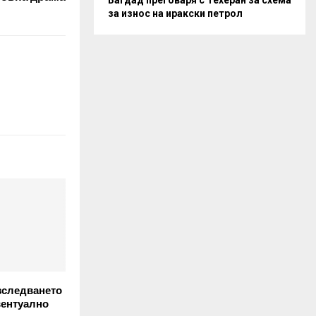
за износ на иракски петрол
зследването
вентуално