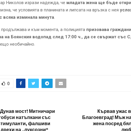
сар Николов изрази надежда, че
младата жена ще бъде откри
призна, че условията в планината и липсата на връзка с нея
усло
с всяка изминала минута
.
 продължава и към момента, а полицията
призовава граждани
на на Боянския водопад след 17:00 ч., да се свържат със 
нещо необичайно.
0
 Дунав мост! Митничари
Кървав ужас в
тобуси натъпкани със
Благоевград! Мъж н
стимуланти, фалшиви
жена посред бял
дрехи на „луксозни“
люб