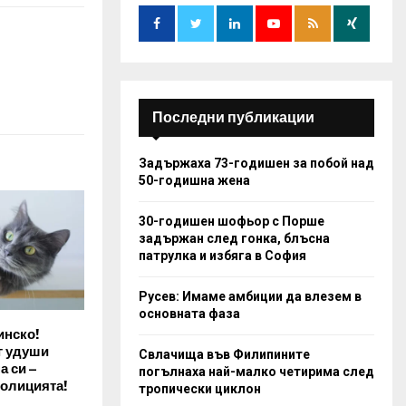
o
r
R
:
C
H
Последни публикации
Задържаха 73-годишен за побой над
50-годишна жена
30-годишен шофьор с Порше
задържан след гонка, блъсна
патрулка и избяга в София
Русев: Имаме амбиции да влезем в
основната фаза
инско!
г удуши
Свлачища във Филипините
а си –
погълнаха най-малко четирима след
полицията!
тропически циклон