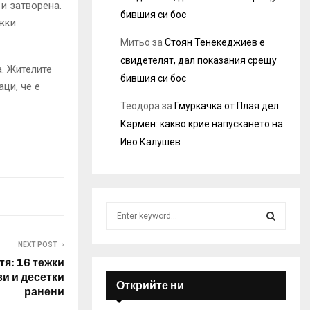
и затворена.
бившия си бос
ежки
Митьо
за
Стоян Тенекеджиев е
свидетелят, дал показания срещу
. Жителите
бившия си бос
ци, че е
Теодора
за
Гмуркачка от Плая дел
Кармен: какво крие напускането на
Иво Калушев
S
e
a
S
NEXT POST
r
тя: 16 тежки
c
E
ви и десетки
h
Открийте ни
ранени
f
A