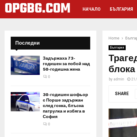
OPGBG.COM
НАЧАЛО
БЪЛГАРИЯ
Home
Бълга
Последни
България
Траге
Задържаха 73-
годишен за побой над
блока
50-годишна жена
0
by
admin
21
SHARE
30-годишен шофьор
с Порше задържан
след гонка, блъсна
патрулка и избяга в
София
0