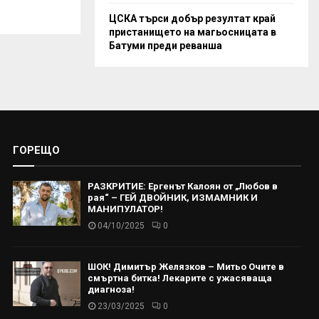
ЦСКА търси добър резултат край
пристанището на магьосницата в
Батуми преди реванша
ГОРЕЩО
РАЗКРИТИЕ: Ергенът Калоян от „Любов в
рая“ – ГЕЙ ДВОЙНИК, ИЗМАМНИК И
МАНИПУЛАТОР!
04/10/2025
0
ШОК! Димитър Желязков – Митьо Очите в
смъртна битка! Лекарите с ужасяваща
диагноза!
23/03/2025
0