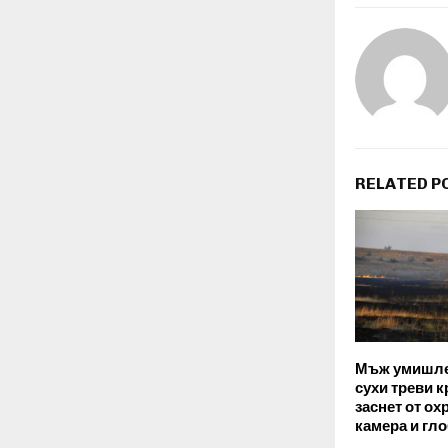
RELATED P
Мъж умишле
сухи треви к
заснет от о
камера и гл