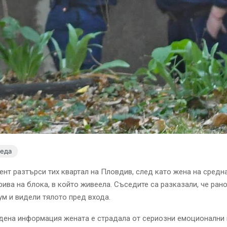
леда
нт разтърси тих квартал на Пловдив, след като жена на средн
рива на блока, в който живеела. Съседите са разказали, че ран
ум и видели тялото пред входа.
дена информация жената е страдала от сериозни емоционални