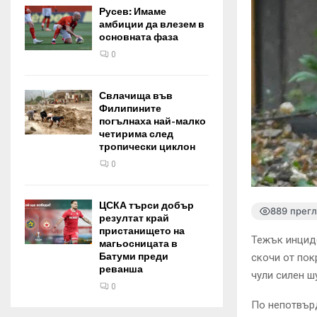
Русев: Имаме
амбиции да влезем в
основната фаза
0
Свлачища във
Филипините
погълнаха най-малко
четирима след
тропически циклон
0
ЦСКА търси добър
889 прег
резултат край
пристанището на
Тежък инциде
магьосницата в
Батуми преди
скочи от пок
реванша
чули силен ш
0
По непотвър