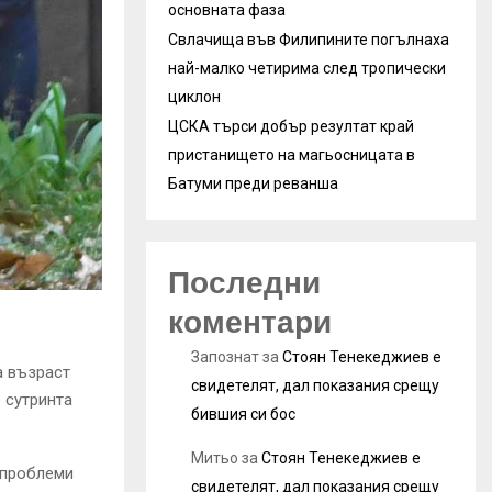
основната фаза
Свлачища във Филипините погълнаха
най-малко четирима след тропически
циклон
ЦСКА търси добър резултат край
пристанището на магьосницата в
Батуми преди реванша
Последни
коментари
Запознат
за
Стоян Тенекеджиев е
а възраст
свидетелят, дал показания срещу
о сутринта
бившия си бос
Митьо
за
Стоян Тенекеджиев е
 проблеми
свидетелят, дал показания срещу