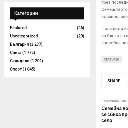
през последн
Семейството 
Категории
здравословн
Featured
(46)
Полицията из
на блока са 
Uncategorized
(29)
способна на 
България
(3 237)
Света
(1 772)
FEATURED
Скандали
(1 201)
Спорт
(1 645)
SHARE
PREVIOUS POST
Семейна во
се сбиха п
село