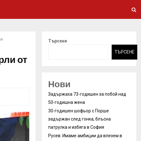
мя
Търсене
ТЪРСЕНЕ
рли от
Нови
Задържаха 73-годишен за побой над
50-годишна жена
30-годишен шофьор с Порше
задържан след гонка, блъсна
патрулка и избяга в София
Русев: Имаме амбиции да влезем в