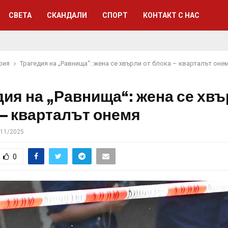
СВЕТА
СКАНДАЛИ
СПОРТ
КОНТАКТ С НАС
рия
Трагедия на „Равнища“: жена се хвърли от блока – кварталът оне
дия на „Равнища“: жена се хвъ
 – кварталът онемя
/11/2025
0