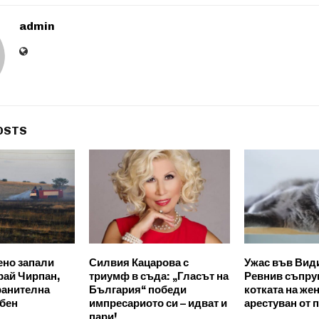
admin
OSTS
но запали
Силвия Кацарова с
Ужас във Вид
рай Чирпан,
триумф в съда: „Гласът на
Ревнив съпру
хранителна
България“ победи
котката на жен
обен
импресариото си – идват и
арестуван от 
пари!