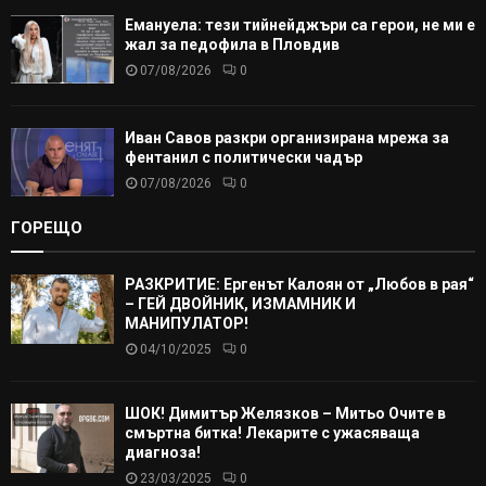
Емануела: тези тийнейджъри са герои, не ми е
жал за педофила в Пловдив
07/08/2026
0
Иван Савов разкри организирана мрежа за
фентанил с политически чадър
07/08/2026
0
ГОРЕЩО
РАЗКРИТИЕ: Ергенът Калоян от „Любов в рая“
– ГЕЙ ДВОЙНИК, ИЗМАМНИК И
МАНИПУЛАТОР!
04/10/2025
0
ШОК! Димитър Желязков – Митьо Очите в
смъртна битка! Лекарите с ужасяваща
диагноза!
23/03/2025
0