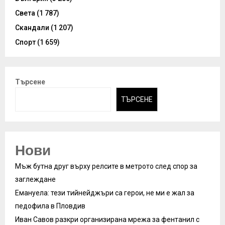
Света
(1 787)
Скандали
(1 207)
Спорт
(1 659)
Търсене
ТЪРСЕНЕ
Нови
Мъж бутна друг върху релсите в метрото след спор за
заглеждане
Емануела: тези тийнейджъри са герои, не ми е жал за
педофила в Пловдив
Иван Савов разкри организирана мрежа за фентанил с