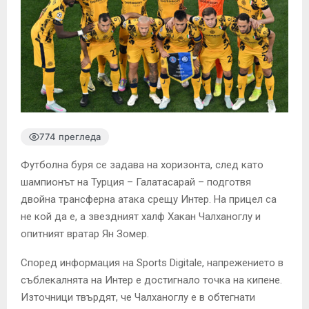
774 прегледа
Футболна буря се задава на хоризонта, след като
шампионът на Турция – Галатасарай – подготвя
двойна трансферна атака срещу Интер. На прицел са
не кой да е, а звездният халф Хакан Чалханоглу и
опитният вратар Ян Зомер.
Според информация на Sports Digitale, напрежението в
съблекалнята на Интер е достигнало точка на кипене.
Източници твърдят, че Чалханоглу е в обтегнати