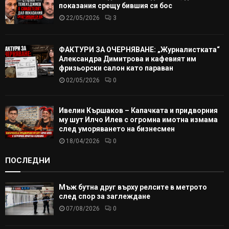
показания срещу бившия си бос
22/05/2026
3
ФАКТУРИ ЗА ОЧЕРНЯВАНЕ: „Журналистката“
Александра Димитрова и кафевият им
фризьорски салон като параван
02/05/2026
0
Ивелин Кършаков – Капачката и придворния
му шут Илчо Илев с огромна имотна измама
след уморяването на бизнесмен
18/04/2026
0
ПОСЛЕДНИ
Мъж бутна друг върху релсите в метрото
след спор за заглеждане
07/08/2026
0