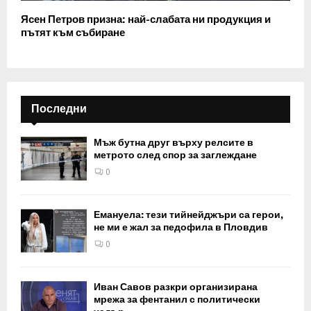
Ясен Петров призна: най-слабата ни продукция и
пътят към събиране
Последни
Мъж бутна друг върху релсите в
метрото след спор за заглеждане
0
Емануела: тези тийнейджъри са герои,
не ми е жал за педофила в Пловдив
0
Иван Савов разкри организирана
мрежа за фентанил с политически