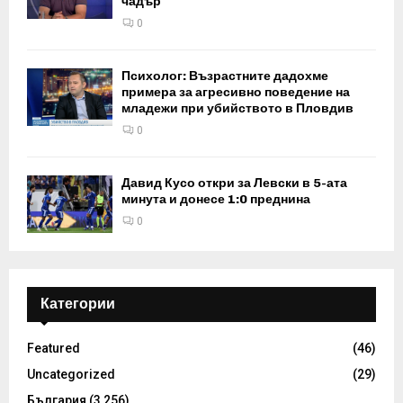
чадър
0
Психолог: Възрастните дадохме
примера за агресивно поведение на
младежи при убийството в Пловдив
0
Давид Кусо откри за Левски в 5-ата
минута и донесе 1:0 преднина
0
Категории
Featured
(46)
Uncategorized
(29)
България
(3 256)