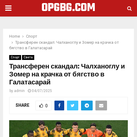
OPGBG.COM
PRIMARY
MENU
Home
Спорт
Трансферен скандал: Чалханоглу и Зомер на крачка от
бягство в Галатасарай
Спорт
Света
Трансферен скандал: Чалханоглу и
Зомер на крачка от бягство в
Галатасарай
by
admin
04/07/2025
SHARE
0