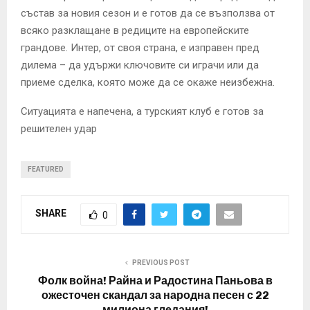
състав за новия сезон и е готов да се възползва от
всяко разклащане в редиците на европейските
грандове. Интер, от своя страна, е изправен пред
дилема – да удържи ключовите си играчи или да
приеме сделка, която може да се окаже неизбежна.
Ситуацията е напечена, а турският клуб е готов за
решителен удар
FEATURED
SHARE
0
PREVIOUS POST
Фолк война! Райна и Радостина Паньова в
ожесточен скандал за народна песен с 22
милиона гледания!