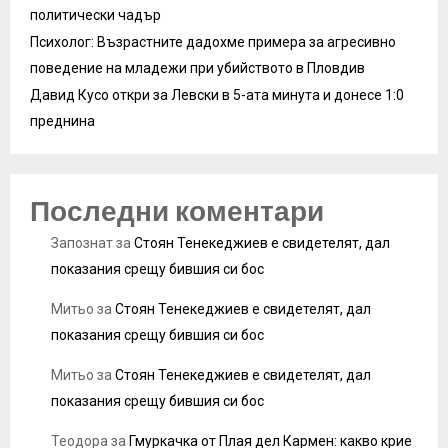
политически чадър
Психолог: Възрастните дадохме примера за агресивно
поведение на младежи при убийството в Пловдив
Давид Кусо откри за Левски в 5-ата минута и донесе 1:0
преднина
Последни коментари
Запознат
за
Стоян Тенекеджиев е свидетелят, дал
показания срещу бившия си бос
Митьо
за
Стоян Тенекеджиев е свидетелят, дал
показания срещу бившия си бос
Митьо
за
Стоян Тенекеджиев е свидетелят, дал
показания срещу бившия си бос
Теодора
за
Гмуркачка от Плая дел Кармен: какво крие