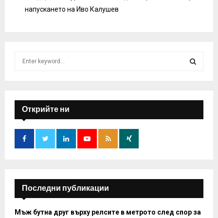
напускането на Иво Калушев
S
e
a
S
r
c
E
h
Открийте ни
f
A
o
r
R
:
C
H
Последни публикации
Мъж бутна друг върху релсите в метрото след спор за