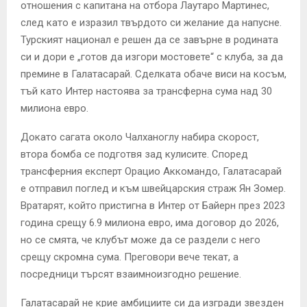
отношения с капитана на отбора Лаутаро Мартинес,
след като е изразил твърдото си желание да напусне.
Турският национал е решен да се завърне в родината
си и дори е „готов да изгори мостовете“ с клуба, за да
премине в Галатасарай. Сделката обаче виси на косъм,
тъй като Интер настоява за трансферна сума над 30
милиона евро.
Докато сагата около Чалханоглу набира скорост,
втора бомба се подготвя зад кулисите. Според
трансферния експерт Орацио Аккомандо, Галатасарай
е отправил поглед и към швейцарския страж Ян Зомер.
Вратарят, който пристигна в Интер от Байерн през 2023
година срещу 6.9 милиона евро, има договор до 2026,
но се смята, че клубът може да се раздели с него
срещу скромна сума. Преговори вече текат, а
посредници търсят взаимноизгодно решение.
Галатасарай не крие амбициите си да изгради звезден