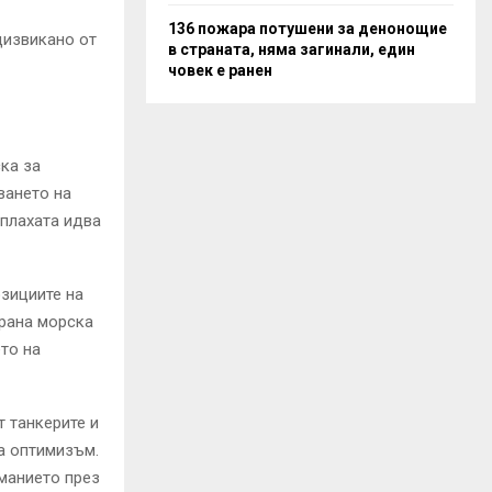
136 пожара потушени за денонощие
дизвикано от
в страната, няма загинали, един
човек е ранен
ка за
ването на
аплахата идва
зициите на
рана морска
то на
т танкерите и
за оптимизъм.
манието през