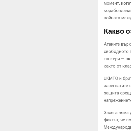
момент, кога
корабоплава
войната меж
Какво о
Атаките върх
свободното 
танкери — вк
както от кла
UKMTO и брит
засегнатите
защита среща
напрежениет
Засега няма 
фактът, че п
Международн