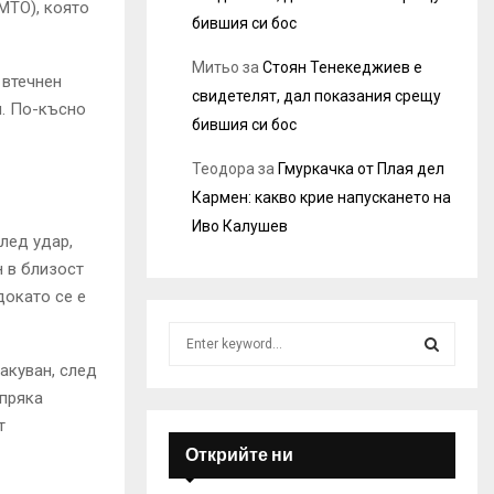
MTO), която
бившия си бос
Митьо
за
Стоян Тенекеджиев е
 втечнен
свидетелят, дал показания срещу
я. По-късно
бившия си бос
Теодора
за
Гмуркачка от Плая дел
Кармен: какво крие напускането на
Иво Калушев
след удар,
н в близост
докато се е
S
e
акуван, след
a
S
 пряка
r
т
c
E
h
Открийте ни
f
A