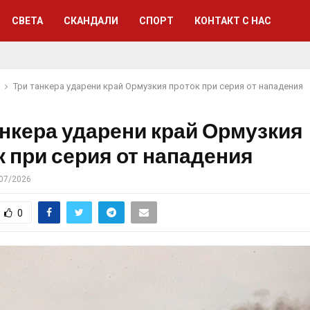
СВЕТА
СКАНДАЛИ
СПОРТ
КОНТАКТ С НАС
Три танкера ударени край Ормузкия проток при серия от нападения
анкера ударени край Ормузкия
к при серия от нападения
07/2026
0