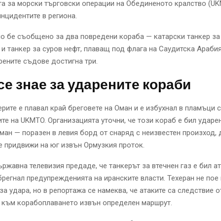
а за морски търговски операции на Обединеното кралство (UK
нцидентите в региона.
о бе съобщено за два повредени кораба — катарски танкер за
 и танкер за суров нефт, плаващ под флага на Саудитска Араби
рените съдове достигна три.
се знае за ударените кораби
ерите е плавал край бреговете на Оман и е избухнал в пламъци 
те на UKMTO. Организацията уточни, че този кораб е бил ударе
ман — поразен в левия борд от снаряд с неизвестен произход, 
е придвижи на юг извън Ормузкия проток.
ржавна телевизия предаде, че танкерът за втечнен газ е бил ат
брегнал предупрежденията на иранските власти. Техеран не пое
за удара, но в репортажа се намеква, че атаките са следствие о
 към корабоплаването извън определен маршрут.