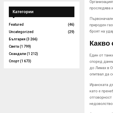
Организацият
проследява и
Категории
Първоначалн
Featured
(46)
природен газ
броят на уда
Uncategorized
(29)
България
(3 266)
Какво 
Света
(1 799)
Скандали
(1 212)
Един от танк
Спорт
(1 673)
според данни
до Лимах в О
опитвал да с
Иранската дъ
като е прене
отговорност 
недоволство