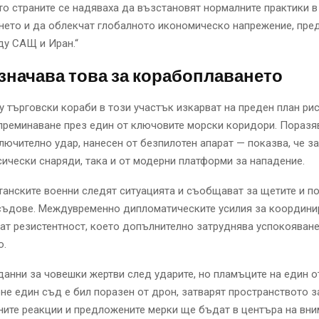
то страните се надяваха да възстановят нормалните практики в
нето и да облекчат глобалното икономическо напрежение, пре
ду САЩ и Иран.“
значава това за корабоплаването
у търговски кораби в този участък изкарват на преден план рис
преминаване през един от ключовите морски коридори. Поразя
лючително удар, нанесен от безпилотен апарат — показва, че з
сически снаряди, така и от модерни платформи за нападение.
анските военни следят ситуацията и съобщават за щетите и по
 съдове. Междувременно дипломатическите усилия за координи
т резистентност, което допълнително затруднява успокояване
о.
данни за човешки жертви след ударите, но пламъците на един о
оне един съд е бил поразен от дрон, затварят пространството 
ите реакции и предложените мерки ще бъдат в центъра на вни