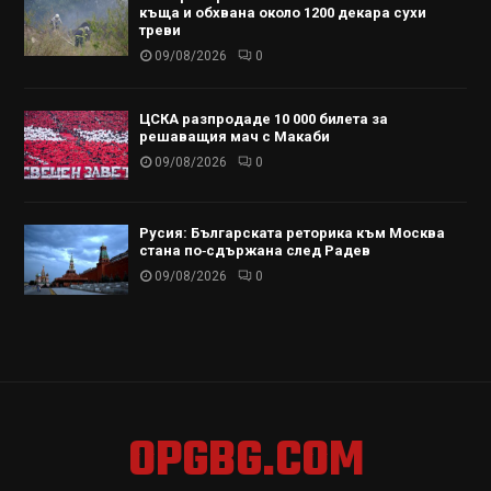
къща и обхвана около 1200 декара сухи
треви
09/08/2026
0
ЦСКА разпродаде 10 000 билета за
решаващия мач с Макаби
09/08/2026
0
Русия: Българската реторика към Москва
стана по‑сдържана след Радев
09/08/2026
0
OPGBG.COM