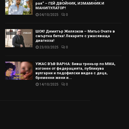
рая“ – ГЕЙ ДВОЙНИК, ИЗМАМНИК И
МАНИПУЛАТОР!
04/10/2025
0
ШОК! Димитър Желязков – Митьо Очите в
смъртна битка! Лекарите с ужасяваща
диагноза!
23/03/2025
0
УЖАС ВЪВ ВАРНА: Бивш треньор по ММА,
изгонен от федерацията, публикува
вулгарни и педофилски видеа с деца,
бременни жени и...
14/10/2025
0