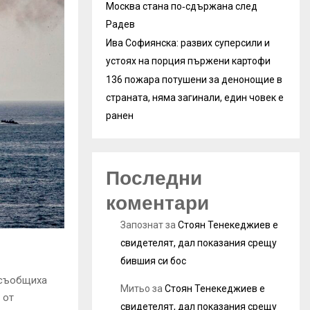
Москва стана по‑сдържана след
Радев
Ива Софиянска: развих суперсили и
устоях на порция пържени картофи
136 пожара потушени за денонощие в
страната, няма загинали, един човек е
ранен
Последни
коментари
Запознат
за
Стоян Тенекеджиев е
свидетелят, дал показания срещу
бившия си бос
 съобщиха
Митьо
за
Стоян Тенекеджиев е
 от
свидетелят, дал показания срещу