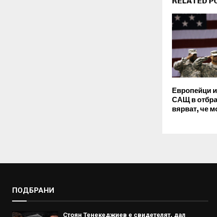
RELATED P
Европейци и
САЩ в отбра
вярват, че м
ПОДБРАНИ
Стоян Тенекеджиев е свидетелят, дал