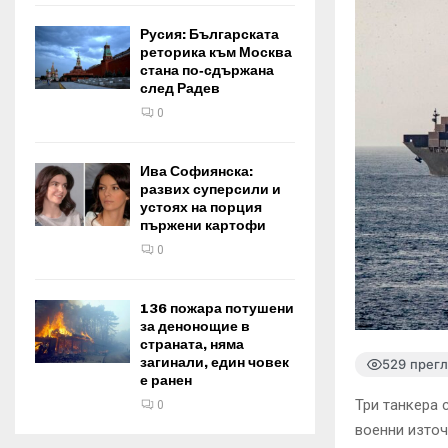
Русия: Българската
реторика към Москва
стана по‑сдържана
след Радев
0
Ива Софиянска:
развих суперсили и
устоях на порция
пържени картофи
0
136 пожара потушени
за денонощие в
страната, няма
загинали, един човек
529 прег
е ранен
Три танкера 
0
военни източ