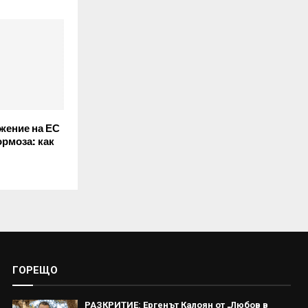
жение на ЕС
рмоза: как
ГОРЕЩО
РАЗКРИТИЕ: Ергенът Калоян от „Любов в