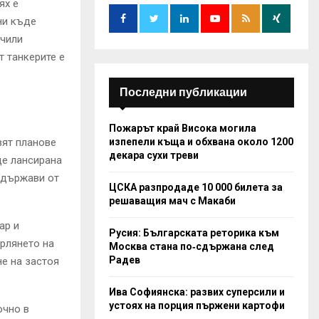
o
ях е
r
R
ни къде
:
учили
C
т танкерите е
H
Последни публикации
Пожарът край Висока могила
изпепели къща и обхвана около 1200
вят планове
декара сухи треви
де лансирана
 държави от
ЦСКА разпродаде 10 000 билета за
решаващия мач с Макаби
ар и
Русия: Българската реторика към
рлянето на
Москва стана по‑сдържана след
Радев
е на застоя
Ива Софиянска: развих суперсили и
устоях на порция пържени картофи
очно в