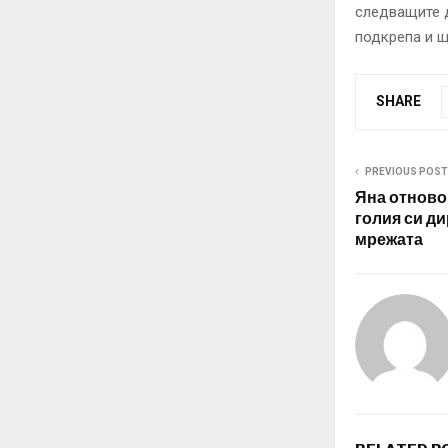
следващите д
подкрепа и щ
SHARE
PREVIOUS POST
Яна отново
голия си ди
мрежата