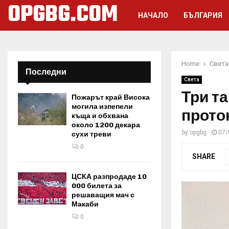
OPGBG.COM
НАЧАЛО
БЪЛГАРИЯ
Home
Света
Последни
Света
Три т
Пожарът край Висока
могила изпепели
прото
къща и обхвана
около 1200 декара
by
opgbg
07/
сухи треви
0
SHARE
ЦСКА разпродаде 10
000 билета за
решаващия мач с
Макаби
0