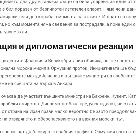
ението два други танкера също са били ударени; за един от т
 е бил поразен от безпилотен летателен апарат. Няма ясни дан
намирали тези два кораба в момента на атаките. И двата са пол
и, но към момента няма сведения за пострадали, а поне един о
туването си.
ация и дипломатически реакции
нцидентите Франция и Великобритания обявиха, че ще предста
ионална морска мисия в Ормузкия проток. Инициативата ще бъ
 преговорите между Алианса и външните министри на арабските
еме на срещата на върха в Анкара.
 очаква да участват външните министри на Бахрейн, Кувейт, Кат
арабски емирства. Дипломати обаче предупреждават, че отхвъ
 от страна на Иран прави малко вероятно бързото преодоляван
 на отварянето и обезопасяването на важния морски път.
 заплашват да блокират корабния трафик в Ормузкия проток т