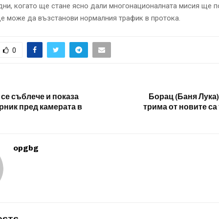
ни, когато ще стане ясно дали многонационалната мисия ще п
е може да възстанови нормалния трафик в протока.
0
 се съблече и показа
Борац (Баня Лука)
рник пред камерата в
трима от новите са
opgbg