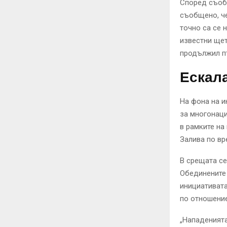
Според съобщ
съобщено, че
точно са се 
известни щет
продължил пъ
Ескал
На фона на и
за многонац
в рамките на
Залива по вр
В срещата се
Обединените 
инициативата
по отношение
„Нападенията