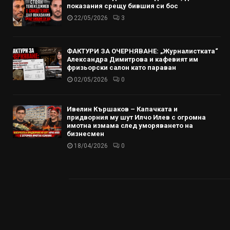
показания срещу бившия си бос
22/05/2026
3
ФАКТУРИ ЗА ОЧЕРНЯВАНЕ: „Журналистката“
Александра Димитрова и кафевият им
фризьорски салон като параван
02/05/2026
0
Ивелин Кършаков – Капачката и
придворния му шут Илчо Илев с огромна
имотна измама след уморяването на
бизнесмен
18/04/2026
0