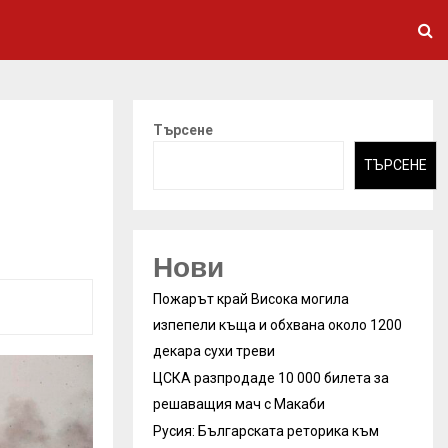
Търсене
ТЪРСЕНЕ
Нови
Пожарът край Висока могила
изпепели къща и обхвана около 1200
декара сухи треви
ЦСКА разпродаде 10 000 билета за
решаващия мач с Макаби
Русия: Българската реторика към