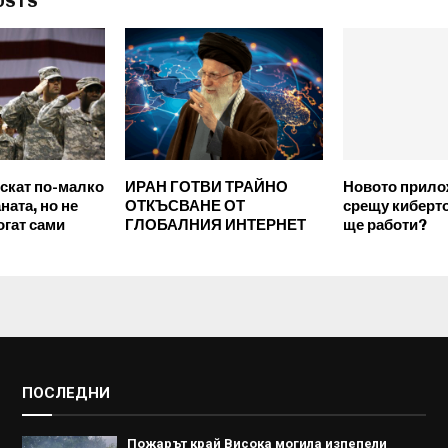
OSTS
скат по-малко
ИРАН ГОТВИ ТРАЙНО
Новото прило
ната, но не
ОТКЪСВАНЕ ОТ
срещу киберто
огат сами
ГЛОБАЛНИЯ ИНТЕРНЕТ
ще работи?
ПОСЛЕДНИ
Пожарът край Висока могила изпепели