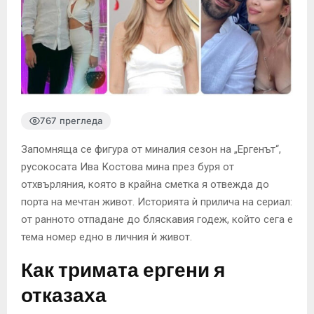
767 прегледа
Запомняща се фигура от миналия сезон на „Ергенът“,
русокосата Ива Костова мина през буря от
отхвърляния, която в крайна сметка я отвежда до
порта на мечтан живот. Историята ѝ прилича на сериал:
от ранното отпадане до бляскавия годеж, който сега е
тема номер едно в личния ѝ живот.
Как тримата ергени я
отказаха