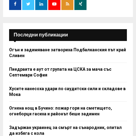
r
R
:
C
H
Последни публикации
Огън и задимяване затвориха Подбалканския път край
Сливен
Пиедраита е аут от групата на ЦСКА за мача със
Септември София
Хусите нанесоха удари по саудитски сили и складове в
Мока
Огнена нощ в Бучино: пожар горя на сметището,
огнеборци гасиха и районът беше задимен
Задържан украинец за смърт на сънародник, опитал
да избяга с кола