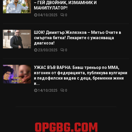
– ГЕЙ ДВОЙНИК, ИЗМАМНИК И
МАНИПУЛАТОР!
04/10/2025
0
ШОК! Димитър Желязков – Митьо Очите в
смъртна битка! Лекарите с ужасяваща
диагноза!
23/03/2025
0
УЖАС ВЪВ ВАРНА: Бивш треньор по ММА,
изгонен от федерацията, публикува вулгарни
и педофилски видеа с деца, бременни жени
и...
14/10/2025
0
OPGBG.COM