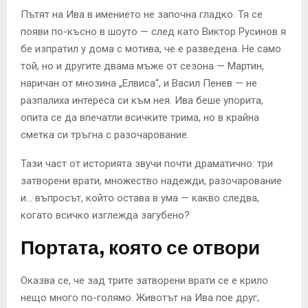
Пътят на Ива в имението не започна гладко. Тя се
появи по-късно в шоуто — след като Виктор Русинов я
бе изпратил у дома с мотива, че е разведена. Не само
той, но и другите двама мъже от сезона — Мартин,
наричан от мнозина „Елвиса“, и Васил Пенев — не
разпалиха интереса си към нея. Ива беше упорита,
опита се да впечатли всичките трима, но в крайна
сметка си тръгна с разочарование.
Тази част от историята звучи почти драматично: три
затворени врати, множество надежди, разочарование
и… въпросът, който остава в ума — какво следва,
когато всичко изглежда загубено?
Портата, която се отвори
Оказва се, че зад трите затворени врати се е крило
нещо много по-голямо. Животът на Ива пое друг,