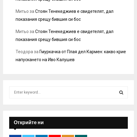
Митьо
за
Стоян Тенекеджиев е свидетелят, дал
показания срещу бившия си бос
Митьо
за
Стоян Тенекеджиев е свидетелят, дал
показания срещу бившия си бос
Теодора
за
Гмуркачка от Плая дел Кармен: какво крие
напускането на Иво Калушев
S
e
a
S
r
c
E
h
Открийте ни
f
A
o