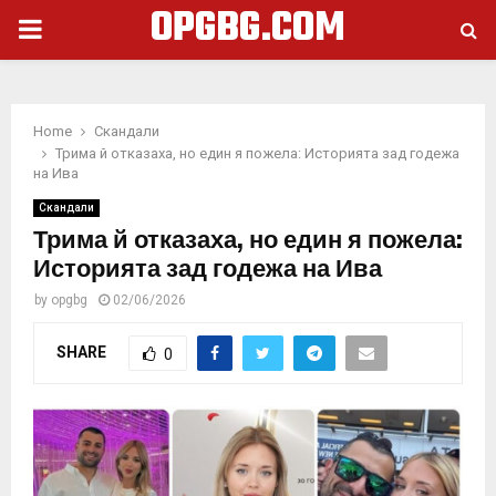
OPGBG.COM
PRIMARY
MENU
Home
Скандали
Трима й отказаха, но един я пожела: Историята зад годежа
на Ива
Скандали
Трима й отказаха, но един я пожела:
Историята зад годежа на Ива
by
opgbg
02/06/2026
SHARE
0