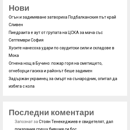
Нови
Огън и задимяване затвориха Подбалканския път край
Сливен
Пиедраита е аут от групата на ЦСКА за мача със
Септември София
Хусите нанесоха удари по саудитски сили и складове в
Мока
Огнена нощ в Бучино: пожар горя на сметището,
огнеборци гасиха и районът беше задимен
Задържан украинец за смърт на сънародник, опитал да
избяга с кола
Последни коментари
Запознат
за
Стоян Тенекеджиев е свидетелят, дал
показания срещу бившия си бос