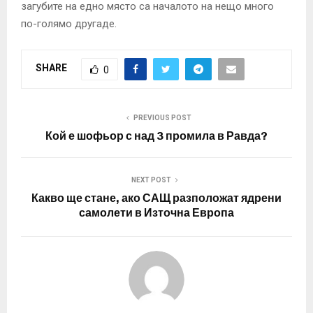
загубите на едно място са началото на нещо много
по-голямо другаде.
SHARE
0
PREVIOUS POST
Кой е шофьор с над 3 промила в Равда?
NEXT POST
Какво ще стане, ако САЩ разположат ядрени
самолети в Източна Европа