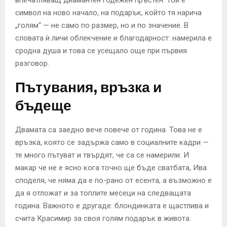
символ на ново начало, на подарък, който тя нарича
„голям“ — не само по размер, но и по значение. В
словата ѝ личи облекчение и благодарност: намерила е
сродна душа и това се усещало още при първия
разговор.
Пътувания, връзка и
бъдеще
Двамата са заедно вече повече от година. Това не е
връзка, която се задържа само в социалните кадри —
те много пътуват и твърдят, че са се намерили. И
макар че не е ясно кога точно ще бъде сватбата, Ива
споделя, че няма да е по-рано от есента, а възможно е
да я отложат и за топлите месеци на следващата
година. Важното е другаде: блондинката е щастлива и
счита Красимир за своя голям подарък в живота.