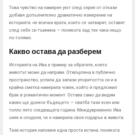
Това чувство на намерен уют след серия от откази
добавя допълнително драматично измерение на
историята: не всички врати, които се затварят, оставят
след себе си тъмнина — понякога зад тях чака нещо
по-голямо.
Какво остава да разберем
Историята на Ива е пример за обратите, които
животът може да направи. Отхвърлена в публично
пространство, успяла да запази упоритостта си и в
крайна сметка намерила човек, който ѝ предложил
брак в романтичен момент. Остава само да видим
какво ще донесе бъдещето — сватба тази есен или
топло лято следващата година. Междувременно Ива
сияе и споделя, че е намерила своя подарък в живота.
Тази история напомня една проста истина: понякога