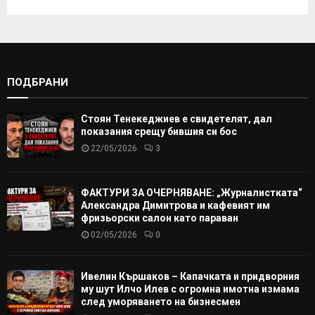
ПОДБРАНИ
Стоян Тенекеджиев е свидетелят, дал
показания срещу бившия си бос
22/05/2026
3
ФАКТУРИ ЗА ОЧЕРНЯВАНЕ: „Журналистката“
Александра Димитрова и кафевият им
фризьорски салон като параван
02/05/2026
0
Ивелин Кършаков – Капачката и придворния
му шут Илчо Илев с огромна имотна измама
след уморяването на бизнесмен