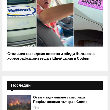
Столичен таксиджия посегна и обиди българска
хореографка, живееща в Швейцария в София
Последни
Огън и задимяване затвориха
Подбалканския път край Сливен
0