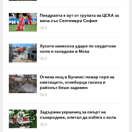
Пиедраита е аут от групата на ЦСКА за
мача със Септември София
0
Хусите нанесоха удари по саудитски
сили и складове в Мока
0
Огнена нощ в Бучино: пожар горя на
сметището, огнеборци гасиха и
районът беше задимен
0
Задържан украинец за смърт на
сънародник, опитал да избяга с кола
0