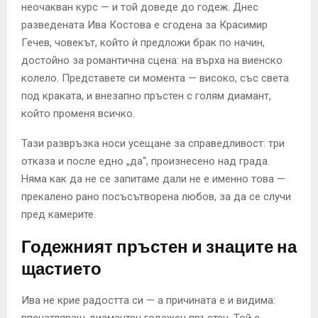
неочакван курс — и той доведе до годеж. Днес
разведената Ива Костова е сгодена за Красимир
Гечев, човекът, който ѝ предложи брак по начин,
достойно за романтична сцена: на върха на виенско
колело. Представете си момента — високо, със света
под краката, и внезапно пръстен с голям диамант,
който променя всичко.
Тази развръзка носи усещане за справедливост: три
отказа и после едно „да“, произнесено над града.
Няма как да не се запитаме дали не е именно това —
прекалено рано посъсътворена любов, за да се случи
пред камерите.
Годежният пръстен и знаците на
щастието
Ива не крие радостта си — а причината е и видима:
впечатляващ диамантен годежен пръстен. Той е