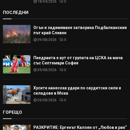
18/04/2026
0
ПОСЛЕДНИ
Огън и задимяване затвориха Подбалканския
път край Сливен
09/08/2026
0
Пиедраита е аут от групата на ЦСКА за мача
със Септември София
09/08/2026
0
Хусите нанесоха удари по саудитски сили и
складове в Мока
09/08/2026
0
ГОРЕЩО
РАЗКРИТИЕ: Ергенът Калоян от „Любов в рая“