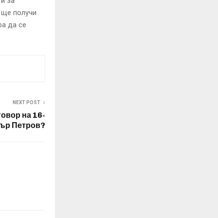
и за
 ще получи
ра да се
NEXT POST
говор на 16-
ър Петров?