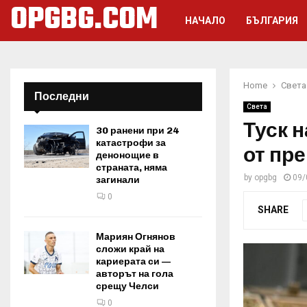
OPGBG.COM
НАЧАЛО
БЪЛГАРИЯ
Home
Света
Последни
Света
Туск 
30 ранени при 24
катастрофи за
от пр
денонощие в
страната, няма
by
opgbg
09/
загинали
0
SHARE
Мариян Огнянов
сложи край на
кариерата си —
авторът на гола
срещу Челси
0