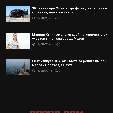
30 ранени при 24 катастрофи за денонощие в
страната, няма загинали
08/08/2026
0
Мариян Огнянов сложи край на кариерата си
— авторът на гола срещу Челси
08/08/2026
0
ЕС критикува ТикТок и Мета за ролята им при
масовия преход в Сеута
08/08/2026
0