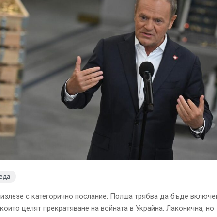
еда
излезе с категорично послание: Полша трябва да бъде включе
 които целят прекратяване на войната в Украйна. Лаконична, но