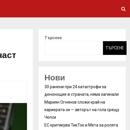
Търсене
ТЪРСЕНЕ
част
Нови
30 ранени при 24 катастрофи за
денонощие в страната, няма загинали
Мариян Огнянов сложи край на
кариерата си — авторът на гола срещу
Челси
ЕС критикува ТикТок и Мета за ролята