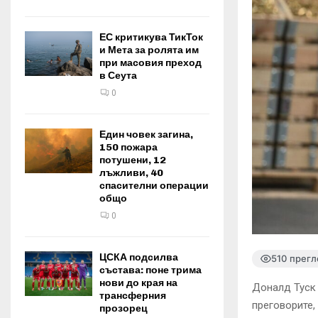
ЕС критикува ТикТок
и Мета за ролята им
при масовия преход
в Сеута
0
Един човек загина,
150 пожара
потушени, 12
лъжливи, 40
спасителни операции
общо
0
ЦСКА подсилва
510 прегл
състава: поне трима
нови до края на
Доналд Туск 
трансферния
преговорите,
прозорец