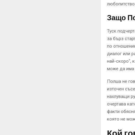
любопитство
Защо П
Туск подчерт
за бърз стар
по отношение
диалог или р
най-скоро“, 
може да има 
Полша не гов
източен съсе
нахлуващи ру
очертава кат
факти обясня
която не мож
Кой го