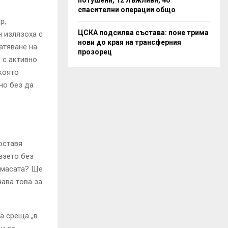
спасителни операции общо
р,
ЦСКА подсилва състава: поне трима
 излязоха с
нови до края на трансферния
атяване на
прозорец
 с активно
която
но без да
оставя
взето без
а масата? Ще
ава това за
а среща „в