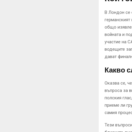
В Лондон се 
германският
общо изявлен
войната и по
участие на С
водещите зап
дават финалн
Какво с
Оказва се, ч
въпроса за в
полския глас
приеме ли гр
самия процес
Тези въпроси