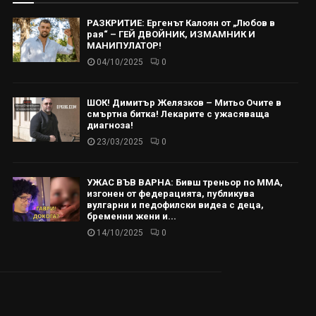
РАЗКРИТИЕ: Ергенът Калоян от „Любов в
рая“ – ГЕЙ ДВОЙНИК, ИЗМАМНИК И
МАНИПУЛАТОР!
04/10/2025
0
ШОК! Димитър Желязков – Митьо Очите в
смъртна битка! Лекарите с ужасяваща
диагноза!
23/03/2025
0
УЖАС ВЪВ ВАРНА: Бивш треньор по ММА,
изгонен от федерацията, публикува
вулгарни и педофилски видеа с деца,
бременни жени и...
14/10/2025
0