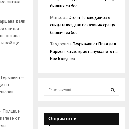
ямо питане
бившия си бос
Митьо
за
Стоян Тенекеджиев е
Варшава дали
свидетелят, дал показания срещу
се опитват
бившия си бос
не остана
 и кой ще
Теодора
за
Гмуркачка от Плая дел
Кармен: какво крие напускането на
Иво Калушев
и Германия —
ци на
S
решаваш
e
a
S
r
и Полша, и
c
E
h
 излезе от
Открийте ни
f
A
уди