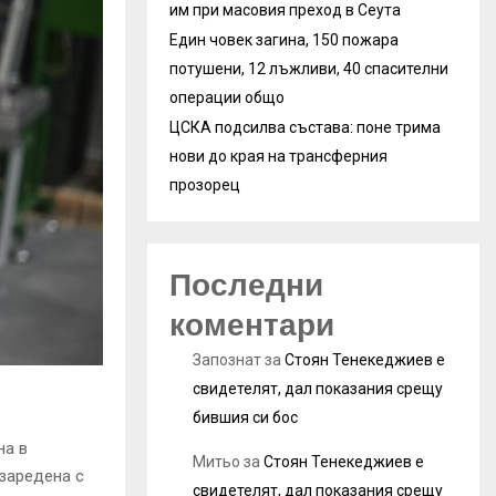
им при масовия преход в Сеута
Един човек загина, 150 пожара
потушени, 12 лъжливи, 40 спасителни
операции общо
ЦСКА подсилва състава: поне трима
нови до края на трансферния
прозорец
Последни
коментари
Запознат
за
Стоян Тенекеджиев е
свидетелят, дал показания срещу
бившия си бос
на в
Митьо
за
Стоян Тенекеджиев е
 заредена с
свидетелят, дал показания срещу