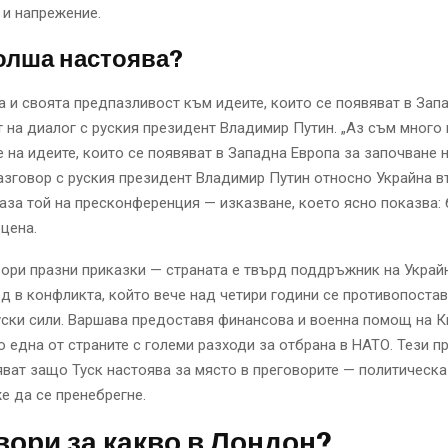
 и напрежение.
олша настоява?
а и своята предпазливост към идеите, които се появяват в Зап
т на диалог с руския президент Владимир Путин. „Аз съм много
 на идеите, които се появяват в Западна Европа за започване 
азговор с руския президент Владимир Путин относно Украйна 
каза той на пресконференция — изказване, което ясно показва:
цена.
ори празни приказки — страната е твърд поддръжник на Украйн
д в конфликта, който вече над четири години се противопостав
ски сили. Варшава предоставя финансова и военна помощ на К
о една от страните с големи разходи за отбрана в НАТО. Тези п
ват защо Туск настоява за място в преговорите — политическа
е да се пренебрегне.
вори за какво в Лондон?