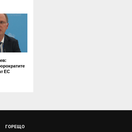
ев:
бюрократите
ат ЕС
ГОРЕЩО