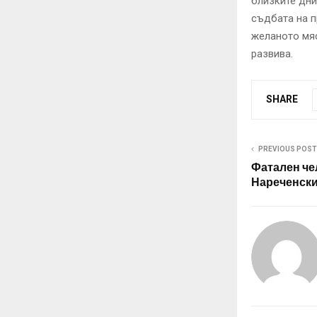
близките дни
съдбата на п
желаното мяс
развива.
SHARE
PREVIOUS POST
Фатален че
Нареченски