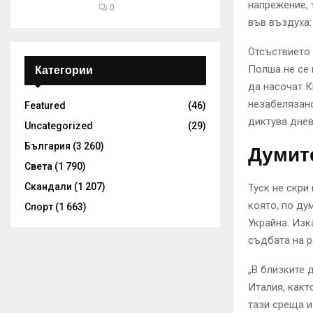
напрежение, 
0
във въздуха:
Отсъствието 
Полша не се 
Категории
да насочат К
незабелязано
Featured
(46)
диктува днев
Uncategorized
(29)
България
(3 260)
Думите
Света
(1 790)
Скандали
(1 207)
Туск не скри
която, по ду
Спорт
(1 663)
Украйна. Изк
съдбата на р
„В близките 
Италия, какт
тази среща и