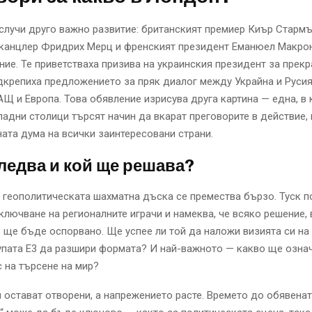
случи друго важно развитие: британският премиер Киър Стармъ
 канцлер Фридрих Мерц и френският президент Еманюел Макрон
ие. Те приветстваха призива на украинския президент за прекр
дкрепиха предложението за пряк диалог между Украйна и Русия
АЩ и Европа. Това обявление изрисува друга картина — една, в 
адни столици търсят начин да вкарат преговорите в действие, 
ата дума на всички заинтересовани страни.
ледва и кой ще решава?
е геополитическата шахматна дъска се премества бързо. Туск п
ключване на регионалните играчи и намеква, че всяко решение, 
, ще бъде оспорвано. Ще успее ли той да наложи визията си н
упата Е3 да разшири формата? И най-важното — какво ще означ
 на търсене на мир?
 остават отворени, а напрежението расте. Времето до обявенат