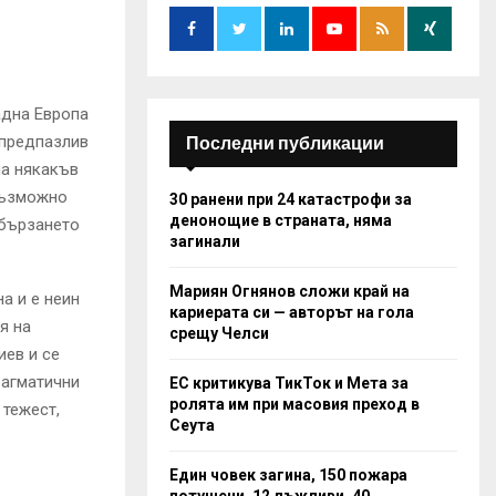
o
r
R
:
C
адна Европа
H
 предпазлив
Последни публикации
на някакъв
възможно
30 ранени при 24 катастрофи за
денонощие в страната, няма
 бързането
загинали
Мариян Огнянов сложи край на
а и е неин
кариерата си — авторът на гола
я на
срещу Челси
иев и се
рагматични
ЕС критикува ТикТок и Мета за
ролята им при масовия преход в
 тежест,
Сеута
Един човек загина, 150 пожара
потушени, 12 лъжливи, 40