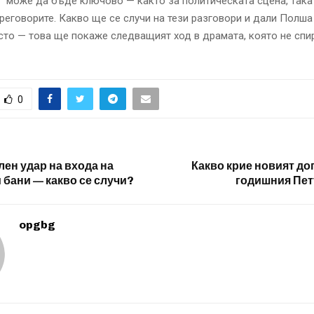
“ може да бъде ключово — както за политическата сцена, така 
реговорите. Какво ще се случи на тези разговори и дали Полша
то — това ще покаже следващият ход в драмата, която не спи
0
лен удар на входа на
Какво крие новият до
 бани — какво се случи?
годишния Пет
opgbg