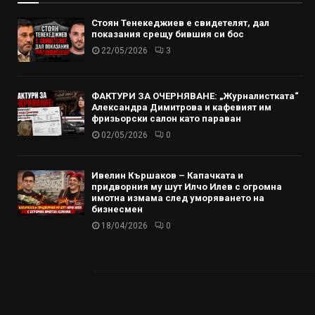
Стоян Тенекеджиев е свидетелят, дал
показания срещу бившия си бос
22/05/2026
3
ФАКТУРИ ЗА ОЧЕРНЯВАНЕ: „Журналистката“
Александра Димитрова и кафевият им
фризьорски салон като параван
02/05/2026
0
Ивелин Кършаков – Капачката и
придворния му шут Илчо Илев с огромна
имотна измама след уморяването на
бизнесмен
18/04/2026
0