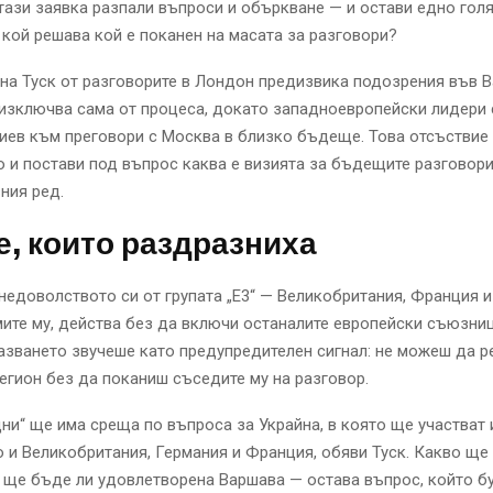
тази заявка разпали въпроси и объркване — и остави едно гол
 кой решава кой е поканен на масата за разговори?
на Туск от разговорите в Лондон предизвика подозрения във 
изключва сама от процеса, докато западноевропейски лидери 
иев към преговори с Москва в близко бъдеще. Това отсъствие 
 и постави под въпрос каква е визията за бъдещите разговори
ния ред.
, които раздразниха
 недоволството си от групата „Е3“ — Великобритания, Франция 
мите му, действа без да включи останалите европейски съюзни
азването звучеше като предупредителен сигнал: не можеш да 
егион без да поканиш съседите му на разговор.
дни“ ще има среща по въпроса за Украйна, в която ще участват 
о и Великобритания, Германия и Франция, обяви Туск. Какво ще
 ще бъде ли удовлетворена Варшава — остава въпрос, който б