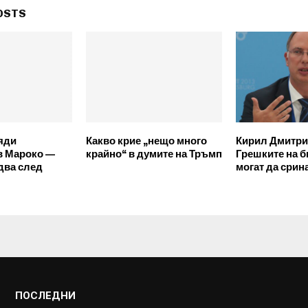
OSTS
яди
Какво крие „нещо много
Кирил Дмитри
в Мароко —
крайно“ в думите на Тръмп
Грешките на 
два след
могат да срин
ПОСЛЕДНИ