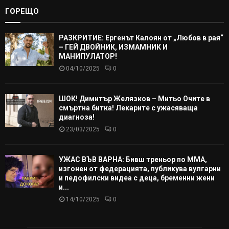
ГОРЕЩО
РАЗКРИТИЕ: Ергенът Калоян от „Любов в рая“
– ГЕЙ ДВОЙНИК, ИЗМАМНИК И
МАНИПУЛАТОР!
04/10/2025
0
ШОК! Димитър Желязков – Митьо Очите в
смъртна битка! Лекарите с ужасяваща
диагноза!
23/03/2025
0
УЖАС ВЪВ ВАРНА: Бивш треньор по ММА,
изгонен от федерацията, публикува вулгарни
и педофилски видеа с деца, бременни жени
и...
14/10/2025
0