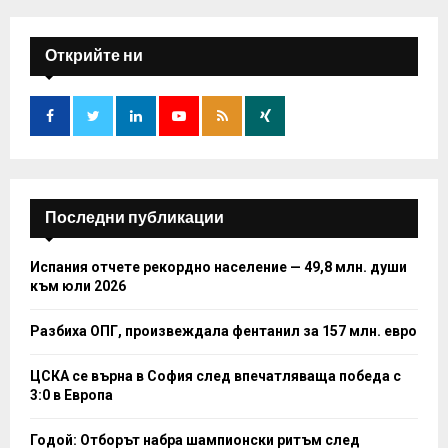
r
c
E
h
Открийте ни
f
A
o
r
R
:
C
H
Последни публикации
Испания отчете рекордно население — 49,8 млн. души
към юли 2026
Разбиха ОПГ, произвеждала фентанил за 157 млн. евро
ЦСКА се върна в София след впечатляваща победа с
3:0 в Европа
Годой: Отборът набра шампионски ритъм след