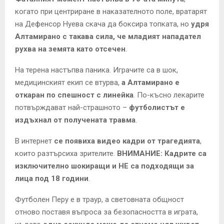
когато при центриране в наказателното поле, вратарят
на Дефенсор Нуева скача да боксира топката, но
удря
Алтамирано с такава сила, че младият нападател
рухва на земята като отсечен
.
На терена настъпва паника. Играчите са в шок,
медицинският екип се втурва,
а Алтамирано е
откаран по спешност с линейка
. По-късно лекарите
потвърждават най-страшното –
футболистът е
издъхнал от получената травма
.
В интернет
се появиха видео кадри от трагедията
,
които разтърсиха зрителите.
ВНИМАНИЕ: Кадрите са
изключително шокиращи и НЕ са подходящи за
лица под 18 години
.
Футболен Перу е в траур, а световната общност
отново поставя въпроса за безопасността в играта,