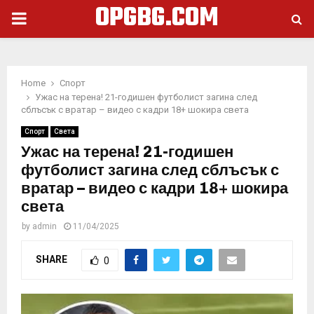
OPGBG.COM
PRIMARY
MENU
Home
Спорт
Ужас на терена! 21-годишен футболист загина след
сблъсък с вратар – видео с кадри 18+ шокира света
Спорт
Света
Ужас на терена! 21-годишен
футболист загина след сблъсък с
вратар – видео с кадри 18+ шокира
света
by
admin
11/04/2025
SHARE
0