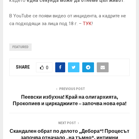
където
една секунда може да отнеме цял живот
.
В YouTube се появи видео от инцидента, а кадрите не
са подходящи за лица под 18 г. –
ТУК
!
FEATURED
SHARE
0
PREVIOUS POST
Пеевски избухна! Край на олигархията,
Прокопиев и циркаджиите – започва нова ера!
NEXT POST
Скандален обрат по делото „Дебора“! Процесът
започва отначало „на тъмно“, интимни