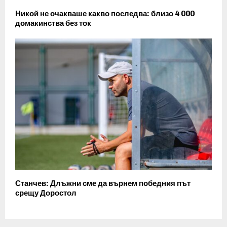
Никой не очакваше какво последва: близо 4 000
домакинства без ток
Станчев: Длъжни сме да върнем победния път
срещу Доростол