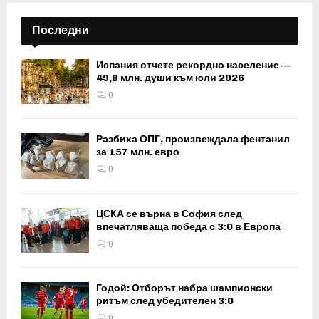
Последни
Испания отчете рекордно население —
49,8 млн. души към юли 2026
0
Разбиха ОПГ, произвеждала фентанил
за 157 млн. евро
0
ЦСКА се върна в София след
впечатляваща победа с 3:0 в Европа
0
Годой: Отборът набра шампионски
ритъм след убедителен 3:0
0