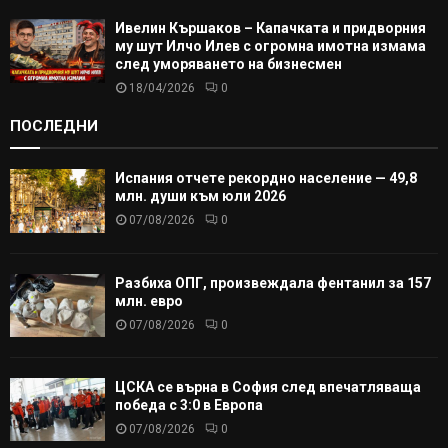
Ивелин Кършаков – Капачката и придворния
му шут Илчо Илев с огромна имотна измама
след уморяването на бизнесмен
18/04/2026
0
ПОСЛЕДНИ
Испания отчете рекордно население — 49,8
млн. души към юли 2026
07/08/2026
0
Разбиха ОПГ, произвеждала фентанил за 157
млн. евро
07/08/2026
0
ЦСКА се върна в София след впечатляваща
победа с 3:0 в Европа
07/08/2026
0