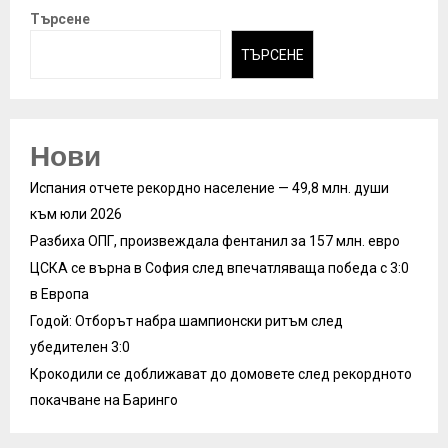
Търсене
ТЪРСЕНЕ
Нови
Испания отчете рекордно население — 49,8 млн. души
към юли 2026
Разбиха ОПГ, произвеждала фентанил за 157 млн. евро
ЦСКА се върна в София след впечатляваща победа с 3:0
в Европа
Годой: Отборът набра шампионски ритъм след
убедителен 3:0
Крокодили се доближават до домовете след рекордното
покачване на Баринго