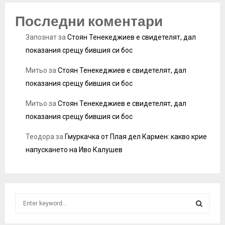
Последни коментари
Запознат
за
Стоян Тенекеджиев е свидетелят, дал
показания срещу бившия си бос
Митьо
за
Стоян Тенекеджиев е свидетелят, дал
показания срещу бившия си бос
Митьо
за
Стоян Тенекеджиев е свидетелят, дал
показания срещу бившия си бос
Теодора
за
Гмуркачка от Плая дел Кармен: какво крие
напускането на Иво Калушев
S
e
a
S