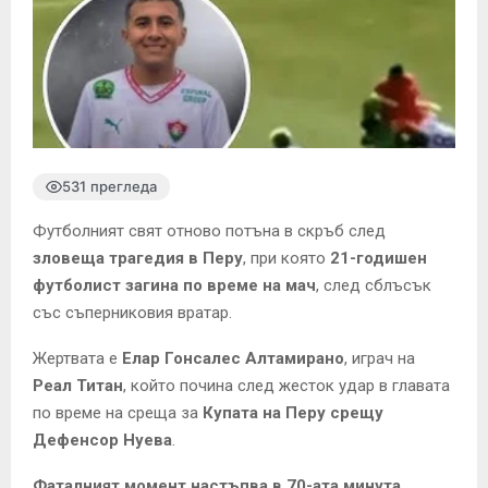
531 прегледа
Футболният свят отново потъна в скръб след
зловеща трагедия в Перу
, при която
21-годишен
футболист загина по време на мач
, след сблъсък
със съперниковия вратар.
Жертвата е
Елар Гонсалес Алтамирано
, играч на
Реал Титан
, който почина след жесток удар в главата
по време на среща за
Купата на Перу срещу
Дефенсор Нуева
.
Фаталният момент настъпва в 70-ата минута
,