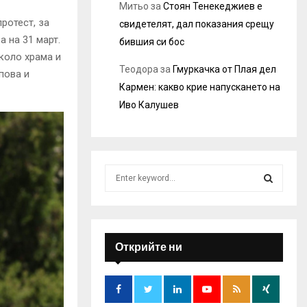
Митьо
за
Стоян Тенекеджиев е
ротест, за
свидетелят, дал показания срещу
а на 31 март.
бившия си бос
коло храма и
Теодора
за
Гмуркачка от Плая дел
пова и
Кармен: какво крие напускането на
Иво Калушев
S
e
a
S
r
c
E
h
Открийте ни
f
A
o
r
R
: