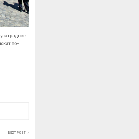
руги градове
искат по-
NEXT POST