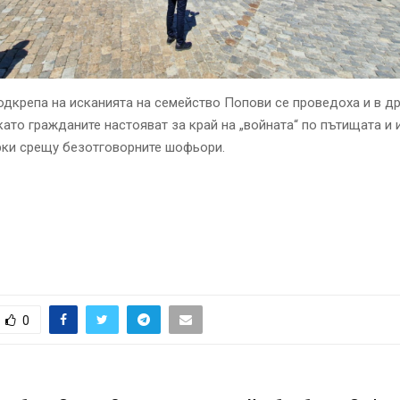
одкрепа на исканията на семейство Попови се проведоха и в д
 като гражданите настояват за край на „войната“ по пътищата и 
рки срещу безотговорните шофьори.
0