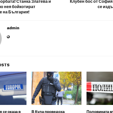
орбата! Станка Златева и
Клубен бос от София
ло нея бойкотират
се издъ
 на България!
admin
OSTS
 се оказа в
В Кула проведоха
Половината м