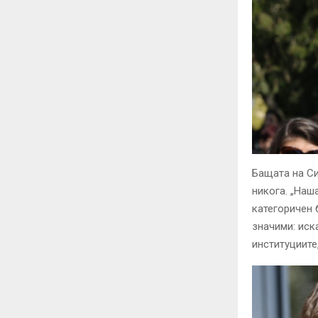
Бащата на Си
никога. „Наш
категоричен 
значими: иск
институциите