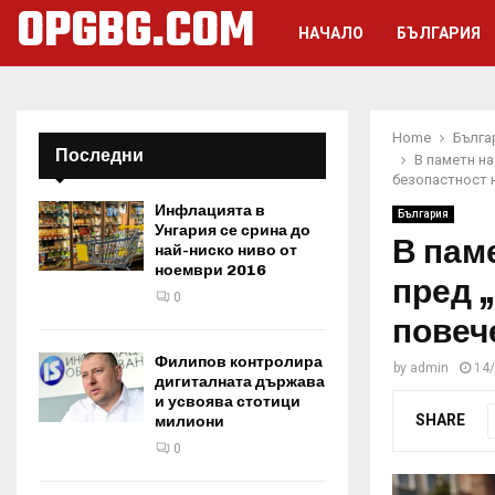
OPGBG.COM
НАЧАЛО
БЪЛГАРИЯ
Home
Бълга
Последни
В паметн н
безопастност н
Инфлацията в
България
Унгария се срина до
В пам
най-ниско ниво от
ноември 2016
пред 
0
повеч
Филипов контролира
by
admin
14
дигиталната държава
и усвоява стотици
SHARE
милиони
0