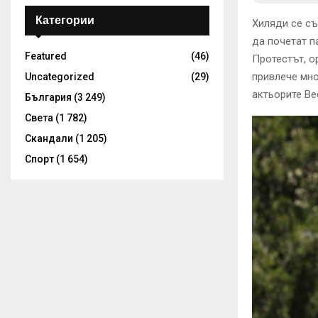
Категории
Хиляди се съ
да почетат п
Featured
(46)
Протестът, о
привлече мно
Uncategorized
(29)
актьорите Ве
България
(3 249)
Света
(1 782)
Скандали
(1 205)
Спорт
(1 654)