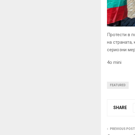
Протести в п
на страната,
сериозни ме
4o mini
FEATURED
SHARE
PREVIOUS POST