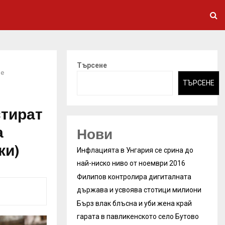
Търсене
че
ТЪРСЕНЕ
стират
а
Нови
ки)
Инфлацията в Унгария се срина до
най-ниско ниво от ноември 2016
Филипов контролира дигиталната
държава и усвоява стотици милиони
Бърз влак блъсна и уби жена край
гарата в павликенското село Бутово