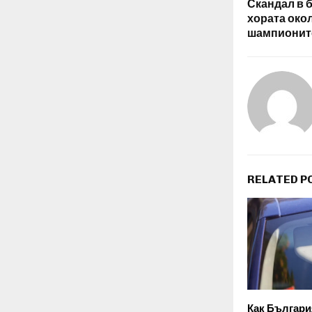
Скандал в б
хората око
шампионите
RELATED P
Как България