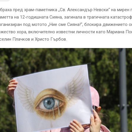
браха пред храм-паметника „Св. Александър Невски“ на мирен п
аметта на 12-годишната Сияна, загинала в трагичната катастроф
рганизиран под мотото „Ние сме Сияна!“, блокира движението о
жество хора, включително известни личности като Мариана По
селин Плачков и Христо Гърбов.