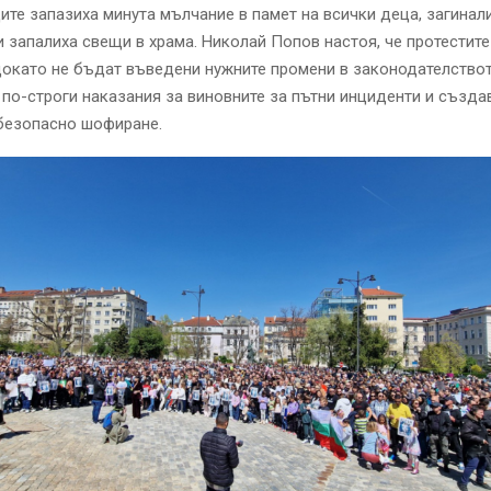
те запазиха минута мълчание в памет на всички деца, загинал
и запалиха свещи в храма. Николай Попов настоя, че протестит
окато не бъдат въведени нужните промени в законодателствот
по-строги наказания за виновните за пътни инциденти и създа
 безопасно шофиране.