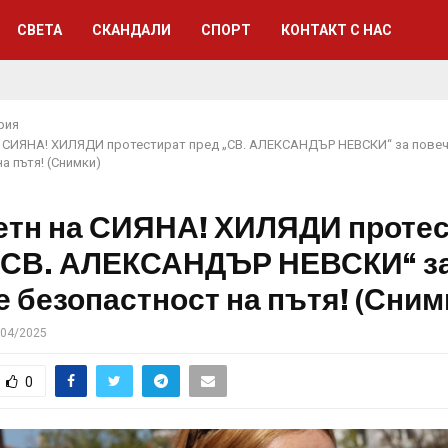
СВЕТА
СКАНДАЛИ
СПОРТ
КОНТАКТ С НАС
рия
а СИЯНА! ХИЛЯДИ протестират пред „СВ. АЛЕКСАНДЪР НЕВСКИ“ за пове
а пътя! (Снимки)
етн на СИЯНА! ХИЛЯДИ проте
„СВ. АЛЕКСАНДЪР НЕВСКИ“ з
е безопастност на пътя! (Сним
/04/2025
0