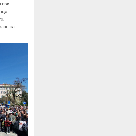
и при
е ще
о,
ване на