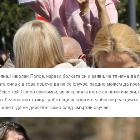
яна, Николай Попов, изрази болката си и заяви, че тя няма да 
ата сила е в това повече да не се случва, заедно можем да пром
беше той. Попов припомни, че исканията им не са политически,
ат безопасни пътища, работещи закони и незабавни реакции от
, които да не действат само след смъртни случаи.