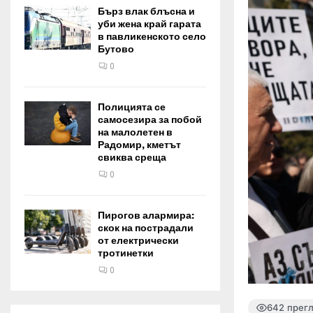
Бърз влак блъсна и
уби жена край гарата
в павликенското село
Бутово
0
Полицията се
самосезира за побой
на малолетен в
Радомир, кметът
свиква среща
0
Пирогов алармира:
скок на пострадали
от електрически
тротинетки
0
642 прег