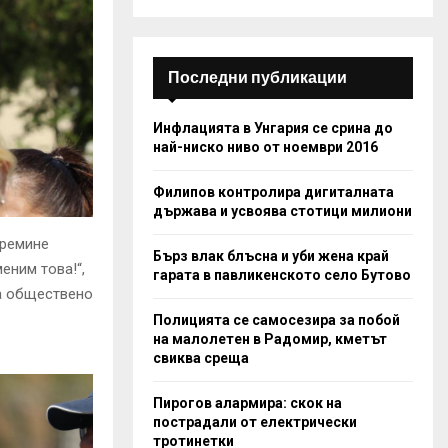
C
H
Последни публикации
Инфлацията в Унгария се срина до
най-ниско ниво от ноември 2016
Филипов контролира дигиталната
държава и усвоява стотици милиони
премине
Бърз влак блъсна и уби жена край
еним това!“,
гарата в павликенското село Бутово
 а обществено
Полицията се самосезира за побой
на малолетен в Радомир, кметът
свиква среща
Пирогов алармира: скок на
пострадали от електрически
тротинетки