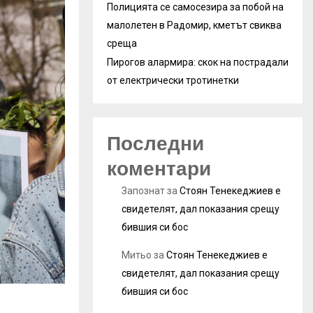
Полицията се самосезира за побой на
малолетен в Радомир, кметът свиква
среща
Пирогов алармира: скок на пострадали
от електрически тротинетки
Последни
коментари
Запознат
за
Стоян Тенекеджиев е
свидетелят, дал показания срещу
бившия си бос
Митьо
за
Стоян Тенекеджиев е
свидетелят, дал показания срещу
бившия си бос