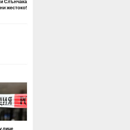
 и Слънчака
ни жестоко!
у лице