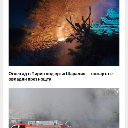
Огнен ад в Пирин под връх Шаралия — пожарът е
овладян през нощта