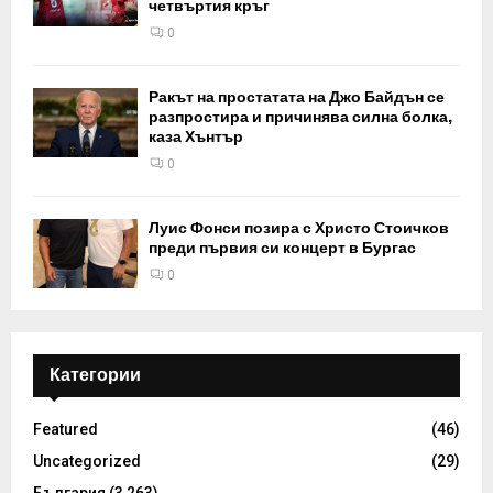
четвъртия кръг
0
Ракът на простатата на Джо Байдън се
разпростира и причинява силна болка,
каза Хънтър
0
Луис Фонси позира с Христо Стоичков
преди първия си концерт в Бургас
0
Категории
Featured
(46)
Uncategorized
(29)