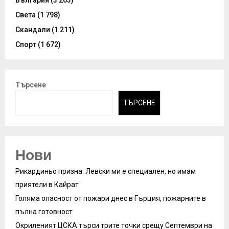
България
(3 263)
Света
(1 798)
Скандали
(1 211)
Спорт
(1 672)
Търсене
ТЪРСЕНЕ
Нови
Рикардиньо призна: Левски ми е специален, но имам
приятели в Кайрат
Голяма опасност от пожари днес в Гърция, пожарните в
пълна готовност
Окриленият ЦСКА търси трите точки срещу Септември на