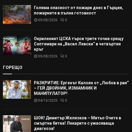
Голяма опасност от пожари днес в Гърция,
пожарните в пълна готовност
09/08/2026
0
Окриленият ЦСКА търси трите точки срещу
Септември на „Васил Левски“ в четвъртия
кръг
09/08/2026
0
ГОРЕЩО
РАЗКРИТИЕ: Ергенът Калоян от „Любов в рая“
– ГЕЙ ДВОЙНИК, ИЗМАМНИК И
МАНИПУЛАТОР!
04/10/2025
0
ШОК! Димитър Желязков – Митьо Очите в
смъртна битка! Лекарите с ужасяваща
диагноза!