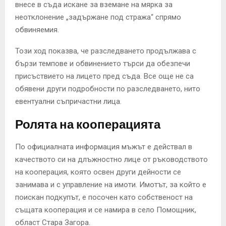
внесе в съда искане за вземане на мярка за
неотклонение „задържане под стража“ спрямо
обвиняемия.
Този ход показва, че разследването продължава с
бързи темпове и обвинението търси да обезпечи
присъствието на лицето пред съда. Все още не са
обявени други подробности по разследването, нито
евентуални съпричастни лица.
Ролята на кооперацията
По официалната информация мъжът е действал в
качеството си на длъжностно лице от ръководството
на кооперация, която освен други дейности се
занимава и с управление на имоти. Имотът, за който е
поискан подкупът, е посочен като собственост на
същата кооперация и се намира в село Помощник,
област Стара Загора.