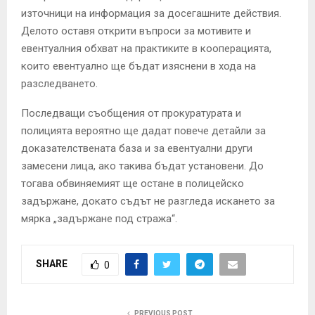
източници на информация за досегашните действия.
Делото оставя открити въпроси за мотивите и
евентуалния обхват на практиките в кооперацията,
които евентуално ще бъдат изяснени в хода на
разследването.
Последващи съобщения от прокуратурата и
полицията вероятно ще дадат повече детайли за
доказателствената база и за евентуални други
замесени лица, ако такива бъдат установени. До
тогава обвиняемият ще остане в полицейско
задържане, докато съдът не разгледа искането за
мярка „задържане под стража“.
SHARE
0
PREVIOUS POST