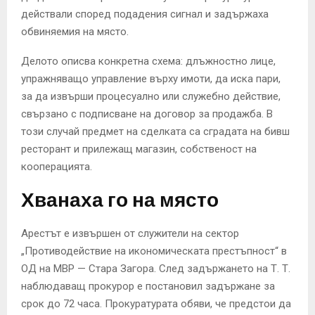
действали според подадения сигнал и задържаха
обвиняемия на място.
Делото описва конкретна схема: длъжностно лице,
упражняващо управление върху имоти, да иска пари,
за да извърши процесуално или служебно действие,
свързано с подписване на договор за продажба. В
този случай предмет на сделката са сградата на бивш
ресторант и прилежащ магазин, собственост на
кооперацията.
Хванаха го на място
Арестът е извършен от служители на сектор
„Противодействие на икономическата престъпност“ в
ОД на МВР — Стара Загора. След задържането на Т. Т.
наблюдаващ прокурор е постановил задържане за
срок до 72 часа. Прокуратурата обяви, че предстои да