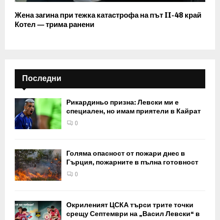
Жена загина при тежка катастрофа на път II-48 край
Котел — трима ранени
Последни
Рикардиньо призна: Левски ми е
специален, но имам приятели в Кайрат
0
Голяма опасност от пожари днес в
Гърция, пожарните в пълна готовност
0
Окриленият ЦСКА търси трите точки
срещу Септември на „Васил Левски“ в