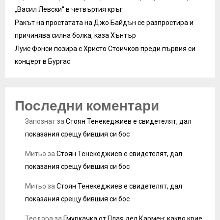
„Васил Левски“ в четвъртия кръг
Ракът на простатата на Джо Байдън се разпростира и
причинява силна болка, каза Хънтър
Луис Фонси позира с Христо Стоичков преди първия си
концерт в Бургас
Последни коментари
Запознат
за
Стоян Тенекеджиев е свидетелят, дал
показания срещу бившия си бос
Митьо
за
Стоян Тенекеджиев е свидетелят, дал
показания срещу бившия си бос
Митьо
за
Стоян Тенекеджиев е свидетелят, дал
показания срещу бившия си бос
Теодора
за
Гмуркачка от Плая дел Кармен: какво крие