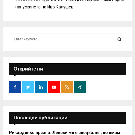
напускането на Иво Калушев
S
e
a
S
r
c
E
h
Открийте ни
f
A
o
r
R
:
C
H
Последни публикации
Рикардиньо призна: Левски ми е специален, но имам