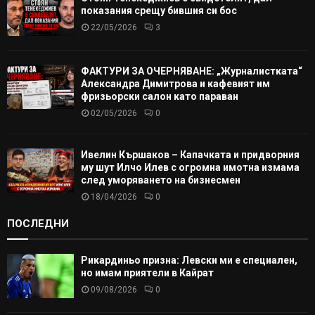
показания срещу бившия си бос
22/05/2026
3
ФАКТУРИ ЗА ОЧЕРНЯВАНЕ: „Журналистката“
Александра Димитрова и кафевият им
фризьорски салон като параван
02/05/2026
0
Ивелин Кършаков – Капачката и придворния
му шут Илчо Илев с огромна имотна измама
след уморяването на бизнесмен
18/04/2026
0
ПОСЛЕДНИ
Рикардиньо призна: Левски ми е специален,
но имам приятели в Кайрат
09/08/2026
0