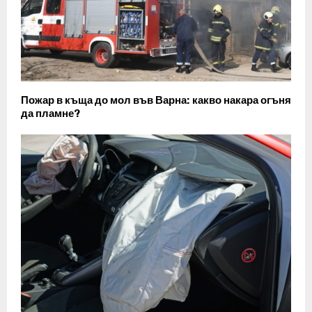
Пожар в къща до мол във Варна: какво накара огъня
да пламне?