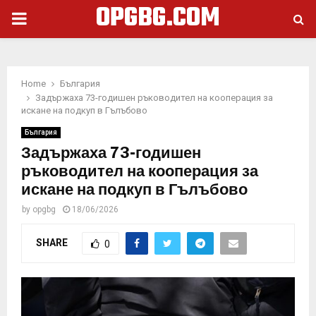
OPGBG.COM
PRIMARY
MENU
Home
България
Задържаха 73-годишен ръководител на кооперация за
искане на подкуп в Гълъбово
България
Задържаха 73-годишен
ръководител на кооперация за
искане на подкуп в Гълъбово
by
opgbg
18/06/2026
SHARE
0