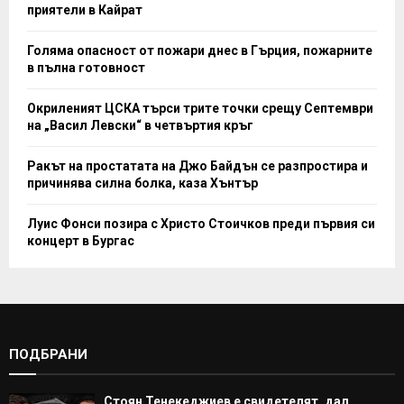
приятели в Кайрат
Голяма опасност от пожари днес в Гърция, пожарните
в пълна готовност
Окриленият ЦСКА търси трите точки срещу Септември
на „Васил Левски“ в четвъртия кръг
Ракът на простатата на Джо Байдън се разпростира и
причинява силна болка, каза Хънтър
Луис Фонси позира с Христо Стоичков преди първия си
концерт в Бургас
ПОДБРАНИ
Стоян Тенекеджиев е свидетелят, дал