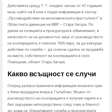
Действията срещу Т. Т. следват сигнал от 47-годишен
мъж, който на 8 юни е подал информация в сектор
„Противодействие на икономическата престъпност“ в
Областната дирекция на МВР – Стара Загора. По
данни на полицията и прокуратурата обвиняемият, в
качеството си на длъжностно лице от ръководството
на кооперацията, е поискал 7000 евро, за да извърши
действие по служба — да сключи сделка за продажба
на имоти, собственост на кооперацията в село
Помощник, област Стара Загора.
Какво всъщност се случи
Според разпространената информация исканата сума
е била предадена вчера в Гълъбово. Мъжът от
ръководството на кооперацията е получил парите и е
бил задържан непосредствено след това, в близост
до дома си. Оперативните служби и прокуратурата