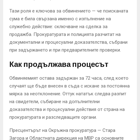
Тази роля е ключова за обвинението — че поисканата
сума е била свързана именно с изпълнение на
служебно действие: сключване на сделка за
продажба. Прокуратурата и полицията разчитат на
документални и процесуални доказателства, събрани
при задържането и при предварителните проверки.
Как продължава процесът
Обвиняемият остава задържан за 72 часа, след което
случаят ще бъде внесен в съда с искане за постоянна
мярка за неотклонение. Оттук нататък следва разпит
на свидетели, събиране на допълнителни
доказателства и процесуални действия от страна на
прокуратурата и разследващите органи.
Пресцентърът на Окръжна прокуратура — Стара
Загора и Областната дирекция на МВР са основните