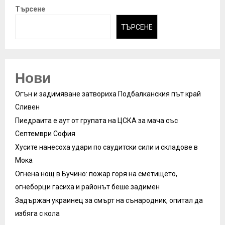
Търсене
ТЪРСЕНЕ
Нови
Огън и задимяване затвориха Подбалканския път край
Сливен
Пиедраита е аут от групата на ЦСКА за мача със
Септември София
Хусите нанесоха удари по саудитски сили и складове в
Мока
Огнена нощ в Бучино: пожар горя на сметището,
огнеборци гасиха и районът беше задимен
Задържан украинец за смърт на сънародник, опитал да
избяга с кола