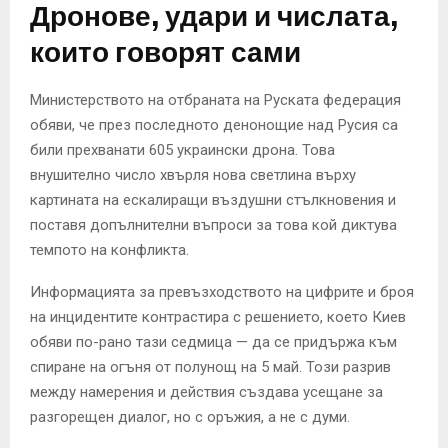
Дронове, удари и числата,
които говорят сами
Министерството на отбраната на Руската федерация
обяви, че през последното денонощие над Русия са
били прехванати 605 украински дрона. Това
внушително число хвърля нова светлина върху
картината на ескалиращи въздушни стълкновения и
поставя допълнителни въпроси за това кой диктува
темпото на конфликта.
Информацията за превъзходството на цифрите и броя
на инцидентите контрастира с решението, което Киев
обяви по-рано тази седмица — да се придържа към
спиране на огъня от полунощ на 5 май. Този разрив
между намерения и действия създава усещане за
разгорещен диалог, но с оръжия, а не с думи.