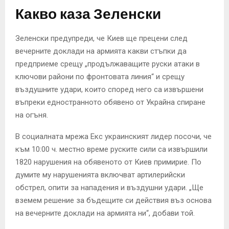
Какво каза Зеленски
Зеленски предупреди, че Киев ще прецени след
вечерните доклади на армията какви стъпки да
предприеме срещу „продължаващите руски атаки в
ключови райони по фронтовата линия“ и срещу
въздушните удари, които според него са извършени
въпреки едностранното обявено от Украйна спиране
на огъня.
В социалната мрежа Екс украинският лидер посочи, че
към 10:00 ч. местно време руските сили са извършили
1820 нарушения на обявеното от Киев примирие. По
думите му нарушенията включват артилерийски
обстрел, опити за нападения и въздушни удари. „Ще
вземем решение за бъдещите си действия въз основа
на вечерните доклади на армията ни“, добави той.