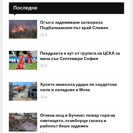
Последни
Огън и задимяване затвориха
Подбалканския път край Сливен
0
Пиедраита е аут от групата на ЦСКА за
мача със Септември София
0
Хусите нанесоха удари по саудитски
сили и складове в Мока
0
Огнена нощ в Бучино: пожар горя на
сметището, огнеборци гасиха и
районът беше задимен