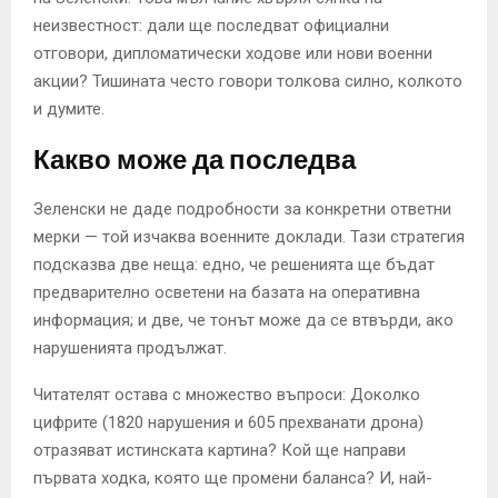
неизвестност: дали ще последват официални
отговори, дипломатически ходове или нови военни
акции? Тишината често говори толкова силно, колкото
и думите.
Какво може да последва
Зеленски не даде подробности за конкретни ответни
мерки — той изчаква военните доклади. Тази стратегия
подсказва две неща: едно, че решенията ще бъдат
предварително осветени на базата на оперативна
информация; и две, че тонът може да се втвърди, ако
нарушенията продължат.
Читателят остава с множество въпроси: Доколко
цифрите (1820 нарушения и 605 прехванати дрона)
отразяват истинската картина? Кой ще направи
първата ходка, която ще промени баланса? И, най-