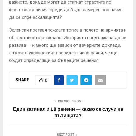
важното, докъде могат да стигнат страстите по
фронтовата линия, преди да бъде намерен нов начин
да се спре ескалацията?
Зеленски поставя тежката топка в полето на армията и
общественото очакване. Историята продължава да се
развива — и много ще зависи от вечерните доклади,
за които украинският президент ясно заяви, че ще
бъдат определящи за бъдещите решения.
SHARE
0
PREVIOUS POST
Един загинал и 12 ранени — какво се случи на
пътищата?
NEXT POST