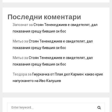
Последни коментари
Запознат
за
Стоян Тенекеджиев е свидетелят, дал
показания срещу бившия си бос
Митьо
за
Стоян Тенекеджиев е свидетелят, дал
показания срещу бившия си бос
Митьо
за
Стоян Тенекеджиев е свидетелят, дал
показания срещу бившия си бос
Теодора
за
Гмуркачка от Плая дел Кармен: какво крие
напускането на Иво Калушев
S
e