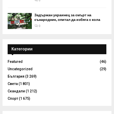
0
Задържан украинец за смърт на
сънародник, опитал да избяга с кола
0
Категории
Featured
(46)
Uncategorized
(29)
България
(3 269)
Света
(1 801)
Скандали
(1 212)
Спорт
(1 675)