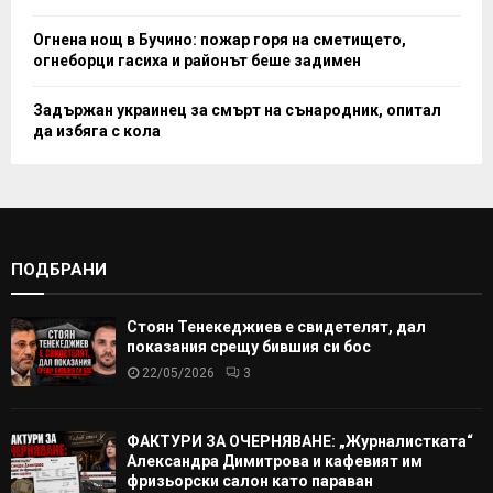
Огнена нощ в Бучино: пожар горя на сметището,
огнеборци гасиха и районът беше задимен
Задържан украинец за смърт на сънародник, опитал
да избяга с кола
ПОДБРАНИ
Стоян Тенекеджиев е свидетелят, дал
показания срещу бившия си бос
22/05/2026
3
ФАКТУРИ ЗА ОЧЕРНЯВАНЕ: „Журналистката“
Александра Димитрова и кафевият им
фризьорски салон като параван