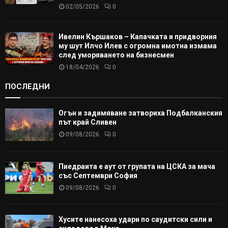
02/05/2026
0
Ивелин Кършаков – Капачката и придворния
му шут Илчо Илев с огромна имотна измама
след уморяването на бизнесмен
18/04/2026
0
ПОСЛЕДНИ
Огън и задимяване затвориха Подбалканския
път край Сливен
09/08/2026
0
Пиедраита е аут от групата на ЦСКА за мача
със Септември София
09/08/2026
0
Хусите нанесоха удари по саудитски сили и