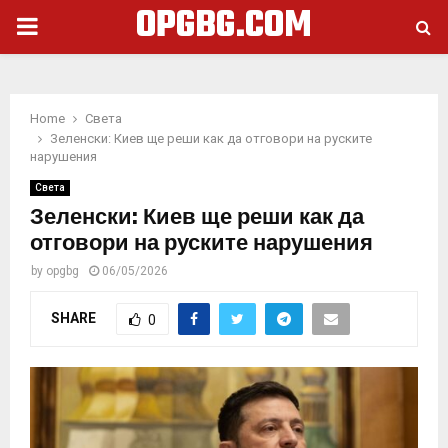
OPGBG.COM
PRIMARY
MENU
Home
Света
Зеленски: Киев ще реши как да отговори на руските
нарушения
Света
Зеленски: Киев ще реши как да
отговори на руските нарушения
by
opgbg
06/05/2026
SHARE
0