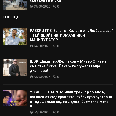
складове в Мока
09/08/2026
0
ГОРЕЩО
РАЗКРИТИЕ: Ергенът Калоян от „Любов в рая“
– ГЕЙ ДВОЙНИК, ИЗМАМНИК И
МАНИПУЛАТОР!
04/10/2025
0
ШОК! Димитър Желязков – Митьо Очите в
смъртна битка! Лекарите с ужасяваща
диагноза!
23/03/2025
0
УЖАС ВЪВ ВАРНА: Бивш треньор по ММА,
изгонен от федерацията, публикува вулгарни
и педофилски видеа с деца, бременни жени
и...
14/10/2025
0