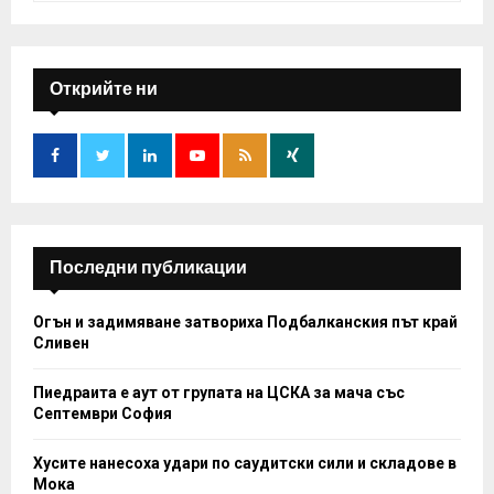
a
S
r
c
E
h
Открийте ни
f
A
o
r
R
:
C
H
Последни публикации
Огън и задимяване затвориха Подбалканския път край
Сливен
Пиедраита е аут от групата на ЦСКА за мача със
Септември София
Хусите нанесоха удари по саудитски сили и складове в
Мока