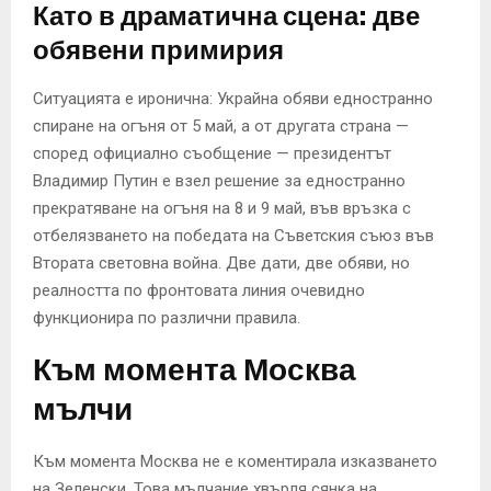
Като в драматична сцена: две
обявени примирия
Ситуацията е иронична: Украйна обяви едностранно
спиране на огъня от 5 май, а от другата страна —
според официално съобщение — президентът
Владимир Путин е взел решение за едностранно
прекратяване на огъня на 8 и 9 май, във връзка с
отбелязването на победата на Съветския съюз във
Втората световна война. Две дати, две обяви, но
реалността по фронтовата линия очевидно
функционира по различни правила.
Към момента Москва
мълчи
Към момента Москва не е коментирала изказването
на Зеленски. Това мълчание хвърля сянка на