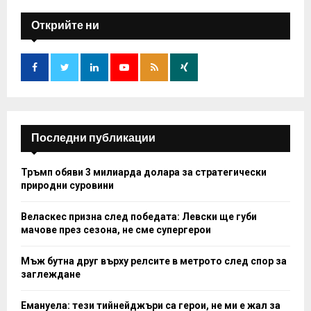
c
E
h
Открийте ни
f
A
o
r
R
:
C
H
Последни публикации
Тръмп обяви 3 милиарда долара за стратегически
природни суровини
Веласкес призна след победата: Левски ще губи
мачове през сезона, не сме супергерои
Мъж бутна друг върху релсите в метрото след спор за
заглеждане
Емануела: тези тийнейджъри са герои, не ми е жал за