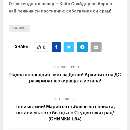
От легенда до позор – Кайл Снайдер се бори с
най-тежкия си противник: собствения си срам!
FEATURED
SHARE
0
PREVIOUS POST
Падна последният мит за Доган! Архивите на ДС
разкриват шокиращата истина!
NEXT POST
Голи истини! Мария се съблече на сцената,
остави мъжете без дъх в Студентски град!
(СНИМКИ 18+)