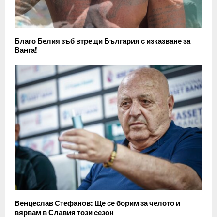
Благо Белия зъб втрещи България с изказване за
Ванга!
Венцеслав Стефанов: Ще се борим за челото и
вярвам в Славия този сезон