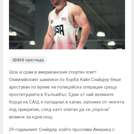
856 прегледа
Шок и срам в американския спортен елит!
Олимпийският шампион по борба Кайл Снайдер беше
арестуван по време на полицейска операция срещу
проституцията в Кълъмбъс. Един от най-великите
борци на САЩ е попаднал в капан, заложен от ченгета
под прикритие, след като опитал да си „поръча“
момиче за една нощ.
29-годишният Снайдер, който прослави Америка с