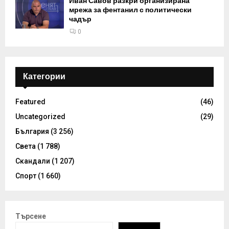
Иван Савов разкри организирана
мрежа за фентанил с политически
чадър
0
Категории
Featured
(46)
Uncategorized
(29)
България
(3 256)
Света
(1 788)
Скандали
(1 207)
Спорт
(1 660)
Търсене