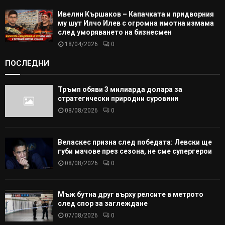
Ивелин Кършаков – Капачката и придворния
му шут Илчо Илев с огромна имотна измама
след уморяването на бизнесмен
18/04/2026
0
ПОСЛЕДНИ
Тръмп обяви 3 милиарда долара за
стратегически природни суровини
08/08/2026
0
Веласкес призна след победата: Левски ще
губи мачове през сезона, не сме супергерои
08/08/2026
0
Мъж бутна друг върху релсите в метрото
след спор за заглеждане
07/08/2026
0