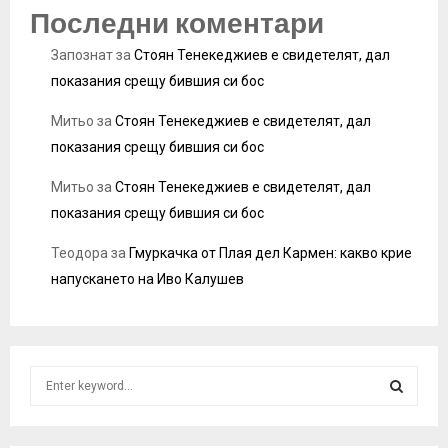
Последни коментари
Запознат
за
Стоян Тенекеджиев е свидетелят, дал
показания срещу бившия си бос
Митьо
за
Стоян Тенекеджиев е свидетелят, дал
показания срещу бившия си бос
Митьо
за
Стоян Тенекеджиев е свидетелят, дал
показания срещу бившия си бос
Теодора
за
Гмуркачка от Плая дел Кармен: какво крие
напускането на Иво Калушев
S
e
a
S
r