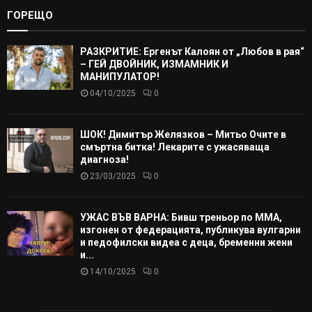
ГОРЕЩО
РАЗКРИТИЕ: Ергенът Калоян от „Любов в рая“
– ГЕЙ ДВОЙНИК, ИЗМАМНИК И
МАНИПУЛАТОР!
04/10/2025
0
ШОК! Димитър Желязков – Митьо Очите в
смъртна битка! Лекарите с ужасяваща
диагноза!
23/03/2025
0
УЖАС ВЪВ ВАРНА: Бивш треньор по ММА,
изгонен от федерацията, публикува вулгарни
и педофилски видеа с деца, бременни жени
и...
14/10/2025
0