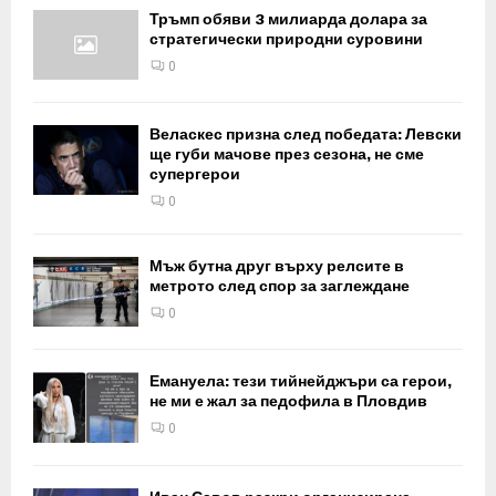
Тръмп обяви 3 милиарда долара за
стратегически природни суровини
0
Веласкес призна след победата: Левски
ще губи мачове през сезона, не сме
супергерои
0
Мъж бутна друг върху релсите в
метрото след спор за заглеждане
0
Емануела: тези тийнейджъри са герои,
не ми е жал за педофила в Пловдив
0