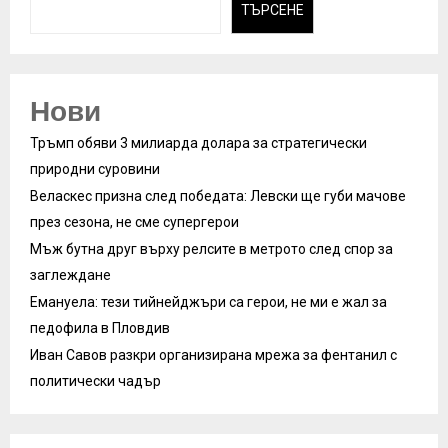
ТЪРСЕНЕ
Нови
Тръмп обяви 3 милиарда долара за стратегически
природни суровини
Веласкес призна след победата: Левски ще губи мачове
през сезона, не сме супергерои
Мъж бутна друг върху релсите в метрото след спор за
заглеждане
Емануела: тези тийнейджъри са герои, не ми е жал за
педофила в Пловдив
Иван Савов разкри организирана мрежа за фентанил с
политически чадър