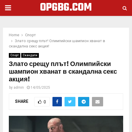
OPGBG.COM
PRIMARY
MENU
Home
Спорт
Злато срещу плът! Олимпийски шампион хванат в
скандална секс акция!
Спорт
Скандали
Злато срещу плът! Олимпийски
шампион хванат в скандална секс
акция!
by
admin
14/05/2025
SHARE
0