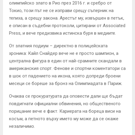
олимпийско злато в Рио през 2016 г. и сребро от
Токио, този път не се изправи срещу съперник на
тепиха, а срещу закона. Арестът му, извършен в петък,
е описан в съдебни протоколи, цитирани от Associated
Press, и вече предизвика истинска буря в медиите.
От златния подиум – директно в полицейската
хроника: Кайл Снайдер вече не е просто шампион, а
централна фигура в един от най-срамните скандали в
американския спорт. Фенове и спортни коментатори са
в шок от падението на икона, която допреди броени
месеци се бореше за бронз на Олимпиадата в Париж.
Очаква се прокуратурата да оповести дали ще бъдат
повдигнати официални обвинения, но общественото
порицание вече е факт. Кариерата на бореца виси на
косъм, а петното върху името му може да се окаже
незаличимо.