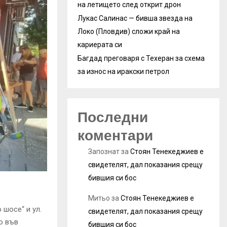
на летището след открит дрон
Лукас Салинас — бивша звезда на
Локо (Пловдив) сложи край на
кариерата си
Багдад преговаря с Техеран за схема
за износ на иракски петрол
Последни
коментари
Запознат
за
Стоян Тенекеджиев е
свидетелят, дал показания срещу
бившия си бос
Митьо
за
Стоян Тенекеджиев е
шосе“ и ул.
свидетелят, дал показания срещу
о във
бившия си бос