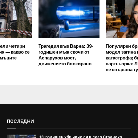
ели четири
Трагедия във Варна: 39-
Популярен бр
ия — какво се
годишен мъж скочи от
модел загина
амъците
Аспарухов мост,
катастрофа; б
движението блокирано
партньорка: 
не свършва ту
ПОСЛЕДНИ
18-годишен уби чичо си в село Странско