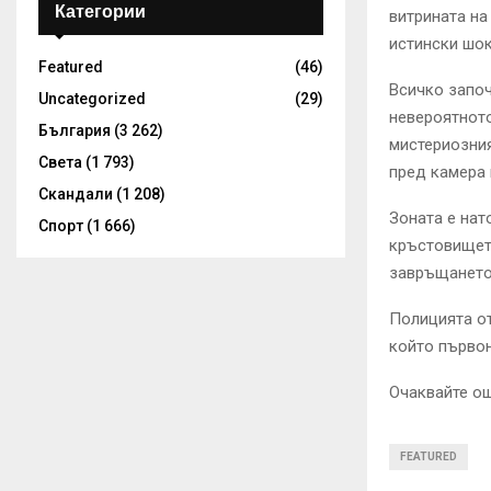
Категории
витрината на
истински шок
Featured
(46)
Всичко започ
Uncategorized
(29)
невероятното
България
(3 262)
мистериозния
Света
(1 793)
пред камера 
Скандали
(1 208)
Зоната е нат
Спорт
(1 666)
кръстовището
завръщането“
Полицията от
който първон
Очаквайте ощ
FEATURED