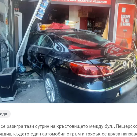
леда
се разигра тази сутрин на кръстовището между бул. „Пещерско 
овдив, където един автомобил с гръм и трясък се вряза направ