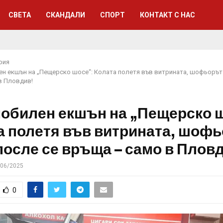
СВЕТА
СКАНДАЛИ
СПОРТ
КОНТАКТ С НАС
рия
н екшън на „Пещерско шосе“: Колата полетя във витрината, шофьорът 
в Пловдив!
обилен екшън на „Пещерско ш
а полетя във витрината, шоф
после се връща – само в Плов
/06/2025
0