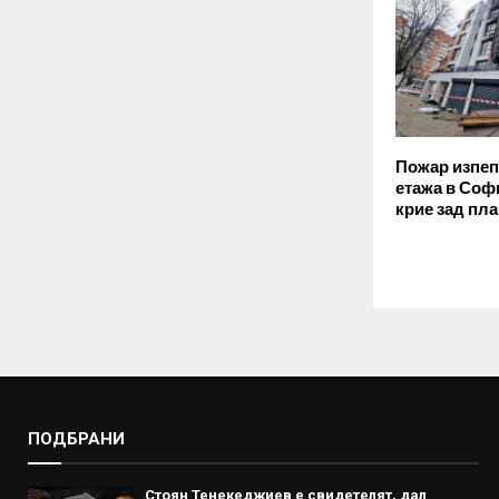
Пожар изпеп
етажа в Соф
крие зад пл
ПОДБРАНИ
Стоян Тенекеджиев е свидетелят, дал