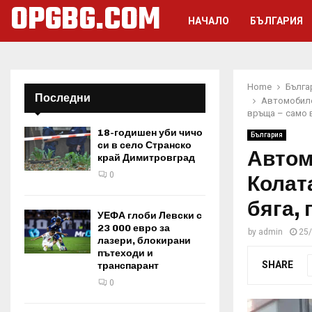
OPGBG.COM
НАЧАЛО
БЪЛГАРИЯ
Home
Бълга
Последни
Автомобиле
връща – само 
18-годишен уби чичо
България
си в село Странско
Автом
край Димитровград
0
Колат
бяга, 
УЕФА глоби Левски с
23 000 евро за
by
admin
25
лазери, блокирани
пътеходи и
SHARE
транспарант
0