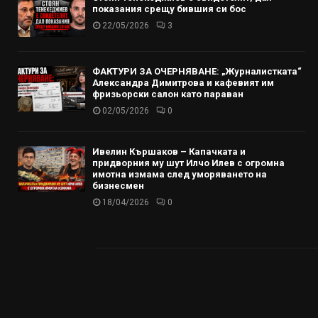
показания срещу бившия си бос
22/05/2026
3
ФАКТУРИ ЗА ОЧЕРНЯВАНЕ: „Журналистката“
Александра Димитрова и кафевият им
фризьорски салон като параван
02/05/2026
0
Ивелин Кършаков – Капачката и
придворния му шут Илчо Илев с огромна
имотна измама след уморяването на
бизнесмен
18/04/2026
0