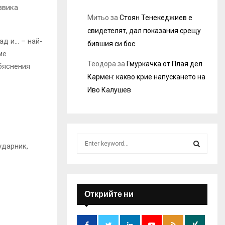
звика
Митьо
за
Стоян Тенекеджиев е
свидетелят, дал показания срещу
ад и… – най-
бившия си бос
ме
Теодора
за
Гмуркачка от Плая дел
бяснения
Кармен: какво крие напускането на
Иво Калушев
S
ударник,
e
a
S
r
c
E
h
Открийте ни
f
A
o
r
R