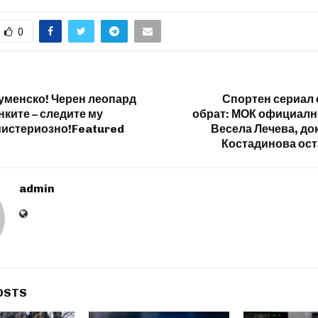
0
уменско! Черен леопард
Спортен сериал 
нките – следите му
обрат: МОК официалн
мистериозно!Featured
Весела Лечева, до
Костадинова оста
admin
OSTS