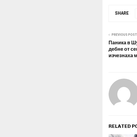
SHARE
PREVIOUS POST
Паника в Ш
дебне от се
изчезнаха 
RELATED P