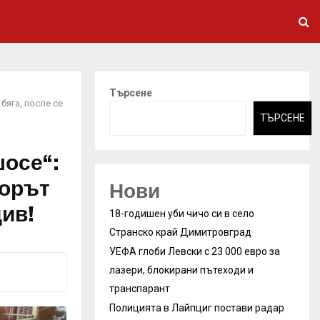
Търсене
бяга, после се
ТЪРСЕНЕ
осе“:
ьорът
Нови
див!
18-годишен уби чичо си в село
Странско край Димитровград
УЕФА глоби Левски с 23 000 евро за
лазери, блокирани пътеходи и
транспарант
Полицията в Лайпциг постави радар