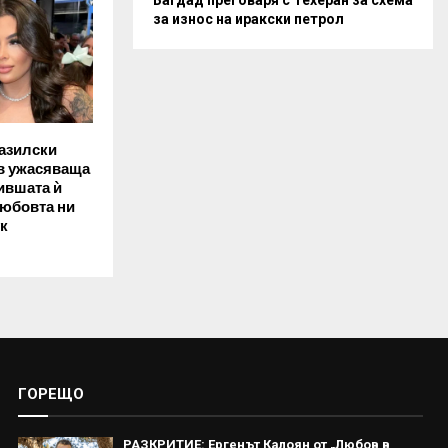
за износ на иракски петрол
азилски
 в ужасяваща
ившата ѝ
Любовта ни
к
ГОРЕЩО
РАЗКРИТИЕ: Ергенът Калоян от „Любов в