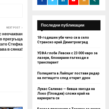
:
C
H
Последни публикации
NEXT POST
с неочакван
18-годишен уби чичо си в село
о прегръща
Странско край Димитровград
като Стефка
ва в сянка!
УЕФА глоби Левски с 23 000 евро за
лазери, блокирани пътеходи и
транспарант
Полицията в Лайпциг постави радар
на летището след открит дрон
Лукас Салинас — бивша звезда на
Локо (Пловдив) сложи край на
кариерата си
Багдад преговаря с Техеран за схема