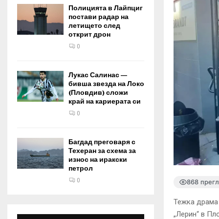
Полицията в Лайпциг
постави радар на
летището след
открит дрон
0
Лукас Салинас —
бивша звезда на Локо
(Пловдив) сложи
край на кариерата си
0
Багдад преговаря с
Техеран за схема за
износ на иракски
петрол
0
868 прег
Тежка драма 
„Лерин“ в Пл