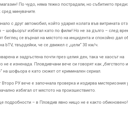
 магазин! По чудо, няма тежко пострадали, но събитието преди
 сред минувачите.
нало с друг автомобил, който ударил колата във витрината отз
 – шофьорът избягал като по филм! Но не за дълго – след вре
т беглец се върнал на мястото на инцидента и спокойно дал о
на bTV, твърдейки, че се движел с „цели“ 30 км/ч.
оварена и задръстена почти през целия ден, така че хаосът на
 не е изненада. Пловдивчани вече си говорят как „бягството и
 на шофьора е като сюжет от криминален сериал.
 Второ РУ вече е започнала проверка и издирва мистериозния 
ачално избягал от мястото на произшествието.
е подробности – в Пловдив явно нищо не е както обикновено!