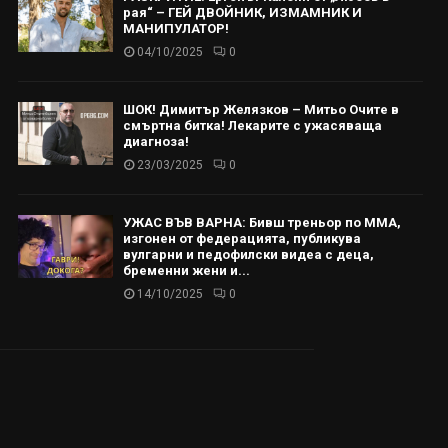
рая“ – ГЕЙ ДВОЙНИК, ИЗМАМНИК И
МАНИПУЛАТОР!
04/10/2025
0
ШОК! Димитър Желязков – Митьо Очите в
смъртна битка! Лекарите с ужасяваща
диагноза!
23/03/2025
0
УЖАС ВЪВ ВАРНА: Бивш треньор по ММА,
изгонен от федерацията, публикува
вулгарни и педофилски видеа с деца,
бременни жени и...
14/10/2025
0