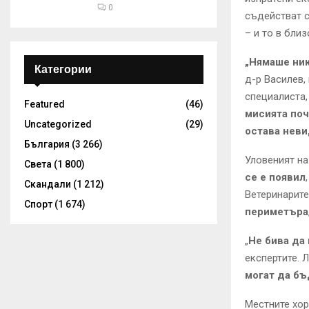
0
съдействат с
– и то в бли
„Нямаше ник
Категории
д-р Василев,
специалиста
Featured
(46)
мисията по
Uncategorized
(29)
остава неви
България
(3 266)
Уловеният на
Света
(1 800)
се е появил
Скандали
(1 212)
Ветеринарит
Спорт
(1 674)
периметъра
„
Не бива да 
експертите. 
могат да бъ
Местните хо