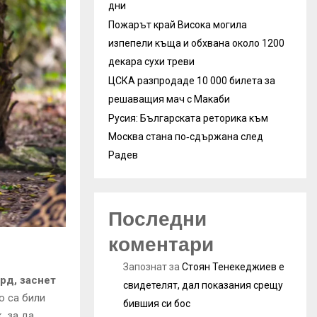
дни
Пожарът край Висока могила
изпепели къща и обхвана около 1200
декара сухи треви
ЦСКА разпродаде 10 000 билета за
решаващия мач с Макаби
Русия: Българската реторика към
Москва стана по‑сдържана след
Радев
Последни
коментари
Запознат
за
Стоян Тенекеджиев е
рд, заснет
свидетелят, дал показания срещу
о са били
бившия си бос
, за да