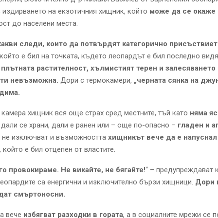
 издирването на екзотичния хищник, който
може да се окаже
зост до населени места.
акви следи, които да потвърдят категорично присъствието
 който е бил на точката, където леопардът е бил последно вид
,
плътната растителност, хълмистият терен и залесяването
чти невъзможна.
Дори с термокамери,
„черната сянка на джу
дима.
 камера хищник вся още страх сред местните, тъй като
няма я
, дали се храни, дали е ранен или – още по-опасно –
гладен и а
е не изключват и възможността
хищникът вече да е напуснал
, който е бил отцепен от властите.
го провокираме. Не викайте, не бягайте!
“ – предупреждават 
Леопардите са енергични и изключително бързи хищници.
Дори 
дат смъртоносни.
ра вече
избягват разходки в гората
, а в социалните мрежи се 