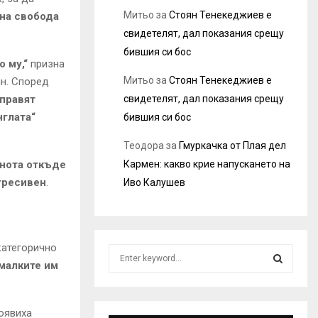
Митьо
за
Стоян Тенекеджиев е
 на свобода
свидетелят, дал показания срещу
бившия си бос
 му,“
призна
Митьо
за
Стоян Тенекеджиев е
ян. Според
свидетелят, дал показания срещу
 правят
нглата“
бившия си бос
Теодора
за
Гмуркачка от Плая дел
Кармен: какво крие напускането на
снота откъде
гресивен
.
Иво Калушев
категорично
S
малките им
e
a
S
r
c
появиха
E