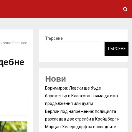
Търсене
риозно!Featured
ТЪРСЕНЕ
 дебне
Нови
Боримиров: Левски ще бъде
барометър в Казахстан, няма да има
продължения или дузпи
Берлин под напрежение: полицията
разследва две стрелби в Кройцберг и
Марцан-Хелерсдорф за последните