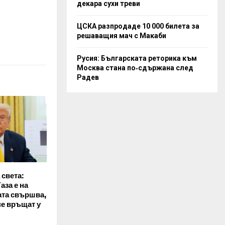
декара сухи треви
ЦСКА разпродаде 10 000 билета за
решаващия мач с Макаби
Русия: Българската реторика към
Москва стана по‑сдържана след
Радев
света:
аза е на
ата свършва,
се връщат у