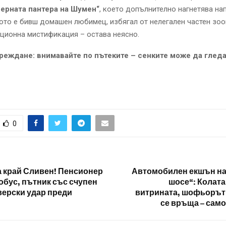
черната пантера на Шумен“
, което допълнително нагнетява на
то е бивш домашен любимец, избягал от нелегален частен зоо
ционна мистификация – остава неясно.
реждане: внимавайте по пътеките – сенките може да гледа
0
 край Сливен! Пенсионер
Автомобилен екшън на
обус, пътник със счупен
шосе“: Колата
верски удар преди
витрината, шофьорът 
се връща – само