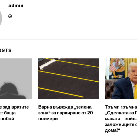
admin
OSTS
е зад вратите
Варна въвежда „зелена
Тръмп гръмна 
е: баща
зона“ за паркиране от 20
„Сделката за Г
 побой
ноември
масата – войн
заложниците 
дома!“