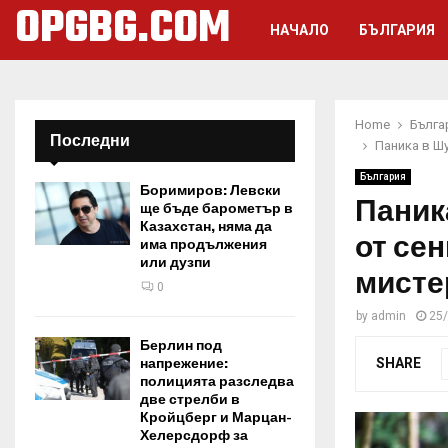
OPGBG.COM
НАЧАЛО
БЪЛГАРИЯ
Home
Бълга
Последни
Паника в Шу
България
Боримиров: Левски
Паник
ще бъде барометър в
Казахстан, няма да
от сен
има продължения
или дузпи
мисте
0
by
admin
25
Берлин под
SHARE
напрежение:
полицията разследва
две стрелби в
Кройцберг и Марцан-
Хелерсдорф за