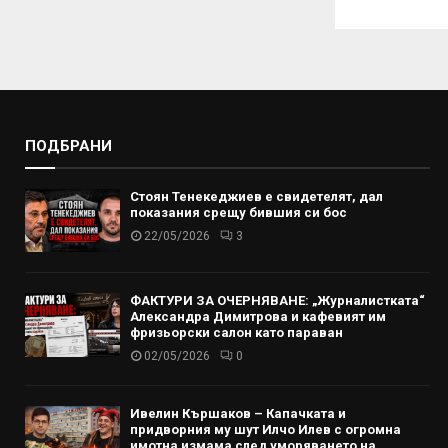
ПОДБРАНИ
Стоян Тенекеджиев е свидетелят, дал
показания срещу бившия си бос
22/05/2026
3
ФАКТУРИ ЗА ОЧЕРНЯВАНЕ: „Журналистката“
Александра Димитрова и кафевият им
фризьорски салон като параван
02/05/2026
0
Ивелин Кършаков – Капачката и
придворния му шут Илчо Илев с огромна
имотна измама след уморяването на