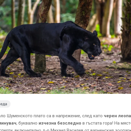
леда
ло Шуменското плато са в напрежение, след като
черен леопа
минувач
, буквално
изчезна безследно
в гъстата гора! На мяст
сперти, включително д-р Михаил Василев от варненския зоопарк