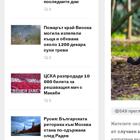
последните дни
0
Пожарът край Висока
могила изпепели
къща и обхвана
около 1200 декара
сухи треви
0
ЦСКА разпродаде 10
000 билета за
решаващия мач с
Макаби
0
549 прег
Русия: Българската
Жителите око
реторика към Москва
стана по‑сдържана
от случаен 
след Радев
изпратени ек