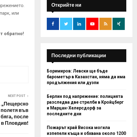
h
Открийте ни
прежението.
f
A
парк, или
o
r
R
:
т обратно!
C
H
Последни публикации
Боримиров: Левски ще бъде
барометър в Казахстан, няма да има
продължения или дузпи
Берлин под напрежение: полицията
NEXT POST
разследва две стрелби в Кройцберг
 „Пещерско
и Марцан-Хелерсдорф за
 полетя във
последните дни
бяга, после
 в Пловдив!
Пожарът край Висока могила
изпепели къща и обхвана около 1200