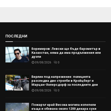
ПОСЛЕДНИ
Боримиров: Левски ще бъде барометър в
Казахстан, няма да има продължения или
дузпи
09/08/2026
0
Берлин под напрежение: полицията
разследва две стрелби в Кройцберг и
Марцан-Хелерсдорф за последните дни
09/08/2026
0
Пожарът край Висока могила изпепели
къща и обхвана около 1200 декара сухи