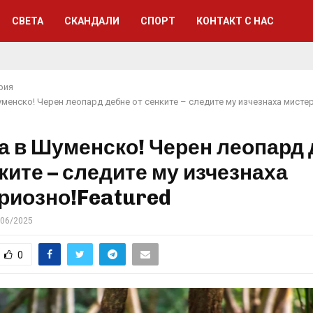
СВЕТА
СКАНДАЛИ
СПОРТ
КОНТАКТ С НАС
рия
менско! Черен леопард дебне от сенките – следите му изчезнаха мисте
а в Шуменско! Черен леопард
ките – следите му изчезнаха
риозно!Featured
/06/2025
0