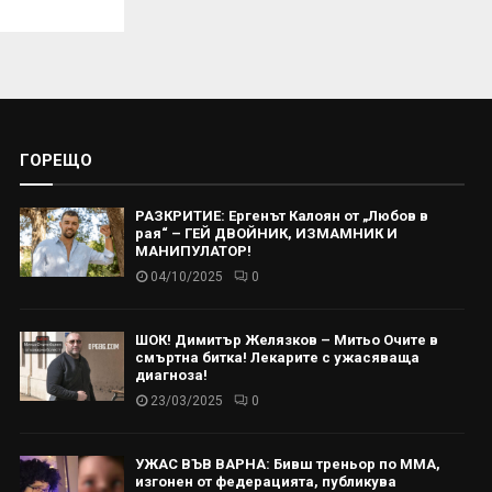
ГОРЕЩО
РАЗКРИТИЕ: Ергенът Калоян от „Любов в
рая“ – ГЕЙ ДВОЙНИК, ИЗМАМНИК И
МАНИПУЛАТОР!
04/10/2025
0
ШОК! Димитър Желязков – Митьо Очите в
смъртна битка! Лекарите с ужасяваща
диагноза!
23/03/2025
0
УЖАС ВЪВ ВАРНА: Бивш треньор по ММА,
изгонен от федерацията, публикува