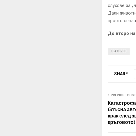
слухове за
„
Дали животно
просто сенза
До второ на
FEATURED
SHARE
PREVIOUS POST
Катастрофа
блъсна авт
крак след з
кръговото!