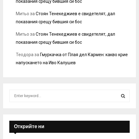
показания срещу бившия си бос
Митьо
за
Стоян Тенекеджиев е свидетелят, дал
показания срещу бившия си бос
Митьо
за
Стоян Тенекеджиев е свидетелят, дал
показания срещу бившия си бос
Теодора
за
Гмуркачка от Плая дел Кармен: какво крие
напускането на Иво Калушев
S
e
a
S
r
c
E
h
Открийте ни
f
A
o