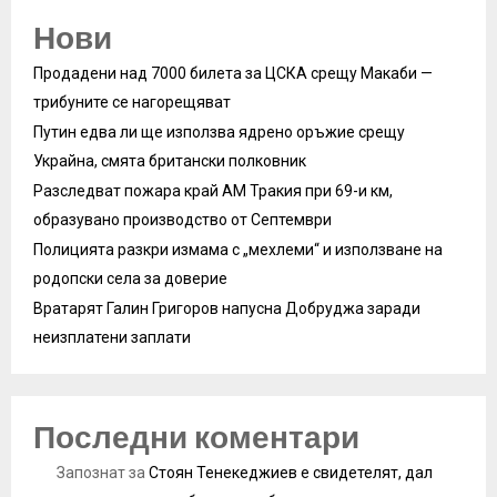
Нови
Продадени над 7000 билета за ЦСКА срещу Макаби —
трибуните се нагорещяват
Путин едва ли ще използва ядрено оръжие срещу
Украйна, смята британски полковник
Разследват пожара край АМ Тракия при 69-и км,
образувано производство от Септември
Полицията разкри измама с „мехлеми“ и използване на
родопски села за доверие
Вратарят Галин Григоров напусна Добруджа заради
неизплатени заплати
Последни коментари
Запознат
за
Стоян Тенекеджиев е свидетелят, дал