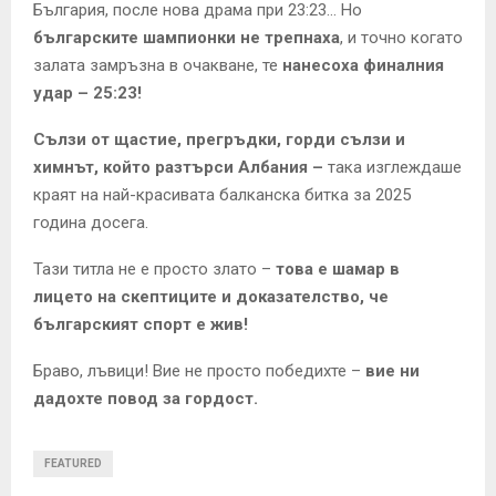
България, после нова драма при 23:23… Но
българските шампионки не трепнаха
, и точно когато
залата замръзна в очакване, те
нанесоха финалния
удар – 25:23!
Сълзи от щастие, прегръдки, горди сълзи и
химнът, който разтърси Албания –
така изглеждаше
краят на най-красивата балканска битка за 2025
година досега.
Тази титла не е просто злато –
това е шамар в
лицето на скептиците и доказателство, че
българският спорт е жив!
Браво, лъвици! Вие не просто победихте –
вие ни
дадохте повод за гордост.
FEATURED