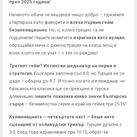
през 2025 година
!
Началото обаче не вещаеше нищо добро – туркините
стартираха като фаворити и
взеха първия гейм
безапелационно
. Но, о, колко грешно са ни
подценили! Нашите момичета
изригнаха като вулкан
,
обръщайки мача с демонстрация на класа, мощ и
воля, които не се учат – с тях се раждаш!
Третият гейм? Истински шедьовър на нерви и
стратегия.
България започна със 6:0, но Турция не се
даде – обърна до 9:7. И точно когато изглеждаше, че
балканската класика ще се превърне в турска
доминация,
нашите показаха какво значи българско
сърце
– безмилостна серия и край на гейма при 25:16!
Кулминацията – четвъртата част – беше като
сценарий от холивудски трилър.
Турция дръпна с
5:0, след това изравняване при 10:10, обрат за