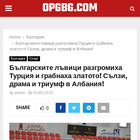
OPGBG.COM
PRIMARY
MENU
Home
България
Българските лъвици разгромиха Турция и грабнаха
златото! Сълзи, драма и триумф в Албания!
България
Спорт
Българските лъвици разгромиха
Турция и грабнаха златото! Сълзи,
драма и триумф в Албания!
by
admin
16/06/2025
SHARE
0