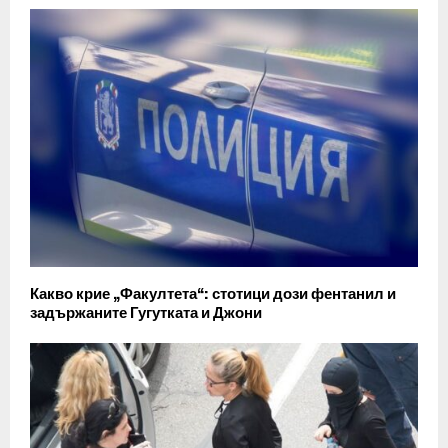
Какво крие „Факултета“: стотици дози фентанил и
задържаните Гугутката и Джони