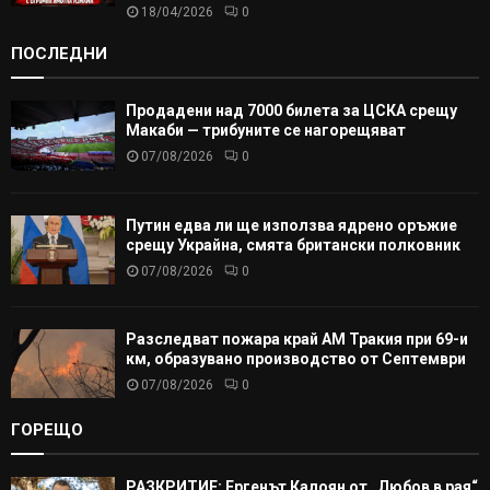
18/04/2026
0
ПОСЛЕДНИ
Продадени над 7000 билета за ЦСКА срещу
Макаби — трибуните се нагорещяват
07/08/2026
0
Путин едва ли ще използва ядрено оръжие
срещу Украйна, смята британски полковник
07/08/2026
0
Разследват пожара край АМ Тракия при 69-и
км, образувано производство от Септември
07/08/2026
0
ГОРЕЩО
РАЗКРИТИЕ: Ергенът Калоян от „Любов в рая“