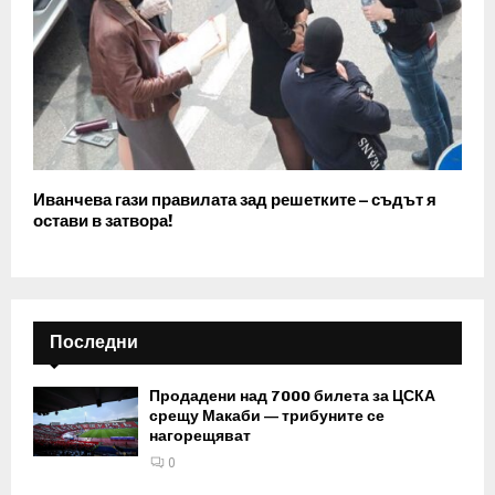
Иванчева гази правилата зад решетките – съдът я
остави в затвора!
Последни
Продадени над 7000 билета за ЦСКА
срещу Макаби — трибуните се
нагорещяват
0