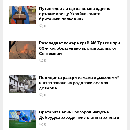
Путин едва ли ще използва ядрено
оръжие срещу Украйна, смята
британски полковник
0
Разследват пожара край АМ Тракия при
69-и км, образувано производство от
Септември
0
Полицията разкри измама с „мехлеми“
и използване на родопски села за
доверие
0
Вратарят Галин Григоров напусна
Добруджа заради неизплатени заплати
0