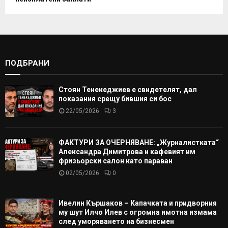
ПОДБРАНИ
Стоян Тенекеджиев е свидетелят, дал
показания срещу бившия си бос
22/05/2026
3
ФАКТУРИ ЗА ОЧЕРНЯВАНЕ: „Журналистката“
Александра Димитрова и кафевият им
фризьорски салон като параван
02/05/2026
0
Ивелин Кършаков – Капачката и придворния
му шут Илчо Илев с огромна имотна измама
след уморяването на бизнесмен