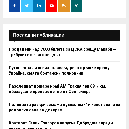
r
R
:
C
H
Последни публикации
Продадени над 7000 билета за ЦСКА срещу Макаби —
трибуните се нагорещяват
Путин едва ли ще използва ядрено оръжие срещу
Украйна, смята британски полковник
Разследват пожара край АМ Тракия при 69-и км,
образувано производство от Септември
Полицията разкри измама с „мехлеми“ и използване на
родопски села за доверие
Вратарят Галин Григоров напусна Добруджа заради
неизплатени заплати