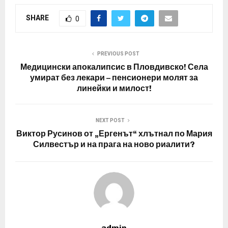
SHARE
0
PREVIOUS POST
Медицински апокалипсис в Пловдивско! Села
умират без лекари – пенсионери молят за
линейки и милост!
NEXT POST
Виктор Русинов от „Ергенът“ хлътнал по Мария
Силвестър и на прага на ново риалити?
admin