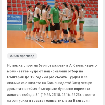
630 прегледа
Истинска
спортна буря
се разрази в Албания, където
момичетата-чудо от националния отбор на
България до 19 години разкъсаха Турция
и се
окичиха със златото на Балканиадата! След четири
драматични гейма, българките буквално
взривиха
залата
с победа 3:1 (19:25, 25:18, 25:16, 25:23), с която
си осигуриха
първата голяма титла за България