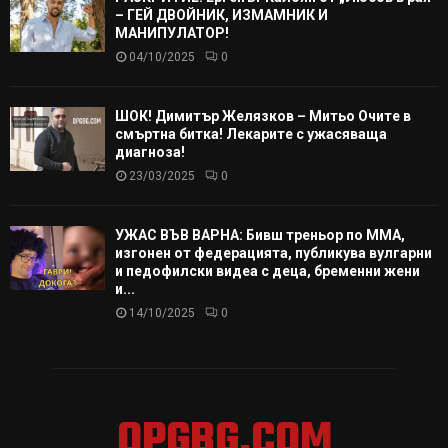
– ГЕЙ ДВОЙНИК, ИЗМАМНИК И
МАНИПУЛАТОР!
04/10/2025
0
ШОК! Димитър Желязков – Митьо Очите в
смъртна битка! Лекарите с ужасяваща
диагноза!
23/03/2025
0
УЖАС ВЪВ ВАРНА: Бивш треньор по ММА,
изгонен от федерацията, публикува вулгарни
и педофилски видеа с деца, бременни жени
и...
14/10/2025
0
OPGBG.COM