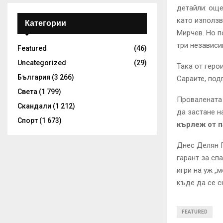
детайли: още
като използв
Категории
Мирчев. Но п
три независи
Featured
(46)
Uncategorized
(29)
Така от геро
България
(3 266)
Сараите, под
Света
(1 799)
Провалената
Скандали
(1 212)
да застане н
Спорт
(1 673)
кърлеж от п
Днес Делян П
гарант за сп
игри на уж „
къде да се с
FEATURED