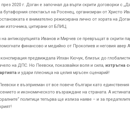
 през 2020 г. Доган е започнал да върти скрити договорки с „Да
а бутафорния спектакъл на Росенец, организиран от Христо Ив
остановката е внимателно режисирана лично от хората на Дога
ми източника, цитирани от БЛИЦ.
и на антикорупцията Иванов и Мирчев се превръщат в скрити па
помогнати финансово и медийно от Прокопиев и неговия авер 
 конспирация предвиждала Илхан Кючук, близък до глобалистк
ачело на ДПС. Но Пеевски, показвайки воля и сила,
изтръгна 
артията
и удари плесница на целия мръсен сценарий!
еевски е възприеман от все повече българи като единствения
асението и икономическото възраждане на страната. А истината
моралните“ политици тепърва ще излиза наяве – и за предателит
крият!