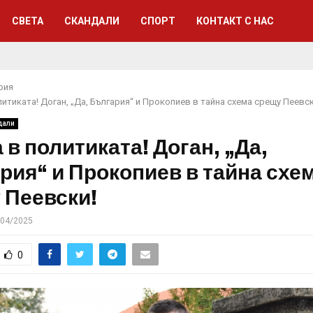
СВЕТА
СКАНДАЛИ
СПОРТ
КОНТАКТ С НАС
рия
итиката! Доган, „Да, България“ и Прокопиев в тайна схема срещу Пеевск
дали
в политиката! Доган, „Да,
рия“ и Прокопиев в тайна схе
 Пеевски!
/04/2025
0