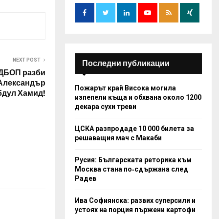
o
r
R
:
C
H
NEXT POST
Последни публикации
ГДБОП разби
 Александър
Пожарът край Висока могила
бдул Хамид!
изпепели къща и обхвана около 1200
декара сухи треви
ЦСКА разпродаде 10 000 билета за
решаващия мач с Макаби
Русия: Българската реторика към
Москва стана по‑сдържана след
Радев
Ива Софиянска: развих суперсили и
устоях на порция пържени картофи