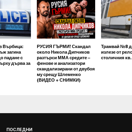
в Върбица:
РУСИЯ ГЪРМИ! Скандал
Трамвай №8 д
ъж загина
около Никола Дипчиков
излезе от релс
о падане с
разтърси ММА средите –
столичния кв
ърху дърва за
фенове и анализатори
скандализирани от двубоя
му срещу Шлеменко
(ВИДЕО + СНИМКИ)
ПОСЛЕДНИ