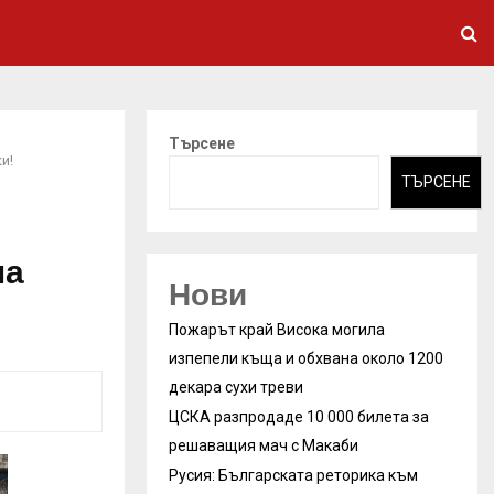
Търсене
и!
ТЪРСЕНЕ
ма
Нови
Пожарът край Висока могила
изпепели къща и обхвана около 1200
декара сухи треви
ЦСКА разпродаде 10 000 билета за
решаващия мач с Макаби
Русия: Българската реторика към