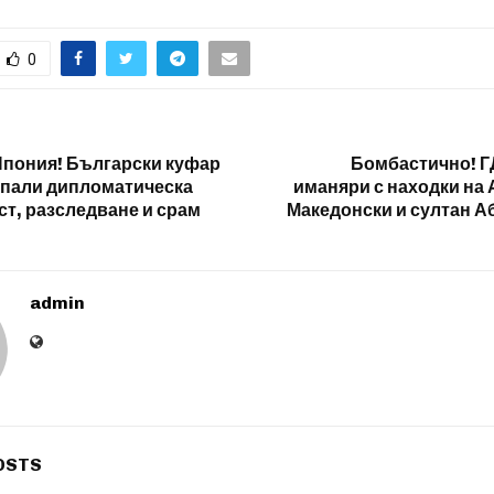
0
Япония! Български куфар
Бомбастично! 
дпали дипломатическа
иманяри с находки на
ст, разследване и срам
Македонски и султан А
admin
OSTS