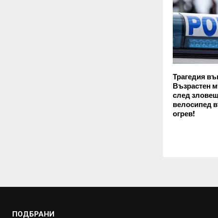
Трагедия въ
Възрастен м
след зловещ
велосипед в
огрев!
ПОДБРАНИ