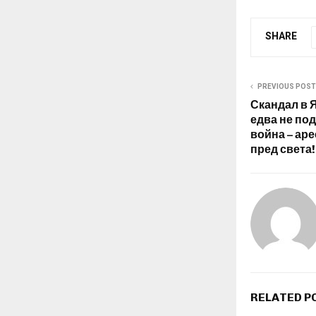
SHARE
PREVIOUS POST
Скандал в 
едва не по
война – аре
пред света!
RELATED P