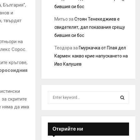
, България“,
бившия си бос
анов и
Митьо
за
Стоян Тенекеджиев е
н, твърдят
свидетелят, дал показания срещу
бившия си бос
ртньори на
Теодора
за
Гмуркачка от Плая дел
Алекс Сорос.
Кармен: какво крие напускането на
ите кръгове,
Иво Калушев
соросоидния
 истински
S
 за скритите
e
е няма да има
a
S
r
c
E
h
Открийте ни
f
A