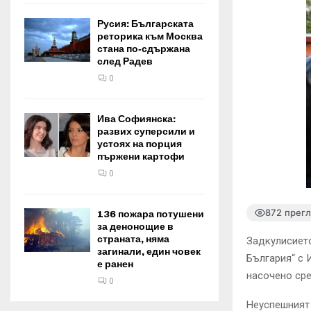
Русия: Българската
реторика към Москва
стана по‑сдържана
след Радев
0
Ива Софиянска:
развих суперсили и
устоях на порция
пържени картофи
0
872 прег
136 пожара потушени
за денонощие в
страната, няма
Задкулисието
загинали, един човек
България“ с 
е ранен
насочено ср
0
Неуспешният