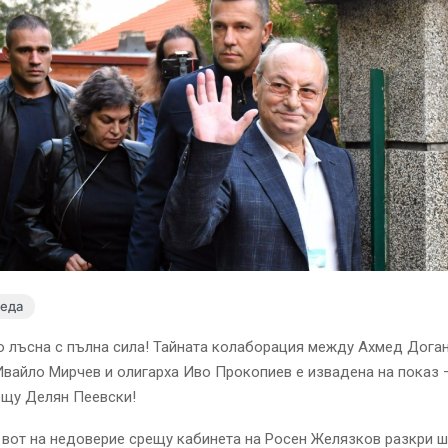
леда
 лъсна с пълна сила! Тайната колаборация между Ахмед Доган,
Ивайло Мирчев и олигарха Иво Прокопиев е извадена на показ –
ещу Делян Пеевски!
 вот на недоверие срещу кабинета на Росен Желязков разкри 