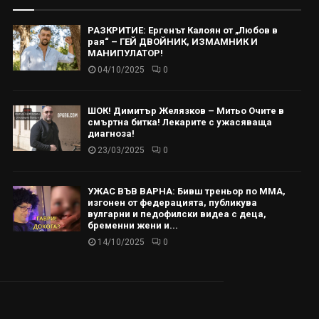
РАЗКРИТИЕ: Ергенът Калоян от „Любов в
рая“ – ГЕЙ ДВОЙНИК, ИЗМАМНИК И
МАНИПУЛАТОР!
04/10/2025
0
ШОК! Димитър Желязков – Митьо Очите в
смъртна битка! Лекарите с ужасяваща
диагноза!
23/03/2025
0
УЖАС ВЪВ ВАРНА: Бивш треньор по ММА,
изгонен от федерацията, публикува
вулгарни и педофилски видеа с деца,
бременни жени и...
14/10/2025
0