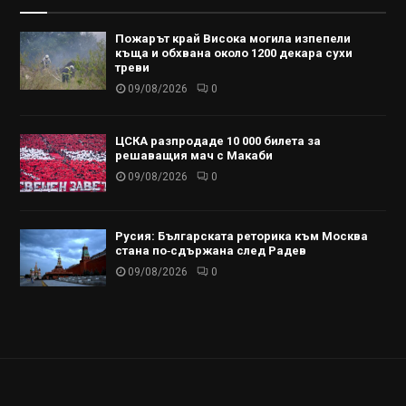
Пожарът край Висока могила изпепели
къща и обхвана около 1200 декара сухи
треви
09/08/2026
0
ЦСКА разпродаде 10 000 билета за
решаващия мач с Макаби
09/08/2026
0
Русия: Българската реторика към Москва
стана по‑сдържана след Радев
09/08/2026
0