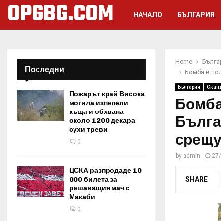
OPGBG.COM
НАЧАЛО
БЪЛГАРИЯ
Home
Бълга
Последни
Бомба в пол
България
Скан
Пожарът край Висока
Бомба 
могила изпепели
къща и обхвана
Бълга
около 1200 декара
сухи треви
срещу
0
by
admin
27
ЦСКА разпродаде 10
SHARE
000 билета за
решаващия мач с
Макаби
0