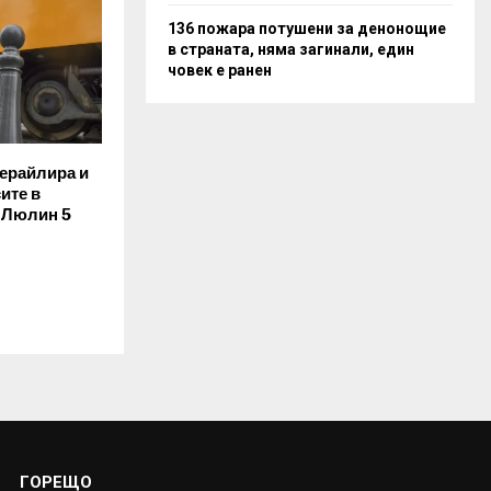
136 пожара потушени за денонощие
в страната, няма загинали, един
човек е ранен
ерайлира и
ите в
. Люлин 5
ГОРЕЩО