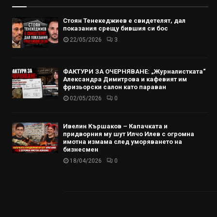
Стоян Тенекеджиев е свидетелят, дал
показания срещу бившия си бос
22/05/2026
3
ФАКТУРИ ЗА ОЧЕРНЯВАНЕ: „Журналистката“
Александра Димитрова и кафевият им
фризьорски салон като параван
02/05/2026
0
Ивелин Кършаков – Капачката и
придворния му шут Илчо Илев с огромна
имотна измама след уморяването на
бизнесмен
18/04/2026
0