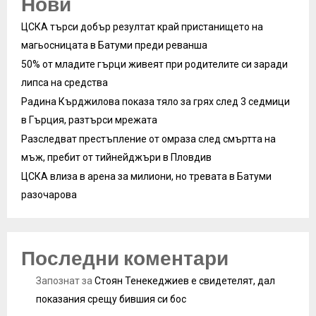
Нови
ЦСКА търси добър резултат край пристанището на
магьосницата в Батуми преди реванша
50% от младите гърци живеят при родителите си заради
липса на средства
Радина Кърджилова показа тяло за грях след 3 седмици
в Гърция, разтърси мрежата
Разследват престъпление от омраза след смъртта на
мъж, пребит от тийнейджъри в Пловдив
ЦСКА влиза в арена за милиони, но тревата в Батуми
разочарова
Последни коментари
Запознат
за
Стоян Тенекеджиев е свидетелят, дал
показания срещу бившия си бос