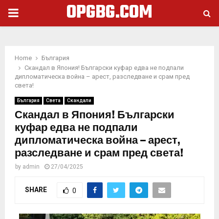
OPGBG.COM
PRIMARY
MENU
Home
България
Скандал в Япония! Български куфар едва не подпали
дипломатическа война – арест, разследване и срам пред
света!
България
Света
Скандали
Скандал в Япония! Български
куфар едва не подпали
дипломатическа война – арест,
разследване и срам пред света!
by
admin
27/04/2025
SHARE
0