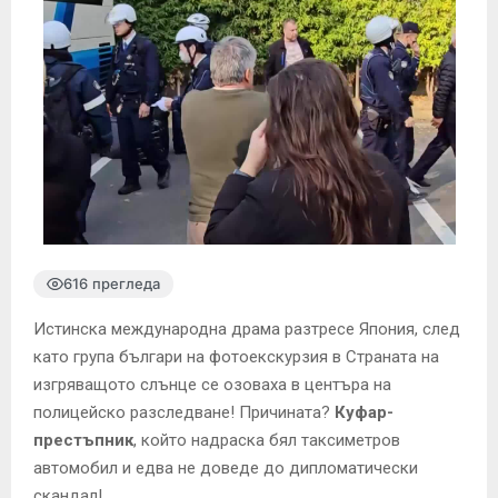
616 прегледа
Истинска международна драма разтресе Япония, след
като група българи на фотоекскурзия в Страната на
изгряващото слънце се озоваха в центъра на
полицейско разследване! Причината?
Куфар-
престъпник
, който надраска бял таксиметров
автомобил и едва не доведе до дипломатически
скандал!