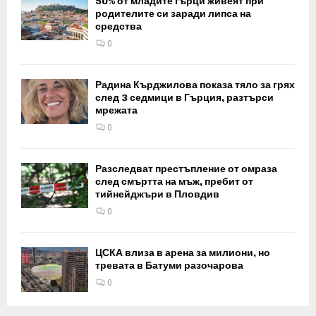
50% от младите гърци живеят при
родителите си заради липса на
средства
0
Радина Кърджилова показа тяло за грях
след 3 седмици в Гърция, разтърси
мрежата
0
Разследват престъпление от омраза
след смъртта на мъж, пребит от
тийнейджъри в Пловдив
0
ЦСКА влиза в арена за милиони, но
тревата в Батуми разочарова
0