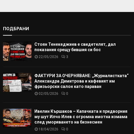
ПОДБРАНИ
Стоян Тенекеджиев е свидетелят, дал
показания срещу бившия си бос
22/05/2026
3
ФАКТУРИ ЗА ОЧЕРНЯВАНЕ: „Журналистката“
Александра Димитрова и кафевият им
фризьорски салон като параван
02/05/2026
0
Ивелин Кършаков – Капачката и придворния
му шут Илчо Илев с огромна имотна измама
след уморяването на бизнесмен
18/04/2026
0