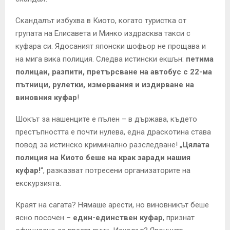
Скандалът избухва в Киото, когато туристка от
групата на Елисавета и Минко издрасква такси с
куфара си. Ядосаният японски шофьор не прощава и
на мига вика полиция. Следва истински екшън:
петима
полицаи, разпити, претърсване на автобус с 22-ма
пътници, рулетки, измервания и издирване на
виновния куфар
!
Шокът за нашенците е пълен – в държава, където
престъпността е почти нулева, една драскотина става
повод за истинско криминално разследване! „
Цялата
полиция на Киото беше на крак заради нашия
куфар!
“, разказват потресени организаторите на
екскурзията.
Краят на сагата? Нямаше арести, но виновникът беше
ясно посочен –
един-единствен куфар
, признат