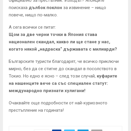
официално за престъпник. Изходът? Японците
поискаха
дълбок поклон
за извинение – нищо
повече, нищо по-малко.
А сега всички се питат:
Щом за две черни точки в Япония става
национален скандал, какво ли ще стане у нас,
когато някой „надраска“ държавата с милиарди?
Българските туристи благодарят, че всичко приключи
мирно, без да се стигне до скандал в посолството в
Токио. Но едно е ясно – след този случай,
куфарите
на нашенците вече са със специален статут:
международно признати хулигани!
Очаквайте още подробности от най-куриозното
престъпление на годината!