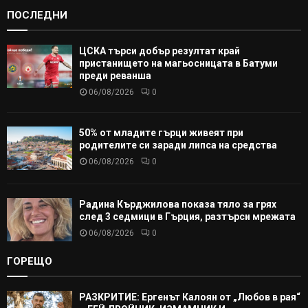
ПОСЛЕДНИ
ЦСКА търси добър резултат край
пристанището на магьосницата в Батуми
преди реванша
06/08/2026
0
50% от младите гърци живеят при
родителите си заради липса на средства
06/08/2026
0
Радина Кърджилова показа тяло за грях
след 3 седмици в Гърция, разтърси мрежата
06/08/2026
0
ГОРЕЩО
РАЗКРИТИЕ: Ергенът Калоян от „Любов в рая“