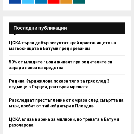
:
C
H
Последни публикации
ЦСКА търси добър резултат край пристанището на
магьосницата в Батуми преди реванша
50% от младите гърци живеят при родителите си
заради липса на средства
Радина Кърджилова показа тяло за грях след 3
седмици в Гърция, разтърси мрежата
Разследват престъпление от омраза след смъртта на
мъж, пребит от тийнейджъри в Пловдив
ЦСКА влиза в арена за милиони, но тревата в Батуми
разочарова