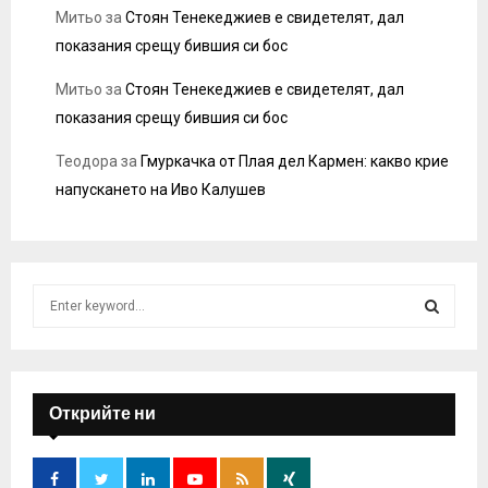
Митьо
за
Стоян Тенекеджиев е свидетелят, дал
показания срещу бившия си бос
Митьо
за
Стоян Тенекеджиев е свидетелят, дал
показания срещу бившия си бос
Теодора
за
Гмуркачка от Плая дел Кармен: какво крие
напускането на Иво Калушев
S
e
a
S
r
c
E
h
Открийте ни
f
A
o
r
R