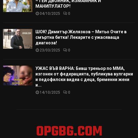
– ГЕЙ ДВОЙНИК, ИЗМАМНИК И
МАНИПУЛАТОР!
04/10/2025
0
ШОК! Димитър Желязков – Митьо Очите в
смъртна битка! Лекарите с ужасяваща
диагноза!
23/03/2025
0
УЖАС ВЪВ ВАРНА: Бивш треньор по ММА,
изгонен от федерацията, публикува вулгарни
и педофилски видеа с деца, бременни жени
и...
14/10/2025
0
OPGBG.COM