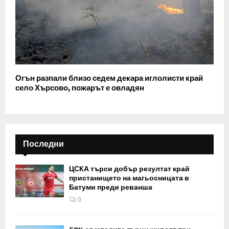
Огън разпали близо седем декара иглолисти край
село Хърсово, пожарът е овладян
Последни
ЦСКА търси добър резултат край
пристанището на магьосницата в
Батуми преди реванша
0