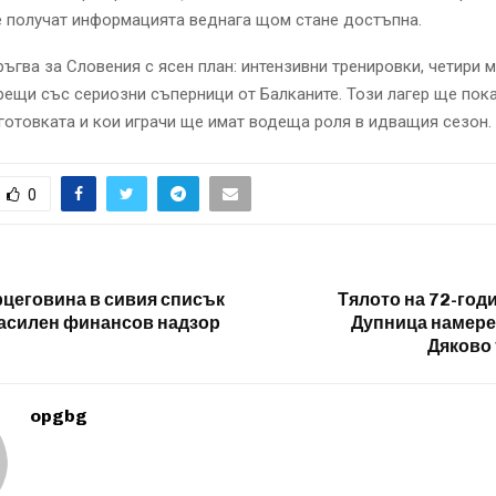
е получат информацията веднага щом стане достъпна.
ъгва за Словения с ясен план: интензивни тренировки, четири м
рещи със сериозни съперници от Балканите. Този лагер ще по
готовката и кои играчи ще имат водеща роля в идващия сезон.
0
рцеговина в сивия списък
Тялото на 72-год
засилен финансов надзор
Дупница намере
Дяково 
opgbg