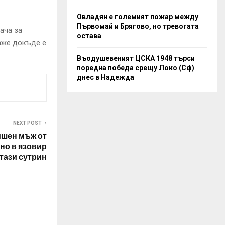
Овладян е големият пожар между
Първомай и Брягово, но тревогата
ача за
остава
каже докъде е
Въодушевеният ЦСКА 1948 търси
поредна победа срещу Локо (Сф)
днес в Надежда
NEXT POST
ишен мъж от
но в язовир
тази сутрин