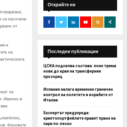
h
Открийте ни
f
A
атоварване,
o
я са насочени
r
R
арване от
:
C
H
ии и
Последни публикации
ите на
тактическата
ЦСКА подсилва състава: поне трима
нови до края на трансферния
прозорец
Испания налага временен граничен
жат за
контрол на полетите и корабите от
и. Именно в
Италия
ава.
Експертът предупреди:
ълнително,
криптопортфейлите правят пране на
пари по-лесно
ени. Феновете