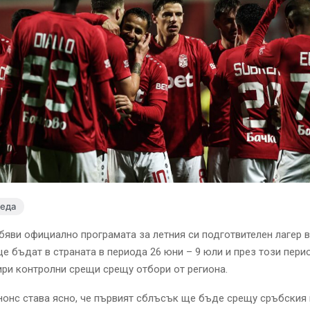
леда
яви официално програмата за летния си подготвителен лагер в
ще бъдат в страната в периода 26 юни – 9 юли и през този пери
ири контролни срещи срещу отбори от региона.
нонс става ясно, че първият сблъсък ще бъде срещу сръбския