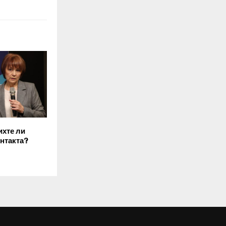
ихте ли
нтакта?