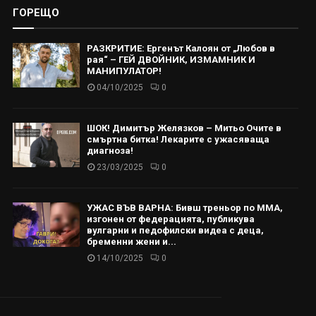
ГОРЕЩО
РАЗКРИТИЕ: Ергенът Калоян от „Любов в
рая“ – ГЕЙ ДВОЙНИК, ИЗМАМНИК И
МАНИПУЛАТОР!
04/10/2025
0
ШОК! Димитър Желязков – Митьо Очите в
смъртна битка! Лекарите с ужасяваща
диагноза!
23/03/2025
0
УЖАС ВЪВ ВАРНА: Бивш треньор по ММА,
изгонен от федерацията, публикува
вулгарни и педофилски видеа с деца,
бременни жени и...
14/10/2025
0