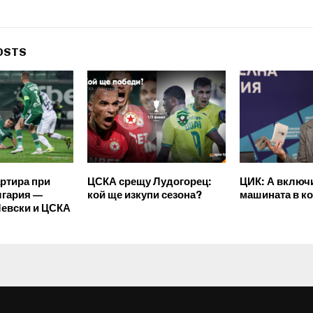
OSTS
артира при
ЦСКА срещу Лудогорец:
ЦИК: А включ
лгария —
кой ще изкупи сезона?
машината в ко
Левски и ЦСКА