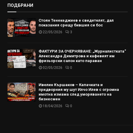
ПОДБРАНИ
Стоян Тенекеджиев е свидетелят, дал
показания срещу бившия си бос
22/05/2026
3
ФАКТУРИ ЗА ОЧЕРНЯВАНЕ: „Журналистката“
Александра Димитрова и кафевият им
фризьорски салон като параван
02/05/2026
0
Ивелин Кършаков – Капачката и
придворния му шут Илчо Илев с огромна
имотна измама след уморяването на
бизнесмен
18/04/2026
0