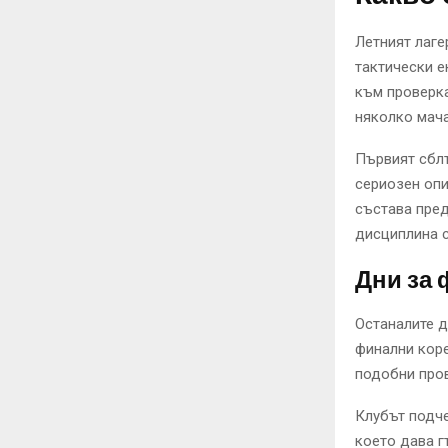
Летният лаге
тактически е
към проверка
няколко мача
Първият сблъ
сериозен опи
състава пред
дисциплина с
Дни за
Останалите 
финални коре
подобни пров
Клубът подче
което дава г