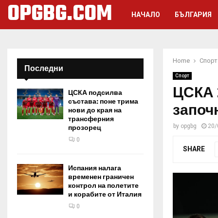
OPGBG.COM
НАЧАЛО
БЪЛГАРИЯ
Home
Спорт
Последни
Спорт
ЦСКА 
ЦСКА подсилва
състава: поне трима
започ
нови до края на
трансферния
by
opgbg
20/
прозорец
0
SHARE
Испания налага
временен граничен
контрол на полетите
и корабите от Италия
0