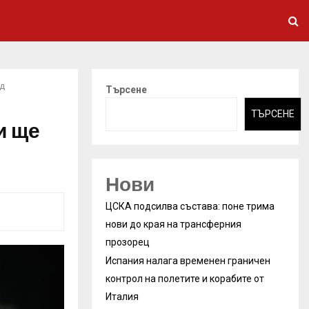
ад
Търсене
ТЪРСЕНЕ
и ще
Нови
ЦСКА подсилва състава: поне трима
нови до края на трансферния
прозорец
Испания налага временен граничен
контрол на полетите и корабите от
Италия