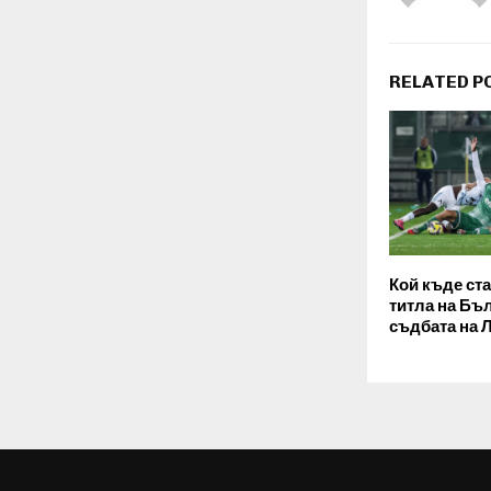
RELATED P
Кой къде ст
титла на Бъ
съдбата на 