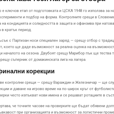
р е ключов етап от подготовката и ЦСКА 1948 го използва за н
ксперименти и подбор на форма. Контролните срещи в Словени
 на кондицията и солидността в защита и офанзива при натов
 в кратък период.
сък с Партизан носи специален заряд — срещу отбор с традиц
т, което ще даде възможност за реална оценка на възможност
и началото на сезона. Двубоят срещу Марибор пък ще тества 
рещу съперник от домакинската лига на лагера.
 финални корекции
две контролни срещи — срещу Вараждин и Железничар — ще слу
кции и даване на игрово време на по-широк кръг от футболист
ерки често изпъкват нови имена и се решават ротациите в съст
ртава, че точните часове на проверките ще бъдат обявени доп
ъвкавост при организацията и възможност за логистични пром