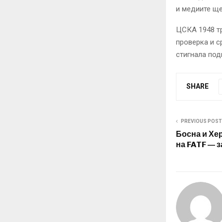
и медиите щ
ЦСКА 1948 тр
проверка и с
стигнала под
SHARE
PREVIOUS POST
Босна и Хе
на FATF — 