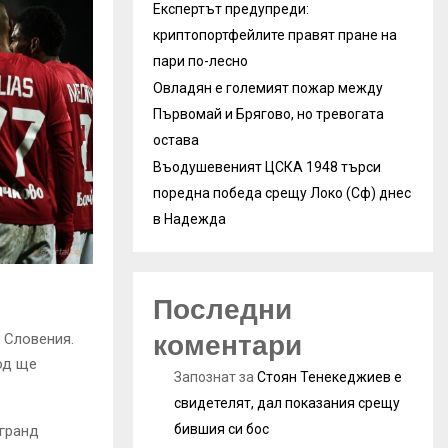
Експертът предупреди:
криптопортфейлите правят пране на
пари по-лесно
Овладян е големият пожар между
Първомай и Брягово, но тревогата
остава
Въодушевеният ЦСКА 1948 търси
поредна победа срещу Локо (Сф) днес
в Надежда
Последни
коментари
 Словения.
од ще
Запознат
за
Стоян Тенекеджиев е
свидетелят, дал показания срещу
бившия си бос
 гранд