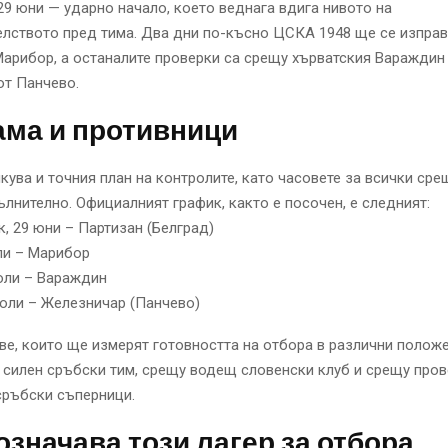
29 юни — ударно начало, което веднага вдига нивото на
елството пред тима. Два дни по-късно ЦСКА 1948 ще се изпра
арибор, а останалите проверки са срещу хърватския Вараждин
от Панчево.
ама и противници
кува и точния план на контролите, като часовете за всички ср
лнително. Официалният график, както е посочен, е следният:
, 29 юни – Партизан (Белград)
ли – Марибор
юли – Вараждин
 юли – Железничар (Панчево)
ве, които ще измерят готовността на отбора в различни полож
силен сръбски тим, срещу водещ словенски клуб и срещу про
сръбски съперници.
означава този лагер за отбора