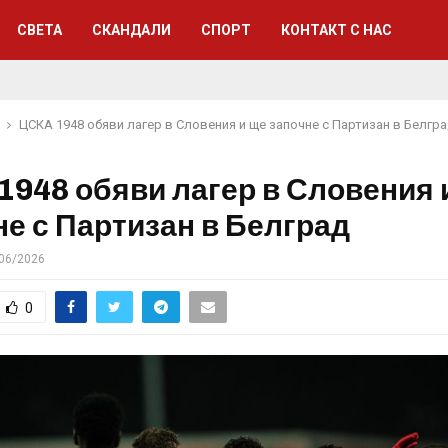
СВЕТА
СКАНДАЛИ
СПОРТ
КОНТАКТ С НАС
ЦСКА 1948 обяви лагер в Словения и ще започне с Партизан в Белгр
1948 обяви лагер в Словения 
не с Партизан в Белград
06/2026
0