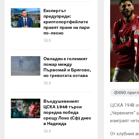
Експертът
предупреди:
криптопортфейлите
правят пране на пари
по-лесно
0
Овладян е големият
пожар между
Първомай и Брягово,
но тревогата остава
0
690 прег
Въодушевеният
ЦСКА 1948 об
ЦСКА 1948 търси
поредна победа
„Червените“ 
срещу Локо (Сф) днес
изиграят чет
в Надежда
0
От клубния а