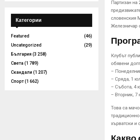
Партизан на 
предизвикат
словенския М
Категории
Железничар 
Featured
(46)
Прогр
Uncategorized
(29)
България
(3 258)
Клубът публи
Света
(1 789)
обявени допъ
– Понеделник
Скандали
(1 207)
– Сряда, 1 ю
Спорт
(1 662)
– Събота, 4 
– Вторник, 7
Това са мачо
традиционно 
хърватски и 
Какво 