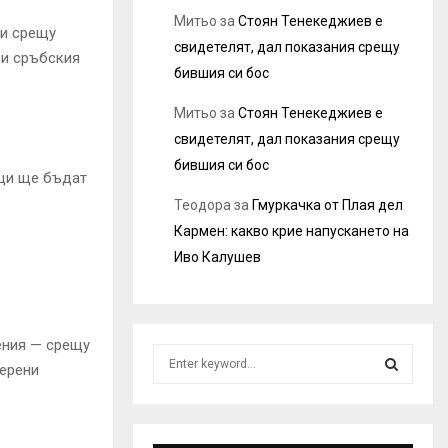
Митьо
за
Стоян Тенекеджиев е
ви срещу
свидетелят, дал показания срещу
 и сръбския
бившия си бос
Митьо
за
Стоян Тенекеджиев е
свидетелят, дал показания срещу
бившия си бос
ещи ще бъдат
Теодора
за
Гмуркачка от Плая дел
Кармен: какво крие напускането на
Иво Калушев
ения — срещу
S
верени
e
a
S
r
c
E