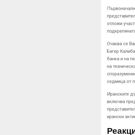
Първоначално
представител
отложи участ
подкрепяната
Очаква се Ва
Багер Калиба
банка и на п
на техническ
споразумение
седмица от 
Иранските д
включва пре
представител
ирански акти
Реакц