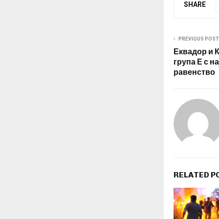
SHARE
PREVIOUS POST
Еквадор и 
група Е с н
равенство
RELATED P