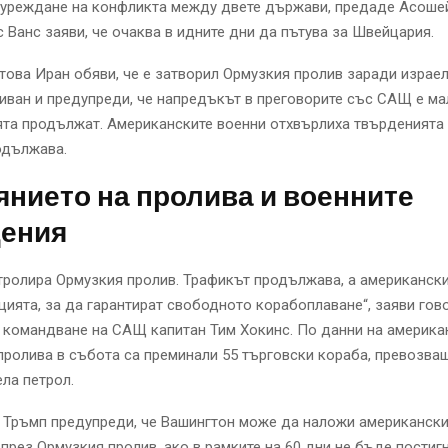
 уреждане на конфликта между двете държави, предаде Асошей
 Ванс заяви, че очаква в идните дни да пътува за Швейцария.
това Иран обяви, че е затворил Ормузкия пролив заради израе
иван и предупреди, че напредъкът в преговорите със САЩ е ма
та продължат. Американските военни отхвърлиха твърденията и
одължава.
нието на пролива и военните
ения
тролира Ормузкия пролив. Трафикът продължава, а американски
цията, за да гарантират свободното корабоплаване“, заяви гов
 командване на САЩ капитан Тим Хокинс. По данни на америка
пролива в събота са преминали 55 търговски кораба, превозва
ла петрол.
 Тръмп предупреди, че Вашингтон може да наложи американски
през Ормузкия пролив, ако в рамките на 60 дни не бъде постиг