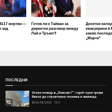
3117 жертви —
Готов ли е Тайван за
Десетки хиля
е зад
директен разговор между
евакуирани в
Лай и Тръмп?
какво послед
„Марта“
ПОСЛЕДНИ
Огнен пожар в „Левски Г“: горят сухи треви
близо до строителна техника и жилища
06/08/2026
0