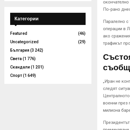
окончателно
По-рано днес
Категории
Паралелно с 
операции в Л
Featured
(46)
ако сражения
Uncategorized
(29)
трафикът пр
България
(3 242)
Състоя
Света
(1 776)
съобщ
Скандали
(1 201)
Спорт
(1 649)
„Иран не кон
следят ситуа
Централното
военни през 
милиона баре
Президентът
преминаване 