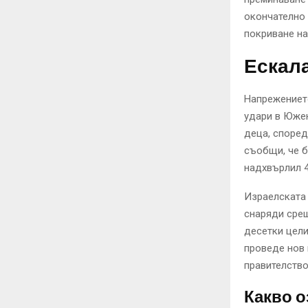
окончателно 
покриване на
Ескала
Напрежениет
удари в Южен
деца, според
съобщи, че б
надхвърлил 4
Израелската 
снаряди срещ
десетки цели
проведе нов
правителство
Какво о