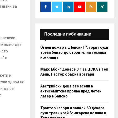
o
r
лзвани за
R
:
C
H
Последни публикации
зраелски
чително две
Огнен пожар в „Левски Г“: горят сухи
нето
треви близо до строителна техника
и жилища
а“ е
Макс Ебонг донесе 0:1 за ЦСКА в Тел
Авив, Пастор обърка вратаря
кети и
если удари по
Австрийски деца замесени в
н да се
антисемитска проява пред летен
о
лагер в Банско
Трактор изгори и запали 60 декара
сухи треви край Българска поляна в
Тополовград