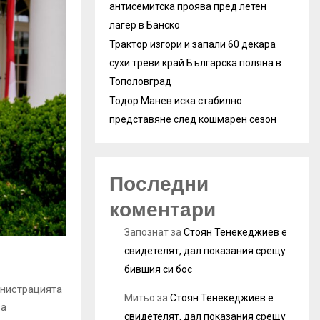
антисемитска проява пред летен
лагер в Банско
Трактор изгори и запали 60 декара
сухи треви край Българска поляна в
Тополовград
Тодор Манев иска стабилно
представяне след кошмарен сезон
Последни
коментари
Запознат
за
Стоян Тенекеджиев е
свидетелят, дал показания срещу
бившия си бос
нистрацията
Митьо
за
Стоян Тенекеджиев е
за
свидетелят, дал показания срещу