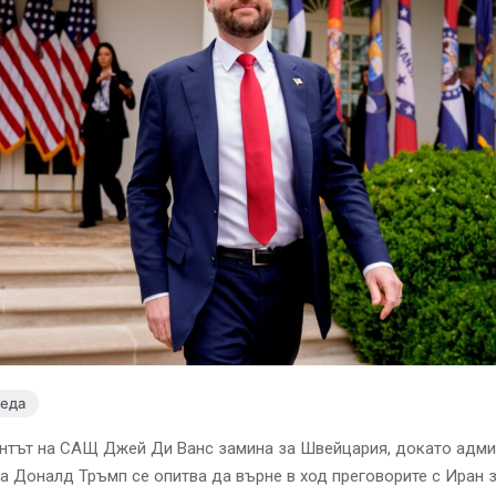
леда
нтът на САЩ Джей Ди Ванс замина за Швейцария, докато адми
а Доналд Тръмп се опитва да върне в ход преговорите с Иран 