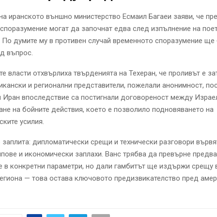
на иранското външно министерство Есмаил Багаеи заяви, че пр
споразумение могат да започнат едва след изпълнение на пое
 По думите му в противен случай временното споразумение ще
д въпрос.
е власти отхвърлиха твърденията на Техеран, че проливът е за
кански и регионални представители, пожелали анонимност, по
 Иран впоследствие са постигнали договореност между Израел
ане на бойните действия, което е позволило подновяването на
ките усилия.
 заплита: дипломатически срещи и технически разговори върв
лпове и икономически заплахи. Ванс трябва да превърне предв
 в конкретни параметри, но дали гамбитът ще издържи срещу 
егиона — това остава ключовото предизвикателство пред аме