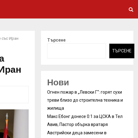
 със Иран
Търсене
ТЪРСЕНЕ
а
 Иран
Нови
Огнен пожар в „Левски Г“: горят сухи
треви близо до строителна техника и
жилища
Макс Ебонг донесе 0:1 за ЦСКА в Тел
Авив, Пастор обърка вратаря
Австрийски деца замесени в