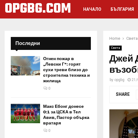
OPGBG.COM
НАЧАЛО
БЪЛГАРИЯ
Home
Света
Последни
Света
Джей 
Огнен пожар в
„Левски Г“: горят
възоб
сухи треви близо до
строителна техника и
by
opgbg
21/
жилища
0
SHARE
Макс Ебонг донесе
0:1 за ЦСКА в Тел
Авив, Пастор обърка
вратаря
0