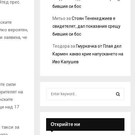
тед прес.
бившия си бос
Митьо
за
Стоян Тенекеджиев е
лските
свидетелят, дал показания срещу
лко вероятен,
бившия си бос
 заявиха, че
Теодора
за
Гмуркачка от Плая дел
Кармен: какво крие напускането на
Иво Калушев
те сили
S
орителят на
e
нските
a
S
щи над 17
r
c
E
h
Открийте ни
 такси за
f
A
нато