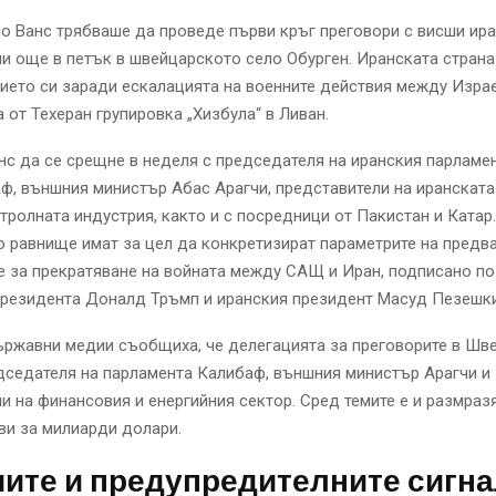
 Ванс трябваше да проведе първи кръг преговори с висши ир
и още в петък в швейцарското село Обурген. Иранската страна
ието си заради ескалацията на военните действия между Изра
 от Техеран групировка „Хизбула“ в Ливан.
нс да се срещне в неделя с председателя на иранския парлам
ф, външния министър Абас Арагчи, представители на иранската
етролната индустрия, както и с посредници от Пакистан и Катар
о равнище имат за цел да конкретизират параметрите на предв
 за прекратяване на войната между САЩ и Иран, подписано по
президента Доналд Тръмп и иранския президент Масуд Пезешки
ържавни медии съобщиха, че делегацията за преговорите в Шв
дседателя на парламента Калибаф, външния министър Арагчи и
и на финансовия и енергийния сектор. Сред темите е и размраз
ви за милиарди долари.
иите и предупредителните сигн