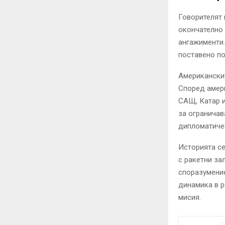
Говорителят 
окончателно 
ангажименти.
поставено по
Американскит
Според амери
САЩ, Катар и
за ограничав
дипломатичес
Историята се
с ракетни за
споразумение
динамика в р
мисия.