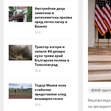
Австрийски деца
замесени в
антисемитска проява
пред летен лагер в
Банско
0
Трактор изгори и
запали 60 декара
сухи треви край
Българска поляна в
Тополовград
0
Тодор Манев иска
стабилно
608 прег
представяне след
кошмарен сезон
Вицепрезиде
0
на президент