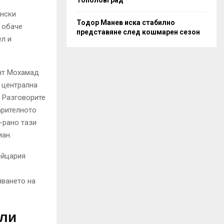
ански
Тодор Манев иска стабилно
 обаче
представяне след кошмарен сезон
ел и
ент Мохамад
 централна
. Разговорите
арителното
-рано тази
ан.
ейцария
яването на
али