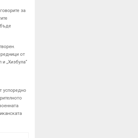
еговорите за
тите
 бъде
творен.
средници от
 и „Хизбула“
ят успоредно
арителното
военната
риканската