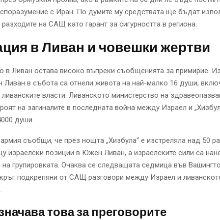
споразумение с Иран. По думите му средствата ще бъдат изпо
 разходите на САЩ като гарант за сигурността в региона.
ция в Ливан и човешки жертви
о в Ливан остава високо въпреки съобщенията за примирие. И
 Ливан в събота са отнели живота на най-малко 16 души, вклю
 ливанските власти. Ливанското министерство на здравеопазва
роят на загиналите в последната война между Израел и „Хизбул
000 души.
армия съобщи, че през нощта „Хизбула“ е изстреляла над 50 ра
у израелски позиции в Южен Ливан, а израелските сили са нан
 на групировката. Очаква се следващата седмица във Вашингто
 кръг подкрепяни от САЩ разговори между Израел и ливанскот
.
значава това за преговорите