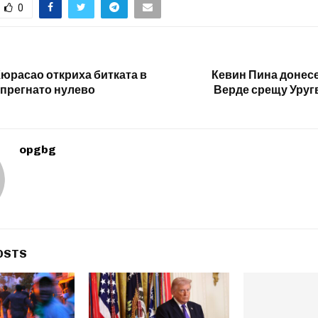
0
Кюрасао откриха битката в
Кевин Пина донесе
апрегнато нулево
Верде срещу Уруг
opgbg
OSTS