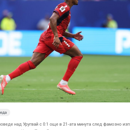
леда
оведе над Уругвай с 0:1 още в 21-ата минута след фамозно из