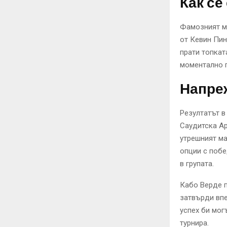
Как се
Фамозният мо
от Кевин Пин
прати топкат
моментално п
Напреж
Резултатът в
Саудитска А
утрешният м
опции с побе
в групата.
Кабо Верде п
затвърди впе
успех би мог
турнира.