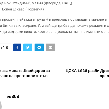
ард Рок Стейдиъм“, Маями (Флорида, САЩ)
: Еспен Ескаас (Норвегия)
т променя пейзажа в група H и превръща оставащите мачове в
 битки за класиране. Уругвай ще трябва да покаже реакция и х
 да задържи нивото, което вече усложни пътя на именити съп
0
нс замина в Швейцария за
ЦСКА 1948 разби Дрита
ане на преговорите със
зре
opgbg