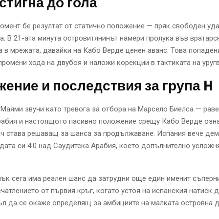
 стигна до гола
мент бе резултат от статично положение — пряк свободен уда
а. В 21-ата минута островитянинът намери пролука във вратарс
а в мрежата, давайки на Кабо Верде ценен аванс. Това попаден
ромени хода на двубоя и наложи корекции в тактиката на уругв
ение и последствия за група H
 Маями звучи като тревога за отбора на Марсело Биелса — рав
рабия и настоящото пасивно положение срещу Кабо Верде озна
ач става решаващ за шансa за продължаване. Испания вече де
дата си 4:0 над Саудитска Арабия, което допълнително усложн
ък сега има реален шанс да затрудни още един именит съперн
чатлението от първия кръг, когато устоя на испанския натиск до
ъл да се окаже определящ за амбициите на малката островна 