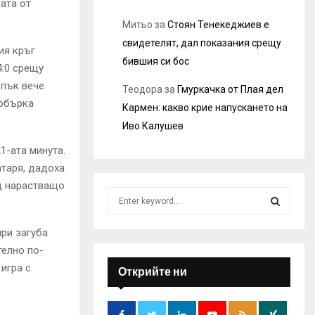
ата от
Митьо
за
Стоян Тенекеджиев е
свидетелят, дал показания срещу
ия кръг
бившия си бос
4:0 срещу
 пък вече
Теодора
за
Гмуркачка от Плая дел
 обърка
Кармен: какво крие напускането на
Иво Калушев
1-ата минута.
атаря, дадоха
од нарастващо
S
e
a
S
при загуба
r
телно по-
c
E
игра с
h
Открийте ни
f
A
o
r
R