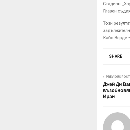
Стадион: „Х
Главен съдия
Този резулта
задължителни
Кабо Верде —
SHARE
PREVIOUS POST
Джей Ди Ва
възобновяв
Иран