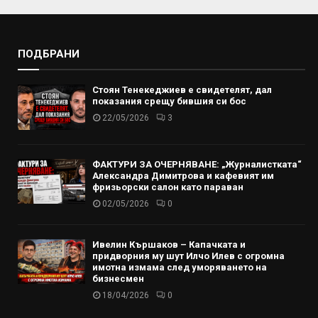
ПОДБРАНИ
Стоян Тенекеджиев е свидетелят, дал
показания срещу бившия си бос
22/05/2026
3
ФАКТУРИ ЗА ОЧЕРНЯВАНЕ: „Журналистката“
Александра Димитрова и кафевият им
фризьорски салон като параван
02/05/2026
0
Ивелин Кършаков – Капачката и
придворния му шут Илчо Илев с огромна
имотна измама след уморяването на
бизнесмен
18/04/2026
0