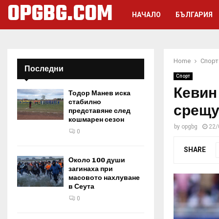
OPGBG.COM
НАЧАЛО
БЪЛГАРИЯ
Home
Спорт
Последни
Спорт
Кевин
Тодор Манев иска
стабилно
срещу
представяне след
кошмарен сезон
by
opgbg
22/
0
SHARE
Около 100 души
загинаха при
масовото нахлуване
в Сеута
0