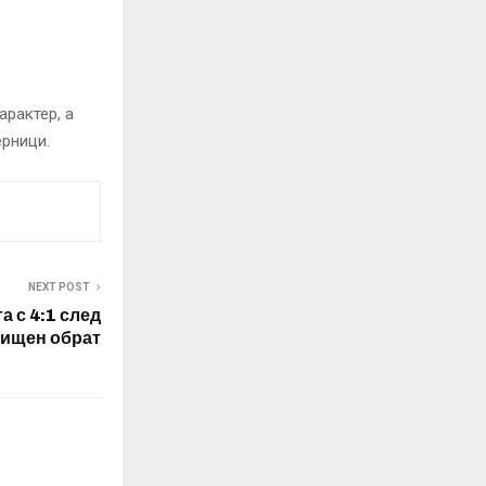
арактер, а
ерници.
NEXT POST
 с 4:1 след
лищен обрат