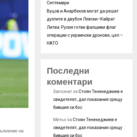
Септември
Вуцов и Анарбеков могат да решат
дузпите в двубоя Левски–Кайрат
Литва: Русия готви фалшиви флаг
операции с украински дронове, цел –
НАТО
Последни
коментари
Запознат
за
Стоян Тенекеджиев е
свидетелят, дал показания срещу
бившия си бос
Митьо
за
Стоян Тенекеджиев е
свидетелят, дал показания срещу
пълнение на
бившия си бос