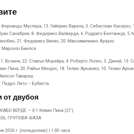
вите
 Фернандо Муслера, 13. Гийермо Варела, 3. Себастиан Касерес, 
Хуан Санабрия, 8. Федерико Валверде, 6. Родриго Бентанкур, 5. 
Канобио, 21. Федерико Виняс, 20. Максимилиано Араухо
: Марсело Биелса
1. Возиня, 22. Стивън Морейра, 4. Роберто Лопес, 3. Диней, 13. 
евин Пина, 20. Райън Мендес, 18. Телмо Арканжо, 10. Телмо Аркан
 Жилсон Тавареш
: Педро Лито – Бубиста
 от двубоя
КАБО ВЕРДЕ — 0:1 Кевин Пина (21′)
26, ГРУПОВА ФАЗА
и 2026 г. (понеделник) | 1:00 часа