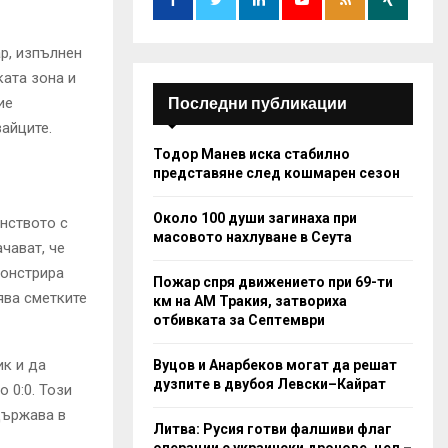
:
C
р, изпълнен
ката зона и
H
Последни публикации
ие
айците.
Тодор Манев иска стабилно
представяне след кошмарен сезон
Около 100 души загинаха при
енството с
масовото нахлуване в Сеута
чават, че
монстрира
Пожар спря движението при 69-ти
ява сметките
км на АМ Тракия, затвориха
отбивката за Септември
ик и да
Вуцов и Анарбеков могат да решат
дузпите в двубоя Левски–Кайрат
 0:0. Този
държава в
Литва: Русия готви фалшиви флаг
операции с украински дронове, цел –