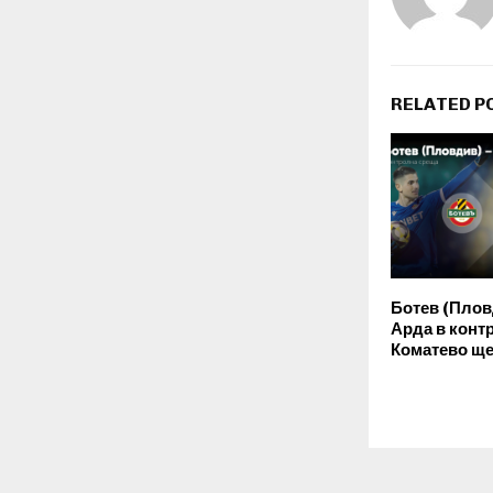
RELATED P
Ботев (Плов
Арда в конт
Коматево ще