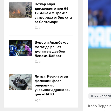
Пожар спря
движението при 69-
ти км на АМ Тракия,
затвориха отбивката
за Септември
0
Вуцов и Анарбеков
могат да решат
дузпите в двубоя
Левски–Кайрат
0
Литва: Русия готви
фалшиви флаг
операции с
украински дронове,
цел – НАТО
728 прег
0
Кабо Верде п