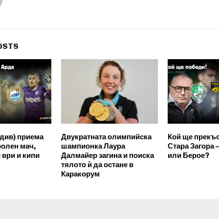
OSTS
див) приема
Двукратната олимпийска
Кой ще прекъс
ролен мач,
шампионка Лаура
Стара Загора 
 ври и кипи
Далмайер загина и поиска
или Берое?
тялото ѝ да остане в
Каракорум