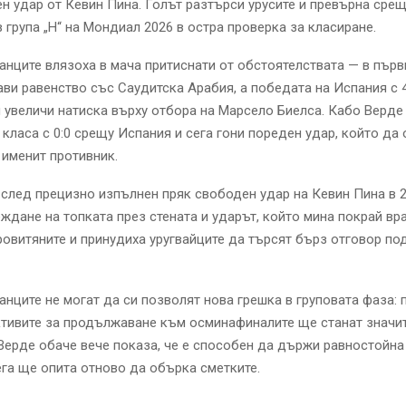
н удар от Кевин Пина. Голът разтърси урусите и превърна срещ
в група „H“ на Мондиал 2026 в остра проверка за класиране.
ците влязоха в мача притиснати от обстоятелствата — в първ
ави равенство със Саудитска Арабия, а победата на Испания с 
 увеличи натиска върху отбора на Марсело Биелса. Кабо Верде
класа с 0:0 срещу Испания и сега гони пореден удар, който да
 именит противник.
след прецизно изпълнен пряк свободен удар на Кевин Пина в 2
ждане на топката през стената и ударът, който мина покрай вр
ровитяните и принудиха уругвайците да търсят бърз отговор п
ците не могат да си позволят нова грешка в груповата фаза: 
тивите за продължаване към осминафиналите ще станат значи
Верде обаче вече показа, че е способен да държи равностойна 
ега ще опита отново да обърка сметките.