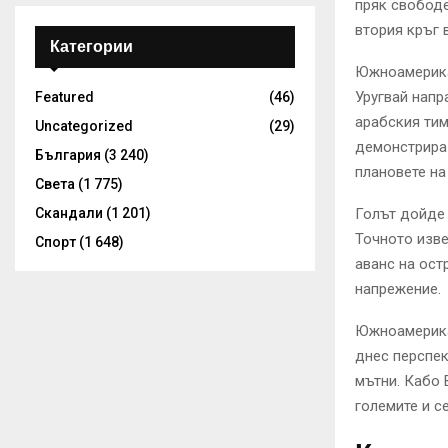
пряк свободе
втория кръг 
Категории
Южноамерикан
Уругвай напр
Featured
(46)
арабския тим
Uncategorized
(29)
демонстрира 
България
(3 240)
плановете на
Света
(1 775)
Скандали
(1 201)
Голът дойде 
Точното изве
Спорт
(1 648)
аванс на ост
напрежение.
Южноамерикан
днес перспек
мътни. Кабо 
големите и с