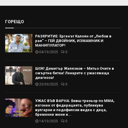
ГОРЕЩО
РАЗКРИТИЕ: Ергенът Калоян от „Любов в
рая“ – ГЕЙ ДВОЙНИК, ИЗМАМНИК И
МАНИПУЛАТОР!
04/10/2025
0
ШОК! Димитър Желязков – Митьо Очите в
смъртна битка! Лекарите с ужасяваща
диагноза!
23/03/2025
0
УЖАС ВЪВ ВАРНА: Бивш треньор по ММА,
изгонен от федерацията, публикува
вулгарни и педофилски видеа с деца,
бременни жени и...
14/10/2025
0