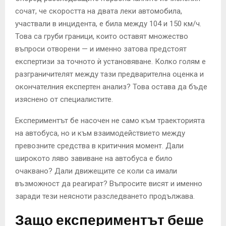
сочат, че скоростта на двата леки автомобила,
участвали в инцидента, е била между 104 и 150 км/ч.
Това са груби граници, които оставят множество
въпроси отворени — и именно затова предстоят
експертизи за точното ѝ установяване. Колко голям е
разграничителят между тази предварителна оценка и
окончателния експертен анализ? Това остава да бъде
изяснено от специалистите.
Експериментът бе насочен не само към траекторията
на автобуса, но и към взаимодействието между
превозните средства в критичния момент. Дали
широкото ляво завиване на автобуса е било
очаквано? Дали движещите се коли са имали
възможност да реагират? Въпросите висят и именно
заради тези неясноти разследването продължава.
Защо експериментът беше