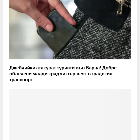
Джебчийки атакуват туристи във Варна! Добре
облечени млади крадли вършеят в градския
транспорт