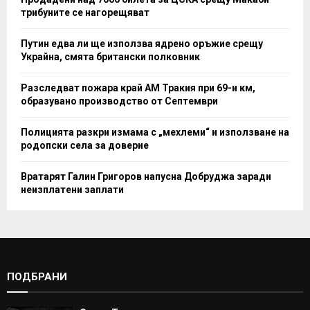
трибуните се нагорещяват
Путин едва ли ще използва ядрено оръжие срещу
Украйна, смята британски полковник
Разследват пожара край АМ Тракия при 69-и км,
образувано производство от Септември
Полицията разкри измама с „мехлеми“ и използване на
родопски села за доверие
Вратарят Галин Григоров напусна Добруджа заради
неизплатени заплати
ПОДБРАНИ