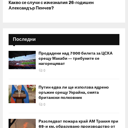
Какво се случи с изчезналия 26-годишен
Александър Пенчев?
Последни
Продадени над 7000 билета за ЦСКА
срещу Макаби — трибуните се
нагорещяват
0
Путин едва ли ще използва ядрено
оръжие срещу Украйна, смята
британски полковник
0
Разследват пожара край АМ Тракия при
69-и км, образувано производство от