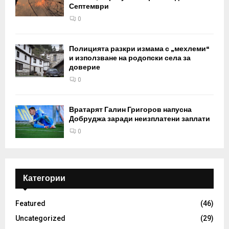
Септември
0
Полицията разкри измама с „мехлеми“
и използване на родопски села за
доверие
0
Вратарят Галин Григоров напусна
Добруджа заради неизплатени заплати
0
Категории
Featured
(46)
Uncategorized
(29)