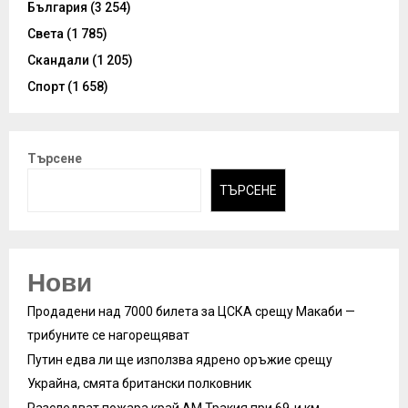
България
(3 254)
Света
(1 785)
Скандали
(1 205)
Спорт
(1 658)
Търсене
ТЪРСЕНЕ
Нови
Продадени над 7000 билета за ЦСКА срещу Макаби —
трибуните се нагорещяват
Путин едва ли ще използва ядрено оръжие срещу
Украйна, смята британски полковник