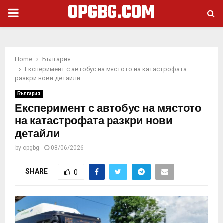
OPGBG.COM
PRIMARY
MENU
Home
България
Експеримент с автобус на мястото на катастрофата
разкри нови детайли
България
Експеримент с автобус на мястото
на катастрофата разкри нови
детайли
by
opgbg
08/06/2026
SHARE
0