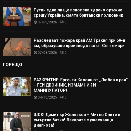
Путин едва ли ще използва ядрено оръжие
срещу Украйна, смята британски полковник
07/08/2026
0
Разследват пожара край АМ Тракия при 69-и
км, образувано производство от Септември
07/08/2026
0
ГОРЕЩО
РАЗКРИТИЕ: Ергенът Калоян от „Любов в рая“
– ГЕЙ ДВОЙНИК, ИЗМАМНИК И
МАНИПУЛАТОР!
04/10/2025
0
ШОК! Димитър Желязков – Митьо Очите в
смъртна битка! Лекарите с ужасяваща
диагноза!