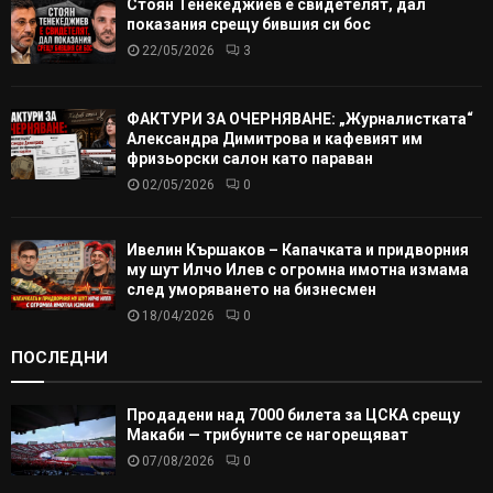
Стоян Тенекеджиев е свидетелят, дал
показания срещу бившия си бос
22/05/2026
3
ФАКТУРИ ЗА ОЧЕРНЯВАНЕ: „Журналистката“
Александра Димитрова и кафевият им
фризьорски салон като параван
02/05/2026
0
Ивелин Кършаков – Капачката и придворния
му шут Илчо Илев с огромна имотна измама
след уморяването на бизнесмен
18/04/2026
0
ПОСЛЕДНИ
Продадени над 7000 билета за ЦСКА срещу
Макаби — трибуните се нагорещяват
07/08/2026
0