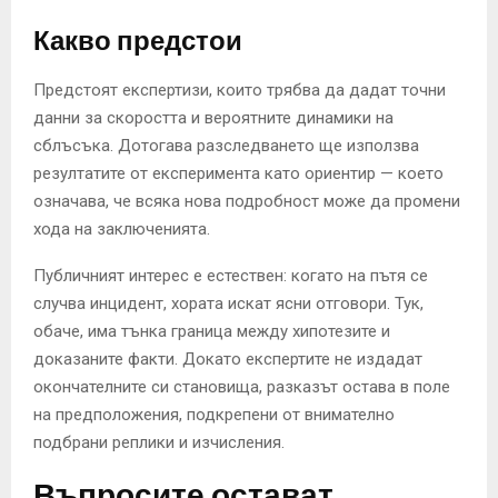
Какво предстои
Предстоят експертизи, които трябва да дадат точни
данни за скоростта и вероятните динамики на
сблъсъка. Дотогава разследването ще използва
резултатите от експеримента като ориентир — което
означава, че всяка нова подробност може да промени
хода на заключенията.
Публичният интерес е естествен: когато на пътя се
случва инцидент, хората искат ясни отговори. Тук,
обаче, има тънка граница между хипотезите и
доказаните факти. Докато експертите не издадат
окончателните си становища, разказът остава в поле
на предположения, подкрепени от внимателно
подбрани реплики и изчисления.
Въпросите остават