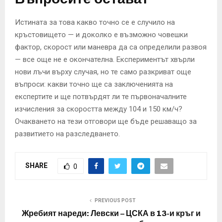
Истината за това какво точно се е случило на
кръстовището — и доколко е възможно човешки
фактор, скорост или маневра да са определили развоя
— все още не е окончателна. Експериментът хвърли
нови лъчи върху случая, но те само разкриват още
въпроси: какви точно ще са заключенията на
експертите и ще потвърдят ли те първоначалните
изчисления за скоростта между 104 и 150 км/ч?
Очакването на тези отговори ще бъде решаващо за
развитието на разследването.
SHARE
0
PREVIOUS POST
Жребият нареди: Левски – ЦСКА в 13-и кръг и