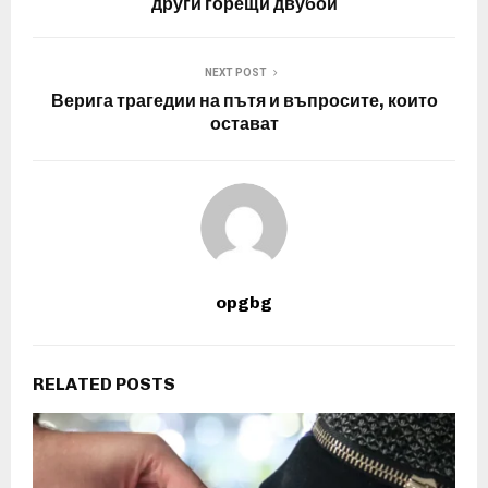
други горещи двубои
NEXT POST
Верига трагедии на пътя и въпросите, които
остават
opgbg
RELATED POSTS