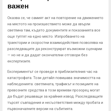
важен
Оказва се, че самият акт на повторение на движението
на мястото на произшествието може да хвърли
светлина там, където документите и показанията все
още туптят на едно място. Изпробването на
траектории и скоростни взаимодействия позволява на
разследващите да реконструират възможни сценарии
— но не и да дадат окончателни отговори без
експертизите.
Експериментът се проведе в приблизителния час на
катастрофата. Този детайл повишава значимостта на
наблюденията: светлината, трафикът и позициите на
превозните средства в този времеви прозорец могат
да бъдат решаващи за крайния извод. Разследващите
търсят съвпадения и несъответствия между пробата и
първоначалните версии на събитията.