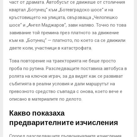
част от драмата. Автобусът се движеше от столичния
квартал „Ботунец“ към „Ботевградско шосе“ и на
кръстовището на улицата, свързваща „Челопешко
шосе“ и „Ангел Маджаров“, зави наляво. Точно по това
завивание той премина през платното за движение
към кв. „Ботунец“ — платното, по което са се движили
двете коли, участници в катастрофата.
Това повторение на траекторията не беше просто
проба по рутина. Разследващите поставиха автобусa в
ролята на ключов играч, за да видят как се развиват
събитията в реални условия и дали маршрутът на
превозното средство съвпада с онова, което вече е
описано в материалите по делото.
Какво показаха
предварителните изчисления
Според разследващите първоначалните изчисления