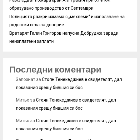
Разследват пожара край АМ Тракия при 69-и км,
образувано производство от Септември
Полицията разкри измама с „мехлеми“ и използване на
родопски села за доверие
Вратарят Галин Григоров напусна Добруджа заради
неизплатени заплати
Последни коментари
Запознат
за
Стоян Тенекеджиев е свидетелят, дал
показания срещу бившия си бос
Митьо
за
Стоян Тенекеджиев е свидетелят, дал
показания срещу бившия си бос
Митьо
за
Стоян Тенекеджиев е свидетелят, дал
показания срещу бившия си бос