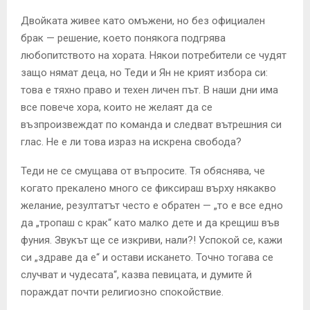
Двойката живее като омъжени, но без официален
брак — решение, което понякога подгрява
любопитството на хората. Някои потребители се чудят
защо нямат деца, но Теди и Ян не крият избора си:
това е тяхно право и техен личен път. В наши дни има
все повече хора, които не желаят да се
възпроизвеждат по команда и следват вътрешния си
глас. Не е ли това израз на искрена свобода?
Теди не се смущава от въпросите. Тя обяснява, че
когато прекалено много се фиксираш върху някакво
желание, резултатът често е обратен — „то е все едно
да „тропаш с крак“ като малко дете и да крещиш във
фуния. Звукът ще се изкриви, нали?! Успокой се, кажи
си „здраве да е“ и остави искането. Точно тогава се
случват и чудесата“, казва певицата, и думите й
пораждат почти религиозно спокойствие.