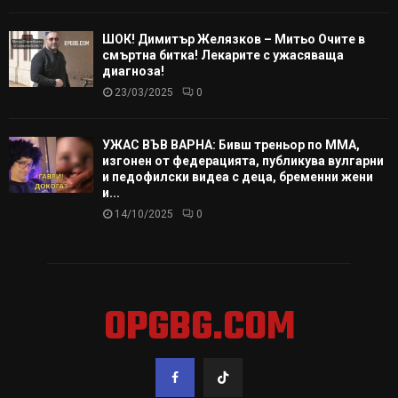
ШОК! Димитър Желязков – Митьо Очите в
смъртна битка! Лекарите с ужасяваща
диагноза!
23/03/2025
0
УЖАС ВЪВ ВАРНА: Бивш треньор по ММА,
изгонен от федерацията, публикува вулгарни
и педофилски видеа с деца, бременни жени
и...
14/10/2025
0
OPGBG.COM