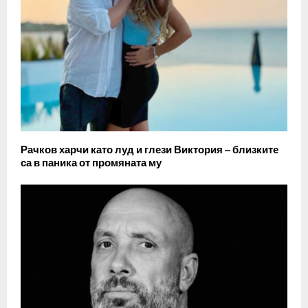
Рачков харчи като луд и глези Виктория – близките
са в паника от промяната му