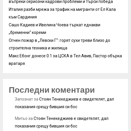
въпреки сериозни кадрови проблеми и търси победа
Италия разби мрежа за трафик на мигранти от Ел Кала
към Сардиния
Сашо Кадиев и Ивелина Чоева търкат еднакви
„бременни“ кореми
Огнен пожар в „Левски Г“: горят сухи треви близо до
строителна техника и жилища
Макс Ебонг донесе 0:1 за ЦСКА в Тел Авив, Пастор обърка
вратаря
Последни коментари
Запознат
за
Стоян Тенекеджиев е свидетелят, дал
показания срещу бившия си бос
Митьо
за
Стоян Тенекеджиев е свидетелят, дал
показания срещу бившия си бос