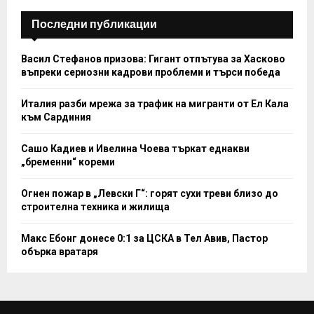
H
Последни публикации
Васил Стефанов призова: Гигант отпътува за Хасково
въпреки сериозни кадрови проблеми и търси победа
Италия разби мрежа за трафик на мигранти от Ел Кала
към Сардиния
Сашо Кадиев и Ивелина Чоева търкат еднакви
„бременни“ кореми
Огнен пожар в „Левски Г“: горят сухи треви близо до
строителна техника и жилища
Макс Ебонг донесе 0:1 за ЦСКА в Тел Авив, Пастор
обърка вратаря