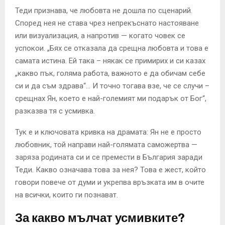
Теди признава, че любовта не дошла по сценарий.
Според нея не става чрез непрекъснато настояване
или визуализация, а напротив — когато човек се
успокои. „Бях се отказала да срещна любовта и това е
самата истина. Ей така – някак се примирих и си казах
„какво пък, голяма работа, важното е да обичам себе
си и да съм здрава“… И точно тогава взе, че се случи –
срещнах Ян, което е най-големият ми подарък от Бог“,
разказва тя с усмивка.
Тук е и ключовата кривка на драмата: Ян не е просто
любовник, той направи най-голямата саможертва —
заряза родината си и се премести в България заради
Теди. Какво означава това за нея? Това е жест, който
говори повече от думи и укрепва връзката им в очите
на всички, които ги познават.
За какво мълчат усмивките?