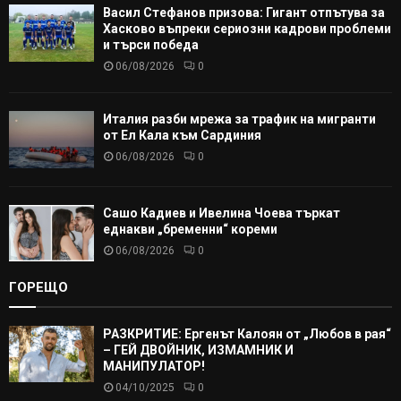
Васил Стефанов призова: Гигант отпътува за
Хасково въпреки сериозни кадрови проблеми
и търси победа
06/08/2026
0
Италия разби мрежа за трафик на мигранти
от Ел Кала към Сардиния
06/08/2026
0
Сашо Кадиев и Ивелина Чоева търкат
еднакви „бременни“ кореми
06/08/2026
0
ГОРЕЩО
РАЗКРИТИЕ: Ергенът Калоян от „Любов в рая“
– ГЕЙ ДВОЙНИК, ИЗМАМНИК И
МАНИПУЛАТОР!
04/10/2025
0