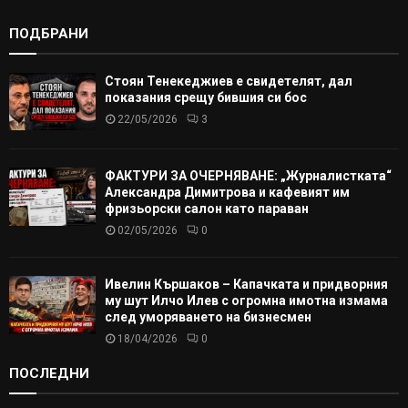
ПОДБРАНИ
Стоян Тенекеджиев е свидетелят, дал
показания срещу бившия си бос
22/05/2026
3
ФАКТУРИ ЗА ОЧЕРНЯВАНЕ: „Журналистката“
Александра Димитрова и кафевият им
фризьорски салон като параван
02/05/2026
0
Ивелин Кършаков – Капачката и придворния
му шут Илчо Илев с огромна имотна измама
след уморяването на бизнесмен
18/04/2026
0
ПОСЛЕДНИ