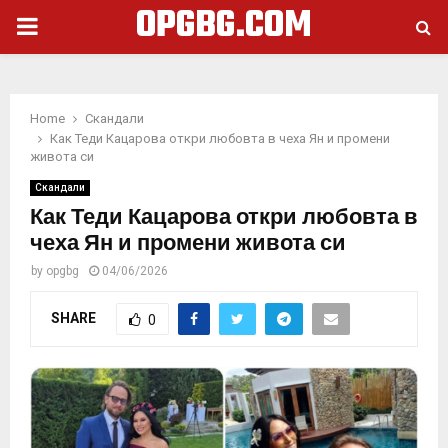
OPGBG.COM
PRIMARY
MENU
Home
Скандали
Как Теди Кацарова откри любовта в чеха Ян и промени
живота си
Скандали
Как Теди Кацарова откри любовта в
чеха Ян и промени живота си
by
opgbg
04/06/2026
SHARE
0