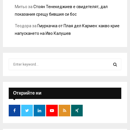
Митьо
за
Стоян Тенекеджиев е свидетелят, дал
показания срещу бившия си бос
Теодора
за
Гмуркачка от Плая дел Кармен: какво крие
напускането на Иво Калушев
S
e
a
S
r
c
E
h
Открийте ни
f
A
o
r
R
:
C