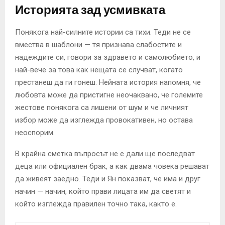
Историята зад усмивката
Понякога най-силните истории са тихи. Теди не се
вмества в шаблони — тя признава слабостите и
надеждите си, говори за здравето и самолюбието, и
най-вече за това как нещата се случват, когато
престанеш да ги гонеш. Нейната история напомня, че
любовта може да пристигне неочаквано, че големите
жестове понякога са лишени от шум и че личният
избор може да изглежда провокативен, но остава
неоспорим.
В крайна сметка въпросът не е дали ще последват
деца или официален брак, а как двама човека решават
да живеят заедно. Теди и Ян показват, че има и друг
начин — начин, който прави лицата им да светят и
който изглежда правилен точно така, както е.