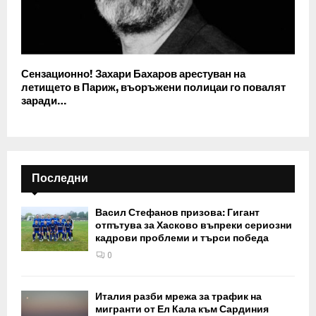
Сензационно! Захари Бахаров арестуван на
летището в Париж, въоръжени полицаи го повалят
заради…
Последни
Васил Стефанов призова: Гигант
отпътува за Хасково въпреки сериозни
кадрови проблеми и търси победа
0
Италия разби мрежа за трафик на
мигранти от Ел Кала към Сардиния