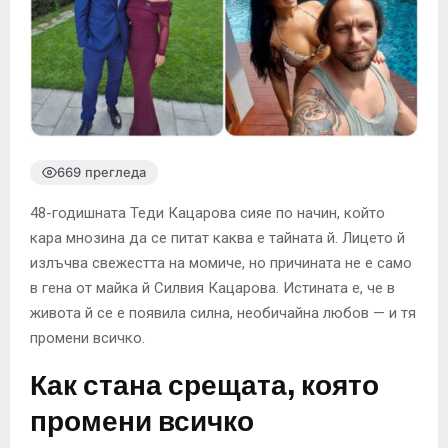
669 прегледа
48-годишната Теди Кацарова сияе по начин, който
кара мнозина да се питат каква е тайната й. Лицето й
излъчва свежестта на момиче, но причината не е само
в гена от майка й Силвия Кацарова. Истината е, че в
живота й се е появила силна, необичайна любов — и тя
промени всичко.
Как стана срещата, която
промени всичко