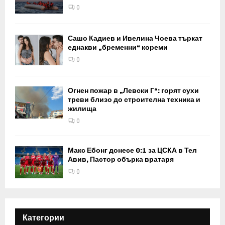
0
Сашо Кадиев и Ивелина Чоева търкат
еднакви „бременни“ кореми
0
Огнен пожар в „Левски Г“: горят сухи
треви близо до строителна техника и
жилища
0
Макс Ебонг донесе 0:1 за ЦСКА в Тел
Авив, Пастор обърка вратаря
0
Категории