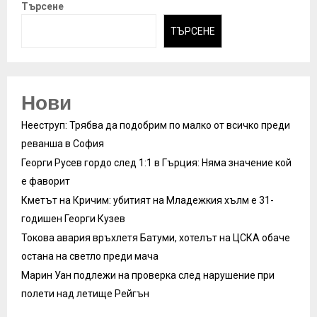
Търсене
ТЪРСЕНЕ
Нови
Нееструп: Трябва да подобрим по малко от всичко преди
реванша в София
Георги Русев гордо след 1:1 в Гърция: Няма значение кой
е фаворит
Кметът на Кричим: убитият на Младежкия хълм е 31-
годишен Георги Кузев
Токова авария връхлетя Батуми, хотелът на ЦСКА обаче
остана на светло преди мача
Марин Уан подлежи на проверка след нарушение при
полети над летище Рейгън