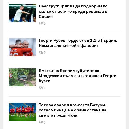
Нееструп: Трябва да подобрим по
малко от всичко преди реванша в
София
0
Георги Русев гордо след 1:1 в Гърция:
Няма значение кой е фаворит
0
Кметът на Кричим: убитият на
Младежкия хълм е 31-годишен Георги
Кузев
0
Токова авария връхлетя Батуми,
хотелът на ЦСКА обаче остана на
светло преди мача
0