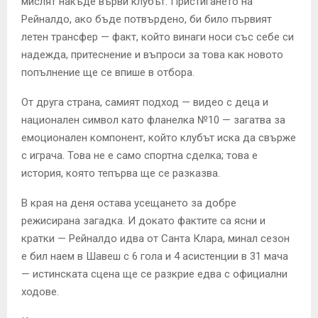
мислят накъде върви клубът. Пристигането на
Рейналдо, ако бъде потвърдено, би било първият
летен трансфер — факт, който винаги носи със себе си
надежда, притеснение и въпроси за това как новото
попълнение ще се впише в отбора.
От друга страна, самият подход — видео с деца и
национален символ като фланелка №10 — загатва за
емоционален компонент, който клубът иска да свърже
с играча. Това не е само спортна сделка; това е
история, която тепърва ще се разказва.
В края на деня остава усещането за добре
режисирана загадка. И докато фактите са ясни и
кратки — Рейналдо идва от Санта Клара, минал сезон
е бил наем в Шавеш с 6 гола и 4 асистенции в 31 мача
— истинската сцена ще се разкрие едва с официални
ходове.