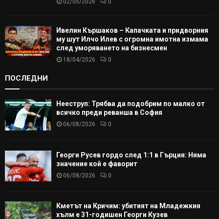
02/05/2026
0
Ивелин Кършаков – Капачката и придворния
му шут Илчо Илев с огромна имотна измама
след уморяването на бизнесмен
18/04/2026
0
ПОСЛЕДНИ
Нееструп: Трябва да подобрим по малко от
всичко преди реванша в София
06/08/2026
0
Георги Русев гордо след 1:1 в Гърция: Няма
значение кой е фаворит
06/08/2026
0
Кметът на Кричим: убитият на Младежкия
хълм е 31-годишен Георги Кузев