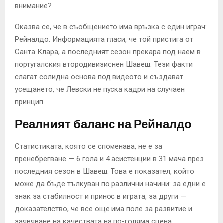
внимание?
Оказва се, че в съобщението има връзка с един играч:
Рейналдо. Информацията гласи, че той пристига от
Санта Клара, а последният сезон прекара под наем в
португалския втородивизионен Шавеш. Тези факти
слагат солидна основа под видеото и създават
усещането, че Левски не пуска кадри на случаен
принцип.
Реалният баланс на Рейналдо
Статистиката, която се споменава, не е за
пренебрегване — 6 гола и 4 асистенции в 31 мача през
последния сезон в Шавеш. Това е показател, който
може да бъде тълкуван по различни начини: за едни е
знак за стабилност и принос в играта, за други —
доказателство, че все още има поле за развитие и
заявяване на качествата на по-голяма сцена.