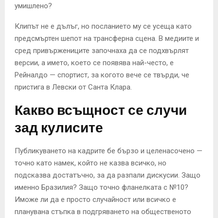
умишлено?
Клипът не е дълъг, но посланието му се усеща като
предсмъртен шепот на трансферна сцена. В медиите и
сред привържениците започнаха да се подхвърлят
версии, а името, което се появява най-често, е
Рейналдо — спортист, за когото вече се твърди, че
пристига в Левски от Санта Клара.
Какво всъщност се случи
зад кулисите
Публикуването на кадрите бе бързо и целенасочено —
точно като намек, който не казва всичко, но
подсказва достатъчно, за да разпали дискусии. Защо
именно Бразилия? Защо точно фланелката с №10?
Иможе ли да е просто случайност или всичко е
планувана стъпка в подгряването на общественото