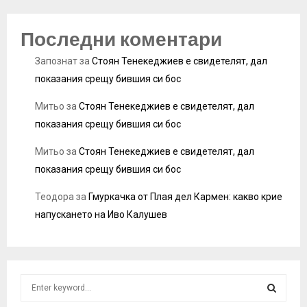
Последни коментари
Запознат
за
Стоян Тенекеджиев е свидетелят, дал
показания срещу бившия си бос
Митьо
за
Стоян Тенекеджиев е свидетелят, дал
показания срещу бившия си бос
Митьо
за
Стоян Тенекеджиев е свидетелят, дал
показания срещу бившия си бос
Теодора
за
Гмуркачка от Плая дел Кармен: какво крие
напускането на Иво Калушев
S
e