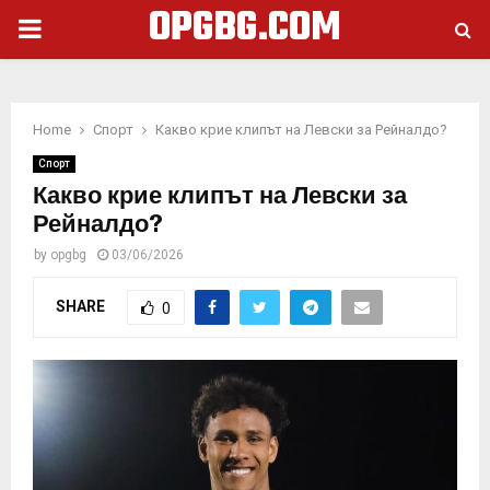
OPGBG.COM
PRIMARY
MENU
Home
Спорт
Какво крие клипът на Левски за Рейналдо?
Спорт
Какво крие клипът на Левски за
Рейналдо?
by
opgbg
03/06/2026
SHARE
0