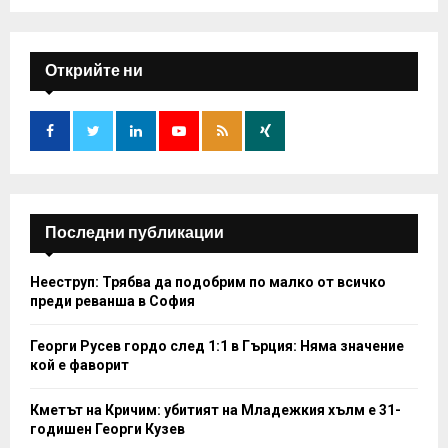
a
S
r
c
E
h
Открийте ни
f
A
o
r
R
:
C
H
Последни публикации
Нееструп: Трябва да подобрим по малко от всичко
преди реванша в София
Георги Русев гордо след 1:1 в Гърция: Няма значение
кой е фаворит
Кметът на Кричим: убитият на Младежкия хълм е 31-
годишен Георги Кузев