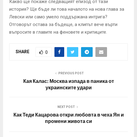
Какво ще покаже следващият епизод от тази
история? Ще бъде ли това началото на нова глава за
Левски или само умело поддържана интрига?
Отговорът остава за бъдеще, а клипът вече върти
въпросите в главите на феновете и критиците.
SHARE
0
PREVIOUS POST
Кая Калас: Москва изпада в паника от
украинските удари
NEXT POST
Как Теди Кацарова откри любовта в чеха Ян и
промени живота си