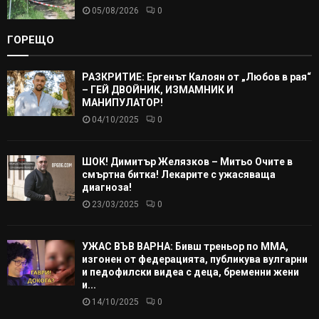
05/08/2026
0
ГОРЕЩО
РАЗКРИТИЕ: Ергенът Калоян от „Любов в рая“
– ГЕЙ ДВОЙНИК, ИЗМАМНИК И
МАНИПУЛАТОР!
04/10/2025
0
ШОК! Димитър Желязков – Митьо Очите в
смъртна битка! Лекарите с ужасяваща
диагноза!
23/03/2025
0
УЖАС ВЪВ ВАРНА: Бивш треньор по ММА,
изгонен от федерацията, публикува вулгарни
и педофилски видеа с деца, бременни жени
и...
14/10/2025
0