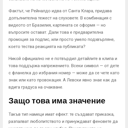
Фактът, че Рейналдо идва от Санта Клара, придава
допълнителна тежест на слуховете. В комбинация с
видеото от Бразилия, картината се оформя — но
въпросите остават. Дали това е предварителна
промоция за подпис, или просто умело подхвърляне,
което тества реакцията на публиката?
Никой официално не е потвърдил детайлите в клипа и
това поддържа напрежението. Всеки символ — от дете
с фланелка до избрания номер — може да се чете като
знак или като провокация. А Левски явно знае как да
вдига градуса на очакване.
Защо това има значение
Такъв тип намеци имат ефект: те създават приказка,
разпалват любопитството и принуждават феновете да