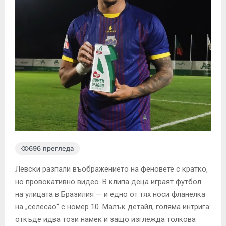
696 прегледа
Левски разпали въображението на феновете с кратко,
но провокативно видео. В клипа деца играят футбол
на улицата в Бразилия — и едно от тях носи фланелка
на „селесао“ с номер 10. Малък детайл, голяма интрига:
откъде идва този намек и защо изглежда толкова