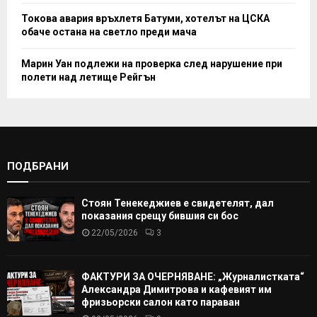
Токова авария връхлетя Батуми, хотелът на ЦСКА
обаче остана на светло преди мача
Марин Уан подлежи на проверка след нарушение при
полети над летище Рейгън
ПОДБРАНИ
Стоян Тенекеджиев е свидетелят, дал
показания срещу бившия си бос
22/05/2026
3
ФАКТУРИ ЗА ОЧЕРНЯВАНЕ: „Журналистката“
Александра Димитрова и кафевият им
фризьорски салон като параван